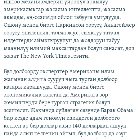
иштөө механизмдерин үйрөнүү аркылуу
америкалыктар жасалма интеллектти, жасалма
акылды, аң-сезимди ойлоп табууга умтулууда.
Ошону менен бирге Паркинсон оорусу, Альцгеймер
оорусу, эпилепсия, талма ж.у.с. сыяктуу татаал
илдеттерди айыктыруунун да жолдорун табуу
маанилүү илимий максаттардан болуп саналат, деп
жазат The New York Times гезити.
Бул долбоорду эксперттер Американы илим
жагынан алдыга сууруп чыга турган долбоор
катары карашууда. Ошону менен бирге
экономикалык жактан да Америкага зор
жемиштерди бере турган стратегия болуп
эсептелет. Жакында сүйлөгөн сөзүндө Барак Обама
бир кезде адам геномун изилдеген долбоорго
кеткен ар бир доллар азыр 140 доллардан ашуун
пайда алып келгенин айтып, бул долбоор да өзүн