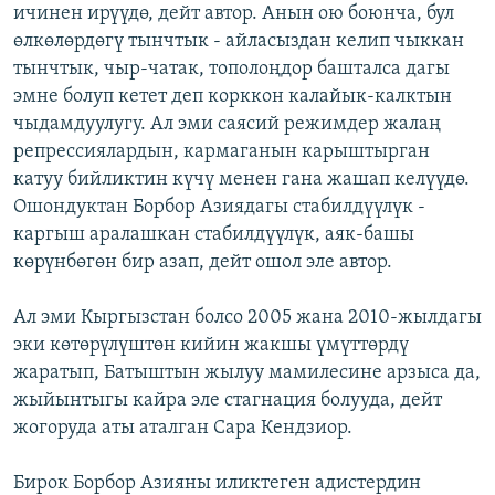
ичинен ирүүдө, дейт автор. Анын ою боюнча, бул
өлкөлөрдөгү тынчтык - айласыздан келип чыккан
тынчтык, чыр-чатак, тополоңдор башталса дагы
эмне болуп кетет деп корккон калайык-калктын
чыдамдуулугу. Ал эми саясий режимдер жалаң
репрессиялардын, кармаганын карыштырган
катуу бийликтин күчү менен гана жашап келүүдө.
Ошондуктан Борбор Азиядагы стабилдүүлүк -
каргыш аралашкан стабилдүүлүк, аяк-башы
көрүнбөгөн бир азап, дейт ошол эле автор.
Ал эми Кыргызстан болсо 2005 жана 2010-жылдагы
эки көтөрүлүштөн кийин жакшы үмүттөрдү
жаратып, Батыштын жылуу мамилесине арзыса да,
жыйынтыгы кайра эле стагнация болууда, дейт
жогоруда аты аталган Сара Кендзиор.
Бирок Борбор Азияны иликтеген адистердин