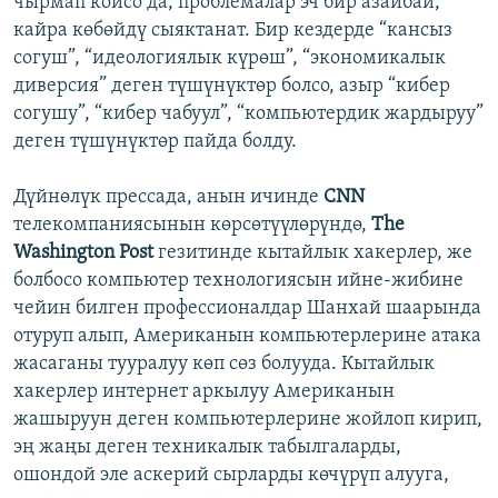
чырмап койсо да, проблемалар эч бир азайбай,
кайра көбөйдү сыяктанат. Бир кездерде “кансыз
согуш”, “идеологиялык күрөш”, “экономикалык
диверсия” деген түшүнүктөр болсо, азыр “кибер
согушу”, “кибер чабуул”, “компьютердик жардыруу”
деген түшүнүктөр пайда болду.
Дүйнөлүк прессада, анын ичинде
СNN
телекомпаниясынын көрсөтүүлөрүндө,
The
Washington Post
гезитинде кытайлык хакерлер, же
болбосо компьютер технологиясын ийне-жибине
чейин билген профессионалдар Шанхай шаарында
отуруп алып, Американын компьютерлерине атака
жасаганы тууралуу көп сөз болууда. Кытайлык
хакерлер интернет аркылуу Американын
жашыруун деген компьютерлерине жойлоп кирип,
эң жаңы деген техникалык табылгаларды,
ошондой эле аскерий сырларды көчүрүп алууга,