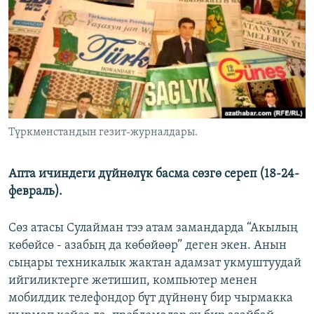
ОНЛАЙН ШЕРИНЕ
ЭЖЕ-СИҢДИЛЕР
АЗАТТЫК+
ЫҢГАЙСЫЗ СУРООЛОР
ЭЕ/АРнун бардык сайттары
Түркмөнстандын гезит-журналдары.
Апта ичиндеги дүйнөлүк басма сөзгө сереп (18-24-
февраль).
Сөз атасы Сулайман тээ атам замандарда “Акылың
көбөйсө - азабың да көбөйөөр” деген экен. Анын
сыңары техникалык жактан адамзат укмуштуудай
ийгиликтерге жетишип, компьютер менен
мобилдик телефондор бүт дүйнөнү бир чырмакка