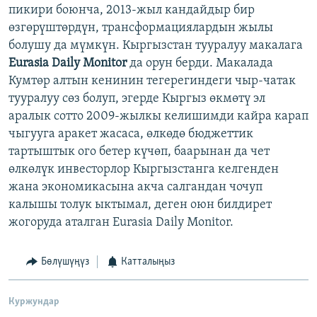
пикири боюнча, 2013-жыл кандайдыр бир
өзгөрүштөрдүн, трансформациялардын жылы
болушу да мүмкүн. Кыргызстан тууралуу макалага
Eurasia Daily Monitor
да орун берди. Макалада
Кумтөр алтын кенинин тегерегиндеги чыр-чатак
тууралуу сөз болуп, эгерде Кыргыз өкмөтү эл
аралык сотто 2009-жылкы келишимди кайра карап
чыгууга аракет жасаса, өлкөдө бюджеттик
тартыштык ого бетер күчөп, баарынан да чет
өлкөлүк инвесторлор Кыргызстанга келгенден
жана экономикасына акча салгандан чочуп
калышы толук ыктымал, деген оюн билдирет
жогоруда аталган Eurasia Daily Monitor.
Бөлүшүңүз
Катталыңыз
Куржундар