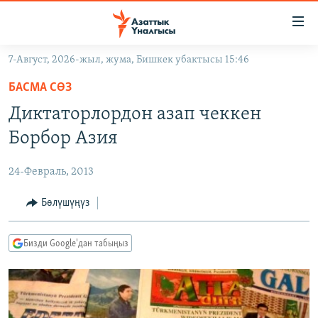
Линктер
Мазмунга
өтүңүз
7-Август, 2026-жыл, жума, Бишкек убактысы 15:46
Навигацияга
ЖАҢЫЛЫКТАР
өтүңүз
БАСМА СӨЗ
КЫРГЫЗСТАН
Издөөгө
Диктаторлордон азап чеккен
салыңыз
ДҮЙНӨ
КЫРГЫЗСТАН
Борбор Азия
УКРАИНА
САЯСАТ
ДҮЙНӨ
24-Февраль, 2013
АТАЙЫН ИЛИКТӨӨ
ЭКОНОМИКА
БОРБОР АЗИЯ
ТВ ПРОГРАММАЛАР
Бөлүшүңүз
МАДАНИЯТ
ПОДКАСТ
БҮГҮН АЗАТТЫКТА
Бизди Google'дан табыңыз
ӨЗГӨЧӨ ПИКИР
ЭКСПЕРТТЕР ТАЛДАЙТ
БИЗ ЖАНА ДҮЙНӨ
Русский
ДАНИСТЕ