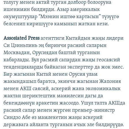
толугу менен актай турган долбоор болооруна
ишенимин билдирди. Азыр америкалык
окумуштуулар “Мээнин иштөө картасын” түзүүгө
белсенип киришүүгө камынып жаткан кези.
Assosiated Press
агенттиги Кытайдын жаңы лидери
Си Цзиньпинь эң биринчи расмий сапарын
Москвадан, Орусиядан баштай турганын
кабарлады. Бул расмий сапардан жаңы геосаясий
тенденцияларды байкаган эксперттер да жок эмес.
Бир жагынан Кытай менен Орусия улам
жакындашып баратса, экинчи жагынан Жапония
менен АКШ саясий, аскерий жана экономикалык
жактан шериктештик мамилесин дагы да
бекемдөөнүн аракетин жасоодо. Ушул тапта АКШда
расмий сапар менен жүргөн премьер-министр
Синдзо Абе өз мамлекетин жаңы аскерий
державага айланта турганын ачык эле билдирүүдө.