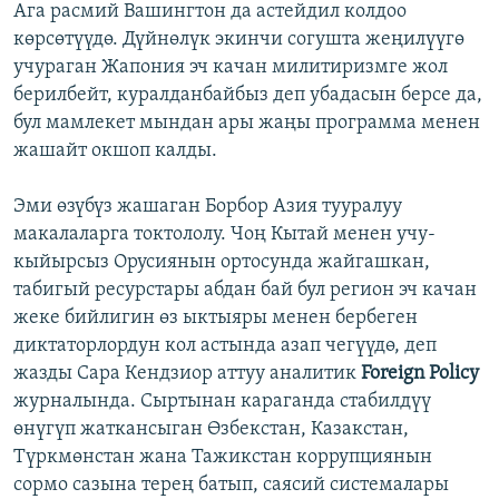
Ага расмий Вашингтон да астейдил колдоо
көрсөтүүдө. Дүйнөлүк экинчи согушта жеңилүүгө
учураган Жапония эч качан милитиризмге жол
берилбейт, куралданбайбыз деп убадасын берсе да,
бул мамлекет мындан ары жаңы программа менен
жашайт окшоп калды.
Эми өзүбүз жашаган Борбор Азия тууралуу
макалаларга токтололу. Чоң Кытай менен учу-
кыйырсыз Орусиянын ортосунда жайгашкан,
табигый ресурстары абдан бай бул регион эч качан
жеке бийлигин өз ыктыяры менен бербеген
диктаторлордун кол астында азап чегүүдө, деп
жазды Сара Кендзиор аттуу аналитик
Foreign Policy
журналында. Сыртынан караганда стабилдүү
өнүгүп жаткансыган Өзбекстан, Казакстан,
Түркмөнстан жана Тажикстан коррупциянын
сормо сазына терең батып, саясий системалары