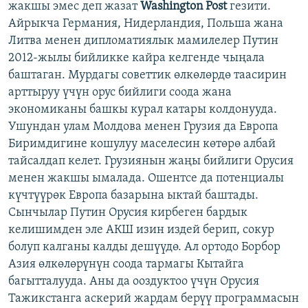
жакшы эмес деп жазат
Washington Post
гезити.
Айрыкча Германия, Нидерландия, Польша жана
Литва менен дипломатиялык мамилелер Путин
2012-жылы бийликке кайра келгенде чыңала
баштаган. Мурдагы советтик өлкөлөрдө таасирин
арттыруу үчүн орус бийлиги соода жана
экономиканы башкы курал катары колдонууда.
Ушундан улам Молдова менен Грузия да Европа
Биримдигине кошулуу маселесин көтөрө албай
тайсалдап келет. Грузиянын жаңы бийлиги Орусия
менен жакшы ымалада. Ошентсе да потенциалы
күчтүүрөк Европа базарына ыктай баштады.
Сынчылар Путин Орусия кирбеген бардык
келишимден эле АКШ изин издей берип, сокур
болуп калганы калды дешүүдө. Ал ортодо Борбор
Азия өлкөлөрүнүн соода тармагы Кытайга
багытталууда. Аны да ооздуктоо үчүн Орусия
Тажикстанга аскерий жардам берүү программасын