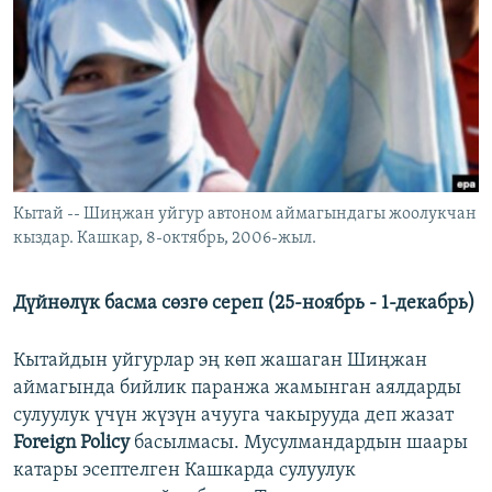
ОНЛАЙН ШЕРИНЕ
ЭЖЕ-СИҢДИЛЕР
АЗАТТЫК+
ЫҢГАЙСЫЗ СУРООЛОР
ЭЕ/АРнун бардык сайттары
Кытай -- Шиңжан уйгур автоном аймагындагы жоолукчан
кыздар. Кашкар, 8-октябрь, 2006-жыл.
Дүйнөлүк басма сөзгө сереп (25-ноябрь - 1-декабрь)
Кытайдын уйгурлар эң көп жашаган Шиңжан
аймагында бийлик паранжа жамынган аялдарды
сулуулук үчүн жүзүн ачууга чакырууда деп жазат
Foreign Policy
басылмасы. Мусулмандардын шаары
катары эсептелген Кашкарда сулуулук