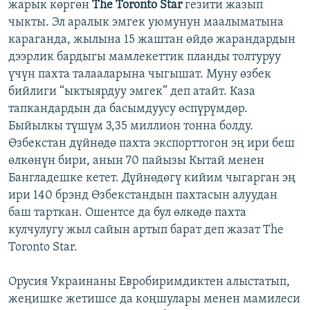
жарык көргөн
The Toronto Star
гезити жазып
чыкты. Эл аралык эмгек уюмунун маалыматына
караганда, жылына 15 жаштан өйдө жарандардын
дээрлик бардыгы мамлекеттик планды толтуруу
үчүн пахта талааларына чыгышат. Муну өзбек
бийлиги “ыктыярдуу эмгек” деп атайт. Каза
тапкандардын да басымдуусу өспүрүмдөр.
Быйылкы түшүм 3,35 миллион тонна болду.
Өзбекстан дүйнөдө пахта экспорттогон эң ири беш
өлкөнүн бири, анын 70 пайызы Кытай менен
Бангладешке кетет. Дүйнөдөгү кийим чыгарган эң
ири 140 брэнд Өзбекстандын пахтасын алуудан
баш тарткан. Ошентсе да бул өлкөдө пахта
кулчулугу жыл сайын артып барат деп жазат The
Toronto Star.
Орусия Украинаны Евробиримдиктен алыстатып,
жеңишке жетишсе да коңшулары менен мамилеси