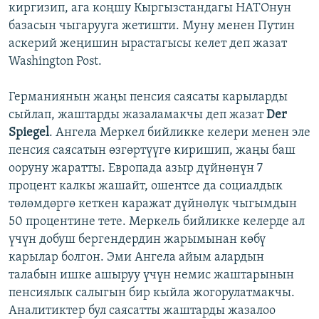
киргизип, ага коңшу Кыргызстандагы НАТОнун
базасын чыгарууга жетишти. Муну менен Путин
аскерий жеңишин ырастагысы келет деп жазат
Washington Post.
Германиянын жаңы пенсия саясаты карыларды
сыйлап, жаштарды жазаламакчы деп жазат
Der
Spiegel
. Ангела Меркел бийликке келери менен эле
пенсия саясатын өзгөртүүгө киришип, жаңы баш
ооруну жаратты. Европада азыр дүйнөнүн 7
процент калкы жашайт, ошентсе да социалдык
төлөмдөргө кеткен каражат дүйнөлүк чыгымдын
50 процентине тете. Меркель бийликке келерде ал
үчүн добуш бергендердин жарымынан көбү
карылар болгон. Эми Ангела айым алардын
талабын ишке ашыруу үчүн немис жаштарынын
пенсиялык салыгын бир кыйла жогорулатмакчы.
Аналитиктер бул саясатты жаштарды жазалоо