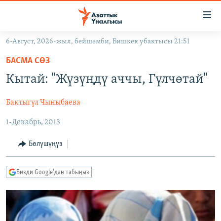
Линктер
Мазмунга
өтүңүз
6-Август, 2026-жыл, бейшемби, Бишкек убактысы 21:51
Навигацияга
ЖАҢЫЛЫКТАР
өтүңүз
БАСМА СӨЗ
КЫРГЫЗСТАН
Издөөгө
Кытай: "Жүзүңдү аччы, Гүлчөтай"
салыңыз
ДҮЙНӨ
КЫРГЫЗСТАН
Бактыгүл Чыныбаева
УКРАИНА
САЯСАТ
ДҮЙНӨ
1-Декабрь, 2013
АТАЙЫН ИЛИКТӨӨ
ЭКОНОМИКА
БОРБОР АЗИЯ
ТВ ПРОГРАММАЛАР
МАДАНИЯТ
Бөлүшүңүз
ПОДКАСТ
БҮГҮН АЗАТТЫКТА
Бизди Google'дан табыңыз
ӨЗГӨЧӨ ПИКИР
ЭКСПЕРТТЕР ТАЛДАЙТ
БИЗ ЖАНА ДҮЙНӨ
Русский
ДАНИСТЕ