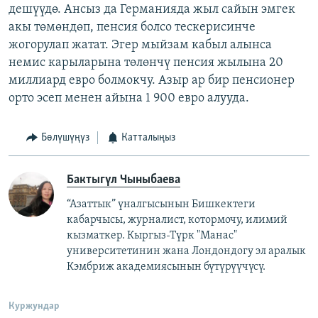
дешүүдө. Ансыз да Германияда жыл сайын эмгек
акы төмөндөп, пенсия болсо тескерисинче
жогорулап жатат. Эгер мыйзам кабыл алынса
немис карыларына төлөнчү пенсия жылына 20
миллиард евро болмокчу. Азыр ар бир пенсионер
орто эсеп менен айына 1 900 евро алууда.
Бөлүшүңүз
Катталыңыз
Бактыгүл Чыныбаева
“Азаттык” үналгысынын Бишкектеги
кабарчысы, журналист, котормочу, илимий
кызматкер. Кыргыз-Түрк "Манас"
университетинин жана Лондондогу эл аралык
Кэмбриж академиясынын бүтүрүүчүсү.
Куржундар