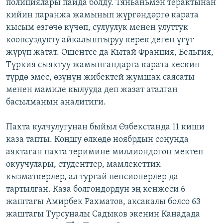
полициялары пайда болду. Тяньаньмэн терактынан
кийин паранжа жамынып жүргөндөргө карата
кысым өзгөчө күчөп, сулуулук менен улуттук
коопсуздукту айкалыштыруу керек деген үгүт
жүрүп жатат. Ошентсе да Кытай Франция, Бельгия,
Түркия сыяктуу жамынгандарга карата кескин
түрдө эмес, өзүнүн жибектей жумшак саясаты
менен мамиле кылууда деп жазат аталган
басылманын аналитиги.
Пахта кулчулугунан быйыл Өзбекстанда 11 киши
каза тапты. Коңшу өлкөдө ноябрдын соңунда
аяктаган пахта теримине миллиондогон мектеп
окуучулары, студенттер, мамлекеттик
кызматкерлер, ал тургай пенсионерлер да
тартылган. Каза болгондордун эң кенжеси 6
жаштагы Амирбек Рахматов, аксакалы болсо 63
жаштагы Турсуналы Садыков экенин Канадада