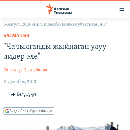
Линктер
Мазмунга
өтүңүз
8-Август, 2026-жыл, ишемби, Бишкек убактысы 14:17
Навигацияга
ЖАҢЫЛЫКТАР
өтүңүз
БАСМА СӨЗ
КЫРГЫЗСТАН
Издөөгө
"Чачылганды жыйнаган улуу
салыңыз
ДҮЙНӨ
КЫРГЫЗСТАН
лидер эле"
УКРАИНА
САЯСАТ
ДҮЙНӨ
Бактыгүл Чыныбаева
АТАЙЫН ИЛИКТӨӨ
ЭКОНОМИКА
БОРБОР АЗИЯ
8-Декабрь, 2013
ТВ ПРОГРАММАЛАР
МАДАНИЯТ
ПОДКАСТ
БҮГҮН АЗАТТЫКТА
Бөлүшүңүз
ӨЗГӨЧӨ ПИКИР
ЭКСПЕРТТЕР ТАЛДАЙТ
Бизди Google'дан табыңыз
БИЗ ЖАНА ДҮЙНӨ
Русский
ДАНИСТЕ