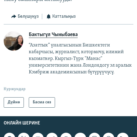
Бөлүшүңүз
Катталыңыз
Бактыгүл Чыныбаева
“Азаттык” үналгысынын Бишкектеги
кабарчысы, журналист, котормочу, илимий
кызматкер. Кыргыз-Түрк "Манас"
университетинин жана Лондондогу эл аралык
Кэмбриж академиясынын бүтүрүүчүсү.
Куржундар
Дүйнө
Басма сөз
ОНЛАЙН ШЕРИНЕ