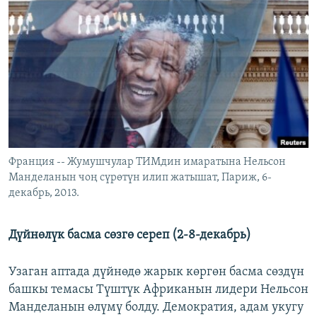
ОНЛАЙН ШЕРИНЕ
ЭЖЕ-СИҢДИЛЕР
АЗАТТЫК+
ЫҢГАЙСЫЗ СУРООЛОР
ЭЕ/АРнун бардык сайттары
Франция -- Жумушчулар ТИМдин имаратына Нельсон
Манделанын чоң сүрөтүн илип жатышат, Париж, 6-
декабрь, 2013.
Дүйнөлүк басма сөзгө сереп (2-8-декабрь)
Узаган аптада дүйнөдө жарык көргөн басма сөздүн
башкы темасы Түштүк Африканын лидери Нельсон
Манделанын өлүмү болду. Демократия, адам укугу