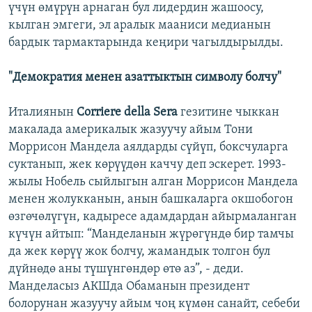
үчүн өмүрүн арнаган бул лидердин жашоосу,
кылган эмгеги, эл аралык мааниси медианын
бардык тармактарында кеңири чагылдырылды.
"Демократия менен азаттыктын символу болчу"
Италиянын
Corriere della Sera
гезитине чыккан
макалада америкалык жазуучу айым Тони
Моррисон Мандела аялдарды сүйүп, боксчуларга
суктанып, жек көрүүдөн каччу деп эскерет. 1993-
жылы Нобель сыйлыгын алган Моррисон Мандела
менен жолукканын, анын башкаларга окшобогон
өзгөчөлүгүн, кадыресе адамдардан айырмаланган
күчүн айтып: “Манделанын жүрөгүндө бир тамчы
да жек көрүү жок болчу, жамандык толгон бул
дүйнөдө аны түшүнгөндөр өтө аз”, - деди.
Манделасыз АКШда Обаманын президент
болорунан жазуучу айым чоң күмөн санайт, себеби