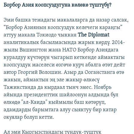
Борбор Азия коопсуздугуна көлөкө түштүбү?
Эми башка темадагы макалаларга да назар салсак,
“Борбор Азиянын коопсуздук келечеги караңгы”
аттуу макала Токиодо чыккан
The Diplomat
аналитикалык басылмасында жарык көрдү. 2014-
жылы Вашингтон жана НАТО Борбор Азиядага
куралдуу күчтөрүн чыгарып кеткенде аймактагы
коопсуздук маселеси өзгөчө курч абалга өтөт дейт
автор Георгий Волошин. Азыр да Ооганстанга өтө
жакын, аймактын эң эле жакыр өлкөсү
Тажикстанда да кырдаал тынч эмес. Ноябрь
айында президенттик шайлоонун алдында бул
өлкөдө "ал-Каида" кыймылы баш көтөрүп,
адамдарды барымтага алуу сыяктуу бир катар
окуялар болуп кетти.
Ал эми Кыргызстандагы түндүк-түштүк