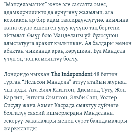
“Манделамания” жеке эле саясатта эмес,
адамкерчиликте да өрчүгөнү жазылып, ага
кезиккен ар бир адам таасирдүүлүгүнө, акылына
жана өзүнө ишенген улуу күчүнө таң бергени
айтылат. Өмүр бою Манделаны үй-бүлөсүнөн
алыстатууга аракет кылышкан. Ал балдары менен
абактан чыкканда араң көрүшкөн. Бул Мандела
үчүн эң чоң кемсинтүү болчу.
Лондондо чыккан
The Independent
48 беттен
турган “Нельсон Мандела” аттуу атайын журнал
чыгарды. Ага Билл Клинтон, Дисмонд Туту, Жон
Карлин, Энтони Сэмпсон, Эльби Саш, Уолтер
Сисулу жана Ахмет Касрада сыяктуу дүйнөгө
белгилүү саясий ишмерлердин Манделаны
эскерүү-макалалары менен сүрөт баяндамалары
жарыяланды.