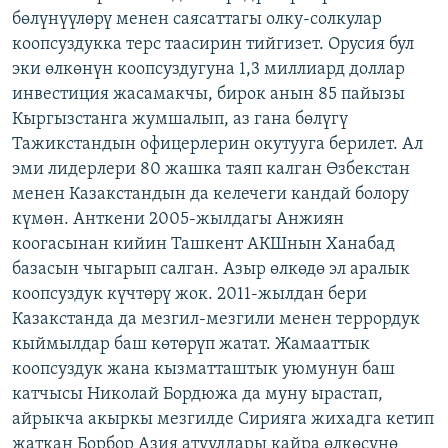
бөлүнүүлөрү менен саясаттагы олку-солкулар
коопсуздукка терс таасирин тийгизет. Орусия бул
эки өлкөнүн коопсуздугуна 1,3 миллиард доллар
инвестиция жасамакчы, бирок анын 85 пайызы
Кыргызстанга жумшалып, аз гана бөлүгү
Тажикстандын офицерлерин окутууга берилет. Ал
эми лидерлери 80 жашка таяп калган Өзбекстан
менен Казакстандын да келечеги кандай болору
күмөн. Анткени 2005-жылдагы Анжиян
коогасынан кийин Ташкент АКШнын Ханабад
базасын чыгарып салган. Азыр өлкөдө эл аралык
коопсуздук күчтөрү жок. 2011-жылдан бери
Казакстанда да мезгил-мезгили менен террордук
кыймылдар баш көтөрүп жатат. Жамааттык
коопсуздук жана кызматташтык уюмунун баш
катчысы Николай Бордюжа да муну ырастап,
айрыкча акыркы мезгилде Сирияга жихадга кетип
жаткан Борбор Азия атуулдары кайра өлкөсүнө