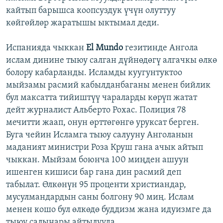
кайтып барышса коопсуздук үчүн олуттуу
көйгөйлөр жаратышы ыктымал деди.
Испанияда чыккан
El Mundo
гезитинде Ангола
ислам динине тыюу салган дүйнөдөгү алгачкы өлкө
болору кабарланды. Исламды куугунтуктоо
мыйзамы расмий кабылданбаганы менен бийлик
бул максатта тийиштүү чараларды көрүп жатат
дейт журналист Альберто Рохас. Полиция 78
мечитти жаап, онун өрттөгөнгө уруксат берген.
Буга чейин Исламга тыюу салууну Анголанын
маданият министри Роза Круш гана ачык айтып
чыккан. Мыйзам боюнча 100 миңден ашуун
ишенген кишиси бар гана дин расмий деп
табылат. Өлкөнүн 95 проценти христиандар,
мусулмандардын саны болгону 90 миң. Ислам
менен кошо бул өлкөдө буддизм жана идуизмге да
тыюу салынары айтылууда.