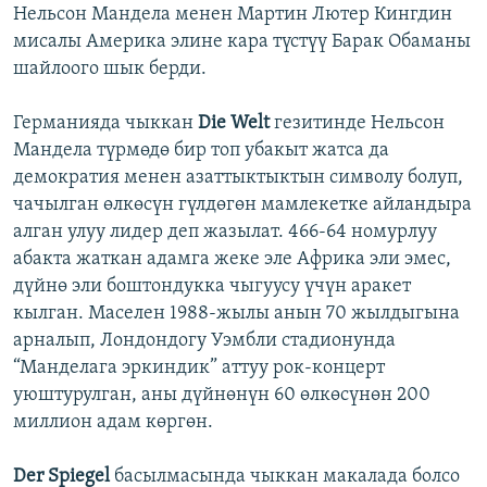
Нельсон Мандела менен Мартин Лютер Кингдин
мисалы Америка элине кара түстүү Барак Обаманы
шайлоого шык берди.
Германияда чыккан
Die Welt
гезитинде Нельсон
Мандела түрмөдө бир топ убакыт жатса да
демократия менен азаттыктыктын символу болуп,
чачылган өлкөсүн гүлдөгөн мамлекетке айландыра
алган улуу лидер деп жазылат. 466-64 номурлуу
абакта жаткан адамга жеке эле Африка эли эмес,
дүйнө эли боштондукка чыгуусу үчүн аракет
кылган. Маселен 1988-жылы анын 70 жылдыгына
арналып, Лондондогу Уэмбли стадионунда
“Манделага эркиндик” аттуу рок-концерт
уюштурулган, аны дүйнөнүн 60 өлкөсүнөн 200
миллион адам көргөн.
Der Spiegel
басылмасында чыккан макалада болсо