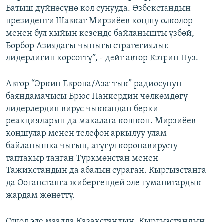
Батыш дүйнөсүнө кол сунууда. Өзбекстандын
президенти Шавкат Мирзиёев коңшу өлкөлөр
менен бул кыйын кезеңде байланышты үзбөй,
Борбор Азиядагы чыныгы стратегиялык
лидерлигин көрсөттү”, - дейт автор Кэтрин Пуз.
Автор “Эркин Европа/Азаттык” радиосунун
баяндамачысы Брюс Паниердин чөлкөмдөгү
лидерлердин вирус чыккандан берки
реакцияларын да макалага кошкон. Мирзиёев
коңшулар менен телефон аркылуу улам
байланышка чыгып, атүгүл коронавирусту
таптакыр танган Түркмөнстан менен
Тажикстандын да абалын сураган. Кыргызстанга
да Ооганстанга жибергендей эле гуманитардык
жардам жөнөттү.
Ошол эле маалда Казакстандын, Кыргызстандын