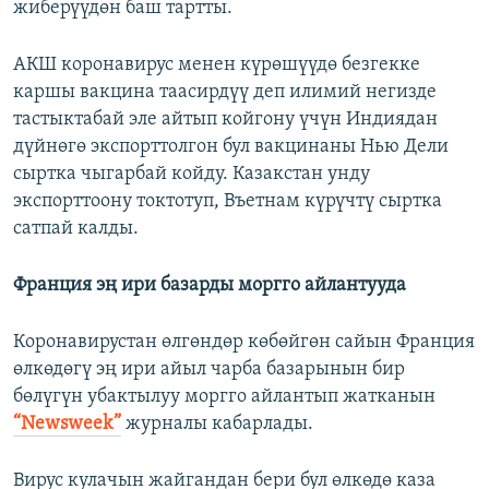
жиберүүдөн баш тартты.
АКШ коронавирус менен күрөшүүдө безгекке
каршы вакцина таасирдүү деп илимий негизде
тастыктабай эле айтып койгону үчүн Индиядан
дүйнөгө экспорттолгон бул вакцинаны Нью Дели
сыртка чыгарбай койду. Казакстан унду
экспорттоону токтотуп, Въетнам күрүчтү сыртка
сатпай калды.
Франция эң ири базарды моргго айлантууда
Коронавирустан өлгөндөр көбөйгөн сайын Франция
өлкөдөгү эң ири айыл чарба базарынын бир
бөлүгүн убактылуу моргго айлантып жатканын
“Newsweek”
журналы кабарлады.
Вирус кулачын жайгандан бери бул өлкөдө каза