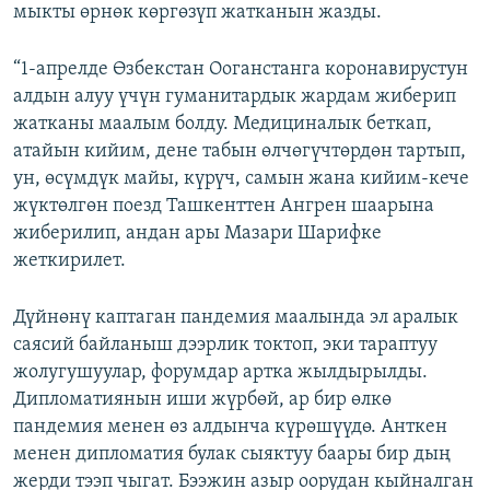
мыкты өрнөк көргөзүп жатканын жазды.
“1-апрелде Өзбекстан Ооганстанга коронавирустун
алдын алуу үчүн гуманитардык жардам жиберип
жатканы маалым болду. Медициналык беткап,
атайын кийим, дене табын өлчөгүчтөрдөн тартып,
ун, өсүмдүк майы, күрүч, самын жана кийим-кече
жүктөлгөн поезд Ташкенттен Ангрен шаарына
жиберилип, андан ары Мазари Шарифке
жеткирилет.
Дүйнөнү каптаган пандемия маалында эл аралык
саясий байланыш дээрлик токтоп, эки тараптуу
жолугушуулар, форумдар артка жылдырылды.
Дипломатиянын иши жүрбөй, ар бир өлкө
пандемия менен өз алдынча күрөшүүдө. Анткен
менен дипломатия булак сыяктуу баары бир дың
жерди тээп чыгат. Бээжин азыр оорудан кыйналган