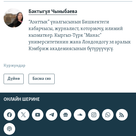
Бактыгүл Чыныбаева
“Азаттык” үналгысынын Бишкектеги
кабарчысы, журналист, котормочу, илимий
кызматкер. Кыргыз-Түрк "Манас"
университетинин жана Лондондогу эл аралык
Кэмбриж академиясынын бүтүрүүчүсү.
Куржундар
Дүйнө
Басма сөз
ОНЛАЙН ШЕРИНЕ