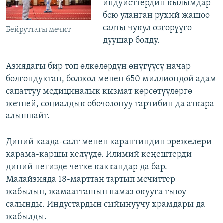
индуисттердин кылымдар
бою уланган рухий жашоо
салты чукул өзгөрүүгө
Бейруттагы мечит
дуушар болду.
Азиядагы бир топ өлкөлөрдүн өнүгүүсү начар
болгондуктан, болжол менен 650 миллиондой адам
сапаттуу медициналык кызмат көрсөтүүлөргө
жетпей, социалдык обочолонуу тартибин да аткара
алышпайт.
Диний каада-салт менен карантиндин эрежелери
карама-каршы келүүдө. Илимий кеңештерди
диний негизде четке каккандар да бар.
Малайзияда 18-марттан тартып мечиттер
жабылып, жамаатташып намаз окууга тыюу
салынды. Индустардын сыйынуучу храмдары да
жабылды.