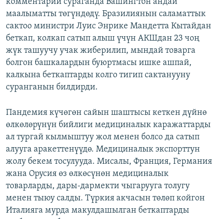
комментарий сураганда Вашингтон андай
маалыматты төгүндөдү. Бразилиянын саламаттык
сактоо министри Луис Энрике Мандетта Кытайдан
беткап, колкап сатып алыш үчүн АКШдан 23 чоң
жүк ташуучу учак жиберилип, мындай товарга
болгон башкалардын буюртмасы ишке ашпай,
калкына беткаптарды колго тигип сактанууну
суранганын билдирди.
Пандемия күчөгөн сайын шаштысы кеткен дүйнө
өлкөлөрүнүн бийлиги медициналык каражаттарды
ал тургай кылмыштуу жол менен болсо да сатып
алууга аракеттенүүдө. Медициналык экспорттун
жолу бекем тосулууда. Мисалы, Франция, Германия
жана Орусия өз өлкөсүнөн медициналык
товарларды, дары-дармекти чыгарууга толугу
менен тыюу салды. Түркия акчасын төлөп койгон
Италияга мурда макулдашылган беткаптарды