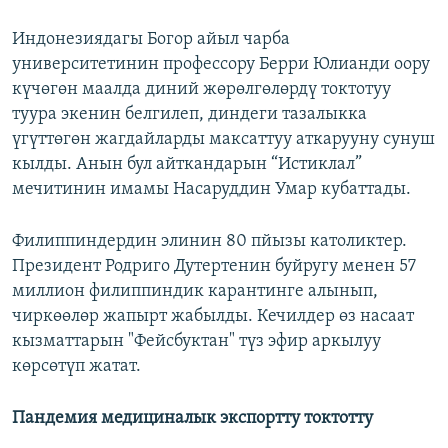
Индонезиядагы Богор айыл чарба
университетинин профессору Берри Юлианди оору
күчөгөн маалда диний жөрөлгөлөрдү токтотуу
туура экенин белгилеп, диндеги тазалыкка
үгүттөгөн жагдайларды максаттуу аткарууну сунуш
кылды. Анын бул айткандарын “Истиклал”
мечитинин имамы Насаруддин Умар кубаттады.
Филиппиндердин элинин 80 пйызы католиктер.
Президент Родриго Дутертенин буйругу менен 57
миллион филиппиндик карантинге алынып,
чиркөөлөр жапырт жабылды. Кечилдер өз насаат
кызматтарын "Фейсбуктан" түз эфир аркылуу
көрсөтүп жатат.
Пандемия медициналык экспортту токтотту