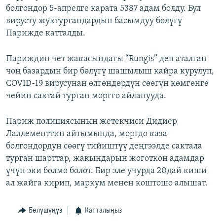
болгондор 5-апрелге карата 5387 адам болду. Бул
вирусту жуктургандардын басымдуу бөлүгү
Парижде катталды.
Париждин чет жакасындагы “Rungis” деп аталган
чоң базардын бир бөлүгү шашылыш кайра курулуп,
COVID-19 вирусунан өлгөндөрдүн сөөгүн көмгөнгө
чейин сактай турган моргго айланууда.
Париж полициясынын жетекчиси Дидиер
Лаллементтин айтымында, моргдо каза
болгондордун сөөгү тийиштүү деңгээлде сактала
турган шарттар, жакындарын жоготкон адамдар
үчүн эки бөлмө болот. Бир эле учурда 20дай киши
ал жайга кирип, маркум менен коштошо алышат.
Бөлүшүңүз
Катталыңыз