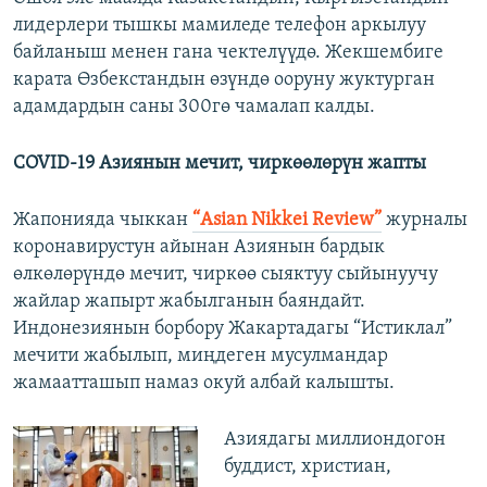
лидерлери тышкы мамиледе телефон аркылуу
байланыш менен гана чектелүүдө. Жекшембиге
карата Өзбекстандын өзүндө ооруну жуктурган
адамдардын саны 300гө чамалап калды.
COVID-19 Азиянын мечит, чиркөөлөрүн жапты
Жапонияда чыккан
“Asian Nikkei Review”
журналы
коронавирустун айынан Азиянын бардык
өлкөлөрүндө мечит, чиркөө сыяктуу сыйынуучу
жайлар жапырт жабылганын баяндайт.
Индонезиянын борбору Жакартадагы “Истиклал”
мечити жабылып, миңдеген мусулмандар
жамаатташып намаз окуй албай калышты.
Азиядагы миллиондогон
буддист, христиан,