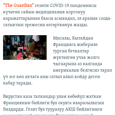
“The Guardian”
гезити COVID-19 пандемиясы
күчөгөн сайын медициналык коргонуу
каражаттарынын баасы асмандап, эл аралык соода-
сатыктын эрежесин өзгөрткөнүн жазды.
Мисалы, Кытайдан
Францияга жибериле
турган беткаптар
жүктөлгөн учак жолго
чыгаарына аз калганда
америкалык белгисиз тарап
үч эсе көп акчага аны сатып алып койду деген
кабар тарады.
Вирустан каза тапкандар улам көбөйүп жаткан
Франциянын бийлиги бул окуяга нааразылыгын
билдирди. Гезит бул тууралуу АКШ бийлигинен