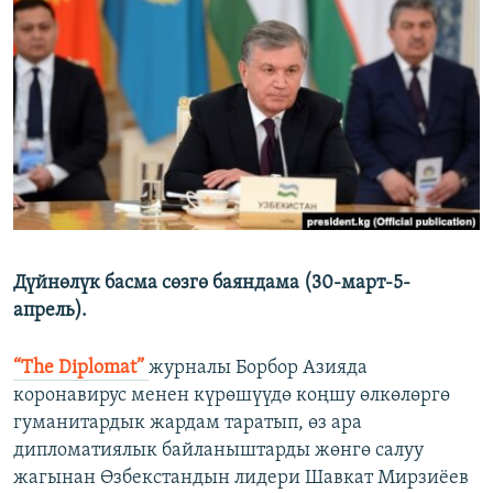
ОНЛАЙН ШЕРИНЕ
ЭЖЕ-СИҢДИЛЕР
АЗАТТЫК+
ЫҢГАЙСЫЗ СУРООЛОР
ЭЕ/АРнун бардык сайттары
Дүйнөлүк басма сөзгө баяндама (30-март-5-
апрель).
“The Diplomat”
журналы Борбор Азияда
коронавирус менен күрөшүүдө коңшу өлкөлөргө
гуманитардык жардам таратып, өз ара
дипломатиялык байланыштарды жөнгө салуу
жагынан Өзбекстандын лидери Шавкат Мирзиёев