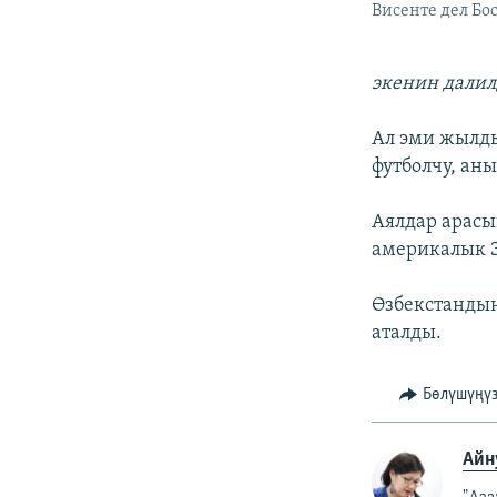
Висенте дел Бо
экенин далил
Ал эми жылды
футболчу, ан
Аялдар арасы
америкалык 
Өзбекстандын
аталды.
Бөлүшүңү
Айн