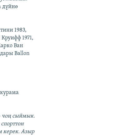
а дүйнө
тини 1983,
Круифф 1971,
арко Ван
дары Ballon
 курама
– чоң сыймык.
 спорттон
 керек. Азыр