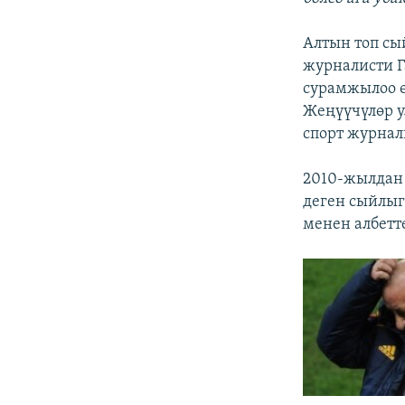
Алтын топ сы
журналисти Г
сурамжылоо 
Жеңүүчүлөр 
спорт журнал
2010-жылдан
деген сыйлыг
менен албетт