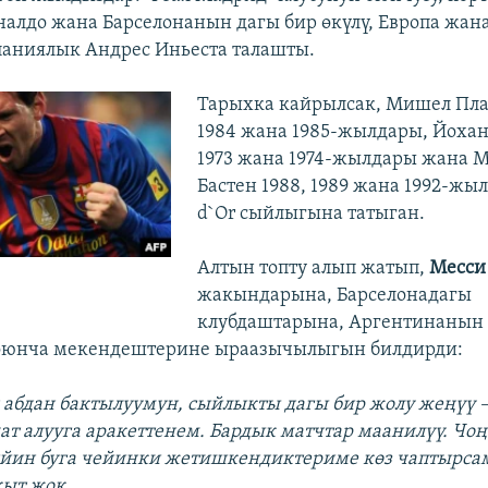
алдо жана Барселонанын дагы бир өкүлү, Европа жан
аниялык Андрес Иньеста талашты.
Тарыхка кайрылсак, Мишел Пла
1984 жана 1985-жылдары, Йохан 
1973 жана 1974-жылдары жана М
Бастен 1988, 1989 жана 1992-жыл
d`Or сыйлыгына татыган.
Алтын топту алып жатып,
Месси
жакындарына, Барселонадагы
клубдаштарына, Аргентинанын
оюнча мекендештерине ыраазычылыгын билдирди:
 абдан бактылуумун, сыйлыкты дагы бир жолу жеңүү 
т алууга аракеттенем. Бардык матчтар маанилүү. Чоң
йин буга чейинки жетишкендиктериме көз чаптырсам
кыт жок.