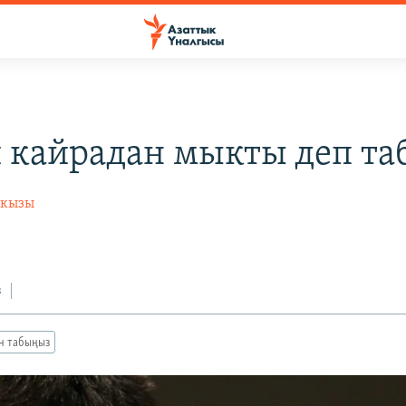
 кайрадан мыкты деп т
 кызы
з
ан табыңыз