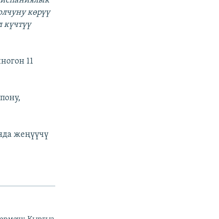
е испаниялык
олчуну көрүү
л күчтүү
ногон 11
пону,
яда жеңүүчү