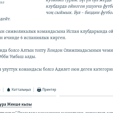
кубанып турам. Бүгүн бул жерд
ске
клубдарда ойногон ушунча футб
чоң сыймык. Бул – биздин футбо
дейт
.
н символикалык командасына Испан клубдарында ой
ын ичинде 6 испаниялык кирген.
нда болсо Алтын топту Лондон Олимпиадасынын чеми
Эбби Умбаш алды.
 улуттук командасы болсо Адилет оюн деген категори
з
Катталыңыз
Принтер
ура Жекше кызы