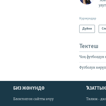
"Аз
улу
Куржундар
Дүйнө
Сп
Тектеш
Чоң футболдун
Футболун көрүп
БИЗ ЖӨНҮНДӨ
"АЗАТТЫ
Блоктолгон сайтты ачуу
Тилим - ди