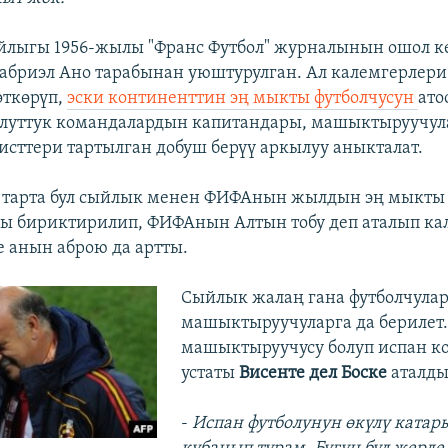
йлыгы 1956-жылы "Франс Футбол" журналынын ошол к
абриэл Ано тарабынан уюштурулган. Ал калемгерлери
өткөрүп,
эски континенттин эң мыкты футболчусун
ато
улуттук командалардын капитандары, машыктыруучул
исттери тартылган добуш берүү аркылуу аныкталат.
 тарта бул сыйлык менен ФИФАнын жылдын эң мыкты
ы бириктирилип, ФИФАнын Алтын тобу деп аталып ка
е анын аброю да артты.
Сыйлык жалаң гана футболчулар
машыктыруучуларга да берилет
машыктыруучусу болуп испан 
устаты
Висенте дел Боске
аталды
-
Испан футболунун өкүлү катар