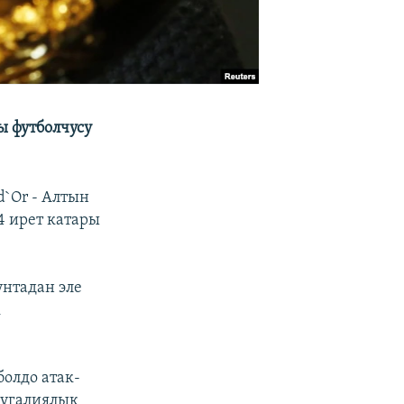
 футболчусу
d`Or - Алтын
4 ирет катары
унтадан эле
к
болдо атак-
тугалиялык