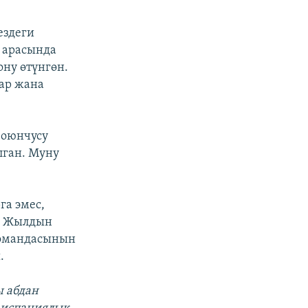
ездеги
 арасында
ону өтүнгөн.
ар жана
 оюнчусу
лган. Муну
га эмес,
. Жылдын
командасынын
.
ы абдан