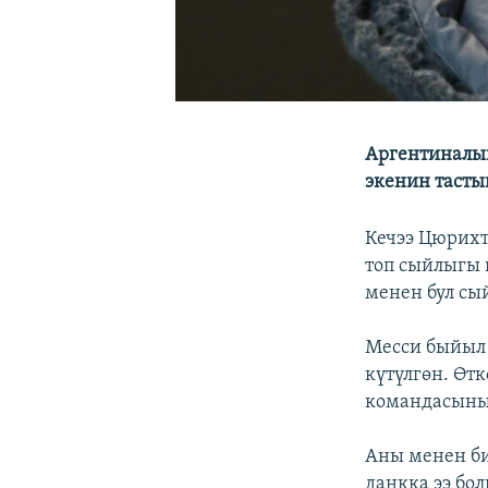
Аргентиналык
экенин тасты
Кечээ Цюрихте
топ сыйлыгы 
менен бул сы
Месси быйыл 
күтүлгөн. Өт
командасынын
Аны менен б
даңкка ээ бо