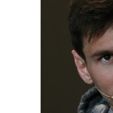
ЭЖЕ-СИҢДИЛЕР
АЗАТТЫК+
ЫҢГАЙСЫЗ СУРООЛОР