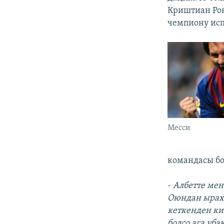
Криштиан Рон
чемпиону исп
Месси
командасы б
-
Албетте мен
Оюндан ыраха
кеткенден ки
болсо ага уба