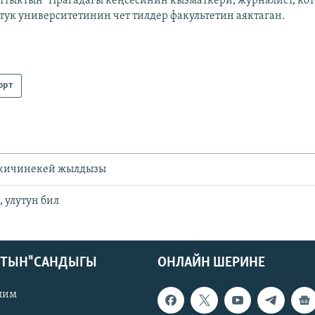
аттыктын" Прагадагы кеңсесинин кызматкери, журналист, кот
ттук университетинин чет тилдер факультетин аяктаган.
орт
 кичинекей жылдызы
, улутун бил
КТЫН" САНДЫГЫ
ОНЛАЙН ШЕРИНЕ
лим