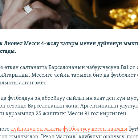
 Лионел Месси 4-жолу катары менен дүйнөнүн мыкты
ктады.
 өткөн салтанатта Барселонанын чабуулчусуна Ballon 
ыйгарылды. Мессиге чейин тарыхта бир да футболист 
йлыкты алган эмес.
да футболдун эң абройлуу сыйлыгын алат деп күн мур
көн сезондо Барселонанын жана Аргентинанын улутту
 курамында 25 жаштагы Месси 91 гол киргизген.
ирге
дүйнөнүн эң мыкты футболчусу деген наамды
фут
лгон жылдыздар: "Реал Мадрид" клубунун оюнчусу, пор