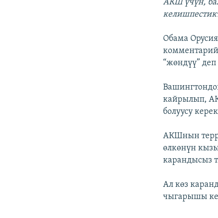
АКШ үчүн, ба
келишпестикт
Обама Орусия
комментарийл
“жөндүү” деп
Вашингтондо
кайрылып, А
болуусу кере
АКШнын терр
өлкөнүн кызы
карандысыз т
Ал көз каран
чыгарышы ке