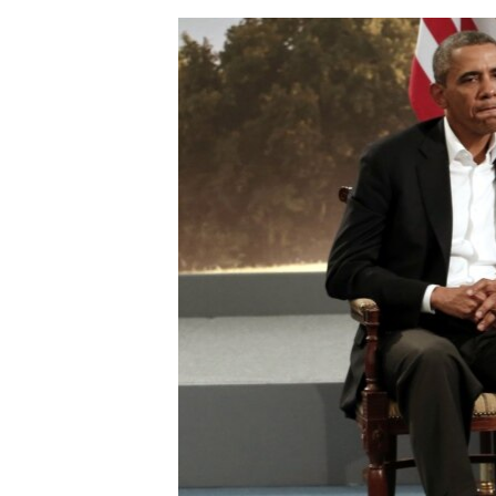
ЭЖЕ-СИҢДИЛЕР
АЗАТТЫК+
ЫҢГАЙСЫЗ СУРООЛОР