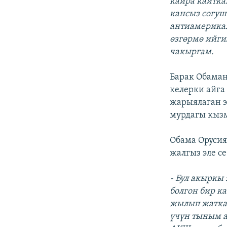
кайра кайтка
кансыз согуш
антиамерикал
өзгөрмө ийги
чакыргам.
Барак Обаман
келерки айга
жарыялаган э
мурдагы кызм
Обама Орусия
жалгыз эле с
- Бул акыркы
болгон бир к
жылып жаткан
үчүн тыным а