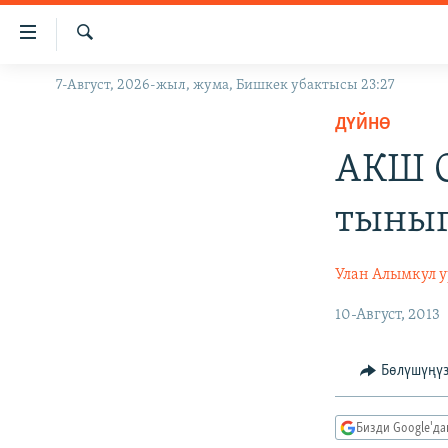
Линктер
Мазмунга
өтүңүз
Издөө
7-Август, 2026-жыл, жума, Бишкек убактысы 23:27
ЖАҢЫЛЫКТАР
Навигацияга
өтүңүз
ДҮЙНӨ
КЫРГЫЗСТАН
Издөөгө
АКШ О
ДҮЙНӨ
КЫРГЫЗСТАН
салыңыз
УКРАИНА
САЯСАТ
ДҮЙНӨ
тыныг
АТАЙЫН ИЛИКТӨӨ
ЭКОНОМИКА
БОРБОР АЗИЯ
ТВ ПРОГРАММАЛАР
МАДАНИЯТ
Улан Алымкул 
ПОДКАСТ
БҮГҮН АЗАТТЫКТА
10-Август, 2013
ӨЗГӨЧӨ ПИКИР
ЭКСПЕРТТЕР ТАЛДАЙТ
Бөлүшүңү
БИЗ ЖАНА ДҮЙНӨ
ДАНИСТЕ
Бизди Google'д