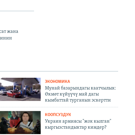
сат жана
тинин
ЭКОНОМИКА
Мунай базарындагы каатчылык:
Өкмөт күйүүчү май дагы
кымбаттай турганын эскертти
КООПСУЗДУК
Украин армиясы "жок кылган"
кыргызстандыктар кимдер?