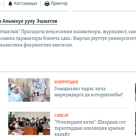
з
Катталыңыз
Принтер
н Алымкул уулу Эшматов
аттыктын" Прагадагы кеңсесинин кызматкери, журналист, сая
номика тармактары боюнча адис. Кыргыз улуттук университе
налистика факультетин аяктаган.
КОРРУПЦИЯ
Гемодиализ чыры: акча
маркумдарга да которулганбы?
САЯСАТ
"75чилердин каты": Шаардык сот
тараптардын апелляция арызын
карайт