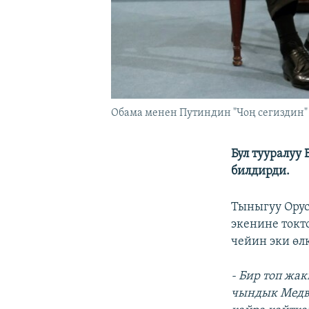
Обама менен Путиндин "Чоң сегиздин" 
Бул тууралуу
билдирди.
Тыныгуу Ору
экенине токт
чейин эки өл
- Бир топ жа
чындык Медве