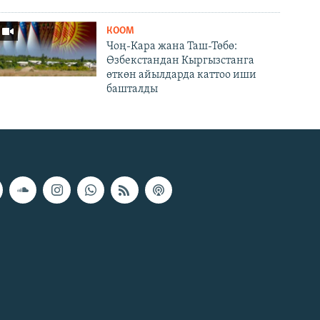
КООМ
Чоң-Кара жана Таш-Төбө:
Өзбекстандан Кыргызстанга
өткөн айылдарда каттоо иши
башталды