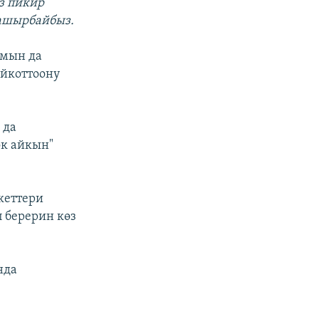
з пикир
жашырбайбыз.
амын да
йкоттоону
 да
к айкын"
кеттери
 берерин көз
нда