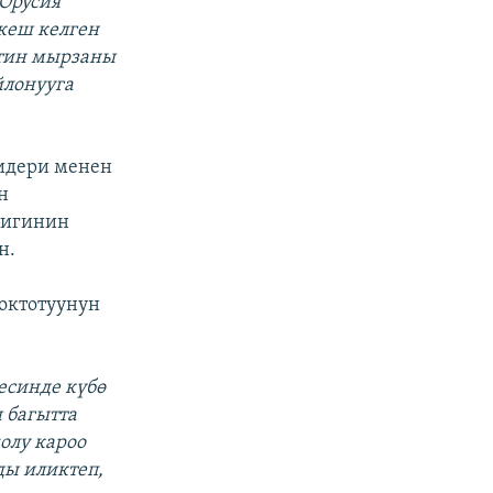
 Орусия
кеш келген
утин мырзаны
йлонууга
лидери менен
н
тигинин
н.
октотуунун
есинде күбө
 багытта
олу кароо
ды иликтеп,