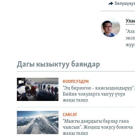
Бөлүшүңү
Ула
"Аз
эко
жур
Дагы кызыктуу баяндар
КООПСУЗДУК
"Эң биринчи – камсыздандыруу".
Бийик чокуларга чыгуу үчүн
жаңы талап
САЯСАТ
"Мыкты даярдыгы барлар гана
чыксын". Жеңиш чокусу боюнча
жаңы талап