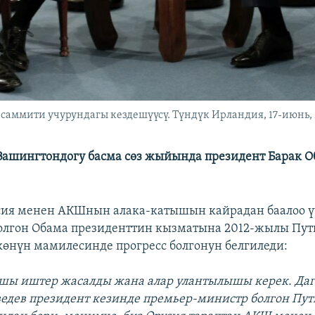
саммити учурундагы кездешүүсү. Түндүк Ирландия, 17-июнь,
 Вашингтондогу басма сөз жыйында президент Барак О
сия менен АКШнын алака-катышын кайрадан баалоо ү
олгон Обама президенттин кызматына 2012-жылы Пут
көнүн мамилесинде прогресс болгонун белгиледи:
кшы иштер жасалды жана алар улантылышы керек. Да
дев президент кезинде премьер-министр болгон Пу