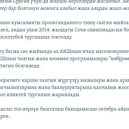
лким Орусия үчүн да жакшы нерселерди жасайбыз. Би
ер бар болгонун моюнга алабыз жана аларды жаап-
нын кумсалыкты пропагандалоого тыюу салган мыйз
еп, андан улам 2014-жылдагы Сочи олимпиадасын бо
 эсептебей турганына токтолду.
гу басма сөз жыйында ал АКШнын ички маселелерине
КШнын чалгын жана көзөмөл программалары “көбүрөө
ктигин белгиледи.
оризмге каршы чалгын жүргүзүү ыкмалары жана ара
кчылыктарына жана баалуулуктарына канчалык жооп
оп иликтей турганын жарыялады.
дысыз топ өзүнүн баштапкы баяндамасын октябрь айы
рек.