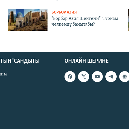
БОРБОР АЗИЯ
"Борбор Азия Шенгени": Туризм
чөлкөмдү байытабы?
КТЫН" САНДЫГЫ
ОНЛАЙН ШЕРИНЕ
лим