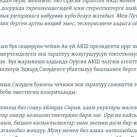
ндан бери, менимче, биз Орусия тараптан АКШ менен
 доорунда тирешкендегидей эcки стереотиптерге шай
ык риторикага көбүрөөк күбө болуп жатабыз. Мен П
лик берген артты көздөй эмес, тескерисинче алдыга о
ын бул сөздөрүнө чейин Ак үй АКШ президенти орус 
 мерчемделген эки тараптуу жолугушуусун токтоткону
ле. Бул жарыянын алдында Орусия АКШ чалгын агент
аткери Эдвард Сноуденге убактылуу башпаанек берге
нын Сноуден боюнча чечими эки тараптуу саммитти т
ебеби эместигин кошумчалады:
 эпизод биз соңку айларда Сирия, адам укуктары масел
атар пикир келишпестиктердин бири эле. Орусия кайсы
ын, биздин кызыкчылыктар эмне экенин дагы бир ж
лганыбыз жөндүү. Муну менен биз алака-катышыбыз