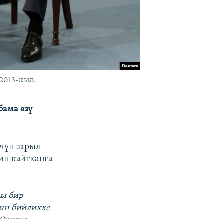
 2013-жыл.
бама өзү
чүн зарыл
ин кайтканга
гы бир
тин бийликке