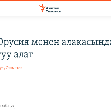
русия менен алакасынд
уу алат
уулу Эшматов
з
ан табыңыз