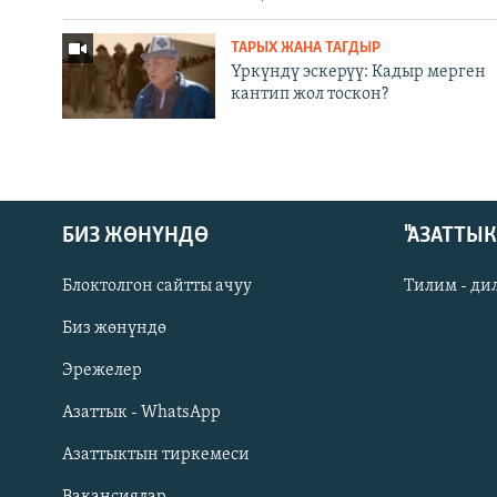
ТАРЫХ ЖАНА ТАГДЫР
Үркүндү эскерүү: Кадыр мерген
кантип жол тоскон?
БИЗ ЖӨНҮНДӨ
"АЗАТТЫ
Блоктолгон сайтты ачуу
Тилим - ди
Биз жөнүндө
Русский
Эрежелер
Азаттык - WhatsApp
ОНЛАЙН ШЕРИНЕ
Азаттыктын тиркемеси
Вакансиялар