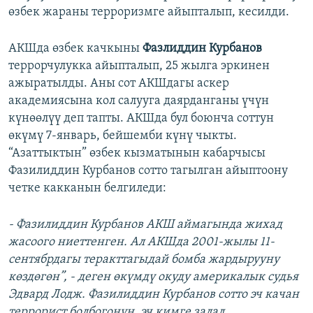
өзбек жараны терроризмге айыпталып, кесилди.
АКШда өзбек качкыны
Фазлиддин Курбанов
террорчулукка айыпталып, 25 жылга эркинен
ажыратылды. Аны сот АКШдагы аскер
академиясына кол салууга даярданганы үчүн
күнөөлүү деп тапты. АКШда бул боюнча соттун
өкүмү 7-январь, бейшемби күнү чыкты.
“Азаттыктын” өзбек кызматынын кабарчысы
Фазилиддин Курбанов сотто тагылган айыптоону
четке какканын белгиледи:
- Фазилиддин Курбанов АКШ аймагында жихад
жасоого ниеттенген. Ал АКШда 2001-жылы 11-
сентябрдагы теракттагыдай бомба жардырууну
көздөгөн”, - деген өкүмдү окуду америкалык судья
Эдвард Лодж. Фазилиддин Курбанов сотто эч качан
террорист болбогонун, эч кимге залал