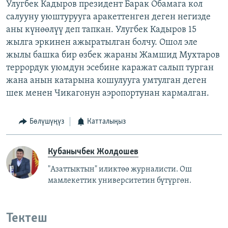
Улугбек Кадыров президент Барак Обамага кол
салууну уюштурууга аракеттенген деген негизде
аны күнөөлүү деп тапкан. Улугбек Кадыров 15
жылга эркинен ажыратылган болчу. Ошол эле
жылы башка бир өзбек жараны Жамшид Мухтаров
террордук уюмдун эсебине каражат салып турган
жана анын катарына кошулууга умтулган деген
шек менен Чикагонун аэропортунан кармалган.
Бөлүшүңүз
Катталыңыз
Кубанычбек Жолдошев
"Азаттыктын" иликтөө журналисти. Ош
мамлекеттик университетин бүтүргөн.
Тектеш