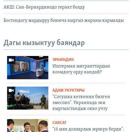
АКШ: Сан-Бернардинодо теракт болду
Бостондогу жардыруу боюнча кыргыз жараны кармалды
Дагы кызыктуу баяндар
ЭРКИНДИК
Иштерман мигранттардын
коомдогу орду кандай?
АДАМ УКУКТАРЫ
"Согушка кеткенин билген
эмеспиз". Украинада эки
кыргызстандык окко учту
САЯСАТ
"15 млн долларлык мүлкүн берди".