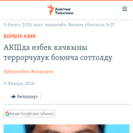
Линктер
Мазмунга
өтүңүз
9-Август, 2026-жыл, жекшемби, Бишкек убактысы 16:27
Навигацияга
ЖАҢЫЛЫКТАР
өтүңүз
БОРБОР АЗИЯ
КЫРГЫЗСТАН
Издөөгө
АКШда өзбек качкыны
салыңыз
ДҮЙНӨ
КЫРГЫЗСТАН
террорчулук боюнча соттолду
УКРАИНА
САЯСАТ
ДҮЙНӨ
Кубанычбек Жолдошев
АТАЙЫН ИЛИКТӨӨ
ЭКОНОМИКА
БОРБОР АЗИЯ
9-Январь, 2016
ТВ ПРОГРАММАЛАР
МАДАНИЯТ
ПОДКАСТ
БҮГҮН АЗАТТЫКТА
Бөлүшүңүз
ӨЗГӨЧӨ ПИКИР
ЭКСПЕРТТЕР ТАЛДАЙТ
Бизди Google'дан табыңыз
БИЗ ЖАНА ДҮЙНӨ
Русский
ДАНИСТЕ