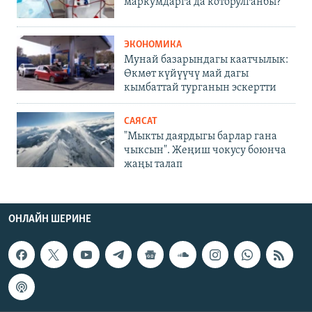
маркумдарга да которулганбы?
ЭКОНОМИКА
Мунай базарындагы каатчылык:
Өкмөт күйүүчү май дагы
кымбаттай турганын эскертти
САЯСАТ
"Мыкты даярдыгы барлар гана
чыксын". Жеңиш чокусу боюнча
жаңы талап
ОНЛАЙН ШЕРИНЕ