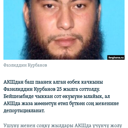
ОНЛАЙН ШЕРИНЕ
ЭЖЕ-СИҢДИЛЕР
АЗАТТЫК+
ЫҢГАЙСЫЗ СУРООЛОР
ЭЕ/АРнун бардык сайттары
Фазлиддин Курбанов
АКШдан баш паанек алган өзбек качкыны
Фазилиддин Курбанов 25 жылга соттолду.
Бейшембиде чыккан сот өкүмүнө ылайык, ал
АКШда жаза мөөнөтүн өтөп бүткөн соң мекенине
депортацияланат.
Ушуну менен соңку жылдары АКШда үчүнчү жолу