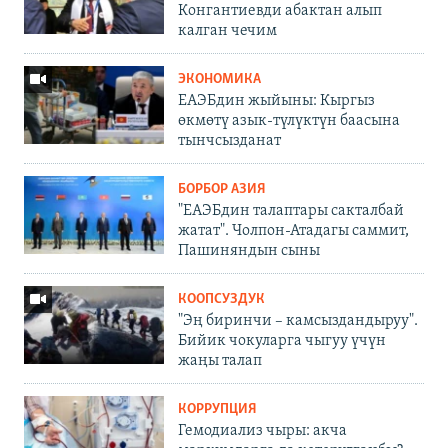
Конгантиевди абактан алып
калган чечим
ЭКОНОМИКА
ЕАЭБдин жыйыны: Кыргыз
өкмөтү азык-түлүктүн баасына
тынчсызданат
БОРБОР АЗИЯ
"ЕАЭБдин талаптары сакталбай
жатат". Чолпон-Атадагы саммит,
Пашиняндын сыны
КООПСУЗДУК
"Эң биринчи – камсыздандыруу".
Бийик чокуларга чыгуу үчүн
жаңы талап
КОРРУПЦИЯ
Гемодиализ чыры: акча