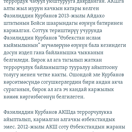
террордук чабуул уюштурууга даярданган. АКШга
алты жыл мурун качкын катары келген
Фазилиддин Курбанов 2013-жылы Айдахо
штатынын Бойси шаарындагы өзүнүн батиринен
кармалган. Соттук териштирүү учурунда
Фазилиддин Курбанов “Өзбекстан ислам
кыймылынын” мүчөлөрүнө өзүнүн бала кезиндеги
досун издеп гана байланышка чыкканын
белгиледи. Бирок ал ага тагылып жаткан
террорчулук байланыштар тууралуу айыптоону
толугу менен четке какты. Ошондой эле Курбанов
көрсөтмөсүндө согушкерлердин бири андан акча
сураганын, бирок ал ага эч кандай каржылык
көмөк көргөзбөгөнүн белгилеген.
Фазилиддин Курбанов АКШда террорчулукка
айыпталып, кармалган алгачкы өзбекстандык
эмес. 2012-жылы АКШ соту Өзбекстандын жараны