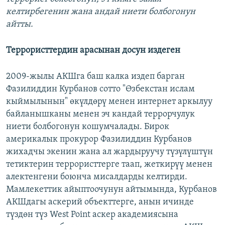
келтирбегенин жана андай ниети болбогонун
айтты.
Террористтердин арасынан досун издеген
2009-жылы АКШга баш калка издеп барган
Фазилиддин Курбанов сотто "Өзбекстан ислам
кыймылынын" өкүлдөрү менен интернет аркылуу
байланышканы менен эч кандай террорчулук
ниети болбогонун кошумчалады. Бирок
америкалык прокурор Фазилиддин Курбанов
жихадчы экенин жана ал жардыруучу түзүлүштүн
тетиктерин террористтерге таап, жеткирүү менен
алектенгени боюнча мисалдарды келтирди.
Мамлекеттик айыптоочунун айтымында, Курбанов
АКШдагы аскерий объекттерге, анын ичинде
түздөн түз West Point аскер академиясына