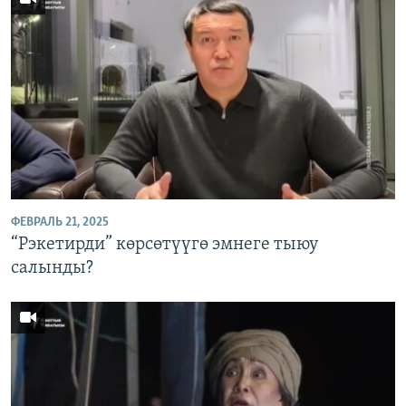
ФЕВРАЛЬ 21, 2025
“Рэкетирди” көрсөтүүгө эмнеге тыюу
салынды?