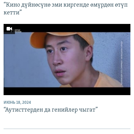
“Кино дүйнөсүнө эми киргенде өмүрдөн өтүп
кетти”
ИЮНЬ 18, 2024
“Аутисттерден да генийлер чыгат”