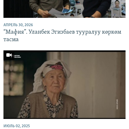
ОНЛАЙН ШЕРИНЕ
ЭЖЕ-СИҢДИЛЕР
АЗАТТЫК+
АПРЕЛЬ 30, 2026
ЫҢГАЙСЫЗ СУРООЛОР
“Мафия”. Уланбек Эгизбаев тууралуу көркөм
тасма
ЭЕ/АРнун бардык сайттары
ИЮЛЬ 02, 2025