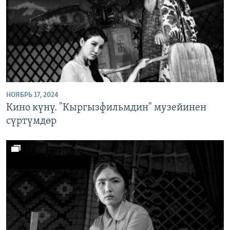
НОЯБРЬ 17, 2024
Кино күнү. "Кыргызфильмдин" музейинен
сүртүмдөр