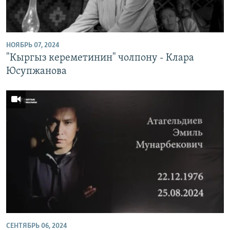
НОЯБРЬ 07, 2024
"Кыргыз кереметинин" чолпону - Клара
Юсупжанова
СЕНТЯБРЬ 06, 2024