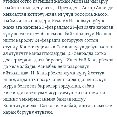
атынан сотко катышып жаткан Мыйзам чыгаруу
жыйынынын депутаты, «Президент Аскар Акаевди
кызматтан кетирүү жана эл үчүн реформа жасоо»
кыймылынын лидери Исмаил Исаковдун үйүнө
жана ага каршы 20-февралдан 21-февралга караган
түнү жасалган ээнбаштыкка байланыштуу, Исаков
ишти кароону 24-февралга которууну соттон
өтүндү. Конституциялык Сот көпчүлүк добуш менен
ал өтүнүчтү канааттандырды. 21-февралда сотко
доогерлердин дагы бирөөсү - Ишенбай Кадырбеков
да келе албады. Азимбек Бекназаровдун
айтымында, И. Кадырбеков жума күнү 2 соттук
ишке, андан тышкары анын карындашын 2 күн
мурун белгисиз бирөөлөр зордуктап, сабап
кеткендигинен улам жүргүзүлүп жаткан тергөө
ишине чыкырылганына байланыштуу
Конституциялык Сотко келе албай, ишти ансыз эле
карай берүүнү өтүнгөн.