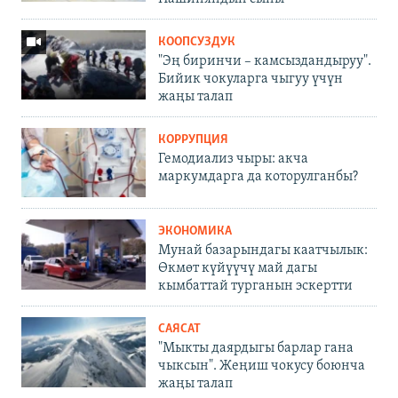
КООПСУЗДУК
"Эң биринчи – камсыздандыруу".
Бийик чокуларга чыгуу үчүн
жаңы талап
КОРРУПЦИЯ
Гемодиализ чыры: акча
маркумдарга да которулганбы?
ЭКОНОМИКА
Мунай базарындагы каатчылык:
Өкмөт күйүүчү май дагы
кымбаттай турганын эскертти
САЯСАТ
"Мыкты даярдыгы барлар гана
чыксын". Жеңиш чокусу боюнча
жаңы талап