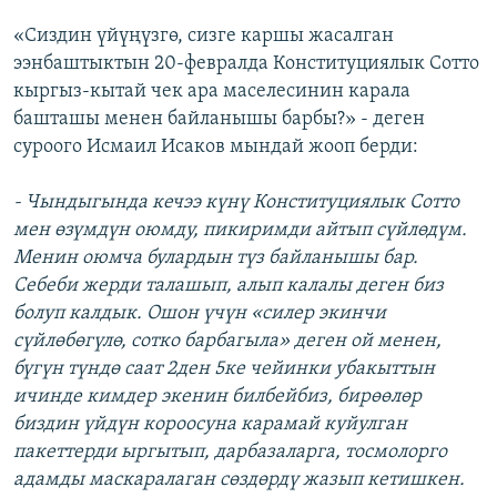
«Сиздин үйүңүзгө, сизге каршы жасалган
ээнбаштыктын 20-февралда Конституциялык Сотто
кыргыз-кытай чек ара маселесинин карала
башташы менен байланышы барбы?» - деген
суроого Исмаил Исаков мындай жооп берди:
- Чындыгында кечээ күнү Конституциялык Сотто
мен өзүмдүн оюмду, пикиримди айтып сүйлөдүм.
Менин оюмча булардын түз байланышы бар.
Себеби жерди талашып, алып калалы деген биз
болуп калдык. Ошон үчүн «силер экинчи
сүйлөбөгүлө, сотко барбагыла» деген ой менен,
бүгүн түндө саат 2ден 5ке чейинки убакыттын
ичинде кимдер экенин билбейбиз, бирөөлөр
биздин үйдүн короосуна карамай куйулган
пакеттерди ыргытып, дарбазаларга, тосмолорго
адамды маскаралаган сөздөрдү жазып кетишкен.