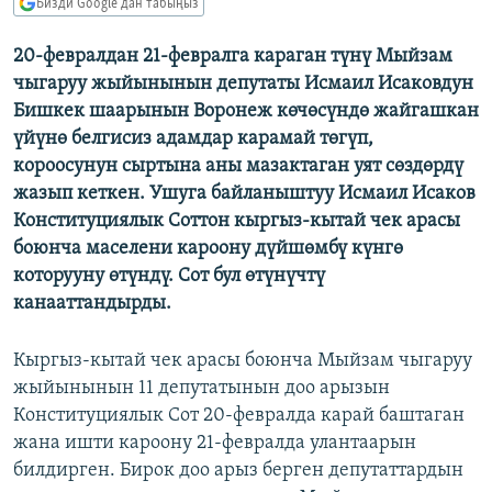
Бизди Google'дан табыңыз
ОНЛАЙН ШЕРИНЕ
ЭЖЕ-СИҢДИЛЕР
20-февралдан 21-февралга караган түнү Мыйзам
АЗАТТЫК+
чыгаруу жыйынынын депутаты Исмаил Исаковдун
ЫҢГАЙСЫЗ СУРООЛОР
Бишкек шаарынын Воронеж көчөсүндө жайгашкан
үйүнө белгисиз адамдар карамай төгүп,
короосунун сыртына аны мазактаган уят сөздөрдү
ЭЕ/АРнун бардык сайттары
жазып кеткен. Ушуга байланыштуу Исмаил Исаков
Конституциялык Соттон кыргыз-кытай чек арасы
боюнча маселени кароону дүйшөмбү күнгө
которууну өтүндү. Сот бул өтүнүчтү
канааттандырды.
Кыргыз-кытай чек арасы боюнча Мыйзам чыгаруу
жыйынынын 11 депутатынын доо арызын
Конституциялык Сот 20-февралда карай баштаган
жана ишти кароону 21-февралда улантаарын
билдирген. Бирок доо арыз берген депутаттардын