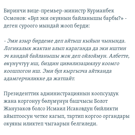
Биринчи вице-премьер-министр Курманбек
Осмонов: «Бул эки окуянын байланышы барбы?» -
деген суроого мындай жооп берди:
- Эми азыр бирдеме деп айтыш кыйын чынында.
Логикалык жактан алып караганда да эки иштин
эч кандай байланышы жок деп ойлоймун. Албетте,
өкүнүчтүү иш, биздин цивилизациялуу коомго
коошпогон иш. Эми бул кыргызча айтканда
адамгерчиликке да жатпайт.
Президенттик администрациянын коопсуздук
жана коргонуу бөлүмүнүн башчысы Болот
Жанузаков болсо Исмаил Исаковдун бийликти
айыптоосун четке кагып, тартип коргоо органдары
окуяны иликтеп чыгаарын белгиледи.