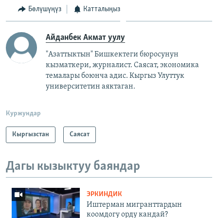
Бөлүшүңүз
Катталыңыз
Айданбек Акмат уулу
"Азаттыктын" Бишкектеги бюросунун
кызматкери, журналист. Саясат, экономика
темалары боюнча адис. Кыргыз Улуттук
университетин аяктаган.
Куржундар
Кыргызстан
Саясат
Дагы кызыктуу баяндар
ЭРКИНДИК
Иштерман мигранттардын
коомдогу орду кандай?