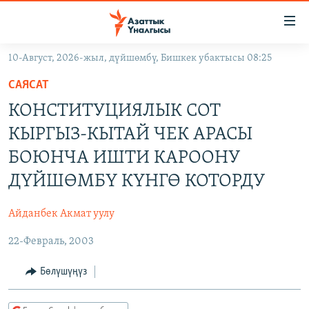
Линктер
Мазмунга
өтүңүз
10-Август, 2026-жыл, дүйшөмбү, Бишкек убактысы 08:25
Навигацияга
ЖАҢЫЛЫКТАР
өтүңүз
САЯСАТ
КЫРГЫЗСТАН
Издөөгө
КОНСТИТУЦИЯЛЫК СОТ
салыңыз
ДҮЙНӨ
КЫРГЫЗСТАН
КЫРГЫЗ-КЫТАЙ ЧЕК АРАСЫ
УКРАИНА
САЯСАТ
ДҮЙНӨ
БОЮНЧА ИШТИ КАРООНУ
АТАЙЫН ИЛИКТӨӨ
ЭКОНОМИКА
БОРБОР АЗИЯ
ДҮЙШӨМБҮ КҮНГӨ КОТОРДУ
ТВ ПРОГРАММАЛАР
МАДАНИЯТ
Айданбек Акмат уулу
ПОДКАСТ
БҮГҮН АЗАТТЫКТА
22-Февраль, 2003
ӨЗГӨЧӨ ПИКИР
ЭКСПЕРТТЕР ТАЛДАЙТ
Бөлүшүңүз
БИЗ ЖАНА ДҮЙНӨ
Русский
ДАНИСТЕ