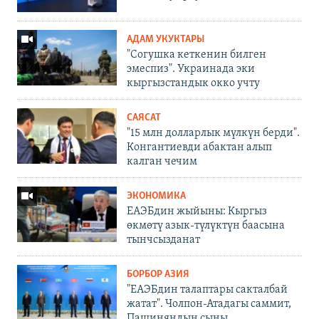
АДАМ УКУКТАРЫ
"Согушка кеткенин билген
эмеспиз". Украинада эки
кыргызстандык окко учту
САЯСАТ
"15 млн долларлык мүлкүн берди".
Конгантиевди абактан алып
калган чечим
ЭКОНОМИКА
ЕАЭБдин жыйыны: Кыргыз
өкмөтү азык-түлүктүн баасына
тынчсызданат
БОРБОР АЗИЯ
"ЕАЭБдин талаптары сакталбай
жатат". Чолпон-Атадагы саммит,
Пашиняндын сыны