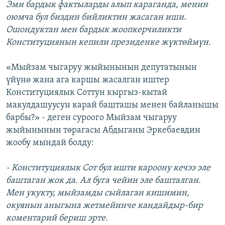
Эми бардык фактыларды алып караганда, менин
оюмча бул биздин бийликтин жасаган иши.
Ошондуктан мен бардык жоопкерчиликти
Конституциянын кепили президенке жүктөймүн.
«Мыйзам чыгаруу жыйынынын депутатынын
үйүнө жана ага каршы жасалган иштер
Конституциялык Соттун кыргыз-кытай
макулдашуусун карай башташы менен байланышы
барбы?» - деген суроого Мыйзам чыгаруу
жыйынынын төрагасы Абдыганы Эркебаевдин
жообу мындай болду:
- Конституциялык Сот бул ишти кароону кечээ эле
баштаган жок да. Ал буга чейин эле башталган.
Мен укукту, мыйзамды сыйлаган кишимин,
окуянын аныгына жетмейинче кандайдыр-бир
коментарий бериш эрте.