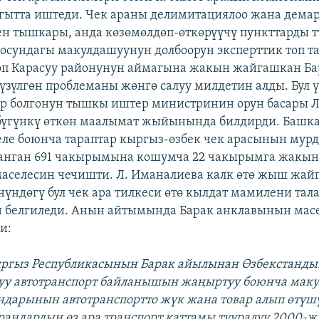
агытта иштеди. Чек араны делимитациялоо жана дема
н тышкары, анда көзөмөлдөп-өткөрүүчү пункттарды т
тосундагы макулдашуунун долбоорун эксперттик топ т
оп Карасуу районунун аймагына жакын жайгашкан Ба
үзүлгөн проблеманы жөнгө салуу милдетин алды. Бул 
р болгонун тышкы иштер министринин орун басары 
үгүнкү өткөн маалымат жыйынында билдирди. Башка
ле боюнча тараптар кыргыз-өзбек чек арасынын мурд
анган 691 чакырымына кошумча 22 чакырымга жакын 
аселесин чечишти. Л. Иманалиева калк өтө жыш жа
нүндөгү бул чек ара тилкеси өтө кылдат мамилени тал
 белгиледи. Анын айтымында Барак анклавынын масе
и:
ыргыз Республикасынын Барак айылынан Өзбекстанд
уу автотранспорт байланышын жаңыртуу боюнча маку
дарынын автотранспортто жүк жана товар алып өтүш
андардын өз ара транспорт каттамы тууралуу 2000-ж