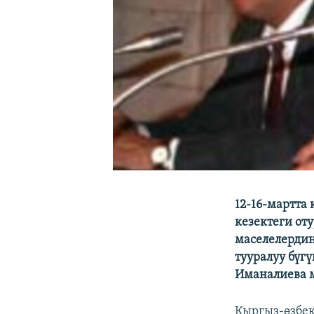
12-16-мартта
кезектеги от
маселелерди
тууралуу бүг
Иманалиева 
Кыргыз-өзбек