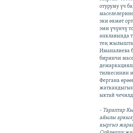
отуруму үч б
маселелерине
эки өкмөт ор
эми үчүнчү т
анклавында т
тең жылышта
Иманалиева б
биринчи масе
демаркациял
тилкесинин м
Фергана өрөө
жаткандыгын
ыктай чечилд
- Тараптар К
айылы аркыл
кыргыз жаран
Сүйлөшүү жар