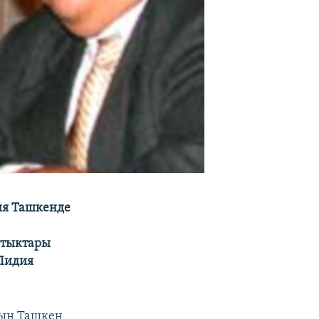
ия Ташкенде
нтыктары
 Лидия
нын Ташкен