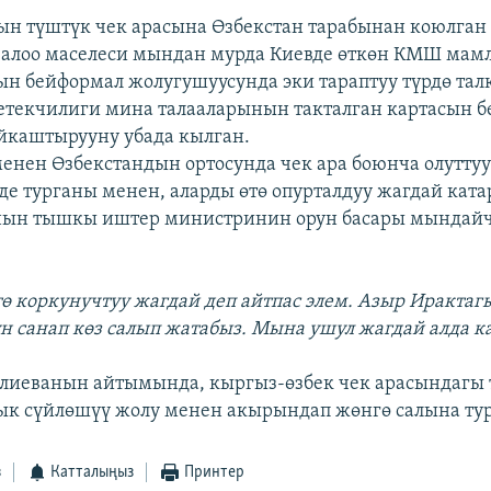
н түштүк чек арасына Өзбекстан тарабынан коюлган
залоо маселеси мындан мурда Киевде өткөн КМШ мам
 бейформал жолугушуусунда эки тараптуу түрдө тал
етекчилиги мина талааларынын такталган картасын б
йкаштырууну убада кылган.
енен Өзбекстандын ортосунда чек ара боюнча олуттуу
де турганы менен, аларды өтө опурталдуу жагдай ката
анын тышкы иштер министринин орун басары мындай
тө коркунучтуу жагдай деп айтпас элем. Азыр Ирактаг
үн санап көз салып жатабыз. Мына ушул жагдай алда к
иеванын айтымында, кыргыз-өзбек чек арасындагы 
к сүйлөшүү жолу менен акырындап жөнгө салына тур
з
Катталыңыз
Принтер