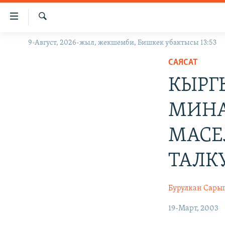
Линктер
Мазмунга
өтүңүз
Издөө
9-Август, 2026-жыл, жекшемби, Бишкек убактысы 13:53
ЖАҢЫЛЫКТАР
Навигацияга
өтүңүз
САЯСАТ
КЫРГЫЗСТАН
Издөөгө
КЫРГ
ДҮЙНӨ
КЫРГЫЗСТАН
салыңыз
УКРАИНА
САЯСАТ
ДҮЙНӨ
МИНА
АТАЙЫН ИЛИКТӨӨ
ЭКОНОМИКА
БОРБОР АЗИЯ
МАСЕ
ТВ ПРОГРАММАЛАР
МАДАНИЯТ
ПОДКАСТ
БҮГҮН АЗАТТЫКТА
ТАЛК
ӨЗГӨЧӨ ПИКИР
ЭКСПЕРТТЕР ТАЛДАЙТ
Бурулкан Сары
БИЗ ЖАНА ДҮЙНӨ
ДАНИСТЕ
19-Март, 2003