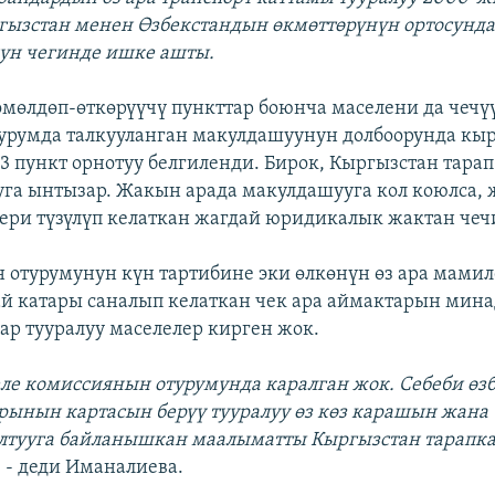
ызстан менен Өзбекстандын өкмөттөрүнүн ортосунда 
ун чегинде ишке ашты.
өмөлдөп-өткөрүүчү пункттар боюнча маселени да чечүү
румда талкууланган макулдашуунун долбоорунда кыр
3 пункт орнотуу белгиленди. Бирок, Кыргызстан тарап 
уга ынтызар. Жакын арада макулдашууга кол коюлса,
ери түзүлүп келаткан жагдай юридикалык жактан чеч
 отурумунун күн тартибине эки өлкөнүн өз ара мами
ай катары саналып келаткан чек ара аймактарын мина
ар тууралуу маселелер кирген жок.
селе комиссиянын отурумунда каралган жок. Себеби өзб
рынын картасын берүү тууралуу өз көз карашын жана
лтууга байланышкан маалыматты Кыргызстан тарапк
,
- деди Иманалиева.