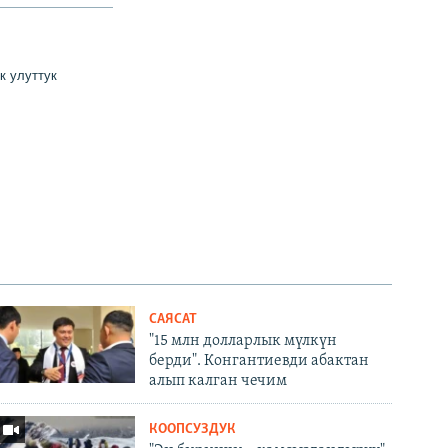
ик
у
луттук
САЯСАТ
"15 млн долларлык мүлкүн
берди". Конгантиевди абактан
алып калган чечим
КООПСУЗДУК