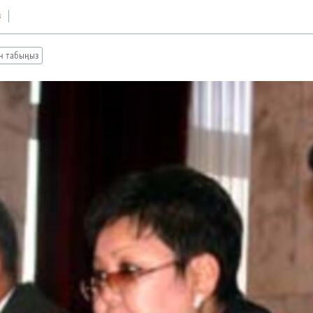
з
ан табыңыз