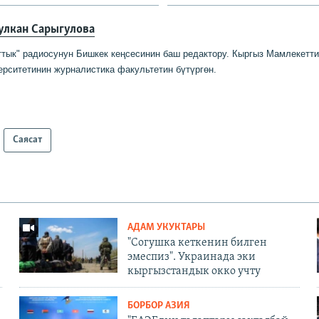
улкан Сарыгулова
ттык" радиосунун Бишкек кеңсесинин баш редактору
.
Кыргыз Мамлекетт
ерситетинин журналистика факультетин бүтүргө
н
.
Саясат
АДАМ УКУКТАРЫ
"Согушка кеткенин билген
эмеспиз". Украинада эки
кыргызстандык окко учту
БОРБОР АЗИЯ