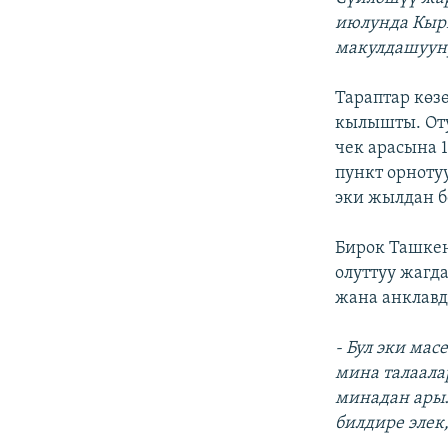
июлунда Кырг
макулдашуун
Тараптар көз
кылышты. Оту
чек арасына 1
пункт орноту
эки жылдан б
Бирок Ташкен
олуттуу жагд
жана анклавд
- Бул эки ма
мина талаала
минадан ары
билдире элек