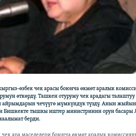
 кыргыз-өзбек чек арасы боюнча өкмөт аралык комисс
урумун өткөрдү. Ташкен отуруму чек арадагы талаштуу
н айрымдарын чечүүгө мүмкүндүк түздү. Анын жыйы
үн Бишкекте тышкы иштер министринин орун басары
маалымат берди.
 чек ара маселелери боюнча өкмөт аралык комиссия