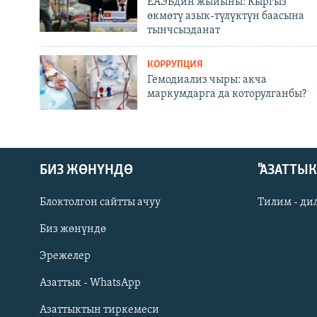
ЕАЭБдин жыйыны: Кыргыз
өкмөтү азык-түлүктүн баасына
тынчсызданат
КОРРУПЦИЯ
Гемодиализ чыры: акча
маркумдарга да которулганбы?
БИЗ ЖӨНҮНДӨ
"АЗАТТЫ
Блоктолгон сайтты ачуу
Тилим - ди
Биз жөнүндө
Русский
Эрежелер
Азаттык - WhatsApp
ОНЛАЙН ШЕРИНЕ
Азаттыктын тиркемеси