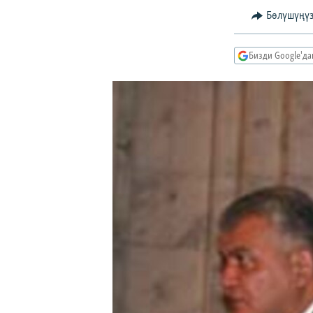
ЭЖЕ-СИҢДИЛЕР
Бөлүшүңү
АЗАТТЫК+
ЫҢГАЙСЫЗ СУРООЛОР
Бизди Google'д