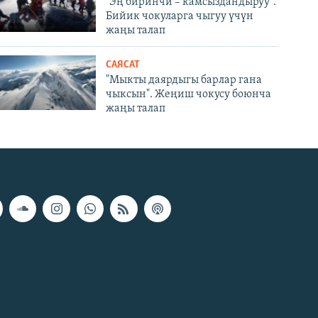
"Эң биринчи – камсыздандыруу".
Бийик чокуларга чыгуу үчүн
жаңы талап
САЯСАТ
"Мыкты даярдыгы барлар гана
чыксын". Жеңиш чокусу боюнча
жаңы талап