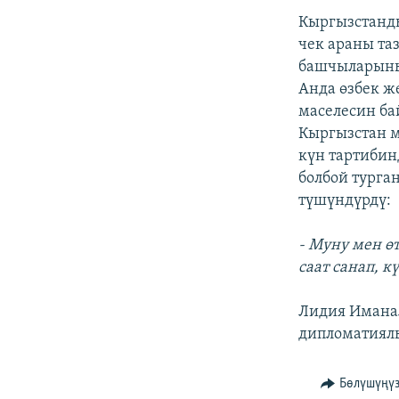
Кыргызстанды
чек араны та
башчыларынын
Анда өзбек ж
маселесин ба
Кыргызстан м
күн тартибин
болбой тург
түшүндүрдү:
- Муну мен ө
саат санап, к
Лидия Иманал
дипломатиялы
Бөлүшүңү