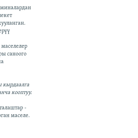
 миналардан
лекет
кууланган.
ерүү
 маселелер
ры саноого
ча
ы кырдаалга
анча кооптуу.
талаштар -
ган маселе.