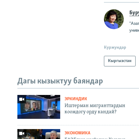
Бур
"Аза
унив
Куржундар
Кыргызстан
Дагы кызыктуу баяндар
ЭРКИНДИК
Иштерман мигранттардын
коомдогу орду кандай?
ЭКОНОМИКА