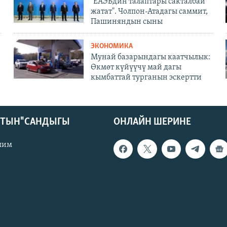
"ЕАЭБдин талаптары сакталбай
жатат". Чолпон-Атадагы саммит,
Пашиняндын сыны
ЭКОНОМИКА
Мунай базарындагы каатчылык:
Өкмөт күйүүчү май дагы
кымбаттай турганын эскертти
КТЫН" САНДЫГЫ
ОНЛАЙН ШЕРИНЕ
лим