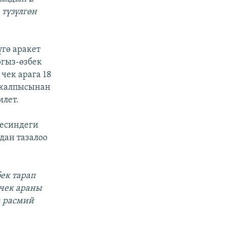
түзүлгөн
гө аракет
гыз-өзбек
чек арага 18
 жалпысынан
илет.
лесиндеги
дан тазалоо
ек тарап
 чек араны
а расмий