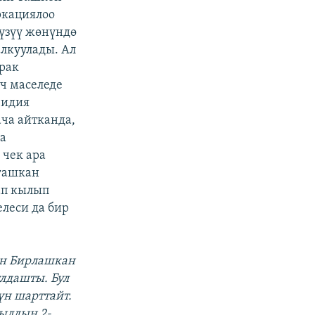
ркациялоо
үзүү жөнүндө
алкуулады. Ал
рак
үч маселеде
Лидия
ча айтканда,
а
чек ара
йгашкан
ап кылып
леси да бир
ын Бирлашкан
лдашты. Бул
үн шарттайт.
ылдын 2-