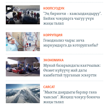
КООПСУЗДУК
"Эң биринчи – камсыздандыруу".
Бийик чокуларга чыгуу үчүн
жаңы талап
КОРРУПЦИЯ
Гемодиализ чыры: акча
маркумдарга да которулганбы?
ЭКОНОМИКА
Мунай базарындагы каатчылык:
Өкмөт күйүүчү май дагы
кымбаттай турганын эскертти
САЯСАТ
"Мыкты даярдыгы барлар гана
чыксын". Жеңиш чокусу боюнча
жаңы талап