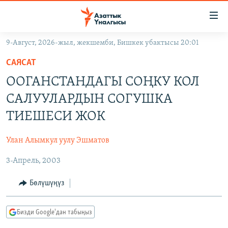
Линктер
Мазмунга
өтүңүз
9-Август, 2026-жыл, жекшемби, Бишкек убактысы 20:01
Навигацияга
ЖАҢЫЛЫКТАР
өтүңүз
САЯСАТ
КЫРГЫЗСТАН
Издөөгө
ООГАНСТАНДАГЫ СОҢКУ КОЛ
салыңыз
ДҮЙНӨ
КЫРГЫЗСТАН
САЛУУЛАРДЫН СОГУШКА
УКРАИНА
САЯСАТ
ДҮЙНӨ
ТИЕШЕСИ ЖОК
АТАЙЫН ИЛИКТӨӨ
ЭКОНОМИКА
БОРБОР АЗИЯ
Улан Алымкул уулу Эшматов
ТВ ПРОГРАММАЛАР
МАДАНИЯТ
3-Апрель, 2003
ПОДКАСТ
БҮГҮН АЗАТТЫКТА
ӨЗГӨЧӨ ПИКИР
ЭКСПЕРТТЕР ТАЛДАЙТ
Бөлүшүңүз
БИЗ ЖАНА ДҮЙНӨ
Русский
Бизди Google'дан табыңыз
ДАНИСТЕ