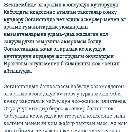
Жекшембиде эл аралык коопсуздук күчтөрүнүн
ОНЛАЙН ШЕРИНЕ
ЭЖЕ-СИҢДИЛЕР
Кабулдагы кеңсесине атылган ракеталар соңку
АЗАТТЫК+
күндөрү Ооганстанда чет элдик аскерлер менен эл
аралык гуманитардык уюмдардын
ЫҢГАЙСЫЗ СУРООЛОР
кызматчыларына удама-удаа жасалган кол
салуулардын азырынча акыркысы болду.
ЭЕ/АРнун бардык сайттары
Ооганстандын жана эл аралык коопсуздук
күчтөрүнүн өкүлдөрү жогорудагы окуялардын
Ирактагы согуш менен байланышы жок экенин
айтышууда.
Ооганстандын башкалаасы Кабулду көзөмөлдөгөн
эл аралык коопсуздук күчтөрү учурда жекшемби
күнкү ракеталык чабуулдун чоо-жайын иликтөөдө.
Окуя үчүн кимдир бирөө жоопкер болгон жок.
Чабуулдан коопсуздук күчтөрүнүн кеңсесине зыян
келгени менен эч ким жабыр тарткан эмес. Ал эми
ооган бийликтери жана жергиликтүү тургундар