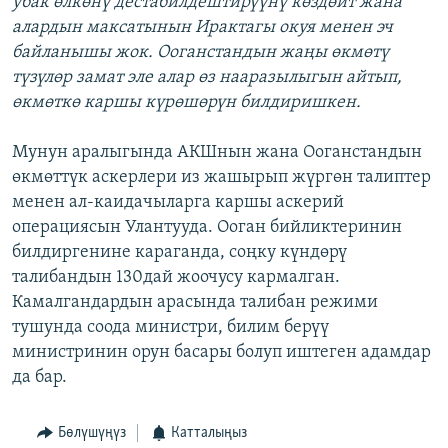
убак өлкөнү дестабилдештирүүнү көздөйт жана
алардын максатынын Ирактагы окуя менен эч
байланышы жок. Ооганстандын жаңы өкмөтү
түзүлөр замат эле алар өз нааразылыгын айтып,
өкмөткө каршы күрөшөрүн билдиришкен.
Мунун аралыгында АКШнын жана Ооганстандын
өкмөттүк аскерлери из жашырып жүргөн талиптер
менен ал-каидачыларга каршы аскерий
операциясын Улантууда. Ооган бийликтеринин
билдиргенине караганда, соңку күндөрү
талибандын 130дай жоочусу кармалган.
Камалгандардын арасында талибан режими
тушунда соода министри, билим берүү
министринин орун басары болуп иштеген адамдар
да бар.
Бөлүшүңүз
Катталыңыз