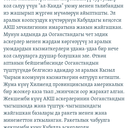
кол салуу үчүн "ал-Каида" уюму менен талибандын
из жашырып жүргөн мүчөлөрүн айыпташты. Эл
аралык коопсуздук күчтөрүнүн Кабулдагы кеңсеси
АКШ элчилигинин имаратына жакын жайгашкан.
Мунун алдында да Ооганстандагы чет элдик
аскерлер менен жардам көргөзүүчү эл аралык
уюмдардын кызматкерлери удама-удаа бир нече
кол салууларга дуушар болушкан эле. Өткөн
аптанын бейшембисинде Ооганстандын
түштүгүндө белгисиз адамдар эл аралык Кызыл
Чырым коомунун кызматкерин өлтүрүп кетишти.
Жума күнү Хилменд провинциясында америкалык
бир жоокер каза таап ,экинчиси оор жаракат алган.
Жекшемби күнү АКШ аскерлеринин Ооганстандын
чыгышында жана түштүк-чыгышындагы
жайгашкан базалары да ракета менен жана
минеметтон аткыланган. Ракеталык чабуулга
жекшемби күнү Кабулда аскерлерди