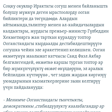
Соңку окуялар Ирактагы согуш менен байланышта
болушу мүмкүн деген ырастоолорду ооган
бийликтери да төгүндөөдө. Алардын
айтымында,талиптер менен ал-кайидачылардын
калдыктары, мурдагы премьер-министр Гүлбеддин
Хекметиярга жан тарткан куралдуу топтор
Ооганстандагы кырдаалды дестабилдештирүүгө
согушка чейин эле аракеттенип келишкен. Ооган
өкмөтүнүн маалымат катчысы Саид Фазл Акбар
белгилегендей, өкмөткө каршы турган топтор ар
бир мүмкүнчүлүктү өкмөт өкүлдөрүнө, эл аралык
бейпилдик күчтөрүнө , чет элдик жардам көргөзүү
уюмдарынын кызматкерлерине зыян келтирүү
үчүн пайдаланууда:
- Менимче Ооганстандагы тынчтыкты,
демократияны ,стабилдүүлүктү каалабагандар ар