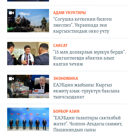
АДАМ УКУКТАРЫ
"Согушка кеткенин билген
эмеспиз". Украинада эки
кыргызстандык окко учту
САЯСАТ
"15 млн долларлык мүлкүн берди".
Конгантиевди абактан алып
калган чечим
ЭКОНОМИКА
ЕАЭБдин жыйыны: Кыргыз
өкмөтү азык-түлүктүн баасына
тынчсызданат
БОРБОР АЗИЯ
"ЕАЭБдин талаптары сакталбай
жатат". Чолпон-Атадагы саммит,
Пашиняндын сыны