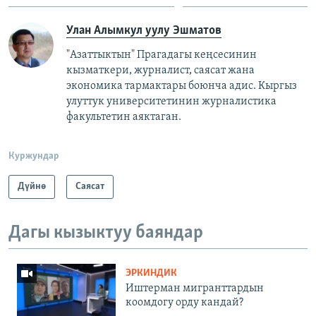
Улан Алымкул уулу Эшматов
"Азаттыктын" Прагадагы кеңсесинин
кызматкери, журналист, саясат жана
экономика тармактары боюнча адис. Кыргыз
улуттук университетинин журналистика
факультетин аяктаган.
Куржундар
Дүйнө
Саясат
Дагы кызыктуу баяндар
ЭРКИНДИК
Иштерман мигранттардын
коомдогу орду кандай?