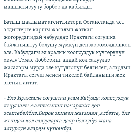
машыктыруучу борбор да кабылды.
Батыш маалымат агенттиктери Ооганстанда чет
элдиктерге каршы жасалып жаткан
жогорудагыдай чабуулдар Ирактагы согушка
байланыштуу болушу мүмкүн деп жоромолдошкон
эле. Кабулдагы эл аралык коопсуздук күчтөрүнүн
өкүлү Томас Лобберинг андай кол салуулар
жасалары мурда эле күтүлгөнүн белгилеп, алардын
Ирактагы согуш менен тикелей байланышы жок
экенин айтат:
- Биз Ирактагы согуштан улам Кабулда коопсуздук
кырдаалы жалпысынан начарлайт деп
эсептебейбиз.Бирок экинчи жагынан ,албетте, биз
мындай кол салууларга даяр болчубуз жана
алтурсун аларды күткөнбүз.