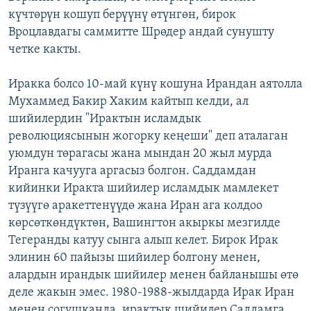
күчтөрүн кошуп берүүнү өтүнгөн, бирок
Вроцлавдагы саммитте Шрөдер андай сунушту
четке какты.
Иракка болсо 10-май күнү кошуна Ирандан аятолла
Мухаммед Бакир Хаким кайтып келди, ал
шийилердин "Ирактын исламдык
революциясынын жогорку кеңеши" деп аталаган
уюмдун төрагасы жана мындан 20 жыл мурда
Иранга качууга аргасыз болгон. Саддамдан
кийинки Иракта шийилер исламдык мамлекет
түзүүгө аракеттенүүдө жана Иран ага колдоо
көрсөткөндүктөн, Вашингтон акыркы мезгилде
Тегеранды катуу сынга алып келет. Бирок Ирак
элинин 60 пайызы шийилер болгону менен,
алардын ирандык шийилер менен байланышы өтө
деле жакын эмес. 1980-1988-жылдарда Ирак Иран
менен согушканда, ирактык шийилер Саддамга