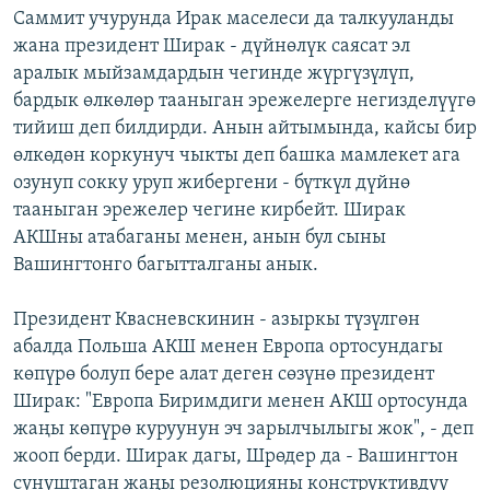
Саммит учурунда Ирак маселеси да талкууланды
жана президент Ширак - дүйнөлүк саясат эл
аралык мыйзамдардын чегинде жүргүзүлүп,
бардык өлкөлөр тааныган эрежелерге негизделүүгө
тийиш деп билдирди. Анын айтымында, кайсы бир
өлкөдөн коркунуч чыкты деп башка мамлекет ага
озунуп сокку уруп жибергени - бүткүл дүйнө
тааныган эрежелер чегине кирбейт. Ширак
АКШны атабаганы менен, анын бул сыны
Вашингтонго багытталганы анык.
Президент Квасневскинин - азыркы түзүлгөн
абалда Польша АКШ менен Европа ортосундагы
көпүрө болуп бере алат деген сөзүнө президент
Ширак: "Европа Биримдиги менен АКШ ортосунда
жаңы көпүрө куруунун эч зарылчылыгы жок", - деп
жооп берди. Ширак дагы, Шрөдер да - Вашингтон
сунуштаган жаңы резолюцияны конструктивдүү