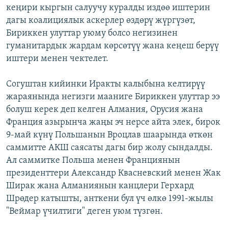
кеңири кыргын салуучу куралды издөө иштерин
дагы коалициялык аскерлер өздөрү жүргүзөт,
Бириккен улуттар уюму болсо негизинен
гуманитардык жардам көрсөтүү жана кеңеш берүү
иштери менен чектелет.
Согуштан кийинки Иракты калыбына келтирүү
жараянында негизги мааниге Бириккен улуттар ээ
болуш керек деп келген Алмания, Орусия жана
Франция азырынча жаңы эч нерсе айта элек, бирок
9-май күнү Польшанын Вроцлав шаарында өткөн
саммитте АКШ саясаты дагы бир жолу сындалды.
Ал саммитке Польша менен Франциянын
президенттери Александр Квасневский менен Жак
Ширак жана Алманиянын канцлери Герхард
Шрөдер катышты, анткени бул үч өлкө 1991-жылы
"Веймар үчилтиги" деген уюм түзгөн.