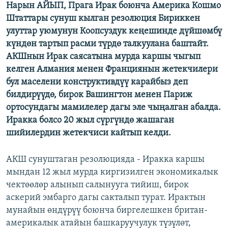
Нарын АЙЫП, Прага Ирак боюнча Америка Кошмо
ОНЛАЙН ШЕРИНЕ
ЭЖЕ-СИҢДИЛЕР
Штаттары сунуш кылган резолюция Бириккен
АЗАТТЫК+
улуттар уюмунун Коопсуздук кеңешинде дүйшөмбү
күндөн тартып расми түрдө талкуулана баштайт.
ЫҢГАЙСЫЗ СУРООЛОР
АКШнын Ирак саясатына мурда каршы чыгып
келген Алмания менен Франциянын жетекчилери
ЭЕ/АРнун бардык сайттары
бул маселени конструктивдүү карайбыз деп
билдирүүдө, бирок Вашингтон менен Париж
ортосундагы мамилелер дагы эле чыңалган абалда.
Иракка болсо 20 жыл сүргүндө жашаган
шийилердин жетекчиси кайтып келди.
АКШ сунуштаган резолюцияда - Иракка каршы
мындан 12 жыл мурда киргизилген экономикалык
чектөөлөр алынып салынууга тийиш, бирок
аскерий эмбарго дагы сакталып турат. Ирактын
мунайын өндүрүү боюнча биргелешкен британ-
америкалык атайын башкаруучулук түзүлөт,