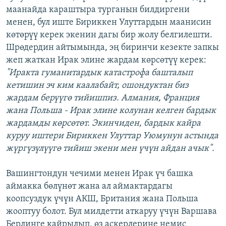
маанайда караштыра турганын билдиргени
менен, бул иште Бириккен Улуттардын маанисин
көтөрүү керек экенин дагы бир жолу белгилешти.
Шрөдердин айтымында, эң биринчи кезекте запкы
жеп жаткан Ирак элине жардам көрсөтүү керек:
"Иракта гуманитардык катастрофа башталып
кетишин эч ким каалабайт, ошондуктан биз
жардам берүүгө тийишпиз. Алмания, Франция
жана Польша - Ирак элине колунан келген бардык
жардамды көрсөтөт. Экинчиден, бардык кайра
куруу иштери Бириккен Улуттар Уюмунун астында
жүргүзүлүүгө тийиш экени мен үчүн айдан ачык".
Вашингтондун чечими менен Ирак үч башка
аймакка бөлүнөт жана ал аймактардагы
коопсуздук үчүн АКШ, Британия жана Польша
жооптуу болот. Бул милдетти аткаруу үчүн Варшава
Берлинге кайрылып, өз аскерлерине немис