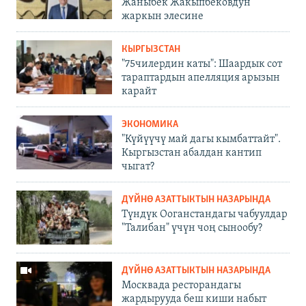
Жаныбек Жакыпбековдун
жаркын элесине
КЫРГЫЗСТАН
"75чилердин каты": Шаардык сот
тараптардын апелляция арызын
карайт
ЭКОНОМИКА
"Күйүүчү май дагы кымбаттайт".
Кыргызстан абалдан кантип
чыгат?
ДҮЙНӨ АЗАТТЫКТЫН НАЗАРЫНДА
Түндүк Ооганстандагы чабуулдар
"Талибан" үчүн чоң сынообу?
ДҮЙНӨ АЗАТТЫКТЫН НАЗАРЫНДА
Москвада ресторандагы
жардырууда беш киши набыт