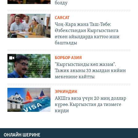
болду
САЯСАТ
Чоң-Кара жана Таш-Төбө:
Өзбекстандан Кыргызстанга
өткөн айылдарда каттоо иши
башталды
БОРБОР АЗИЯ
"Кыргызстанды көп жазам".
Тажик акыны 33 жылдан кийин
мекенине кайтты
ЭРКИНДИК
АКШга виза үчүн 20 миң доллар
күрөө. Кыргызстан да тизмеге
кирди
ОНЛАЙН ШЕРИНЕ