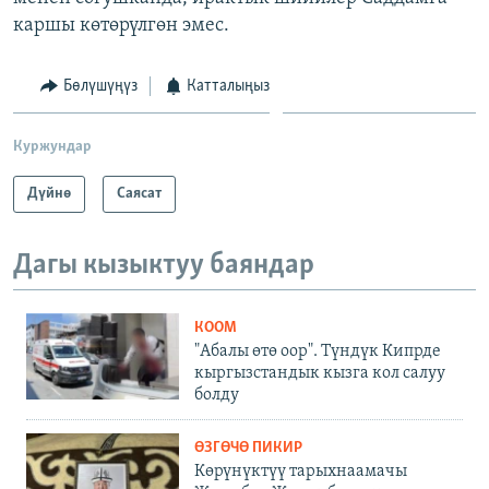
каршы көтөрүлгөн эмес.
Бөлүшүңүз
Катталыңыз
Куржундар
Дүйнө
Саясат
Дагы кызыктуу баяндар
КООМ
"Абалы өтө оор". Түндүк Кипрде
кыргызстандык кызга кол салуу
болду
ӨЗГӨЧӨ ПИКИР
Көрүнүктүү тарыхнаамачы