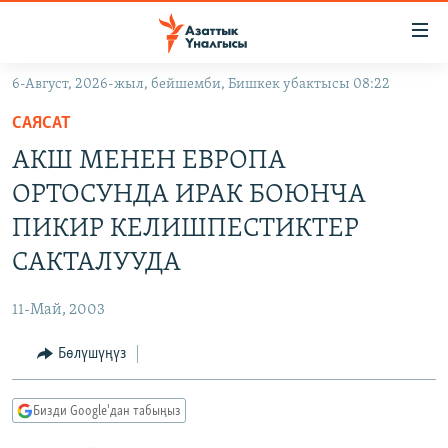
Линктер
Мазмунга
өтүңүз
6-Август, 2026-жыл, бейшемби, Бишкек убактысы 08:22
Навигацияга
ЖАҢЫЛЫКТАР
өтүңүз
САЯСАТ
КЫРГЫЗСТАН
Издөөгө
АКШ МЕНЕН ЕВРОПА
салыңыз
ДҮЙНӨ
КЫРГЫЗСТАН
ОРТОСУНДА ИРАК БОЮНЧА
УКРАИНА
САЯСАТ
ДҮЙНӨ
ПИКИР КЕЛИШПЕСТИКТЕР
АТАЙЫН ИЛИКТӨӨ
ЭКОНОМИКА
БОРБОР АЗИЯ
САКТАЛУУДА
ТВ ПРОГРАММАЛАР
МАДАНИЯТ
11-Май, 2003
ПОДКАСТ
БҮГҮН АЗАТТЫКТА
Бөлүшүңүз
ӨЗГӨЧӨ ПИКИР
ЭКСПЕРТТЕР ТАЛДАЙТ
БИЗ ЖАНА ДҮЙНӨ
Русский
Бизди Google'дан табыңыз
ДАНИСТЕ