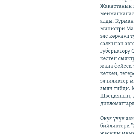
Жакартанын 
мейманканасы
алды. Курман
министри Ма
эле көрүнүп 
салынган ав
губернатору 
келген сыякт
жана фойеси 
кеткен, теге
элчиликтер 
зыян тийди.
Швециянын, 
дипломаттард
Окуя үчүн аз
бийликтери "
жасашы мүмкү