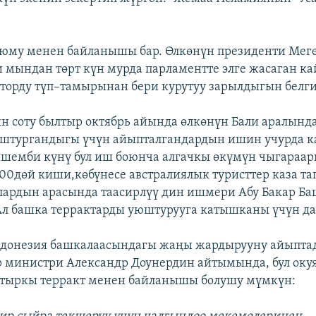
уюму менен байланышы бар. Өлкөнүн президенти Мег
 мындан төрт күн мурда парламентте элге жасаган к
пторду түп–тамырынан бери курутуу зарылдыгын белги
 соту былтыр октябрь айында өлкөнүн Бали аралынд
юштургандыгы үчүн айыпталгандардын ишин учурда к
шемби күнү бул иш боюнча алгачкы өкүмүн чыгараар
200дөй киши,көбүнесе австралиялык туристтер каза тап
ардын арасында таасирлүү дин ишмери Абу Бакар Ба
 Ал башка террактарды уюштурууга катышканы үчүн да
ндонезия башкалаасындагы жаңы жардырууну айыпта
 министри Александр Доунердин айтымында, бул ок
лтыркы терракт менен байланышы болушу мүмкүн: