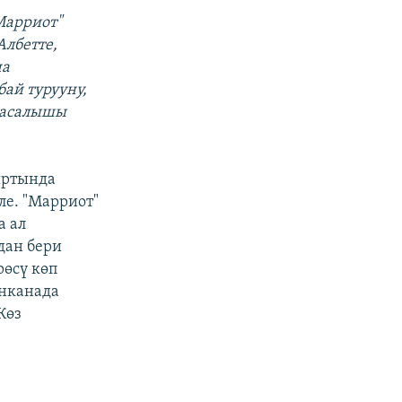
Марриот"
лбетте,
ча
ай турууну,
 жасалышы
ыртында
е. "Марриот"
а ал
дан бери
рөсү көп
нканада
Көз