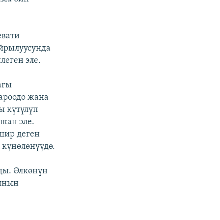
евати
айрылуусунда
леген эле.
агы
ароодо жана
ы күтүлүп
кан эле.
шир деген
 күнөлөнүүдө.
ды. Өлкөнүн
уянын