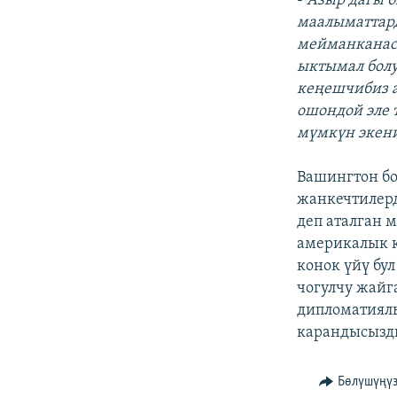
-
Азыр дагы 
маалыматтард
мейманканасы
ыктымал болу
кеңешчибиз а
ошондой эле 
мүмкүн экени
Вашингтон бо
жанкечтилерд
деп аталган 
америкалык к
конок үйү бу
чогулчу жай
дипломатиялы
карандысызды
Бөлүшүңү