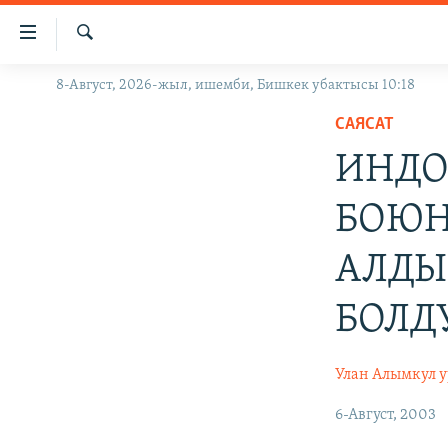
Линктер
Мазмунга
өтүңүз
Издөө
8-Август, 2026-жыл, ишемби, Бишкек убактысы 10:18
ЖАҢЫЛЫКТАР
Навигацияга
өтүңүз
САЯСАТ
КЫРГЫЗСТАН
Издөөгө
ИНДО
ДҮЙНӨ
КЫРГЫЗСТАН
салыңыз
УКРАИНА
САЯСАТ
ДҮЙНӨ
БОЮН
АТАЙЫН ИЛИКТӨӨ
ЭКОНОМИКА
БОРБОР АЗИЯ
АЛДЫ
ТВ ПРОГРАММАЛАР
МАДАНИЯТ
ПОДКАСТ
БҮГҮН АЗАТТЫКТА
БОЛД
ӨЗГӨЧӨ ПИКИР
ЭКСПЕРТТЕР ТАЛДАЙТ
Улан Алымкул 
БИЗ ЖАНА ДҮЙНӨ
ДАНИСТЕ
6-Август, 2003