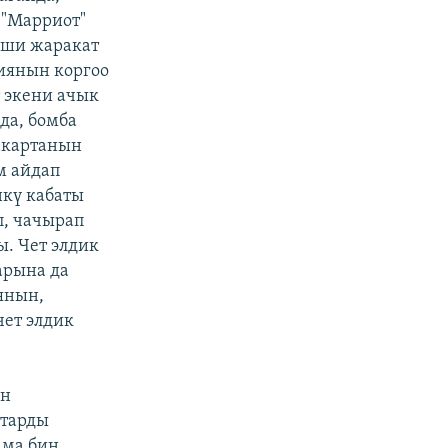
"Марриот"
иши жаракат
зиянын коргоо
 экени ачык
да, бомба
акартанын
м айдап
нкү кабаты
п, чачырап
ы. Чет элдик
арына да
янын,
ет элдик
ын
ктарды
ама бин