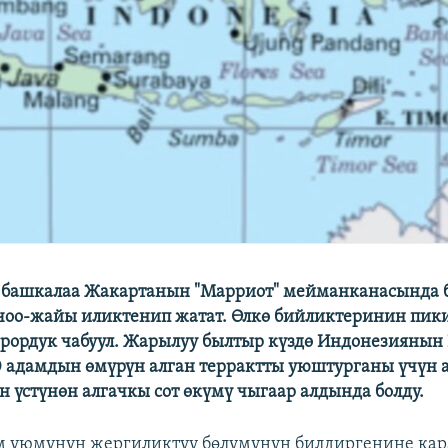
 башкалаа Жакартанын "Марриот" мейманканасында 
оо-жайы иликтенип жатат. Өлкө бийликтеринин пикир
ррордук чабуул. Жарылуу былтыр күздө Индонезиянын
 адамдын өмүрүн алган террактты уюштурганы үчүн
 үстүнөн алгачкы сот өкүмү чыгаар алдында болду.
 уюмунун жергиликтүү бөлүмүнүн билдиргенине кар