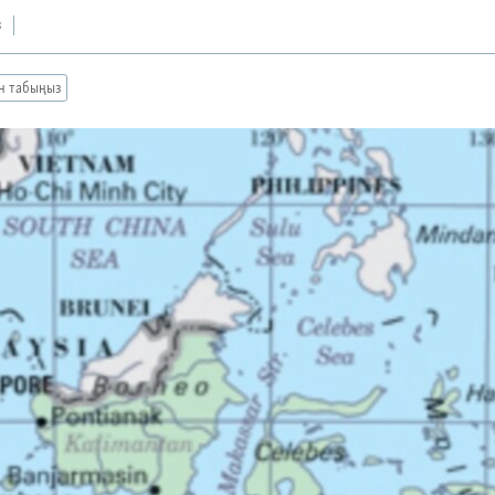
з
ан табыңыз