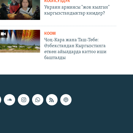
КООПСУЗДУК
Украин армиясы "жок кылган"
кыргызстандыктар кимдер?
КООМ
Чоң-Кара жана Таш-Төбө:
Өзбекстандан Кыргызстанга
өткөн айылдарда каттоо иши
башталды