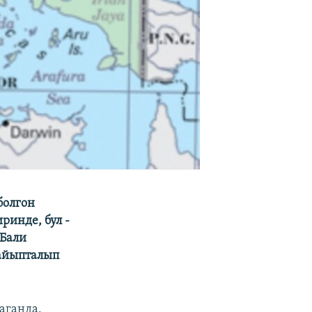
болгон
инде, бул -
 Бали
 айыпталып
аганда,