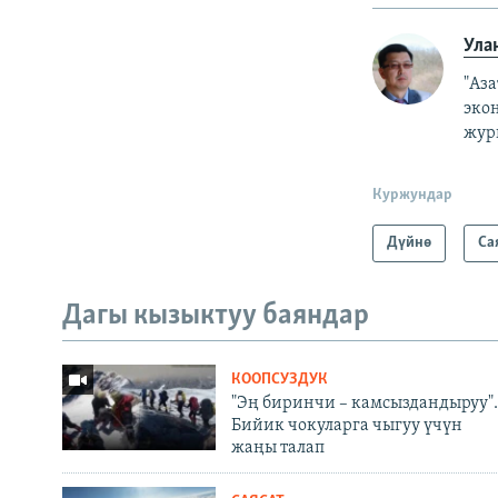
Ула
"Аз
эко
жур
Куржундар
Дүйнө
Са
Дагы кызыктуу баяндар
КООПСУЗДУК
"Эң биринчи – камсыздандыруу".
Бийик чокуларга чыгуу үчүн
жаңы талап