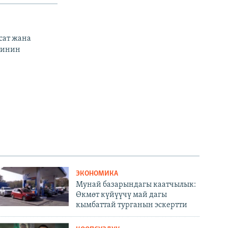
сат жана
тинин
ЭКОНОМИКА
Мунай базарындагы каатчылык:
Өкмөт күйүүчү май дагы
кымбаттай турганын эскертти