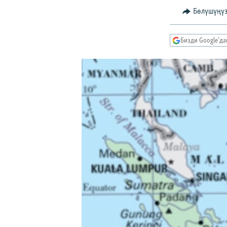
ЭЖЕ-СИҢДИЛЕР
Бөлүшүңү
АЗАТТЫК+
ЫҢГАЙСЫЗ СУРООЛОР
Бизди Google'д