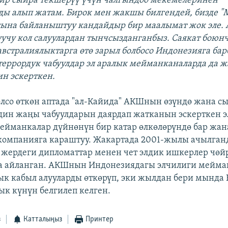
бир сыйра текшерүү үчүн чалгындоо мекемелеринен
ы алып жатам. Бирок мен жакшы билгендей, бизде "
на байланыштуу кандайдыр бир маалымат жок эле. А
учу кол салуулардан тынчсызданганбыз. Саякат боюн
встралиялыктарга өтө зарыл болбосо Индонезияга барб
террордук чабуулдар эл аралык мейманканаларда да
н эскерткен.
лсо өткөн аптада "ал-Кайида" АКШнын өзүндө жана с
ин жаңы чабуулдарын даярдап жатканын эскерткен эл
мейманкалар дүйнөнүн бир катар өлкөлөрүндө бар жан
омпанияга караштуу. Жакартада 2001-жылы ачылган
л жердеги дипломаттар менен чет элдик ишкерлер чөй
га айланган. АКШнын Индонезиядагы элчилиги мейма
к кабыл алууларды өткөрүп, эки жылдан бери мында 
к күнүн белгилеп келген.
з
Катталыңыз
Принтер