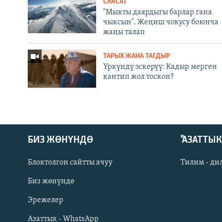
САЯСАТ
"Мыкты даярдыгы барлар гана
чыксын". Жеңиш чокусу боюнча
жаңы талап
ТАРЫХ ЖАНА ТАГДЫР
Үркүндү эскерүү: Кадыр мерген
кантип жол тоскон?
БИЗ ЖӨНҮНДӨ
"АЗАТТЫ
Блоктолгон сайтты ачуу
Тилим - ди
Биз жөнүндө
Русский
Эрежелер
Азаттык - WhatsApp