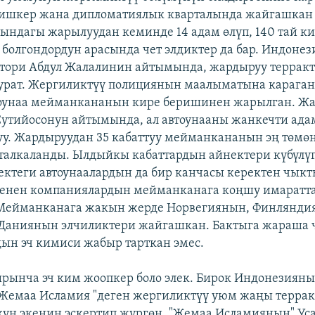
ишкер жана дипломатиялык кварталында жайгашкан 
ндагы жарылуудан кеминде 14 адам өлүп, 140 тай к
 болгондордун арасында чет элдиктер да бар. Индоне
тори Абдул Жалалинин айтымында, жардыруу терракт
турат. Жергиликтүү полициянын маалыматына караган
тоунаа мейманкананын кире беришинен жарылган. Ж
Сутийосонун айтымында, ал автоунааны жанкечти ада
уу. Жардыруудан 35 кабаттуу мейманкананын эң төмө
талкаланды. Ылдыйкы кабаттардын айнектери күбүлү
ректеги автоунаалардын да бир канчасы керектен чыкт
менен компаниялардын мейманканага коңшу имаратт
 Мейманканага жакын жерде Норвегиянын, Финлянди
Даниянын элчиликтери жайгашкан. Бактыга жараша ч
ын эч кимиси жабыр тарткан эмес.
ырынча эч ким жоопкер боло элек. Бирок Индонезиян
Жемаа Исламия "деген жергиликтүү уюм жаңы терра
н экенин эскертип жүргөн. "Жемаа Исламиянын" Ус