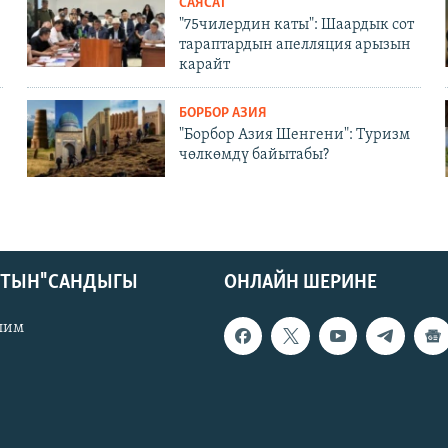
САЯСАТ
"75чилердин каты": Шаардык сот
тараптардын апелляция арызын
карайт
БОРБОР АЗИЯ
"Борбор Азия Шенгени": Туризм
чөлкөмдү байытабы?
КТЫН" САНДЫГЫ
ОНЛАЙН ШЕРИНЕ
лим