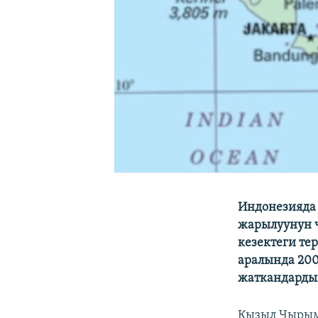
Индонезияда
жарылуунун ч
кезектеги те
аралында 200
жаткандардын
Кызыл Чырым