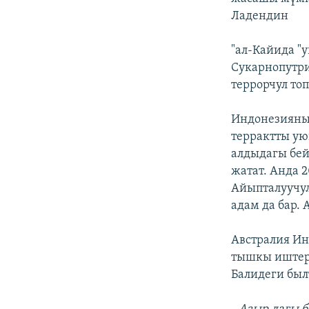
Ладендин
"ал-Кайида "
Сукарнопутри
террорчул то
Индонезиянын
террактты у
алдыдагы бей
жатат. Анда 
Айыпталуучул
адам да бар.
Австралия И
тышкы иштер
Балидеги бы