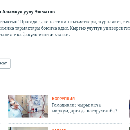
н Алымкул уулу Эшматов
аттыктын" Прагадагы кеңсесинин кызматкери, журналист, сая
номика тармактары боюнча адис. Кыргыз улуттук университе
налистика факультетин аяктаган.
ясат
КОРРУПЦИЯ
Гемодиализ чыры: акча
маркумдарга да которулганбы?