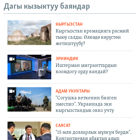
Дагы кызыктуу баяндар
КЫРГЫЗСТАН
Кыргызстан кремацияга расмий
тыюу салды. Өлкөдө көрүстөн
жетиштүүбү?
ЭРКИНДИК
Иштерман мигранттардын
коомдогу орду кандай?
АДАМ УКУКТАРЫ
"Согушка кеткенин билген
эмеспиз". Украинада эки
кыргызстандык окко учту
САЯСАТ
"15 млн долларлык мүлкүн берди".
Конгантиевди абактан алып