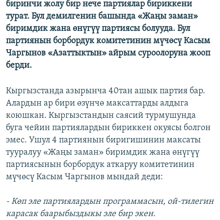
биринчи жолу бир нече партиялар бириккени
ОНЛАЙН ШЕРИНЕ
ЭЖЕ-СИҢДИЛЕР
турат. Бул демилгенин башында «Жаңы заман»
АЗАТТЫК+
биримдик жана өнүгүү партиясы болууда. Бул
партиянын борбордук комитетинин мүчөсү Касым
ЫҢГАЙСЫЗ СУРООЛОР
Чаргынов «Азаттыктын» айрым суроолоруна жооп
берди.
ЭЕ/АРнун бардык сайттары
Кыргызстанда азырынча 40тан ашык партия бар.
Алардын ар бири өзүнчө максаттарды алдыга
коюшкан. Кыргызстандын саясий турмушунда
буга чейин партиялардын бириккен окуясы болгон
эмес. Ушул 4 партиянын биригишинин максаты
тууралуу «Жаңы заман» биримдик жана өнүгүү
партиясынын борбордук аткаруу комитетинин
мүчөсү Касым Чаргынов мындай деди:
- Көп эле партиялардын программасын, ой-тилегин
карасак баарыбыздыкы эле бир экен.