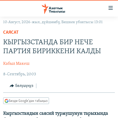
Линктер
Мазмунга
өтүңүз
10-Август, 2026-жыл, дүйшөмбү, Бишкек убактысы 13:01
Навигацияга
ЖАҢЫЛЫКТАР
өтүңүз
САЯСАТ
КЫРГЫЗСТАН
Издөөгө
КЫРГЫЗСТАНДА БИР НЕЧЕ
салыңыз
ДҮЙНӨ
КЫРГЫЗСТАН
ПАРТИЯ БИРИККЕНИ КАЛДЫ
УКРАИНА
САЯСАТ
ДҮЙНӨ
Кабыл Макеш
АТАЙЫН ИЛИКТӨӨ
ЭКОНОМИКА
БОРБОР АЗИЯ
8-Сентябрь, 2003
ТВ ПРОГРАММАЛАР
МАДАНИЯТ
ПОДКАСТ
БҮГҮН АЗАТТЫКТА
Бөлүшүңүз
ӨЗГӨЧӨ ПИКИР
ЭКСПЕРТТЕР ТАЛДАЙТ
Бизди Google'дан табыңыз
БИЗ ЖАНА ДҮЙНӨ
Русский
Кыргызстандын саясий турмушунун тарыхында
ДАНИСТЕ