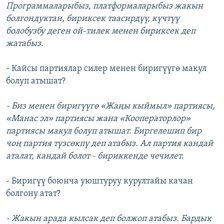
Программаларыбыз, платформаларыбыз жакын
болгондуктан, бириксек таасирдүү, күчтүү
болобузбу деген ой-тилек менен бириксек деп
жатабыз.
- Кайсы партиялар силер менен биригүүгө макул
болуп атышат?
- Биз менен биригүүгө «Жаңы кыймыл» партиясы,
«Манас эл» партиясы жана «Кооператорлор»
партиясы макул болуп атышат. Биргелешип бир
чоң партия түзсөкпү деп атабыз. Ал партия кандай
аталат, кандай болот - бириккенде чечилет.
- Биригүү боюнча уюштуруу курултайы качан
болгону атат?
- Жакын арада кылсак деп болжоп атабыз. Бардык