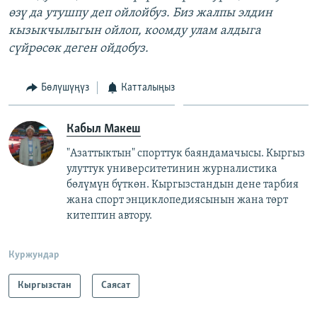
өзү да утушпу деп ойлойбуз. Биз жалпы элдин
кызыкчылыгын ойлоп, коомду улам алдыга
сүйрөсөк деген ойдобуз.
Бөлүшүңүз
Катталыңыз
Кабыл Макеш
"Азаттыктын" спорттук баяндамачысы. Кыргыз
улуттук университетинин журналистика
бөлүмүн бүткөн. Кыргызстандын дене тарбия
жана спорт энциклопедиясынын жана төрт
китептин автору.
Куржундар
Кыргызстан
Саясат