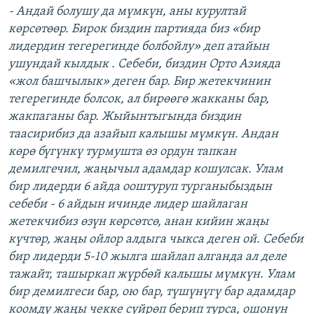
- Андай болушу да мүмкүн, аны курултай
көрсөтөөр. Бирок биздин партияда биз «бир
лидердин тегерегинде болбойлу» деп атайын
ушундай кылдык . Себеби, биздин Орто Азияда
«жол башчылык» деген бар. Бир жетекчинин
тегерегинде болсок, ал бирөөгө жакканы бар,
жакпаганы бар. Жыйынтыгында биздин
таасирибиз да азайып калышы мүмкүн. Андан
көрө бүгүнкү турмушта өз ордун тапкан
демилгечил, жаңычыл адамдар кошулсак. Улам
бир лидерди 6 айда ооштуруп турганыбыздын
себеби - 6 айдын ичинде лидер шайлаган
жетекчибиз өзүн көрсөтсө, анан кийин жаңы
күчтөр, жаңы ойлор алдыга чыкса деген ой. Себеби
бир лидерди 5-10 жылга шайлап алганда ал деле
тажайт, ташыркап жүрбөй калышы мүмкүн. Улам
бир демилгеси бар, ою бар, түшүнүгү бар адамдар
коомду жаңы чекке сүйрөп берип турса, ошонун