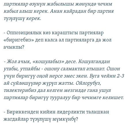
партиялар өзүнүн жабылышы жөнүндө чечим
кабыл алыш керек. Анан кайрадан бир партия
түзүлүшү керек.
- Оппозициялык көз караштагы партиялар
«биригебиз» деп калса ал партияларга да жол
ачыкпы?
- Жол ачык, «кошулабыз» десе. Кошулгандан
утабы, утпайбы - ошону салмактап атышат. Ошон
үчүн биригүү оңой нерсе эмес экен. Буга чейин 2-3
ай сүйлөшүүлөр жүрүп жатты. Ойлорубуз,
тилектерибиз дал келген мезгилде гана ушул
партиялар биригүү тууралуу бир чечимге келишет.
- Бириккенден кийин лидерликти талашкан
жагдайлар түзүлүшү мүмкүнбү?