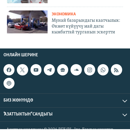
ЭКОНОМИКА
Мунай базарындагы каатчылык:
Өкмөт күйүүчү май дагы
кымбаттай турганын эскертти
ОНЛАЙН ШЕРИНЕ
БИЗ ЖӨНҮНДӨ
"АЗАТТЫКТЫН" САНДЫГЫ
Азаттык үналгысы © 2026 RFE/RL, Inc. Бардык укуктар