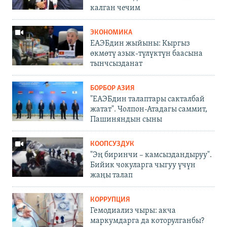
калган чечим
ЭКОНОМИКА
ЕАЭБдин жыйыны: Кыргыз
өкмөтү азык-түлүктүн баасына
тынчсызданат
БОРБОР АЗИЯ
"ЕАЭБдин талаптары сакталбай
жатат". Чолпон-Атадагы саммит,
Пашиняндын сыны
КООПСУЗДУК
"Эң биринчи – камсыздандыруу".
Бийик чокуларга чыгуу үчүн
жаңы талап
КОРРУПЦИЯ
Гемодиализ чыры: акча
маркумдарга да которулганбы?