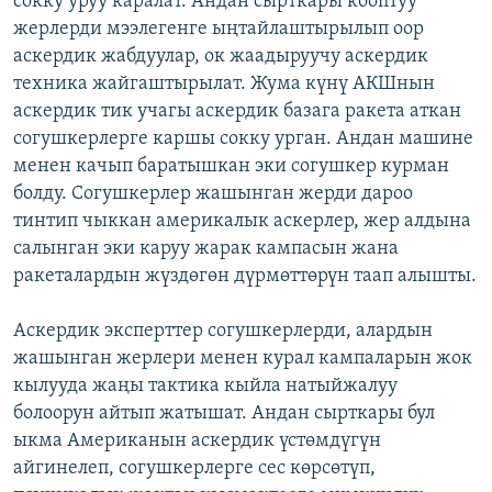
сокку уруу каралат. Андан сырткары кооптуу
жерлерди мээлегенге ыңтайлаштырылып оор
аскердик жабдуулар, ок жаадыруучу аскердик
техника жайгаштырылат. Жума күнү АКШнын
аскердик тик учагы аскердик базага ракета аткан
согушкерлерге каршы сокку урган. Андан машине
менен качып баратышкан эки согушкер курман
болду. Согушкерлер жашынган жерди дароо
тинтип чыккан америкалык аскерлер, жер алдына
салынган эки каруу жарак кампасын жана
ракеталардын жүздөгөн дүрмөттөрүн таап алышты.
Аскердик эксперттер согушкерлерди, алардын
жашынган жерлери менен курал кампаларын жок
кылууда жаңы тактика кыйла натыйжалуу
болоорун айтып жатышат. Андан сырткары бул
ыкма Американын аскердик үстөмдүгүн
айгинелеп, согушкерлерге сес көрсөтүп,