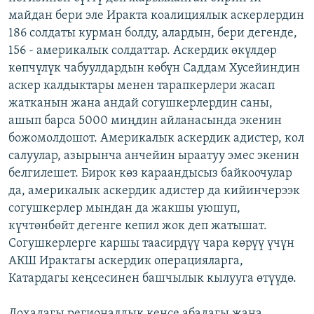
майдан бери эле Иракта коалициялык аскерлердин
186 солдаты курман болду, алардын, бери дегенде,
156 - америкалык солдаттар. Аскердик өкүлдөр
көпчүлүк чабуулдардын көбүн Саддам Хусейиндин
аскер калдыктары менен тарапкерлери жасап
жатканын жана андай согушкерлердин саны,
ашып барса 5000 миңдин айланасында экенин
божомолдошот. Америкалык аскердик адистер, кол
салуулар, азырынча анчейин ыраатуу эмес экенин
белгилешет. Бирок көз караандысыз байкоочулар
да, америкалык аскердик адистер да кийинчерээк
согушкерлер мындан да жакшы уюшуп,
күчтөнбөйт дегенге кепил жок деп жатышат.
Согушкерлерге каршы таасирдүү чара көрүү үчүн
АКШ Ирактагы аскердик операцияларга,
Катардагы кеңсесинен башчылык кылууга өтүүдө.
Дохадагы регионалдык кеңсе абадагы жана