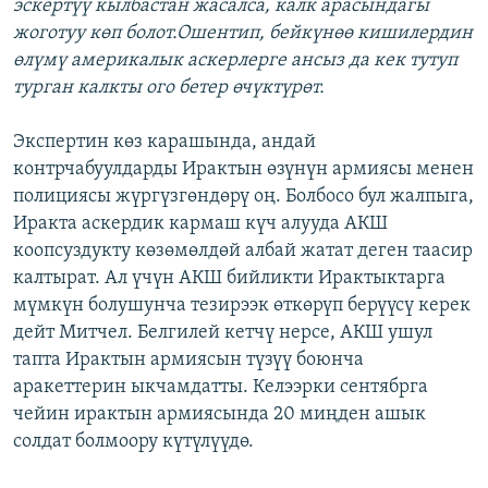
эскертүү кылбастан жасалса, калк арасындагы
жоготуу көп болот.Ошентип, бейкүнөө кишилердин
өлүмү америкалык аскерлерге ансыз да кек тутуп
турган калкты ого бетер өчүктүрөт.
Экспертин көз карашында, андай
контрчабуулдарды Ирактын өзүнүн армиясы менен
полициясы жүргүзгөндөрү оң. Болбосо бул жалпыга,
Иракта аскердик кармаш күч алууда АКШ
коопсуздукту көзөмөлдөй албай жатат деген таасир
калтырат. Ал үчүн АКШ бийликти Ирактыктарга
мүмкүн болушунча тезирээк өткөрүп берүүсү керек
дейт Митчел. Белгилей кетчү нерсе, АКШ ушул
тапта Ирактын армиясын түзүү боюнча
аракеттерин ыкчамдатты. Келээрки сентябрга
чейин ирактын армиясында 20 миңден ашык
солдат болмоору күтүлүүдө.