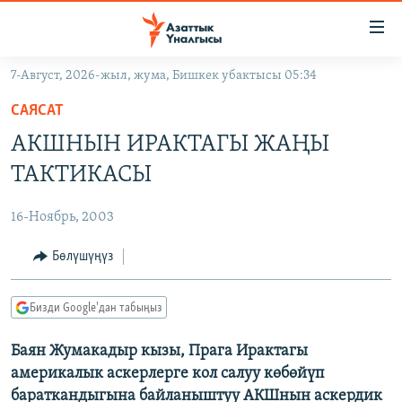
Линктер
Мазмунга
өтүңүз
7-Август, 2026-жыл, жума, Бишкек убактысы 05:34
Навигацияга
ЖАҢЫЛЫКТАР
өтүңүз
САЯСАТ
КЫРГЫЗСТАН
Издөөгө
АКШНЫН ИРАКТАГЫ ЖАҢЫ
салыңыз
ДҮЙНӨ
КЫРГЫЗСТАН
ТАКТИКАСЫ
УКРАИНА
САЯСАТ
ДҮЙНӨ
16-Ноябрь, 2003
АТАЙЫН ИЛИКТӨӨ
ЭКОНОМИКА
БОРБОР АЗИЯ
ТВ ПРОГРАММАЛАР
Бөлүшүңүз
МАДАНИЯТ
ПОДКАСТ
БҮГҮН АЗАТТЫКТА
Бизди Google'дан табыңыз
ӨЗГӨЧӨ ПИКИР
ЭКСПЕРТТЕР ТАЛДАЙТ
Баян Жумакадыр кызы, Прага Ирактагы
БИЗ ЖАНА ДҮЙНӨ
Русский
америкалык аскерлерге кол салуу көбөйүп
ДАНИСТЕ
бараткандыгына байланыштуу АКШнын аскердик