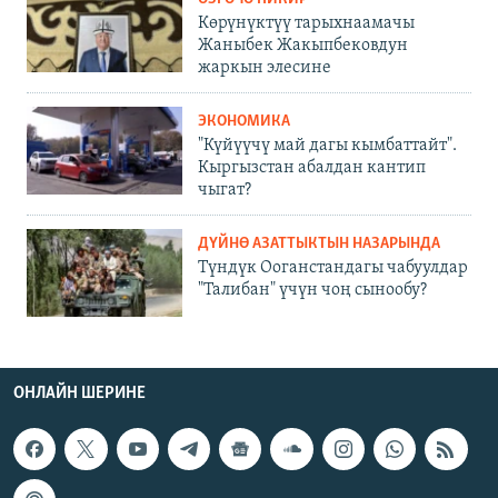
Көрүнүктүү тарыхнаамачы
Жаныбек Жакыпбековдун
жаркын элесине
ЭКОНОМИКА
"Күйүүчү май дагы кымбаттайт".
Кыргызстан абалдан кантип
чыгат?
ДҮЙНӨ АЗАТТЫКТЫН НАЗАРЫНДА
Түндүк Ооганстандагы чабуулдар
"Талибан" үчүн чоң сынообу?
ОНЛАЙН ШЕРИНЕ