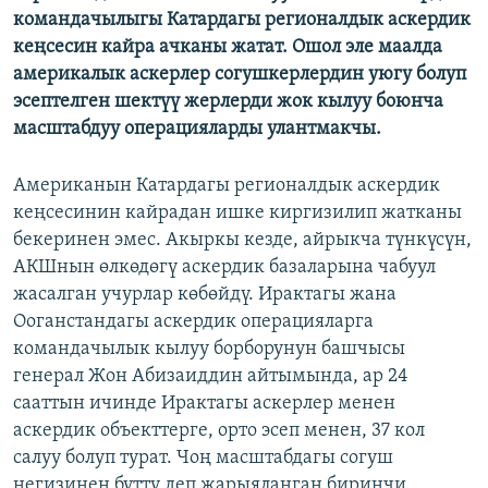
командачылыгы Катардагы регионалдык аскердик
ОНЛАЙН ШЕРИНЕ
ЭЖЕ-СИҢДИЛЕР
кеңсесин кайра ачканы жатат. Ошол эле маалда
АЗАТТЫК+
америкалык аскерлер согушкерлердин уюгу болуп
ЫҢГАЙСЫЗ СУРООЛОР
эсептелген шектүү жерлерди жок кылуу боюнча
масштабдуу операцияларды улантмакчы.
ЭЕ/АРнун бардык сайттары
Американын Катардагы регионалдык аскердик
кеңсесинин кайрадан ишке киргизилип жатканы
бекеринен эмес. Акыркы кезде, айрыкча түнкүсүн,
АКШнын өлкөдөгү аскердик базаларына чабуул
жасалган учурлар көбөйдү. Ирактагы жана
Ооганстандагы аскердик операцияларга
командачылык кылуу борборунун башчысы
генерал Жон Абизаиддин айтымында, ар 24
сааттын ичинде Ирактагы аскерлер менен
аскердик объекттерге, орто эсеп менен, 37 кол
салуу болуп турат. Чоң масштабдагы согуш
негизинен бүттү деп жарыяланган биринчи