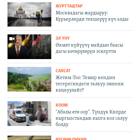
ЖУРТТАШТАР
Москвадагы жардыруу:
Курьерлерди текшерүү күч алды
ЭЛ ҮНҮ
Өкмөт күйүүчү майдын баасы
дагы көтөрүлөрүн эскертти
САЯСАТ
Жетим-Тоо: Темир кендин
тегерегиндеги талкуу эмнени
каңкуулайт?
КООМ
"Абалы өтө оор". Түндүк Кипрде
кыргызстандык кызга кол салуу
болду
ӨЗГӨЧӨ ПИКИР