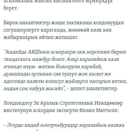
психикалык жактан кысмактоого мүмкүндүк
берет.
Бирок аналитиктер жаңы тактиканы колдонуудан
согушкерлерге караганда, жөнөкөй калк көп
жабыркаарын айтып жатышат.
"Андайда АКШнын аскерлери эки нерсенин бирин
тандаганга мажбур болот. Алар карапайым калк
ичинде өлүм- житим болооруна карабай,
думшанды артынан сая түшүп жок кылат же
адегенде калкты коопсуз жайларга чыгарып кетип,
андан соң чабуул жасайт",
- дешет аналитиктер.
Лондондогу Эл Аралык Стратегиялык Изилдөөлөр
институнун аскердик эксперти Филип Митчелл:
- Эгерде андай контрчабуулдар карапайым калкка