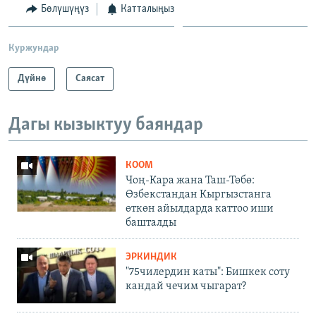
Бөлүшүңүз
Катталыңыз
Куржундар
Дүйнө
Саясат
Дагы кызыктуу баяндар
КООМ
Чоң-Кара жана Таш-Төбө:
Өзбекстандан Кыргызстанга
өткөн айылдарда каттоо иши
башталды
ЭРКИНДИК
"75чилердин каты": Бишкек соту
кандай чечим чыгарат?