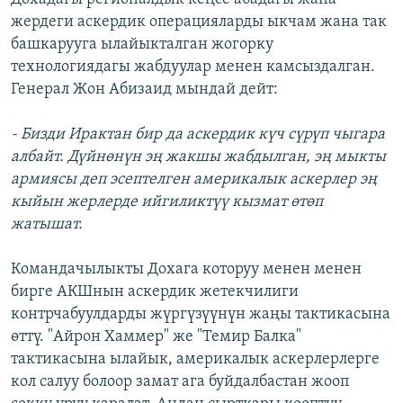
жердеги аскердик операцияларды ыкчам жана так
башкарууга ылайыкталган жогорку
технологиядагы жабдуулар менен камсыздалган.
Генерал Жон Абизаид мындай дейт:
- Бизди Ирактан бир да аскердик күч сүрүп чыгара
албайт. Дүйнөнүн эң жакшы жабдылган, эң мыкты
армиясы деп эсептелген америкалык аскерлер эң
кыйын жерлерде ийгиликтүү кызмат өтөп
жатышат.
Командачылыкты Дохага которуу менен менен
бирге АКШнын аскердик жетекчилиги
контрчабуулдарды жүргүзүүнүн жаңы тактикасына
өттү. "Айрон Хаммер" же "Темир Балка"
тактикасына ылайык, америкалык аскерлерлерге
кол салуу болоор замат ага буйдалбастан жооп