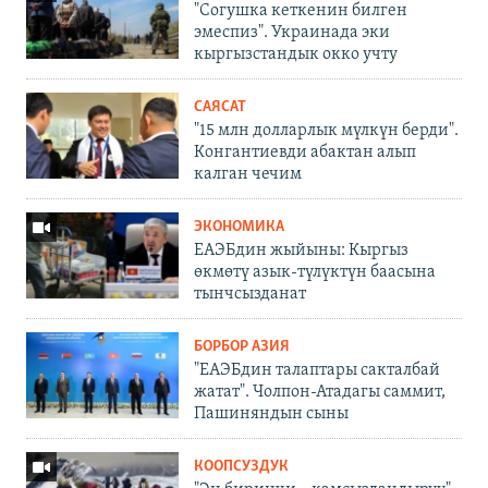
"Согушка кеткенин билген
эмеспиз". Украинада эки
кыргызстандык окко учту
САЯСАТ
"15 млн долларлык мүлкүн берди".
Конгантиевди абактан алып
калган чечим
ЭКОНОМИКА
ЕАЭБдин жыйыны: Кыргыз
өкмөтү азык-түлүктүн баасына
тынчсызданат
БОРБОР АЗИЯ
"ЕАЭБдин талаптары сакталбай
жатат". Чолпон-Атадагы саммит,
Пашиняндын сыны
КООПСУЗДУК