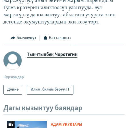
марсжүргүсү анын экинчи жарым шарындагы
Гусев кратерин иликтөөсүн улантууда. Бул
марсжүргү да кызыктуу табылгага учураса экен
дегенде окумуштуулардын эки көзү төрт.
Бөлүшүңүз
Катталыңыз
Тынчтыкбек Чоротегин
Куржундар
Дүйнө
Илим, билим берүү, IT
Дагы кызыктуу баяндар
АДАМ УКУКТАРЫ