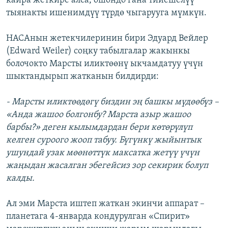
кайра жеткире алса, ошондо гана тийешелүү
тыянакты ишенимдүү түрдө чыгарууга мүмкүн.
НАСАнын жетекчилеринин бири Эдуард Вейлер
(Edward Weiler) соңку табылгалар жакынкы
болочокто Марсты иликтөөнү ыкчамдатуу үчүн
шыктандырып жатканын билдирди:
- Марсты иликтөөдөгү биздин эң башкы мүдөөбүз –
«Анда жашоо болгонбу? Марста азыр жашоо
барбы?» деген кылымдардан бери көтөрүлүп
келген суроого жооп табуу. Бүгүнкү жыйынтык
ушундай узак мөөнөттүк максатка жетүү үчүн
жаңыдан жасалган эбегейсиз зор секирик болуп
калды.
Ал эми Марста иштеп жаткан экинчи аппарат –
планетага 4-январда кондурулган «Спирит»