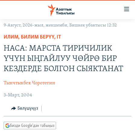
Линктер
Мазмунга
өтүңүз
9-Август, 2026-жыл, жекшемби, Бишкек убактысы 12:32
Навигацияга
ЖАҢЫЛЫКТАР
өтүңүз
ИЛИМ, БИЛИМ БЕРҮҮ, IT
КЫРГЫЗСТАН
Издөөгө
НАСА: МАРСТА ТИРИЧИЛИК
салыңыз
ДҮЙНӨ
КЫРГЫЗСТАН
ҮЧҮН ЫҢГАЙЛУУ ЧӨЙРӨ БИР
УКРАИНА
САЯСАТ
ДҮЙНӨ
КЕЗДЕРДЕ БОЛГОН СЫЯКТАНАТ
АТАЙЫН ИЛИКТӨӨ
ЭКОНОМИКА
БОРБОР АЗИЯ
Тынчтыкбек Чоротегин
ТВ ПРОГРАММАЛАР
МАДАНИЯТ
3-Март, 2004
ПОДКАСТ
БҮГҮН АЗАТТЫКТА
ӨЗГӨЧӨ ПИКИР
ЭКСПЕРТТЕР ТАЛДАЙТ
Бөлүшүңүз
БИЗ ЖАНА ДҮЙНӨ
Русский
Бизди Google'дан табыңыз
ДАНИСТЕ