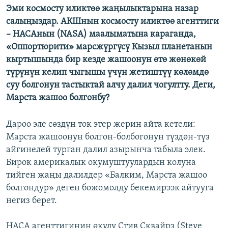
Эми космосту иликтөө жаңылыктарына назар
ОНЛАЙН ШЕРИНЕ
ЭЖЕ-СИҢДИЛЕР
салыңыздар. АКШнын космосту иликтөө агенттиги
АЗАТТЫК+
– НАСАнын (NASA) маалыматына караганда,
«Оппортюрити» марсжүргүсү Кызыл планетанын
ЫҢГАЙСЫЗ СУРООЛОР
кыртышында бир кезде жашоонун өтө жөнөкөй
түрүнүн келип чыгышы үчүн жетиштүү көлөмдө
ЭЕ/АРнун бардык сайттары
суу болгонун тастыктай алчу далил чогултту. Деги,
Марста жашоо болгонбу?
Дароо эле сөздүн ток этер жерин айта кетели:
Марста жашоонун болгон-болбогонун түздөн-түз
айгинелей турган далил азырынча табыла элек.
Бирок америкалык окумуштуулардын колуна
тийген жаңы далилдер «Балким, Марста жашоо
болгондур» деген божомолду бекемирээк айтууга
негиз берет.
НАСА агенттигинин өкүлү Стив Сквайрз (Steve