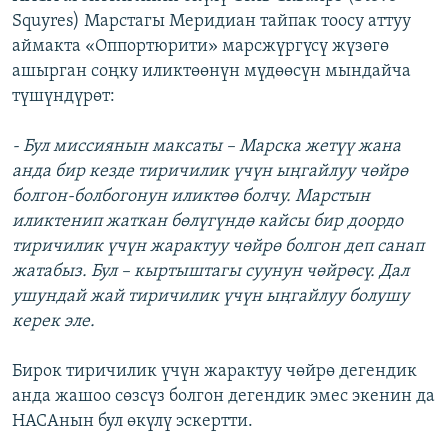
Squyres) Марстагы Меридиан тайпак тоосу аттуу
аймакта «Оппортюрити» марсжүргүсү жүзөгө
ашырган соңку иликтөөнүн мүдөөсүн мындайча
түшүндүрөт:
- Бул миссиянын максаты – Марска жетүү жана
анда бир кезде тиричилик үчүн ыңгайлуу чөйрө
болгон-болбогонун иликтөө болчу. Марстын
иликтенип жаткан бөлүгүндө кайсы бир доордо
тиричилик үчүн жарактуу чөйрө болгон деп санап
жатабыз. Бул – кыртыштагы суунун чөйрөсү. Дал
ушундай жай тиричилик үчүн ыңгайлуу болушу
керек эле.
Бирок тиричилик үчүн жарактуу чөйрө дегендик
анда жашоо сөзсүз болгон дегендик эмес экенин да
НАСАнын бул өкүлү эскертти.