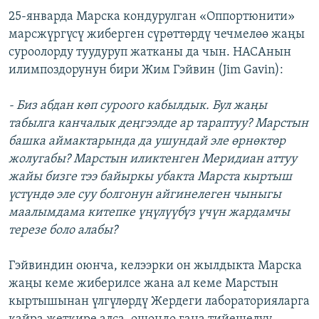
25-январда Марска кондурулган «Оппортюнити»
марсжүргүсү жиберген сүрөттөрдү чечмелөө жаңы
суроолорду туудуруп жатканы да чын. НАСАнын
илимпоздорунун бири Жим Гэйвин (Jim Gavin):
- Биз абдан көп суроого кабылдык. Бул жаңы
табылга канчалык деңгээлде ар тараптуу? Марстын
башка аймактарында да ушундай эле өрнөктөр
жолугабы? Марстын иликтенген Меридиан аттуу
жайы бизге тээ байыркы убакта Марста кыртыш
үстүндө эле суу болгонун айгинелеген чыныгы
маалымдама китепке үңүлүүбүз үчүн жардамчы
терезе боло алабы?
Гэйвиндин оюнча, келээрки он жылдыкта Марска
жаңы кеме жиберилсе жана ал кеме Марстын
кыртышынан үлгүлөрдү Жердеги лабораторияларга