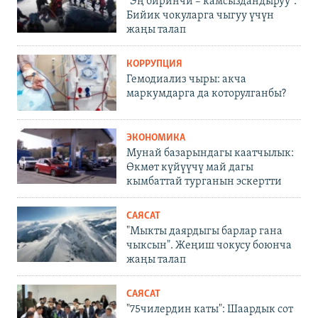
"Эң биринчи – камсыздандыруу".
Бийик чокуларга чыгуу үчүн
жаңы талап
КОРРУПЦИЯ
Гемодиализ чыры: акча
маркумдарга да которулганбы?
ЭКОНОМИКА
Мунай базарындагы каатчылык:
Өкмөт күйүүчү май дагы
кымбаттай турганын эскертти
САЯСАТ
"Мыкты даярдыгы барлар гана
чыксын". Жеңиш чокусу боюнча
жаңы талап
САЯСАТ
"75чилердин каты": Шаардык сот