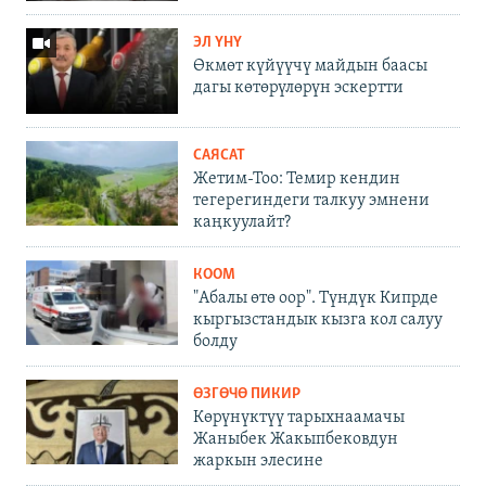
ЭЛ ҮНҮ
Өкмөт күйүүчү майдын баасы
дагы көтөрүлөрүн эскертти
САЯСАТ
Жетим-Тоо: Темир кендин
тегерегиндеги талкуу эмнени
каңкуулайт?
КООМ
"Абалы өтө оор". Түндүк Кипрде
кыргызстандык кызга кол салуу
болду
ӨЗГӨЧӨ ПИКИР
Көрүнүктүү тарыхнаамачы
Жаныбек Жакыпбековдун
жаркын элесине