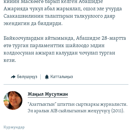
кийин Маскөөгө барып келген Абашидзе
Ажарияда чукул абал жарыялап, ошол эле учурда
Саакашвилинин талаптарын талкуулоого даяр
экендигин да билдирди.
Байкоочулардын айтымында, Абашидзе 28-мартта
өтө турган парламенттик шайлоодо элдин
колдоосунан ажырап калуудан чочулап турган
кези.
Бөлүшүңүз
Катталыңыз
Жаңыл Жусупжан
"Азаттыктын" штаттан сырткаркы журналисти.
Эл аралык AIB сыйлыгынын жеңүүчүсү (2011).
Куржундар