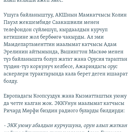
алып келиши ажеп эмес.
Ушуга байланыштуу, АКШнын Мамкатчысы Колин
Пауэл жекшембиде Саакашвили менен
телефондон сүйлөшүп, кырдаалдын курчуп
кетишине жол бербөөгө чакырды. Ал эми
Мамдепартаменттин маалымат катчысы Адам
Эрелинин айтымында, Вашингтон Маскөө менен
түз байланышта болуп жатат жана Орусия тараптан
түздөн-түз коркунуч келбесе, Ажариядагы орус
аскерлери турактарында кала берет деген ишаарат
болду.
Европадагы Коопсуздук жана Кызматташтык уюму
да четте калган жок. ЭККУнун маалымат катчысы
Ричард Мөрфи биздин радиого буларды билдирди:
- ЭКК уюму абалдын курчушуна, орун алып жаткан