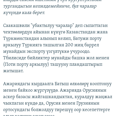
тургандыгын кепилдемейинче, бул чаралар
күчүндө кала берет.
Саакашвили "убактылуу чаралар" деп сыпаттаган
чектөөлөрдүн айынан күнүгө Казакстандан жана
Түркмөнстандан алынып келип, Батуми порту
аркылуу Түркияга ташылган 200 миң баррел
мунайдын экспорту үзгүлтүккө учуроодо.
Тбилисиде бийликтер мунайды башка жол менен
(Поти порту аркылуу) ташууну пландаштырып
жатышат.
Ажариядагы кырдаалга Батыш өлкөлөрү кооптонуу
менен байкоо жүргүзүүдө. Ажарияда Орусиянын
аскер базасы жайгашкандыктан, куралдуу жаңжал
чыкпаган күндө да, Орусия менен Грузиянын
ортосундагы болжолдуу тирешүү оор кесепеттерге