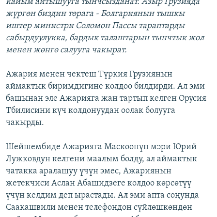
кайым айтышууга тынчсызданат. Азыр Грузияда
жүргөн биздин төрага - Болгариянын тышкы
иштер министри Соломон Пассы тараптарды
сабырдуулукка, бардык талаштарын тынчтык жол
менен жөнгө салууга чакырат.
Ажария менен чектеш Түркия Грузиянын
аймактык биримдигине колдоо билдирди. Ал эми
башынан эле Ажарияга жан тартып келген Орусия
Тбилисини күч колдонуудан оолак болууга
чакырды.
Шейшембиде Ажарияга Маскөөнүн мэри Юрий
Лужковдун келгени маалым болду, ал аймактык
чатакка аралашуу үчүн эмес, Ажариянын
жетекчиси Аслан Абашидзеге колдоо көрсөтүү
үчүн келдим деп ырастады. Ал эми апта соңунда
Саакашвили менен телефондон сүйлөшкөндөн