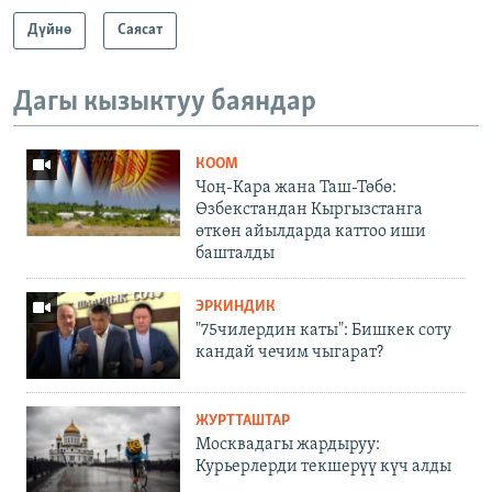
Дүйнө
Саясат
Дагы кызыктуу баяндар
КООМ
Чоң-Кара жана Таш-Төбө:
Өзбекстандан Кыргызстанга
өткөн айылдарда каттоо иши
башталды
ЭРКИНДИК
"75чилердин каты": Бишкек соту
кандай чечим чыгарат?
ЖУРТТАШТАР
Москвадагы жардыруу:
Курьерлерди текшерүү күч алды