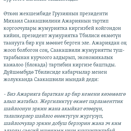
Өткөн жекшембиде Грузиянын президенти
Михаил Саакашвилини Ажариянын тартип
коргоочулары жумуриятка киргизбей койгондон
кийин, президент жумуриятка Тбилиси өкмөтүн
таанууга бир күн мөөнөт берген эле. Ажариядан оң
жооп болбогон соң, Саакашвили жумуриятты туш-
тарабынан курчоого алдырып, экономикалык
камалоо (блокада) тартибин киргизе баштады.
Дүйшөмбүдө Тбилисиде кабарчылар менен
жолукканда Саакашвили мындай деди:
- Биз Ажарияга бараткан ар бир кемени көзөмөлгө
алып жатабыз. Жергиликтүү өкмөт парламенттик
шайлоонун эркин жана акыйкат өтөөрүн,
талапкерлер шайлоо өнөктүгүн жүргүзүп,
шайлоочулар эркин добуш берээрин жана эч ким
аларды саясий ишеними үчүн куугунтуктабай