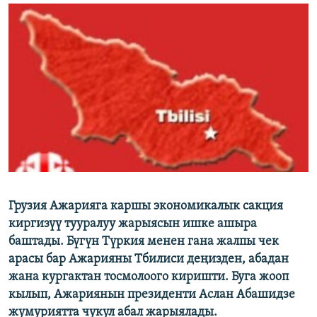
ОНЛАЙН ШЕРИНЕ
ЭЖЕ-СИҢДИЛЕР
АЗАТТЫК+
ЫҢГАЙСЫЗ СУРООЛОР
ЭЕ/АРнун бардык сайттары
Грузия Aжарияга каршы экономикалык сакция
киргизүү тууралуу жарыясын ишке ашыра
баштады. Бүгүн Түркия менен гана жалпы чек
арасы бар Ажарияны Тбилиси деңизден, абадан
жана кургактан тосмолоого киришти. Буга жооп
кылып, Ажариянын президенти Аслан Абашидзе
жумуриятта чукул абал жарыялады.