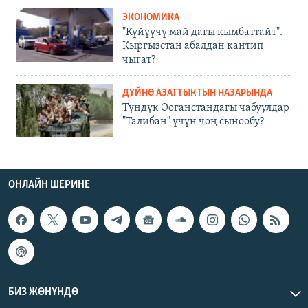
ЭКОНОМИКА
"Күйүүчү май дагы кымбаттайт".
Кыргызстан абалдан кантип
чыгат?
ДҮЙНӨ АЗАТТЫКТЫН НАЗАРЫНДА
Түндүк Ооганстандагы чабуулдар
"Талибан" үчүн чоң сынообу?
ОНЛАЙН ШЕРИНЕ
БИЗ ЖӨНҮНДӨ