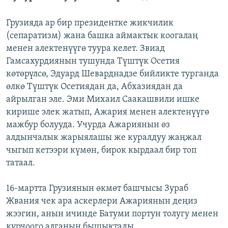
Грузияда ар бир президентке жикчилик
(сепаратизм) жана башка аймактык коогалаң
менен алектенүүгө туура келет. Звиад
Гамсахурдиянын тушунда Түштүк Осетия
көтөрүлсө, Эдуард Шеварднадзе бийликте турганда
өлкө Түштүк Осетиядан да, Абхазиядан да
айрылган эле. Эми Михаил Саакашвили ишке
кирише элек жатып, Ажария менен алектенүүгө
мажбур болууда. Учурда Ажариянын өз
алдынчалык жарыялашы же куралдуу жаңжал
чыгып кетээри күмөн, бирок кырдаал бир топ
татаал.
16-мартта Грузиянын өкмөт башчысы Зураб
Жвания чек ара аскерлери Ажариянын деңиз
жээгин, анын ичинде Батуми портун толугу менен
курчоого алганын бышыктады.