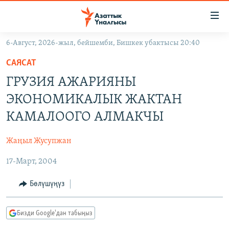
Линктер
Мазмунга
өтүңүз
6-Август, 2026-жыл, бейшемби, Бишкек убактысы 20:40
Навигацияга
ЖАҢЫЛЫКТАР
өтүңүз
САЯСАТ
КЫРГЫЗСТАН
Издөөгө
ГРУЗИЯ АЖАРИЯНЫ
салыңыз
ДҮЙНӨ
КЫРГЫЗСТАН
ЭКОНОМИКАЛЫК ЖАКТАН
УКРАИНА
САЯСАТ
ДҮЙНӨ
КАМАЛООГО АЛМАКЧЫ
АТАЙЫН ИЛИКТӨӨ
ЭКОНОМИКА
БОРБОР АЗИЯ
Жаңыл Жусупжан
ТВ ПРОГРАММАЛАР
МАДАНИЯТ
17-Март, 2004
ПОДКАСТ
БҮГҮН АЗАТТЫКТА
ӨЗГӨЧӨ ПИКИР
ЭКСПЕРТТЕР ТАЛДАЙТ
Бөлүшүңүз
БИЗ ЖАНА ДҮЙНӨ
Русский
Бизди Google'дан табыңыз
ДАНИСТЕ