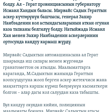
болду. Ал – Герат провинциясынын губернатору
ОНЛАЙН ШЕРИНЕ
ЭЖЕ-СИҢДИЛЕР
Исмаил Хандын баласы. Мирвайс Садык Гераттын
АЗАТТЫК+
аскер күчтөрүнүн башчысы, генерал Захир
ЫҢГАЙСЫЗ СУРООЛОР
Наибзаденин кол астындагыларынын аткан огунан
каза тапканы белгилүү болду. Натыйжада Исмаил
Хан менен Захир Наибзаденин аскерлеринин
ЭЕ/АРнун бардык сайттары
ортосунда кандуу кармаш жүрдү.
Мирвайс Садыктын автомашинасына ал Герат
шаарында иш сапары менен жүргөндө
гранатометтон ок атылды. Маалыматтарга
караганда, М.Садыктын жанында Гераттын
коопсуздугуна жооп берген аскер жетекчиси жана
маңзаттарга каршы күрөш бөлүмүнүн кызматкери
болгон – алар дагы кол салуудан каза табышты.
Бул кандуу окуядан кийин, полициянын
маалыматы боюнча, Мирвайс Садыктын атасы