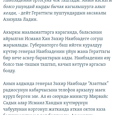
Наибзаденин ортосуна чок таштады. Анын каскагы
болсо ушундай кырды бычак кагылышууга алып
келди, -
дейт Гераттагы пуштундардын аксакалы
Азизулла Ладин.
Акыркы маалыматтарга караганда, баласынан
айрылган Исмаил Хан Захир Наибзадеге согуш
жарыялады. Губернаторго баш ийген куралдуу
күчтөр генерал Наибзаденин үйүн жана Гераттагы
бир нече аскер барактарын алды. Наибзаденин өзү
болсо там-ташын таштап, качып кетүүгө аргасыз
болду.
Анын алдында генерал Захир Наибзаде “Азаттык”
радиосунун кабарчысына телефон аркылуу маек
куруп берген эле. Ал өз сөзүндө министр Мирвайс
Садык алар Исмаил Хандын күчтөрүнүн
чабуулунан коргонуп жатканда аткан октон каза