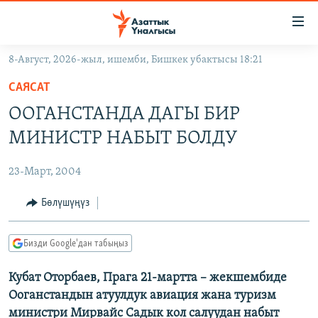
Линктер
Мазмунга
өтүңүз
8-Август, 2026-жыл, ишемби, Бишкек убактысы 18:21
Навигацияга
ЖАҢЫЛЫКТАР
өтүңүз
САЯСАТ
КЫРГЫЗСТАН
Издөөгө
ООГАНСТАНДА ДАГЫ БИР
салыңыз
ДҮЙНӨ
КЫРГЫЗСТАН
МИНИСТР НАБЫТ БОЛДУ
УКРАИНА
САЯСАТ
ДҮЙНӨ
23-Март, 2004
АТАЙЫН ИЛИКТӨӨ
ЭКОНОМИКА
БОРБОР АЗИЯ
ТВ ПРОГРАММАЛАР
Бөлүшүңүз
МАДАНИЯТ
ПОДКАСТ
БҮГҮН АЗАТТЫКТА
Бизди Google'дан табыңыз
ӨЗГӨЧӨ ПИКИР
ЭКСПЕРТТЕР ТАЛДАЙТ
Кубат Оторбаев, Прага 21-мартта – жекшембиде
БИЗ ЖАНА ДҮЙНӨ
Русский
Ооганстандын атуулдук авиация жана туризм
ДАНИСТЕ
министри Мирвайс Садык кол салуудан набыт