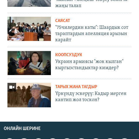
жаңы талап
САЯСАТ
"75чилердин каты": Шаардык сот
тараптардын апелляция арызын
карайт
КООПСУЗДУК
Украин армиясы "жок кылган"
кыргызстандыктар кимдер?
ТАРЫХ ЖАНА ТАГДЫР
Үркүндү эскерүү: Кадыр мерген
кантип жол тоскон?
ОНЛАЙН ШЕРИНЕ