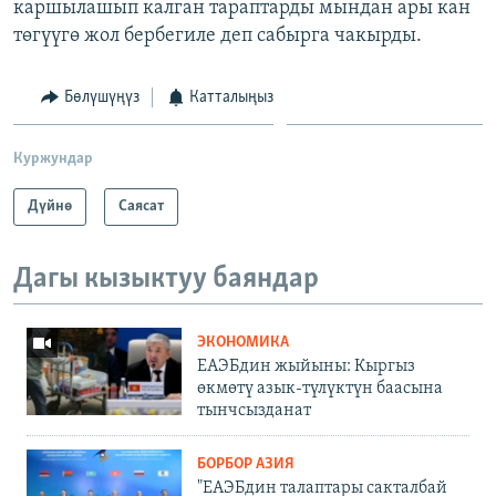
каршылашып калган тараптарды мындан ары кан
төгүүгө жол бербегиле деп сабырга чакырды.
Бөлүшүңүз
Катталыңыз
Куржундар
Дүйнө
Саясат
Дагы кызыктуу баяндар
ЭКОНОМИКА
ЕАЭБдин жыйыны: Кыргыз
өкмөтү азык-түлүктүн баасына
тынчсызданат
БОРБОР АЗИЯ
"ЕАЭБдин талаптары сакталбай