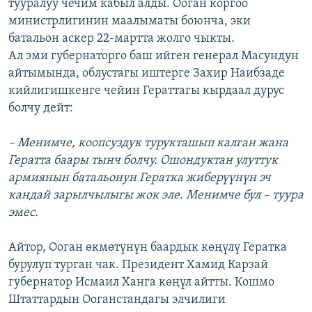
тууралуу чечим кабыл алды. Ооган коргоо
министрлигинин маалыматы боюнча, эки
батальон аскер 22-мартта жолго чыкты.
Ал эми губернаторго баш ийген генерал Масундун
айтымында, облустагы иштерге Захир Наибзаде
кийлигишкенге чейин Гераттагы кырдаал дурус
болчу дейт:
– Менимче, коопсуздук турукташып калган жана
Гератта баары тынч болчу. Ошондуктан улуттук
армиянын батальонун Гератка жиберүүнүн эч
кандай зарылчылыгы жок эле. Менимче бул – туура
эмес.
Айтор, Ооган өкмөтүнүн баардык көңүлү Гератка
бурулуп турган чак. Президент Хамид Карзай
губернатор Исмаил Ханга көңүл айтты. Кошмо
Штаттардын Ооганстандагы элчилиги