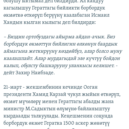
болушу ыктымал деп билдирди. Ал кандуу
кагылышуу Гераттагы бийликти борбордук
өкмөткө өткөрүп берүүнү каалабаган Исмаил
Хандын кылган кылыгы деп билдирди:
– Биздин ортобуздагы айырма айдан-ачык. Биз
борбордук өкмөттүн бийлигин өлкөнүн баардык
аймагына жеткирүүнү көздөйбүз, алар болсо муну
каалашпайт. Алар мурдагыдай эле күчтүү бойдон
калып, обулсту башкарууну уланкысы келишет.
-
дейт Захир Наибзаде.
21-март - жекшембинин кечинде Ооган
президенти Хамид Карзай чукул жыйын өткөрүп,
өкмөт мүчөлөрү менен Гераттагы абалды жана
министр М.Садыктын өлүмүнө байланыштуу
кырдаалды талкуулады. Кеңешменин соңунда
борбордук өкмөт Гератка 1500 аскер жөнөтүү