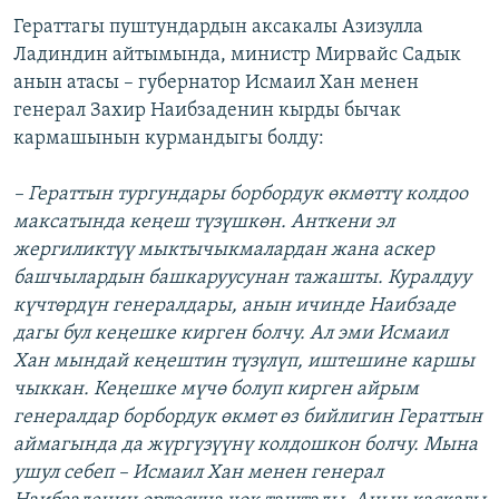
Гераттагы пуштундардын аксакалы Азизулла
Ладиндин айтымында, министр Мирвайс Садык
анын атасы – губернатор Исмаил Хан менен
генерал Захир Наибзаденин кырды бычак
кармашынын курмандыгы болду:
– Гераттын тургундары борбордук өкмөттү колдоо
максатында кеңеш түзүшкөн. Анткени эл
жергиликтүү мыктычыкмалардан жана аскер
башчылардын башкаруусунан тажашты. Куралдуу
күчтөрдүн генералдары, анын ичинде Наибзаде
дагы бул кеңешке кирген болчу. Ал эми Исмаил
Хан мындай кеңештин түзүлүп, иштешине каршы
чыккан. Кеңешке мүчө болуп кирген айрым
генералдар борбордук өкмөт өз бийлигин Гераттын
аймагында да жүргүзүүнү колдошкон болчу. Мына
ушул себеп – Исмаил Хан менен генерал