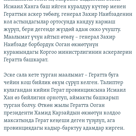
Исмаил Ханга баш ийген куралдуу күчтөр менен
Гераттын аскер төбөлү, генерал Захир Наибзаденин
кол астындагылар ортосунда кандуу кармаш
жүрүп, бери дегенде жүздөй адам окко учушту.
Маалымат үчүн айтып өтөлү – генерал Захир
Наибзаде борбордук Ооган өкмөтүнүн
курамындагы Коргоо министрлигинин аскерлерин
Гератта башкарат.
Эске сала кете турган маалымат – Гератта буга
чейин кош бийлик өкүм сүрүп келген. Талиптер
кулагандан кийин Герат провинциясына Исмаил
Хан өз бийлигин орнотуп, аймакты башкарып
турган болчу. Өткөн жылы Гератта Ооган
президенти Хамид Карзайдын өкмөтүн колдоо
максатында Герат кеңеши деген түзүлүп, ага
провинциядагы кадыр-барктуу адамдар кирген.