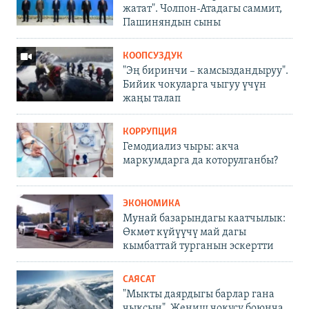
жатат". Чолпон-Атадагы саммит,
Пашиняндын сыны
КООПСУЗДУК
"Эң биринчи – камсыздандыруу".
Бийик чокуларга чыгуу үчүн
жаңы талап
КОРРУПЦИЯ
Гемодиализ чыры: акча
маркумдарга да которулганбы?
ЭКОНОМИКА
Мунай базарындагы каатчылык:
Өкмөт күйүүчү май дагы
кымбаттай турганын эскертти
САЯСАТ
"Мыкты даярдыгы барлар гана
чыксын". Жеңиш чокусу боюнча