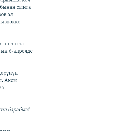
ардыкка кол
абынан сынга
ов ал
ны жокко
рган чакта
ын 6-апрелде
дөрүнүн
ы. Аксы
ва
тип барабыз?