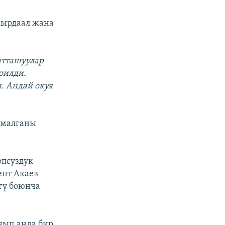
кырдаал жана
атташуулар
рилди.
. Андай окуя
рмалганы
опсуздук
ент Акаев
гү боюнча
нып,анда бир