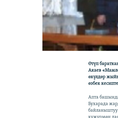
Өтүп баратка
Акаев «Мамле
өкүлдөр жый
өзбек кесипт
Апта башында
Бухарада жар
байланыштуу 
күжүрмөн да