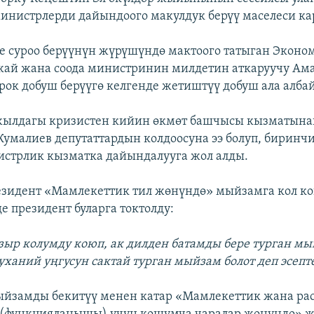
инистрлерди дайындоого макулдук берүү маселеси ка
е суроо берүүнүн жүрүшүндө мактоого татыган Экон
 жай жана соода министринин милдетин аткаруучу Ам
рок добуш берүүгө келгенде жетиштүү добуш ала алба
-жылдагы кризистен кийин өкмөт башчысы кызматына
умалиев депутаттардын колдоосуна ээ болуп, биринчи
стрлик кызматка дайындалууга жол алды.
езидент «Мамлекеттик тил жөнүндө» мыйзамга кол кой
е президент буларга токтолду:
зыр колумду коюп, ак дилден батамды бере турган мы
руханий уңгусун сактай турган мыйзам болот деп эсеп
ыйзамды бекитүү менен катар «Мамлекеттик жана ра