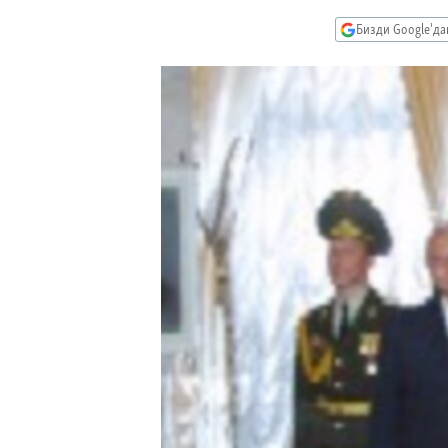
ЭЖЕ-СИҢДИЛЕР
Бизди Google'д
АЗАТТЫК+
ЫҢГАЙСЫЗ СУРООЛОР