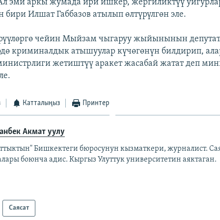
 Ал эми аркы жумада ири ишкер, жергиликтүү уйгурл
 бири Илшат Габбазов атылып өлтүрүлгөн эле.
түрүүлөргө чейин Мыйзам чыгаруу жыйынынын депута
өдө криминалдык атышуулар күчөгөнүн билдирип, ал
инистрлиги жетиштүү аракет жасабай жатат деп мин
ле.
з
Катталыңыз
Принтер
анбек Акмат уулу
аттыктын" Бишкектеги бюросунун кызматкери, журналист. Са
алары боюнча адис. Кыргыз Улуттук университетин аяктаган.
Саясат