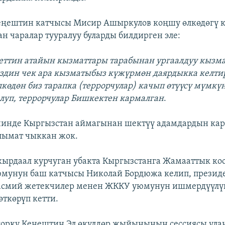
еңештин катчысы Мисир Ашыркулов коңшу өлкөдөгү 
ан чаралар тууралуу буларды билдирген эле:
еттин атайын кызматтары тарабынан ургаалдуу кызм
здин чек ара кызматыбыз күжүрмөн даярдыкка келти
лкөдөн биз тарапка (террорчулар) качып өтүүсү мүмкүн
луп, террорчулар Бишкектен кармалган
.
ичинде Кыргызстан аймагынан шектүү адамдардын ка
лымат чыккан жок.
кырдаал курчуган убакта Кыргызстанга Жамааттык ко
мунун баш катчысы Николай Бордюжа келип, презид
расмий жетекчилер менен ЖККУ уюмунун ишмердүүлү
өткөрүп кетти.
горку Кеңештин Эл өкүлдөр жыйынынын сессиясы ула