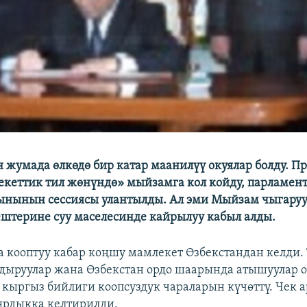
н жумада өлкөдө бир катар маанилүү окуялар болду. Пр
кеттик тил жөнүндө» мыйзамга кол койду, парламент
ынынын сессиясы улантылды. Ал эми Мыйзам чыгар
ештерине суу маселесинде кайрылуу кабыл алды.
 кооптуу кабар коңшу мамлекет Өзбекстандан келди.
дыруулар жана Өзбекстан ордо шаарында атышуулар о
кыргыз бийлиги коопсуздук чараларын күчөттү. Чек 
ярдыкка келтирилди.