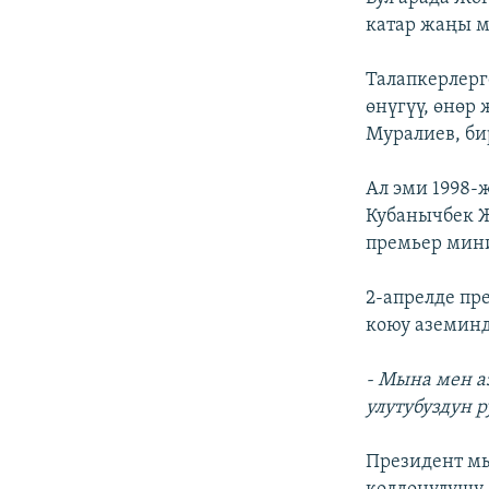
катар жаңы м
Талапкерлерг
өнүгүү, өнөр
Муралиев, би
Ал эми 1998
Кубанычбек Ж
премьер мини
2-апрелде пр
коюу аземинд
- Мына мен а
улутубуздун 
Президент м