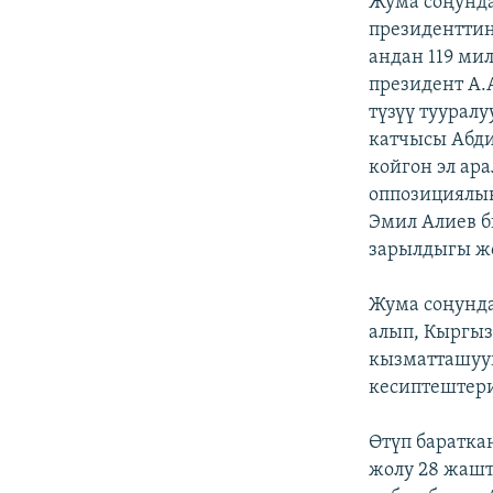
Жума соңунда
президентти
андан 119 ми
президент А.
түзүү туурал
катчысы Абди
койгон эл ар
оппозициялы
Эмил Алиев б
зарылдыгы жо
Жума соңунд
алып, Кыргыз
кызматташууг
кесиптештери
Өтүп баратка
жолу 28 жаш