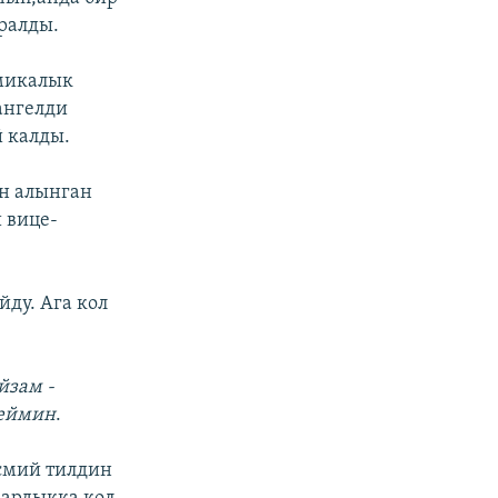
ралды.
омикалык
ангелди
й калды.
н алынган
 вице-
ду. Ага кол
йзам -
теймин
.
смий тилдин