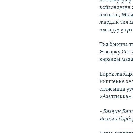
колдонулушу
койгондугун 
алынып, Мый
жардык тил 
чыгаруу үчүн
Тил боюнча т
Жогорку Сот
караары маал
Бирок жабырл
Бишкекке ке
окуясында уу
«Азаттыкка» 
- Биздин Биш
Биздин борбо