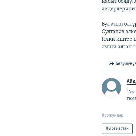
набыт болду.
лидерлеринин
Бул атып өл
Султанов өлк
Ички иштер м
сынга алган э
Бөлүшүңү
Айд
"Аз
тем
Куржундар
Кыргызстан