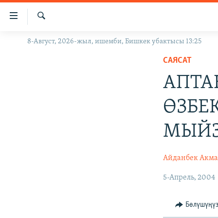
Линктер
Мазмунга
өтүңүз
Издөө
8-Август, 2026-жыл, ишемби, Бишкек убактысы 13:25
ЖАҢЫЛЫКТАР
Навигацияга
өтүңүз
САЯСАТ
КЫРГЫЗСТАН
Издөөгө
АПТА
ДҮЙНӨ
КЫРГЫЗСТАН
салыңыз
УКРАИНА
САЯСАТ
ДҮЙНӨ
ӨЗБЕ
АТАЙЫН ИЛИКТӨӨ
ЭКОНОМИКА
БОРБОР АЗИЯ
МЫЙЗ
ТВ ПРОГРАММАЛАР
МАДАНИЯТ
ПОДКАСТ
БҮГҮН АЗАТТЫКТА
Айданбек Акма
ӨЗГӨЧӨ ПИКИР
ЭКСПЕРТТЕР ТАЛДАЙТ
5-Апрель, 2004
БИЗ ЖАНА ДҮЙНӨ
ДАНИСТЕ
Бөлүшүңү