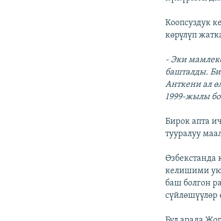
Коопсуздук к
көрүлүп жатк
- Эки мамлек
башталды. Би
Анткени ал ө
1999-жылы бо
Бирок апта 
тууралуу маа
Өзбекстанда 
келишими ую
баш болгон 
сүйлөшүүлөр 
Бул арада Жо