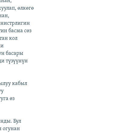
ынан,
улап, өлкөгө
нан,
инистрлигин
ин басма сөз
тан кол
ми
ун басары
ди түзүүнүн
ылуу кабыл
уу
уга өз
нды. Бул
 огунан