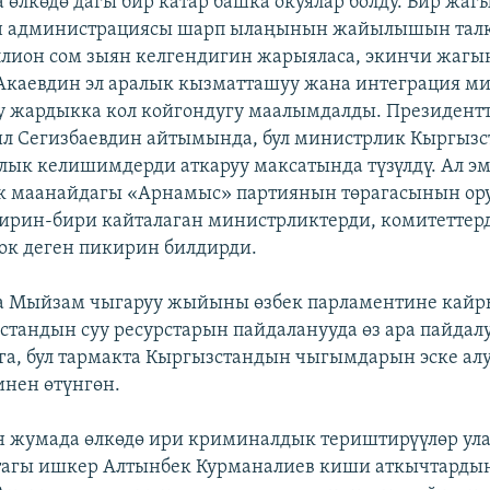
 өлкөдө дагы бир катар башка окуялар болду. Бир жаг
н администрациясы шарп ылаңынын жайылышын талку
ллион сом зыян келгендигин жарыяласа, экинчи жагы
Акаевдин эл аралык кызматташуу жана интеграция м
уу жардыкка кол койгондугу маалымдалды. Президентт
л Сегизбаевдин айтымында, бул министрлик Кыргызс
алык келишимдерди аткаруу максатында түзүлдү. Ал э
к маанайдагы «Арнамыс» партиянын төрагасынын ор
ирин-бири кайталаган министрликтерди, комитеттер
к деген пикирин билдирди.
а Мыйзам чыгаруу жыйыны өзбек парламентине кайр
стандын суу ресурстарын пайдаланууда өз ара пайдал
а, бул тармакта Кыргызстандын чыгымдарын эске алу
нен өтүнгөн.
н жумада өлкөдө ири криминалдык териштирүүлөр ула
тагы ишкер Алтынбек Курманалиев киши аткычтардын