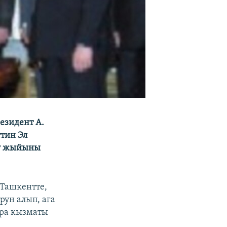
езидент А.
тин Эл
уу жыйыны
 Ташкентте,
рун алып, ага
ара кызматы