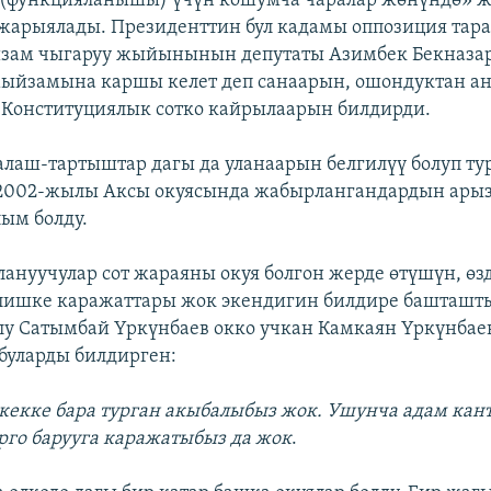
 (функцияланышы) үчүн кошумча чаралар жөнүндө» ж
жарыялады. Президенттин бул кадамы оппозиция тар
зам чыгаруу жыйынынын депутаты Азимбек Бекназар
мыйзамына каршы келет деп санаарын, ошондуктан а
 Конституциялык сотко кайрылаарын билдирди.
алаш-тартыштар дагы да уланаарын белгилүү болуп ту
 2002-жылы Аксы окуясында жабырлангандардын арыз
ым болду.
ануучулар сот жараяны окуя болгон жерде өтүшүн, өз
лишке каражаттары жок экендигин билдире башташт
лу Сатымбай Үркүнбаев окко учкан Камкаян Үркүнбае
буларды билдирген:
кекке бара турган акыбалыбыз жок. Ушунча адам кан
рго барууга каражатыбыз да жок
.