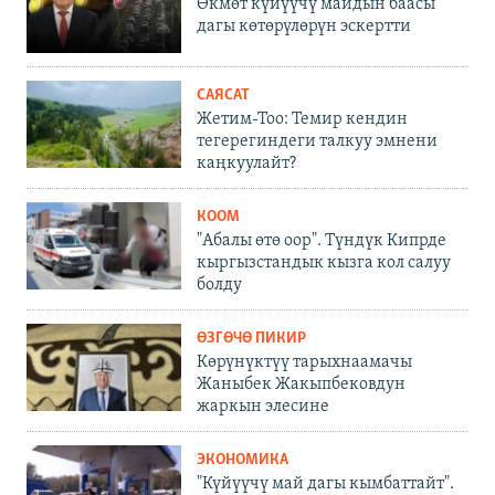
Өкмөт күйүүчү майдын баасы
дагы көтөрүлөрүн эскертти
САЯСАТ
Жетим-Тоо: Темир кендин
тегерегиндеги талкуу эмнени
каңкуулайт?
КООМ
"Абалы өтө оор". Түндүк Кипрде
кыргызстандык кызга кол салуу
болду
ӨЗГӨЧӨ ПИКИР
Көрүнүктүү тарыхнаамачы
Жаныбек Жакыпбековдун
жаркын элесине
ЭКОНОМИКА
"Күйүүчү май дагы кымбаттайт".