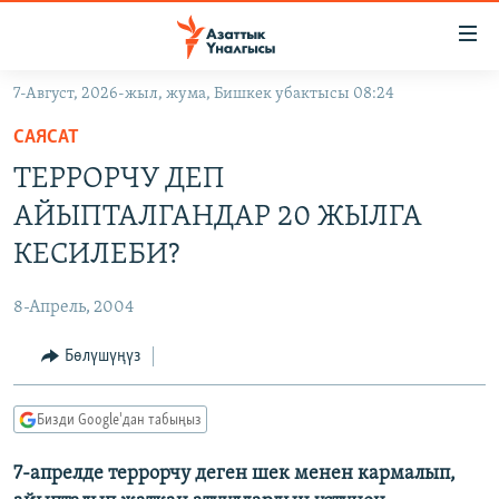
Линктер
Мазмунга
өтүңүз
7-Август, 2026-жыл, жума, Бишкек убактысы 08:24
Навигацияга
ЖАҢЫЛЫКТАР
өтүңүз
САЯСАТ
КЫРГЫЗСТАН
Издөөгө
ТЕРРОРЧУ ДЕП
салыңыз
ДҮЙНӨ
КЫРГЫЗСТАН
АЙЫПТАЛГАНДАР 20 ЖЫЛГА
УКРАИНА
САЯСАТ
ДҮЙНӨ
КЕСИЛЕБИ?
АТАЙЫН ИЛИКТӨӨ
ЭКОНОМИКА
БОРБОР АЗИЯ
8-Апрель, 2004
ТВ ПРОГРАММАЛАР
МАДАНИЯТ
Бөлүшүңүз
ПОДКАСТ
БҮГҮН АЗАТТЫКТА
ӨЗГӨЧӨ ПИКИР
ЭКСПЕРТТЕР ТАЛДАЙТ
Бизди Google'дан табыңыз
БИЗ ЖАНА ДҮЙНӨ
Русский
7-апрелде террорчу деген шек менен кармалып,
ДАНИСТЕ