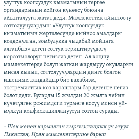
улуттук коопсуздук кызматынын тергөө
органдарынын койгон күнөөсү боюнча
айыпталууга жатат деди. Мамлекеттик айыптоочу
соттолуучулардын: «Улуттук коопсуздук
кызматынын жертөлөсүндө кыйноо амалдары
колдонулган, зомбулукка чыдабай мойцнга
алганбыз» деген соттук териштирүүдөгү
көрсөтмөлөрүн негизсиз деген. Ал коңшу
мамлекеттерде болуп жаткан жардыруу окуяларын
мисал кылып, соттолуучулардын динге болгон
ишеними кандайдыр бир вахабизм,
экстремисттик көз караштары бар дегенге негиз
болот деди. Буларды 15 жылдан 20 жылга чейин
күчөтүлгөн режимдеги түрмөгө кесүү менен үй-
мүлкүн конфискациялануусун соттон сурады.
- Шек менен кармалган кыргызстандык үч атуул
Пакистан, Иран мамлекеттерине барып