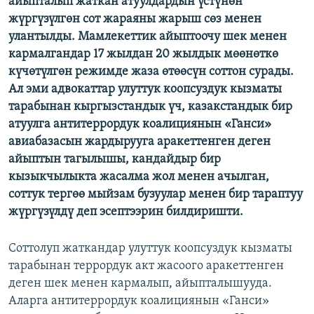
айыпталып жаткан атуулдардын үстүнөн
ОНЛАЙН ШЕРИНЕ
ЭЖЕ-СИҢДИЛЕР
жүргүзүлгөн сот жараяны жарыш сөз менен
улантылды. Мамлекеттик айыптоочу шек менен
АЗАТТЫК+
кармалгандар 17 жылдан 20 жылдык мөөнөткө
ЫҢГАЙСЫЗ СУРООЛОР
күчөтүлгөн режимде жаза өтөөсүн соттон сурады.
Ал эми адвокаттар улуттук коопсуздук кызматы
тарабынан кыргызстандык үч, казакстандык бир
ЭЕ/АРнун бардык сайттары
атуулга антитеррордук коалициянын «Ганси»
авиабазасын жардырууга аракеттенген деген
айыптын тагылышы, кандайдыр бир
кызыкчылыкта жасалма жол менен ачылган,
соттук тергөө мыйзам бузуулар менен бир тараптуу
жүргүзүлдү деп эсептээрин билдиришти.
Соттолуп жаткандар улуттук коопсуздук кызматы
тарабынан террордук акт жасоого аракеттенген
деген шек менен кармалып, айыпталышууда.
Аларга антитеррордук коалициянын «Ганси»