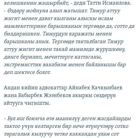
келишкенин жашырбайт, -
деди Татти Исмаилова.
-
Өздөрү мойнуна алып жатышат. Тимур аттуу
жигит менен дават кылганы алыскы ислам
мамлекеттерине барышканын тергөөдө да, сотто да
билдиришкен. Тимурдун каражаты менен
барышканы анык. Тергөөдө такталбаган Тимур
аттуу жигит менен такай мамиледе жүрүшкөнү,
динге берилип, мечиттерге каттаганы,
экстремисттик вахабизм менен байланышы бар
деп шектесе болот.
Андан кийин адвокаттар Айнабек Качкынбаев
жана Бабырбек Жээнбеков акыркы сөздөрүн
айтууга чыгышты.
- Бул иш боюнча өтө маанилүү деген жагдайларды
тактоо үчүн келтирген бир нече өтүнүчтөрү сотко
төрагалык кылуучу четке каккандан улам сот