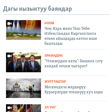
Дагы кызыктуу баяндар
КООМ
Чоң-Кара жана Таш-Төбө:
Өзбекстандан Кыргызстанга
өткөн айылдарда каттоо иши
башталды
ЭРКИНДИК
"75чилердин каты": Бишкек соту
кандай чечим чыгарат?
ЖУРТТАШТАР
Москвадагы жардыруу:
Курьерлерди текшерүү күч алды
ЭЛ ҮНҮ