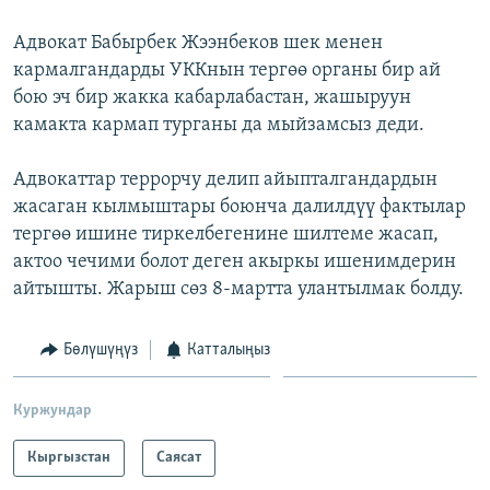
Адвокат Бабырбек Жээнбеков шек менен
кармалгандарды УККнын тергөө органы бир ай
бою эч бир жакка кабарлабастан, жашыруун
камакта кармап турганы да мыйзамсыз деди.
Адвокаттар террорчу делип айыпталгандардын
жасаган кылмыштары боюнча далилдүү фактылар
тергөө ишине тиркелбегенине шилтеме жасап,
актоо чечими болот деген акыркы ишенимдерин
айтышты. Жарыш сөз 8-мартта улантылмак болду.
Бөлүшүңүз
Катталыңыз
Куржундар
Кыргызстан
Саясат