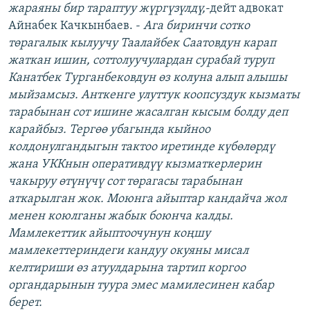
жараяны бир тараптуу жүргүзүлдү,
-дейт адвокат
Айнабек Качкынбаев. -
Ага биринчи сотко
төрагалык кылуучу Таалайбек Саатовдун карап
жаткан ишин, соттолуучулардан сурабай туруп
Канатбек Турганбековдун өз колуна алып алышы
мыйзамсыз. Анткенге улуттук коопсуздук кызматы
тарабынан сот ишине жасалган кысым болду деп
карайбыз. Тергөө убагында кыйноо
колдонулгандыгын тактоо иретинде күбөлөрдү
жана УККнын оперативдүү кызматкерлерин
чакыруу өтүнүчү сот төрагасы тарабынан
аткарылган жок. Моюнга айыптар кандайча жол
менен коюлганы жабык боюнча калды.
Мамлекеттик айыптоочунун коңшу
мамлекеттериндеги кандуу окуяны мисал
келтириши өз атуулдарына тартип коргоо
органдарынын туура эмес мамилесинен кабар
берет.