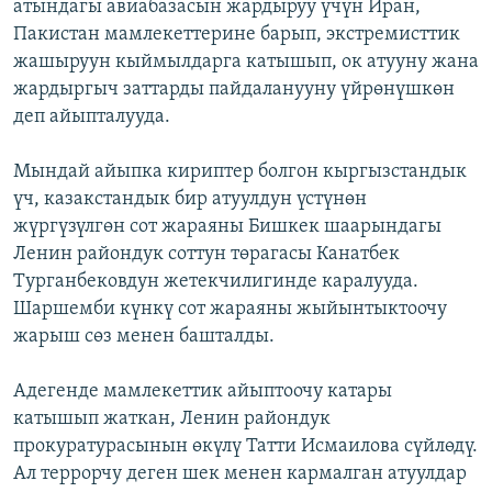
атындагы авиабазасын жардыруу үчүн Иран,
Пакистан мамлекеттерине барып, экстремисттик
жашыруун кыймылдарга катышып, ок атууну жана
жардыргыч заттарды пайдаланууну үйрөнүшкөн
деп айыпталууда.
Мындай айыпка кириптер болгон кыргызстандык
үч, казакстандык бир атуулдун үстүнөн
жүргүзүлгөн сот жараяны Бишкек шаарындагы
Ленин райондук соттун төрагасы Канатбек
Турганбековдун жетекчилигинде каралууда.
Шаршемби күнкү сот жараяны жыйынтыктоочу
жарыш сөз менен башталды.
Адегенде мамлекеттик айыптоочу катары
катышып жаткан, Ленин райондук
прокуратурасынын өкүлү Татти Исмаилова сүйлөдү.
Ал террорчу деген шек менен кармалган атуулдар