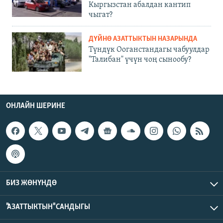
Кыргызстан абалдан кантип
чыгат?
ДҮЙНӨ АЗАТТЫКТЫН НАЗАРЫНДА
Түндүк Ооганстандагы чабуулдар
"Талибан" үчүн чоң сынообу?
ОНЛАЙН ШЕРИНЕ
БИЗ ЖӨНҮНДӨ
"АЗАТТЫКТЫН" САНДЫГЫ