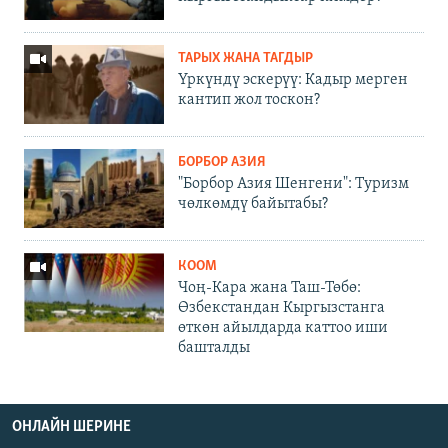
ТАРЫХ ЖАНА ТАГДЫР
Үркүндү эскерүү: Кадыр мерген
кантип жол тоскон?
БОРБОР АЗИЯ
"Борбор Азия Шенгени": Туризм
чөлкөмдү байытабы?
КООМ
Чоң-Кара жана Таш-Төбө:
Өзбекстандан Кыргызстанга
өткөн айылдарда каттоо иши
башталды
ОНЛАЙН ШЕРИНЕ