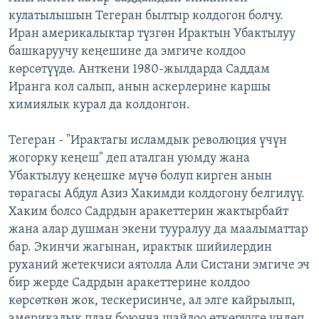
кулатылышын Тегеран былтыр колдогон болчу.
Иран америкалыктар түзгөн Ирактын Убактылуу
башкаруучу кеңешине да эмгиче колдоо
көрсөтүүдө. Анткени 1980-жылдарда Саддам
Иранга кол салып, анын аскерлерине каршы
химиялык курал да колдонгон.
Тегеран - "Ирактагы исламдык революция үчүн
жогорку кеңеш" деп аталган уюмду жана
Убактылуу кеңешке мүчө болуп кирген анын
төрагасы Абдул Азиз Хакимди колдогону белгилүү.
Хаким болсо Садрдын аракеттерин жактырбайт
жана алар душман экени тууралуу да маалыматтар
бар. Экинчи жагынан, ирактык шийилердин
руханий жетекчиси аятолла Али Систани эмгиче эч
бир жерде Садрдын аракеттерине колдоо
көрсөткөн жок, тескерисинче, ал элге кайрылып,
америкалык план боюнча шайлоо өткөрүүгө үндөп