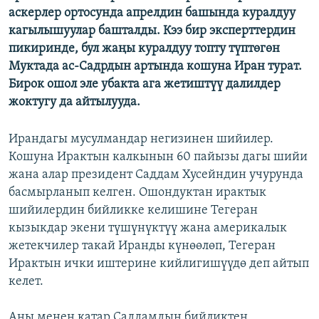
аскерлер ортосунда апрелдин башында куралдуу
ОНЛАЙН ШЕРИНЕ
ЭЖЕ-СИҢДИЛЕР
кагылышуулар башталды. Кээ бир эксперттердин
АЗАТТЫК+
пикиринде, бул жаңы куралдуу топту түптөгөн
ЫҢГАЙСЫЗ СУРООЛОР
Муктада ас-Садрдын артында кошуна Иран турат.
Бирок ошол эле убакта ага жетиштүү далилдер
жоктугу да айтылууда.
ЭЕ/АРнун бардык сайттары
Ирандагы мусулмандар негизинен шийилер.
Кошуна Ирактын калкынын 60 пайызы дагы шийи
жана алар президент Саддам Хусейндин учурунда
басмырланып келген. Ошондуктан ирактык
шийилердин бийликке келишине Тегеран
кызыкдар экени түшүнүктүү жана америкалык
жетекчилер такай Иранды күнөөлөп, Тегеран
Ирактын ички иштерине кийлигишүүдө деп айтып
келет.
Аны менен катар Саддамдын бийликтен