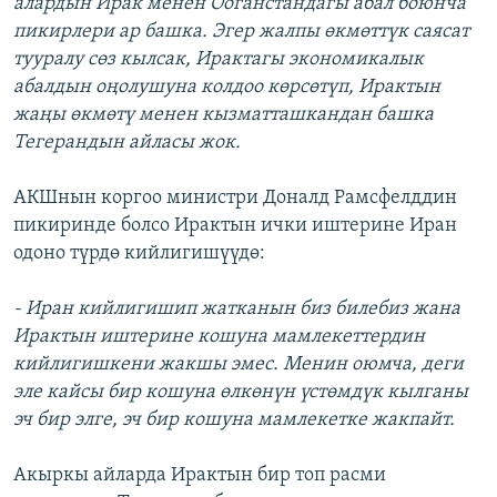
алардын Ирак менен Ооганстандагы абал боюнча
пикирлери ар башка. Эгер жалпы өкмөттүк саясат
тууралу сөз кылсак, Ирактагы экономикалык
абалдын оңолушуна колдоо көрсөтүп, Ирактын
жаңы өкмөтү менен кызматташкандан башка
Тегерандын айласы жок.
АКШнын коргоо министри Доналд Рамсфелддин
пикиринде болсо Ирактын ички иштерине Иран
одоно түрдө кийлигишүүдө:
- Иран кийлигишип жатканын биз билебиз жана
Ирактын иштерине кошуна мамлекеттердин
кийлигишкени жакшы эмес. Менин оюмча, деги
эле кайсы бир кошуна өлкөнүн үстөмдүк кылганы
эч бир элге, эч бир кошуна мамлекетке жакпайт.
Акыркы айларда Ирактын бир топ расми