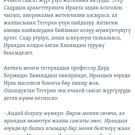
ачакей саясат жүргүзүп жатканын айтууда. Эгер
Садрдын аракеттеринен Иракта элдик козголоң
чыгып, америкалык жетекчилик алсыраса, ал
жалпысынан Тегеран үчүн пайдалуу. Анткени
өлкөдө шийилердин бийликке келүү мүмкүнчүлүгү
артат. Садр утулуп, анын аскерлери талкаланса,
Ирандан колдоо алган Хакимдин туруму
бекемделет.
Анткен менен тегерандык профессор Дауд
Хермидас Баванддын пикиринде, Ирандын өзүндө
Ирак маселеси боюнча бир пикир жок.
Ошондуктан Тегеран эки ачакей саясат жүргүзүүдө
деген күнөө негизсиз:
- Андай болушу мүмкүн. Бирок менин оюмча, ал
ирандык өкмөттүн жалпы саясаты эмес. Ирандын
өзүндө ар башка агымдар бар экени белгилүү жана