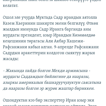
келатат.
Ошол эле учурда Муктада Садр ирандык аятолла
Казем Хаеринин шакирти экени белгилүү. Өткөн
жылдын июнунда Садр Иранга барганда аны
мурдагы президент, азыр Ирандын Көзөмөлдөө
кеңешинин төрагасы Али Акбар Хашеми-
Рафсанжани кабыл алган. 9-апрелде Рафсанжани
Садрдын аракеттерин колдогон сыяктуу жарыя
жасады:
- Жакында пайда болгон Мехди армиясына -
мурдагы Саддамдын бийлигине да нааразы,
азыркы америкалык башкаруучулуктун саясатына
да нааразы болгон эр жүрөк жаштар бириккен.
Ошондуктан кээ бир эксперттер Иран азыр эки