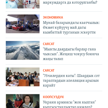
маркумдарга да которулганбы?
ЭКОНОМИКА
Мунай базарындагы каатчылык:
Өкмөт күйүүчү май дагы
кымбаттай турганын эскертти
САЯСАТ
"Мыкты даярдыгы барлар гана
чыксын". Жеңиш чокусу боюнча
жаңы талап
САЯСАТ
"75чилердин каты": Шаардык сот
тараптардын апелляция арызын
карайт
КООПСУЗДУК
Украин армиясы "жок кылган"
кыргызстандыктар кимдер?