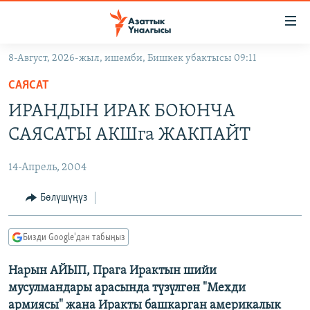
Линктер
Мазмунга
өтүңүз
8-Август, 2026-жыл, ишемби, Бишкек убактысы 09:11
Навигацияга
ЖАҢЫЛЫКТАР
өтүңүз
САЯСАТ
КЫРГЫЗСТАН
Издөөгө
ИРАНДЫН ИРАК БОЮНЧА
салыңыз
ДҮЙНӨ
КЫРГЫЗСТАН
САЯСАТЫ АКШга ЖАКПАЙТ
УКРАИНА
САЯСАТ
ДҮЙНӨ
14-Апрель, 2004
АТАЙЫН ИЛИКТӨӨ
ЭКОНОМИКА
БОРБОР АЗИЯ
ТВ ПРОГРАММАЛАР
Бөлүшүңүз
МАДАНИЯТ
ПОДКАСТ
БҮГҮН АЗАТТЫКТА
Бизди Google'дан табыңыз
ӨЗГӨЧӨ ПИКИР
ЭКСПЕРТТЕР ТАЛДАЙТ
Нарын АЙЫП, Прага Ирактын шийи
БИЗ ЖАНА ДҮЙНӨ
Русский
мусулмандары арасында түзүлгөн "Мехди
ДАНИСТЕ
армиясы" жана Иракты башкарган америкалык