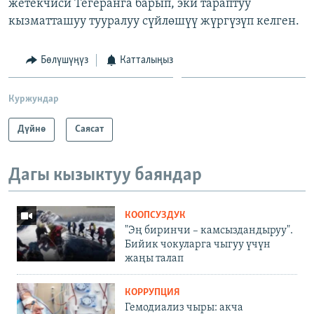
жетекчиси Тегеранга барып, эки тараптуу
кызматташуу тууралуу сүйлөшүү жүргүзүп келген.
Бөлүшүңүз
Катталыңыз
Куржундар
Дүйнө
Саясат
Дагы кызыктуу баяндар
КООПСУЗДУК
"Эң биринчи – камсыздандыруу".
Бийик чокуларга чыгуу үчүн
жаңы талап
КОРРУПЦИЯ
Гемодиализ чыры: акча