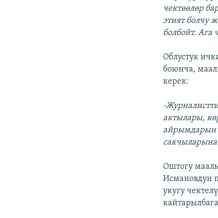
чектөөлөр ба
этият болчу 
болбойт. Ага
Облустук ичк
боюнча, маал
керек:
-Журналистт
актылары, кө
айрымдарын б
сакчыларына 
Оштогу маалы
Исмановдун 
укугу чектел
кайтарылбага