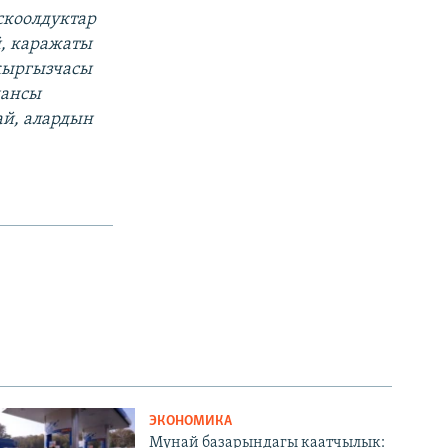
скоолдуктар
й, каражаты
кыргызчасы
нансы
ай, алардын
ЭКОНОМИКА
Мунай базарындагы каатчылык: