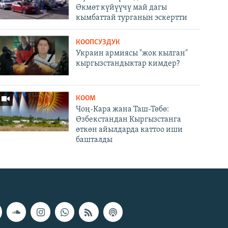
Өкмөт күйүүчү май дагы
кымбаттай турганын эскертти
КООПСУЗДУК
Украин армиясы "жок кылган"
кыргызстандыктар кимдер?
КООМ
Чоң-Кара жана Таш-Төбө:
Өзбекстандан Кыргызстанга
өткөн айылдарда каттоо иши
башталды