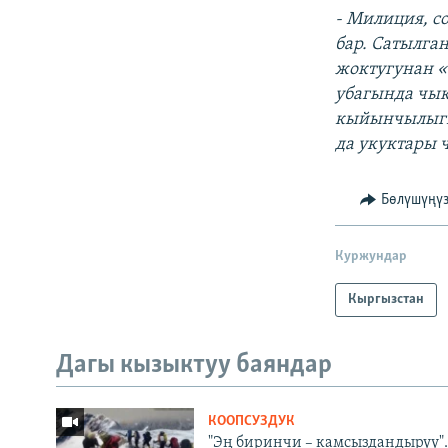
- Милиция, с
бар. Сатылга
жоктугунан «
убагында чык
кыйынчылыгын
да укуктары 
Бөлүшүңү
Куржундар
Кыргызстан
Дагы кызыктуу баяндар
КООПСУЗДУК
"Эң биринчи – камсыздандыруу".