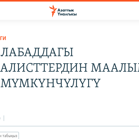
ГИ
ЛАБАДДАГЫ
АЛИСТТЕРДИН МААЛЫ
 МҮМКҮНЧҮЛҮГҮ
з
ан табыңыз