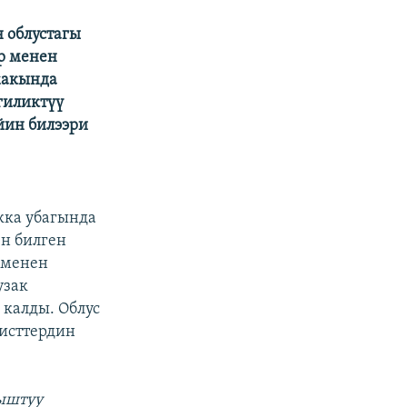
 облустагы
р менен
жакында
ргиликтүү
йин билээри
кка убагында
н билген
 менен
узак
калды. Облус
исттердин
ныштуу