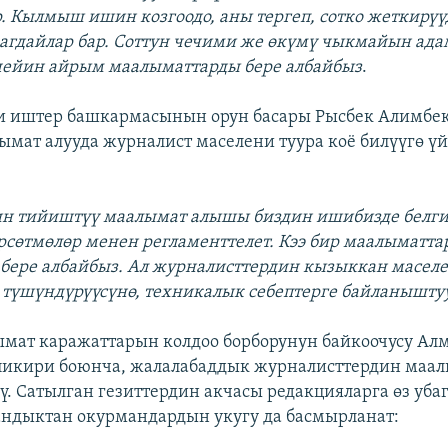
р. Кылмыш ишин козгоодо, аны тергеп, сотко жеткирү
жагдайлар бар. Соттун чечими же өкүмү чыкмайын ада
 чейин айрым маалыматтарды бере албайбыз
.
и иштер башкармасынын орун басары Рысбек Алимбе
ымат алууда журналист маселени туура коё билүүгө ү
ин тийиштүү маалымат алышы биздин ишибизде белг
рсөтмөлөр менен регламенттелет. Кээ бир маалыматта
ере албайбыз. Ал журналисттердин кызыккан маселе
түшүндүрүүсүнө, техникалык себептерге байланыштуу
мат каражаттарын колдоо борборунун байкоочусу Ал
пикири боюнча, жалалабаддык журналисттердин маал
үү. Сатылган гезиттердин акчасы редакцияларга өз уб
ндыктан окурмандардын укугу да басмырланат: