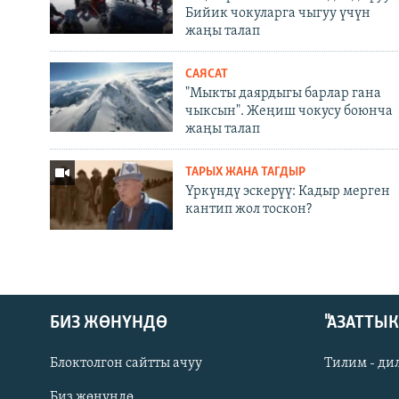
Бийик чокуларга чыгуу үчүн
жаңы талап
САЯСАТ
"Мыкты даярдыгы барлар гана
чыксын". Жеңиш чокусу боюнча
жаңы талап
ТАРЫХ ЖАНА ТАГДЫР
Үркүндү эскерүү: Кадыр мерген
кантип жол тоскон?
БИЗ ЖӨНҮНДӨ
"АЗАТТЫ
Блоктолгон сайтты ачуу
Тилим - ди
Биз жөнүндө