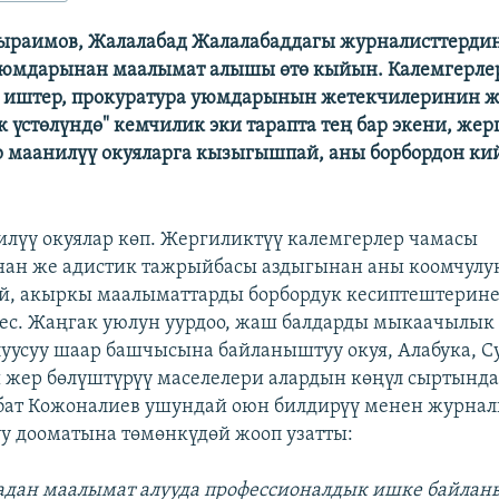
ыраимов, Жалалабад Жалалабаддагы журналисттердин
 уюмдарынан маалымат алышы өтө кыйын. Калемгерле
и иштер, прокуратура уюмдарынын жетекчилеринин 
к үстөлүндө" кемчилик эки тарапта тең бар экени, же
 маанилүү окуяларга кызыгышпай, аны борбордон ки
илүү окуялар көп. Жергиликтүү калемгерлер чамасы
нан же адистик тажрыйбасы аздыгынан аны коомчулу
й, акыркы маалыматтарды борбордук кесиптештерине
мес. Жаңгак уюлун уурдоо, жаш балдарды мыкаачылык
луусуу шаар башчысына байланыштуу окуя, Алабука, С
жер бөлүштүрүү маселелери алардын көңүл сыртында 
бат Кожоналиев ушундай оюн билдирүү менен журнал
у дооматына төмөнкүдөй жооп узатты:
адан маалымат алууда профессионалдык ишке байла