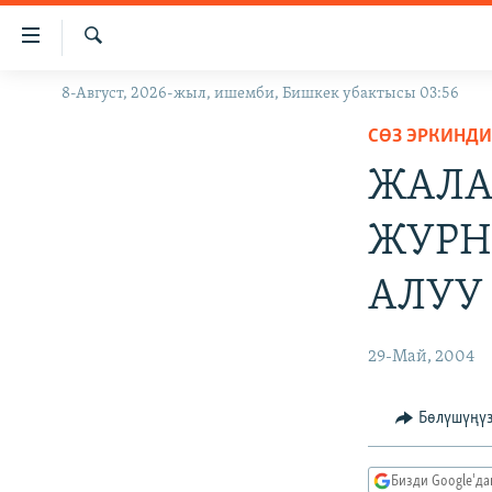
Линктер
Мазмунга
өтүңүз
Издөө
8-Август, 2026-жыл, ишемби, Бишкек убактысы 03:56
ЖАҢЫЛЫКТАР
Навигацияга
өтүңүз
СӨЗ ЭРКИНДИ
КЫРГЫЗСТАН
Издөөгө
ЖАЛА
ДҮЙНӨ
КЫРГЫЗСТАН
салыңыз
УКРАИНА
САЯСАТ
ДҮЙНӨ
ЖУРН
АТАЙЫН ИЛИКТӨӨ
ЭКОНОМИКА
БОРБОР АЗИЯ
АЛУУ
ТВ ПРОГРАММАЛАР
МАДАНИЯТ
ПОДКАСТ
БҮГҮН АЗАТТЫКТА
29-Май, 2004
ӨЗГӨЧӨ ПИКИР
ЭКСПЕРТТЕР ТАЛДАЙТ
БИЗ ЖАНА ДҮЙНӨ
Бөлүшүңү
ДАНИСТЕ
Бизди Google'д