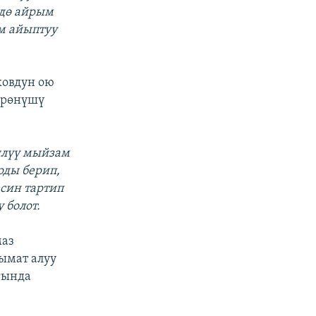
үдө айрым
м айыптуу
ковдун ою
йрөнүшү
илүү мыйзам
рды берип,
син тартип
 болот.
маз
ымат алуу
агында