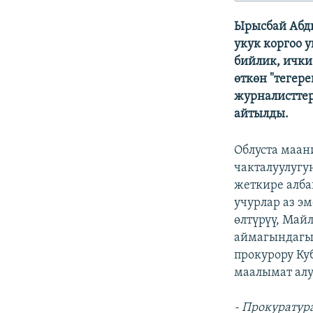
ЭЖЕ-СИҢДИЛЕР
Ырысбай Абд
АЗАТТЫК+
укук коргоо
ЫҢГАЙСЫЗ СУРООЛОР
бийлик, ичк
өткөн "тегере
журналисттер
айтылды.
Облуста маан
чакталуулугу
жеткире алба
учурлар аз э
өлтүрүү, Май
аймагындагы 
прокурору Ку
маалымат алу
- Прокуратур