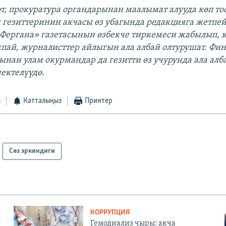
от, прокуратура органдарынан маалымат алууда көп то
н гезиттеринин акчасы өз убагында редакцияга жетпе
Фергана» газетасынын өзбекче тиркемеси жабылып, 
пай, журналисттер айлыгын ала албай олтурушат. Фи
ан улам окурмандар да гезитти өз учурунда ала алб
чектелүүдө
.
з
Катталыңыз
Принтер
Сөз эркиндиги
КОРРУПЦИЯ
Гемодиализ чыры: акча