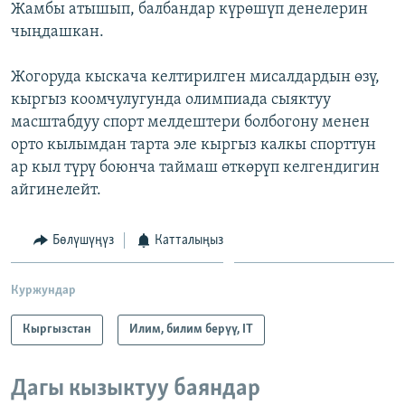
Жамбы атышып, балбандар күрөшүп денелерин
чыңдашкан.
Жогоруда кыскача келтирилген мисалдардын өзү,
кыргыз коомчулугунда олимпиада сыяктуу
масштабдуу спорт мелдештери болбогону менен
орто кылымдан тарта эле кыргыз калкы спорттун
ар кыл түрү боюнча таймаш өткөрүп келгендигин
айгинелейт.
Бөлүшүңүз
Катталыңыз
Куржундар
Кыргызстан
Илим, билим берүү, IT
Дагы кызыктуу баяндар