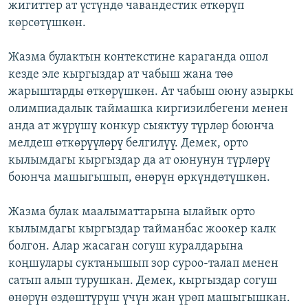
жигиттер ат үстүндө чавандестик өткөрүп
көрсөтүшкөн.
Жазма булактын контекстине караганда ошол
кезде эле кыргыздар ат чабыш жана төө
жарыштарды өткөрүшкөн. Ат чабыш оюну азыркы
олимпиадалык таймашка киргизилбегени менен
анда ат жүрүшү конкур сыяктуу түрлөр боюнча
мелдеш өткөрүүлөрү белгилүү. Демек, орто
кылымдагы кыргыздар да ат оюнунун түрлөрү
боюнча машыгышып, өнөрүн өркүндөтүшкөн.
Жазма булак маалыматтарына ылайык орто
кылымдагы кыргыздар тайманбас жоокер калк
болгон. Алар жасаган согуш куралдарына
коңшулары суктанышып зор суроо-талап менен
сатып алып турушкан. Демек, кыргыздар согуш
өнөрүн өздөштүрүш үчүн жан үрөп машыгышкан.