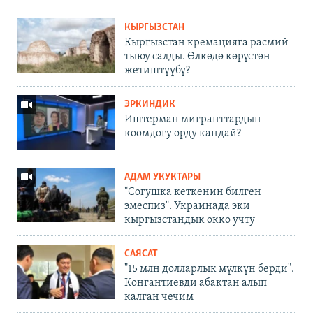
КЫРГЫЗСТАН
Кыргызстан кремацияга расмий
тыюу салды. Өлкөдө көрүстөн
жетиштүүбү?
ЭРКИНДИК
Иштерман мигранттардын
коомдогу орду кандай?
АДАМ УКУКТАРЫ
"Согушка кеткенин билген
эмеспиз". Украинада эки
кыргызстандык окко учту
САЯСАТ
"15 млн долларлык мүлкүн берди".
Конгантиевди абактан алып
калган чечим