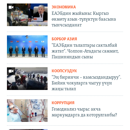
ЭКОНОМИКА
ЕАЭБдин жыйыны: Кыргыз
өкмөтү азык-түлүктүн баасына
тынчсызданат
БОРБОР АЗИЯ
"ЕАЭБдин талаптары сакталбай
жатат". Чолпон-Атадагы саммит,
Пашиняндын сыны
КООПСУЗДУК
"Эң биринчи – камсыздандыруу".
Бийик чокуларга чыгуу үчүн
жаңы талап
КОРРУПЦИЯ
Гемодиализ чыры: акча
маркумдарга да которулганбы?