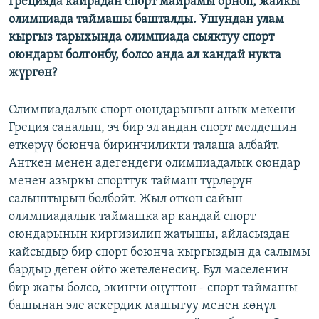
Грецияда кайрадан спорт майрамы орноп, жайкы
ОНЛАЙН ШЕРИНЕ
ЭЖЕ-СИҢДИЛЕР
олимпиада таймашы башталды. Ушундан улам
кыргыз тарыхында олимпиада сыяктуу спорт
АЗАТТЫК+
оюндары болгонбу, болсо анда ал кандай нукта
ЫҢГАЙСЫЗ СУРООЛОР
жүргөн?
ЭЕ/АРнун бардык сайттары
Олимпиадалык спорт оюндарынын анык мекени
Греция саналып, эч бир эл андан спорт мелдешин
өткөрүү боюнча биринчиликти талаша албайт.
Анткен менен адегендеги олимпиадалык оюндар
менен азыркы спорттук таймаш түрлөрүн
салыштырып болбойт. Жыл өткөн сайын
олимпиадалык таймашка ар кандай спорт
оюндарынын киргизилип жатышы, айласыздан
кайсыдыр бир спорт боюнча кыргыздын да салымы
бардыр деген ойго жетеленесиң. Бул маселенин
бир жагы болсо, экинчи өңүттөн - спорт таймашы
башынан эле аскердик машыгуу менен көңүл