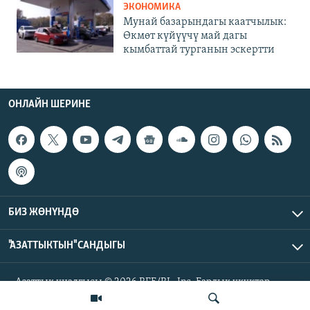
ЭКОНОМИКА
Мунай базарындагы каатчылык:
Өкмөт күйүүчү май дагы
кымбаттай турганын эскертти
ОНЛАЙН ШЕРИНЕ
БИЗ ЖӨНҮНДӨ
"АЗАТТЫКТЫН" САНДЫГЫ
Азаттык үналгысы © 2026 RFE/RL, Inc. Бардык укуктар
корголгон.