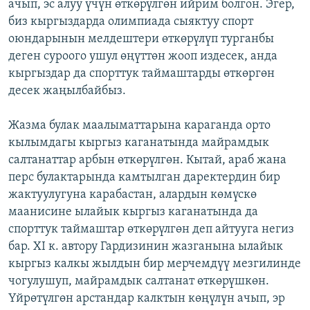
ачып, эс алуу үчүн өткөрүлгөн ийрим болгон. Эгер,
биз кыргыздарда олимпиада сыяктуу спорт
оюндарынын мелдештери өткөрүлүп турганбы
деген суроого ушул өңүттөн жооп издесек, анда
кыргыздар да спорттук таймаштарды өткөргөн
десек жаңылбайбыз.
Жазма булак маалыматтарына караганда орто
кылымдагы кыргыз каганатында майрамдык
салтанаттар арбын өткөрүлгөн. Кытай, араб жана
перс булактарында камтылган даректердин бир
жактуулугуна карабастан, алардын көмүскө
маанисине ылайык кыргыз каганатында да
спорттук таймаштар өткөрүлгөн деп айтууга негиз
бар. XI к. автору Гардизинин жазганына ылайык
кыргыз калкы жылдын бир мерчемдүү мезгилинде
чогулушуп, майрамдык салтанат өткөрүшкөн.
Үйрөтүлгөн арстандар калктын көңүлүн ачып, эр