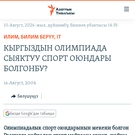
Линктер
Мазмунга
өтүңүз
10-Август, 2026-жыл, дүйшөмбү, Бишкек убактысы 14:35
Навигацияга
ЖАҢЫЛЫКТАР
өтүңүз
ИЛИМ, БИЛИМ БЕРҮҮ, IT
КЫРГЫЗСТАН
Издөөгө
КЫРГЫЗДЫН ОЛИМПИАДА
салыңыз
ДҮЙНӨ
КЫРГЫЗСТАН
СЫЯКТУУ СПОРТ ОЮНДАРЫ
УКРАИНА
САЯСАТ
ДҮЙНӨ
БОЛГОНБУ?
АТАЙЫН ИЛИКТӨӨ
ЭКОНОМИКА
БОРБОР АЗИЯ
16-Август, 2004
ТВ ПРОГРАММАЛАР
МАДАНИЯТ
Бөлүшүңүз
ПОДКАСТ
БҮГҮН АЗАТТЫКТА
ӨЗГӨЧӨ ПИКИР
ЭКСПЕРТТЕР ТАЛДАЙТ
Бизди Google'дан табыңыз
БИЗ ЖАНА ДҮЙНӨ
Русский
Олимпиадалык спорт оюндарынын мекени болгон
ДАНИСТЕ