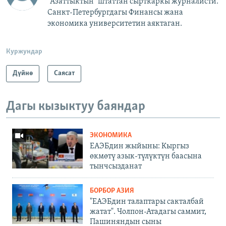
"Азаттыктын" штаттан сырткаркы журналисти.
Санкт-Петербургдагы Финансы жана
экономика университетин аяктаган.
Куржундар
Дүйнө
Саясат
Дагы кызыктуу баяндар
ЭКОНОМИКА
ЕАЭБдин жыйыны: Кыргыз
өкмөтү азык-түлүктүн баасына
тынчсызданат
БОРБОР АЗИЯ
"ЕАЭБдин талаптары сакталбай
жатат". Чолпон-Атадагы саммит,
Пашиняндын сыны