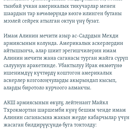
тынбай учкан америкалык тикучарлар менен
шаардын тар көчөлөрүндө көзгө илинген бутаны
мээлей сейрек атылган октун үнү бузат.
Имам Алинин мечити азыр ас-Садрдын Мехди
армиясынын колунда. Америкалык аскерлердин
айтышынча, алар шиит эрегишчилерин имам
Алинин мечити жана саганасы турган жайга сүрүп
салуунун аракетинде. Убактылуу Ирак өкмөтүнө
ишенимдүү күчтөрдү коштогон америкалык
аскерлер козголоңчуларды акырындап кысып,
аларды биротоло курчоого алмакчы.
АКШ армиясынын өкүлү, лейтенант Майкл
Тхрокмортан шаршемби күнү бешим ченде имам
Алинин саганасына жакын жерде кабарчылар үчүн
жасаган билдирүүсүндө буга токтолду: