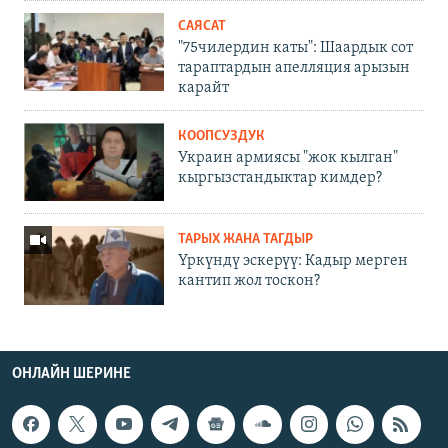
САЯСАТ
"75чилердин каты": Шаардык сот
тараптардын апелляция арызын
карайт
КООПСУЗДУК
Украин армиясы "жок кылган"
кыргызстандыктар кимдер?
ТАРЫХ ЖАНА ТАГДЫР
Үркүндү эскерүү: Кадыр мерген
кантип жол тоскон?
ОНЛАЙН ШЕРИНЕ