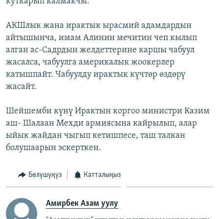
куткарып калмакчы.
АКШлык жана ирактык ырасмий адамдардын
айтышынча, имам Алинин мечитин чеп кылып
алган ас-Садрдын желдеттерине каршы чабуул
жасалса, чабуулга америкалык жоокерлер
катышпайт. Чабуулду ирактык күчтөр өздөрү
жасайт.
Шейшемби күнү Ирактын коргоо министри Казим
аш- Шалаан Мехди армиясына кайрылып, алар
ыйык жайдан чыгып кетишпесе, таш талкан
болушаарын эскерткен.
Бөлүшүңүз
Катталыңыз
Амирбек Азам уулу