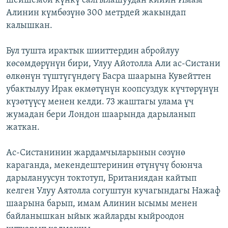
шейшемби күнкү салгылашуудан кийин Имам
Алинин күмбөзүнө 300 метрдей жакындап
калышкан.
Бул тушта ирактык шииттердин абройлуу
көсөмдөрүнүн бири, Улуу Айотолла Али ас-Систани
өлкөнүн түштүгүндөгү Басра шаарына Кувейттен
убактылуу Ирак өкмөтүнүн коопсуздук күчтөрүнүн
күзөтүүсү менен келди. 73 жаштагы улама үч
жумадан бери Лондон шаарында дарыланып
жаткан.
Ас-Систанинин жардамчыларынын сөзүнө
караганда, мекендештеринин өтүнүчү боюнча
дарылануусун токтотуп, Британиядан кайтып
келген Улуу Аятолла согуштун кучагындагы Нажаф
шаарына барып, имам Алинин ысымы менен
байланышкан ыйык жайларды кыйроодон