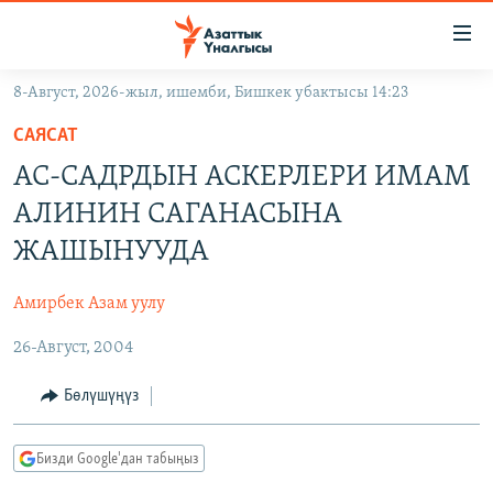
Линктер
Мазмунга
өтүңүз
8-Август, 2026-жыл, ишемби, Бишкек убактысы 14:23
Навигацияга
ЖАҢЫЛЫКТАР
өтүңүз
САЯСАТ
КЫРГЫЗСТАН
Издөөгө
АС-САДРДЫН АСКЕРЛЕРИ ИМАМ
салыңыз
ДҮЙНӨ
КЫРГЫЗСТАН
АЛИНИН САГАНАСЫНА
УКРАИНА
САЯСАТ
ДҮЙНӨ
ЖАШЫНУУДА
АТАЙЫН ИЛИКТӨӨ
ЭКОНОМИКА
БОРБОР АЗИЯ
Амирбек Азам уулу
ТВ ПРОГРАММАЛАР
МАДАНИЯТ
26-Август, 2004
ПОДКАСТ
БҮГҮН АЗАТТЫКТА
ӨЗГӨЧӨ ПИКИР
ЭКСПЕРТТЕР ТАЛДАЙТ
Бөлүшүңүз
БИЗ ЖАНА ДҮЙНӨ
Русский
Бизди Google'дан табыңыз
ДАНИСТЕ