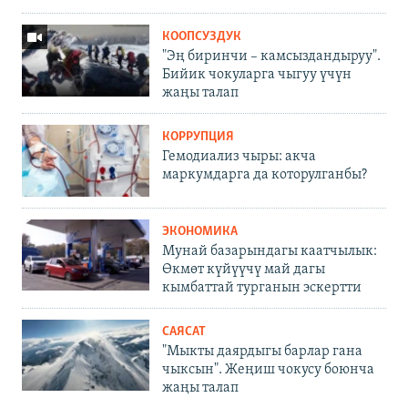
КООПСУЗДУК
"Эң биринчи – камсыздандыруу".
Бийик чокуларга чыгуу үчүн
жаңы талап
КОРРУПЦИЯ
Гемодиализ чыры: акча
маркумдарга да которулганбы?
ЭКОНОМИКА
Мунай базарындагы каатчылык:
Өкмөт күйүүчү май дагы
кымбаттай турганын эскертти
САЯСАТ
"Мыкты даярдыгы барлар гана
чыксын". Жеңиш чокусу боюнча
жаңы талап