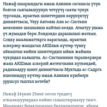
Нажаф шаарындагы имам Алинин саганасы үчүн
ОНЛАЙН ШЕРИНЕ
ЭЖЕ-СИҢДИЛЕР
болгон салгылашуунун чечүүчү сааты чукул
АЗАТТЫК+
турганда, ирактык шииттердин көрүнүктүү
диниятчысы, Улуу Аятолла Али ас-Систани
ЫҢГАЙСЫЗ СУРООЛОР
мекенине шашылыш кайтып келди. Атактуу улама
үч жумадан бери Лондондо дарыланып жаткан.
ЭЕ/АРнун бардык сайттары
Соңку маалыматтарга караганда, ирактык
аскерлер жандаган АКШлык күчтөр түнкү
айкаштан кийин шииттердин ыйык жайына
чукулдап калышты. Ас-Систанинин тарапкерлери
жана АКШлык аскерий жетекчилик күткөндөй,
радикалдуу шиит диниятчысы Муктада ас-Садрга
ишенимдүү күчтөр имам Алинин күмбөзүн
урушсуз таштап кетеби?
Нажаф 24үнөн 25ине оогон түндөгү
аткылашуулардан кийин салыштырмалуу тынч.
Маалымат булактарынын билдиришинче, абаны