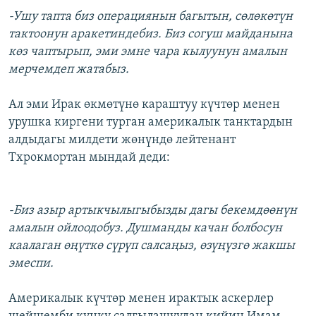
-Ушу тапта биз операциянын багытын, сөлөкөтүн
тактоонун аракетиндебиз. Биз согуш майданына
көз чаптырып, эми эмне чара кылуунун амалын
мерчемдеп жатабыз.
Ал эми Ирак өкмөтүнө караштуу күчтөр менен
урушка киргени турган америкалык танктардын
алдыдагы милдети жөнүндө лейтенант
Тхрокмортан мындай деди:
-Биз азыр артыкчылыгыбызды дагы бекемдөөнүн
амалын ойлоодобуз. Душманды качан болбосун
каалаган өңүткө сүрүп салсаңыз, өзүңүзгө жакшы
эмеспи.
Америкалык күчтөр менен ирактык аскерлер