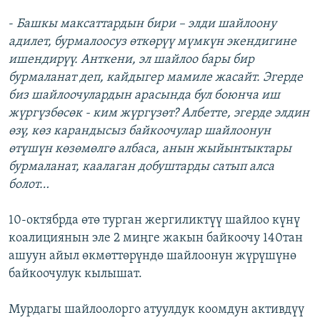
-
Башкы максаттардын бири – элди шайлоону
адилет, бурмалоосуз өткөрүү мүмкүн экендигине
ишендирүү. Анткени, эл шайлоо бары бир
бурмаланат деп, кайдыгер мамиле жасайт. Эгерде
биз шайлоочулардын арасында бул боюнча иш
жүргүзбөсөк - ким жүргүзөт? Албетте, эгерде элдин
өзү, көз карандысыз байкоочулар шайлоонун
өтүшүн көзөмөлгө албаса, анын жыйынтыктары
бурмаланат, каалаган добуштарды сатып алса
болот…
10-октябрда өтө турган жергиликтүү шайлоо күнү
коалициянын эле 2 миңге жакын байкоочу 140тан
ашуун айыл өкмөттөрүндө шайлоонун жүрүшүнө
байкоочулук кылышат.
Мурдагы шайлоолорго атуулдук коомдун активдүү