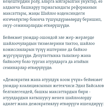
кеңештердин ролу, аларга ыйгарылган укуктар, өз
алдынча башкаруу тармагындагы реформанын
максаттары, жаңы Шайлоо кодексиндеги
өзгөчөлүктөр боюнча түшүндүрмөлөрдү беришип,
окуу-семинарларды өткөрүшүүдө.
Бейөкмөт уюмдар ошондой эле жер-жерлерде
шайлоочулардын тизмелерини тактоо, шайлоо
комиссияларын түзүү иштерине да байкоо
жүргүзүшүүдө. Депутаттыкка талапкер жана
байкоочу боло турган атуулдарга да атайын
семинарлар өткөрүлүүдө.
«Демократия жана атуулдук коом үчүн» бейөкмөт
уюмдар коалициясынын жетекчиси Эдил Байсалов
белгилегендей, башкы максаттардын бири -
атуулдардын катышуусу менен шайлоолорду
адилет жана демократиялуу өткөрүүгө ишендирүү: