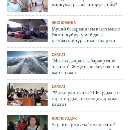
маркумдарга да которулганбы?
ЭКОНОМИКА
Мунай базарындагы каатчылык:
Өкмөт күйүүчү май дагы
кымбаттай турганын эскертти
САЯСАТ
"Мыкты даярдыгы барлар гана
чыксын". Жеңиш чокусу боюнча
жаңы талап
САЯСАТ
"75чилердин каты": Шаардык сот
тараптардын апелляция арызын
карайт
КООПСУЗДУК
Украин армиясы "жок кылган"