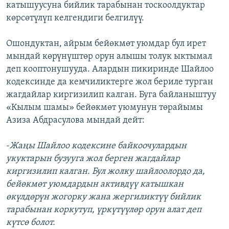
катышуусуна бийлик тарабынан тоскоолдуктар
көрсөтүлүп келгендиги белгилүү.
Ошондуктан, айрым бейөкмөт уюмдар бул ирет
мындай көрүнүштөр орун алышы толук ыктымал
деп кооптонушууда. Алардын пикиринде Шайлоо
кодексинде да кемчиликтерге жол бериле турган
жагдайлар киргизилип калган. Буга байланыштуу
«Кылым шамы» бейөкмөт уюмунун төрайымы
Азиза Абдрасулова мындай дейт:
-
Жаңы Шайлоо кодексине байкоочулардын
укуктарын бузууга жол берген жагдайлар
киргизилип калган. Бул жолку шайлоолордо да,
бейөкмөт уюмдардын активдүү катышкан
өкүлдөрүн жогорку жана жергиликтүү бийлик
тарабынан коркутуп, үркүтүүлөр орун алат деп
күтсө болот.