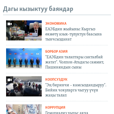
Дагы кызыктуу баяндар
ЭКОНОМИКА
ЕАЭБдин жыйыны: Кыргыз
өкмөтү азык-түлүктүн баасына
тынчсызданат
БОРБОР АЗИЯ
"ЕАЭБдин талаптары сакталбай
жатат". Чолпон-Атадагы саммит,
Пашиняндын сыны
КООПСУЗДУК
"Эң биринчи – камсыздандыруу".
Бийик чокуларга чыгуу үчүн
жаңы талап
КОРРУПЦИЯ
Гемодиализ чыры: акча