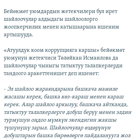
Бейөкмөт уюмдардын жетекчилери бул ирет
шайлоочулар алдыдагы шайлоолорго
жоопкерчилик менен катышаарына ишеним
артышууда.
«Атуулдук коом коррупцияга каршы» бейөкмөт
уюмунун жетекчиси Төлөйкан Исмаилова да
шайлоочулар чыныгы татыктуу талапкерлерди
тандоого аракеттенишет деп ишенет:
-
Эл шайлоо жараяндарына башкача мамиле
жасашы керек, башка көз-караш менен караш
керек. Алар шайлоо аркылуу, башкача айтканда,
татыктуу талапкерлерге добуш берүү менен элдин
турмушун оңдоо мүмкүн экендигин жакшы
түшүнүшү зарыл. Шайлоочулар өздөрүнүн
добуштарын башка бирөөлөргө пайдаланууга жол