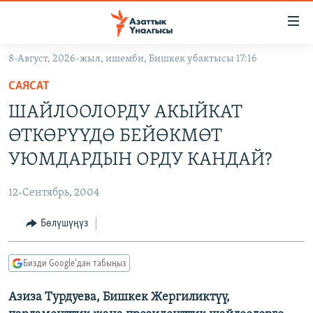
Линктер
Мазмунга
өтүңүз
8-Август, 2026-жыл, ишемби, Бишкек убактысы 17:16
Навигацияга
ЖАҢЫЛЫКТАР
өтүңүз
САЯСАТ
КЫРГЫЗСТАН
Издөөгө
ШАЙЛООЛОРДУ АКЫЙКАТ
салыңыз
ДҮЙНӨ
КЫРГЫЗСТАН
ӨТКӨРҮҮДӨ БЕЙӨКМӨТ
УКРАИНА
САЯСАТ
ДҮЙНӨ
УЮМДАРДЫН ОРДУ КАНДАЙ?
АТАЙЫН ИЛИКТӨӨ
ЭКОНОМИКА
БОРБОР АЗИЯ
12-Сентябрь, 2004
ТВ ПРОГРАММАЛАР
МАДАНИЯТ
Бөлүшүңүз
ПОДКАСТ
БҮГҮН АЗАТТЫКТА
ӨЗГӨЧӨ ПИКИР
ЭКСПЕРТТЕР ТАЛДАЙТ
Бизди Google'дан табыңыз
БИЗ ЖАНА ДҮЙНӨ
Русский
Азиза Турдуева, Бишкек Жергиликтүү,
ДАНИСТЕ