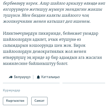
бербөөлөрү керек. Алар шайлоо аркылуу өлкөдө көп
өзгорүүлөргө жетишүү мүмкүн экендигин жакшы
түшүнсө. Мен биздин калкты шайлоого чоң
жоопкерчилик менен катышат деп ишенем.
Иликтөөчүлөрдүн пикиринде, бейөкмөт уюмдар
шайлоолордун адилет, ачык өтүшүнө өз
салымдарын кошоорунда шек жок. Бирок
шайлоолордун демократиялык жол менен
өткөрүлүшү эң ириде ар бир адамдын ага жасаган
мамилесине байланыштуу болот.
Бөлүшүңүз
Катталыңыз
Куржундар
Кыргызстан
Саясат