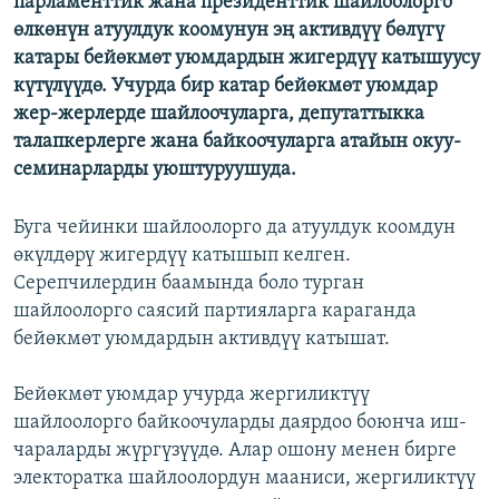
парламенттик жана президенттик шайлоолорго
ОНЛАЙН ШЕРИНЕ
ЭЖЕ-СИҢДИЛЕР
өлкөнүн атуулдук коомунун эң активдүү бөлүгү
катары бейөкмөт уюмдардын жигердүү катышуусу
АЗАТТЫК+
күтүлүүдө. Учурда бир катар бейөкмөт уюмдар
ЫҢГАЙСЫЗ СУРООЛОР
жер-жерлерде шайлоочуларга, депутаттыкка
талапкерлерге жана байкоочуларга атайын окуу-
семинарларды уюштуруушуда.
ЭЕ/АРнун бардык сайттары
Буга чейинки шайлоолорго да атуулдук коомдун
өкүлдөрү жигердүү катышып келген.
Серепчилердин баамында боло турган
шайлоолорго саясий партияларга караганда
бейөкмөт уюмдардын активдүү катышат.
Бейөкмөт уюмдар учурда жергиликтүү
шайлоолорго байкоочуларды даярдоо боюнча иш-
чараларды жүргүзүүдө. Алар ошону менен бирге
электоратка шайлоолордун мааниси, жергиликтүү