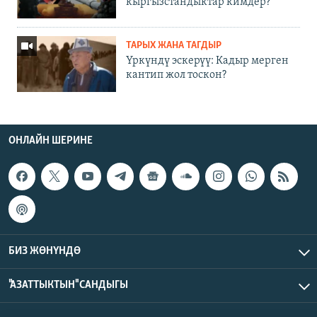
кыргызстандыктар кимдер?
ТАРЫХ ЖАНА ТАГДЫР
Үркүндү эскерүү: Кадыр мерген
кантип жол тоскон?
ОНЛАЙН ШЕРИНЕ
БИЗ ЖӨНҮНДӨ
"АЗАТТЫКТЫН" САНДЫГЫ