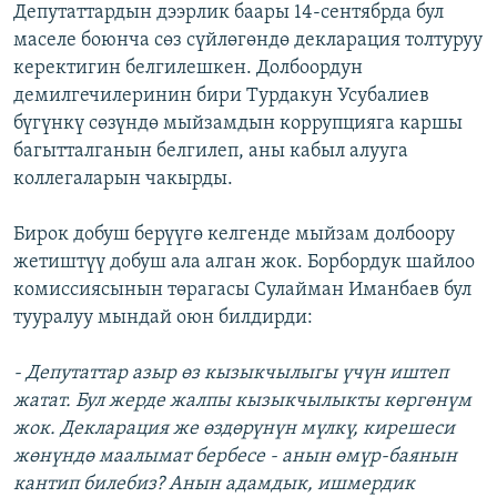
Депутаттардын дээрлик баары 14-сентябрда бул
маселе боюнча сөз сүйлөгөндө декларация толтуруу
керектигин белгилешкен. Долбоордун
демилгечилеринин бири Турдакун Усубалиев
бүгүнкү сөзүндө мыйзамдын коррупцияга каршы
багытталганын белгилеп, аны кабыл алууга
коллегаларын чакырды.
Бирок добуш берүүгө келгенде мыйзам долбоору
жетиштүү добуш ала алган жок. Борбордук шайлоо
комиссиясынын төрагасы Сулайман Иманбаев бул
тууралуу мындай оюн билдирди:
- Депутаттар азыр өз кызыкчылыгы үчүн иштеп
жатат. Бул жерде жалпы кызыкчылыкты көргөнүм
жок. Декларация же өздөрүнүн мүлкү, кирешеси
жөнүндө маалымат бербесе - анын өмүр-баянын
кантип билебиз? Анын адамдык, ишмердик