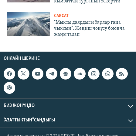
кымбаттай турганын эскертти
САЯСАТ
"Мыкты даярдыгы барлар гана
чыксын". Жеңиш чокусу боюнча
жаңы талап
ОНЛАЙН ШЕРИНЕ
БИЗ ЖӨНҮНДӨ
"АЗАТТЫКТЫН" САНДЫГЫ