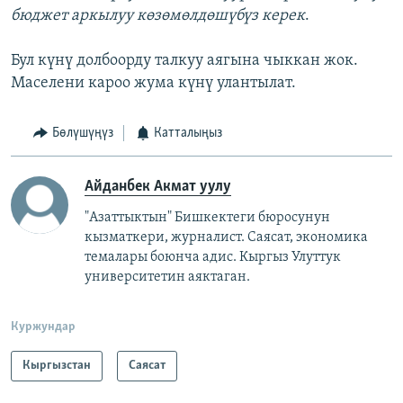
бюджет аркылуу көзөмөлдөшүбүз керек
.
Бул күнү долбоорду талкуу аягына чыккан жок.
Маселени кароо жума күнү улантылат.
Бөлүшүңүз
Катталыңыз
Айданбек Акмат уулу
"Азаттыктын" Бишкектеги бюросунун
кызматкери, журналист. Саясат, экономика
темалары боюнча адис. Кыргыз Улуттук
университетин аяктаган.
Куржундар
Кыргызстан
Саясат