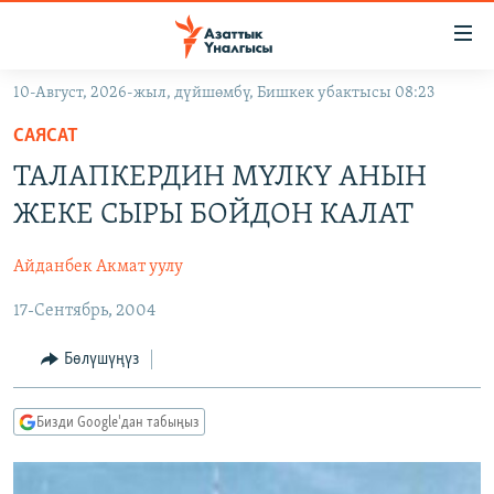
Линктер
Мазмунга
өтүңүз
10-Август, 2026-жыл, дүйшөмбү, Бишкек убактысы 08:23
Навигацияга
ЖАҢЫЛЫКТАР
өтүңүз
САЯСАТ
КЫРГЫЗСТАН
Издөөгө
ТАЛАПКЕРДИН МҮЛКҮ АНЫН
салыңыз
ДҮЙНӨ
КЫРГЫЗСТАН
ЖЕКЕ СЫРЫ БОЙДОН КАЛАТ
УКРАИНА
САЯСАТ
ДҮЙНӨ
Айданбек Акмат уулу
АТАЙЫН ИЛИКТӨӨ
ЭКОНОМИКА
БОРБОР АЗИЯ
17-Сентябрь, 2004
ТВ ПРОГРАММАЛАР
МАДАНИЯТ
ПОДКАСТ
БҮГҮН АЗАТТЫКТА
Бөлүшүңүз
ӨЗГӨЧӨ ПИКИР
ЭКСПЕРТТЕР ТАЛДАЙТ
Бизди Google'дан табыңыз
БИЗ ЖАНА ДҮЙНӨ
Русский
ДАНИСТЕ