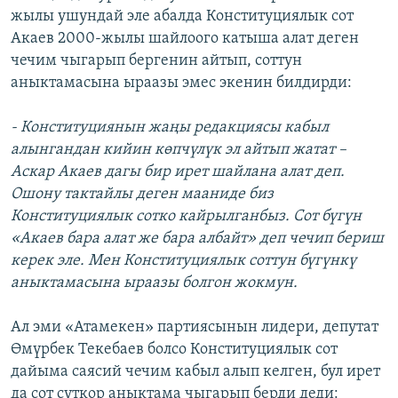
жылы ушундай эле абалда Конституциялык сот
Акаев 2000-жылы шайлоого катыша алат деген
чечим чыгарып бергенин айтып, соттун
аныктамасына ыраазы эмес экенин билдирди:
- Конституциянын жаңы редакциясы кабыл
алынгандан кийин көпчүлүк эл айтып жатат –
Аскар Акаев дагы бир ирет шайлана алат деп.
Ошону тактайлы деген мааниде биз
Конституциялык сотко кайрылганбыз. Сот бүгүн
«Акаев бара алат же бара албайт» деп чечип бериш
керек эле. Мен Конституциялык соттун бүгүнкү
аныктамасына ыраазы болгон жокмун.
Ал эми «Атамекен» партиясынын лидери, депутат
Өмүрбек Текебаев болсо Конституциялык сот
дайыма саясий чечим кабыл алып келген, бул ирет
да сот сүткор аныктама чыгарып берди деди: