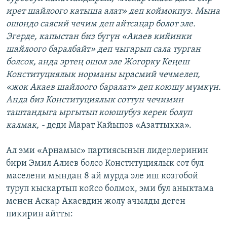
ирет шайлоого катыша алат» деп коймокпуз. Мына
ошондо саясий чечим деп айтсаңар болот эле.
Эгерде, капыстан биз бүгүн «Акаев кийинки
шайлоого баралбайт» деп чыгарып сала турган
болсок, анда эртең ошол эле Жогорку Кеңеш
Конституциялык норманы ырасмий чечмелеп,
«жок Акаев шайлоого баралат» деп коюшу мүмкүн.
Анда биз Конституциялык соттун чечимин
таштандыга ыргытып коюшубуз керек болуп
калмак, -
деди Марат Кайыпов «Азаттыкка».
Ал эми «Арнамыс» партиясынын лидерлеринин
бири Эмил Алиев болсо Конституциялык сот бул
маселени мындан 8 ай мурда эле иш козгобой
туруп кыскартып койсо болмок, эми бул аныктама
менен Аскар Акаевдин жолу ачылды деген
пикирин айтты: