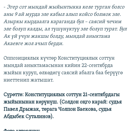
-
Эгер сот мындай жыйынтыкка келе турган болсо
аны 9 ай мурда эле кабыл алып койсо болмок эле.
Азыркы кырдаалга караганда бул – саясий чечим
эле болуп калды, ал түшүнүктүү эле болуп турат. Бул
Ак үй үчүн жакшы болду, мындай аныктама
Акаевге жол ачып берди.
Оппозициялык күчтөр Конституциялык соттун
мындай аныктамасынан кийин 22-сентябрда
жыйын куруп, өлкөдөгү саясий абалга баа берүүгө
ниеттенип жатышат.
Сүрөттө: Конституциялык соттун 21-сентябрдагы
жыйынынан көрүнүш. (Солдон оңго карай: судья
Павел Дрыжак, төрага Чолпон Баекова, судья
Абдыбек Суталинов).