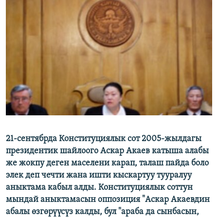
ОНЛАЙН ШЕРИНЕ
ЭЖЕ-СИҢДИЛЕР
АЗАТТЫК+
ЫҢГАЙСЫЗ СУРООЛОР
ЭЕ/АРнун бардык сайттары
21-сентябрда Конституциялык сот 2005-жылдагы
президентик шайлоого Аскар Акаев катыша алабы
же жокпу деген маселени карап, талаш пайда боло
элек деп чечти жана ишти кыскартуу тууралуу
аныктама кабыл алды. Конституциялык соттун
мындай аныктамасын оппозиция "Аскар Акаевдин
абалы өзгөрүүсүз калды, бул "араба да сынбасын,