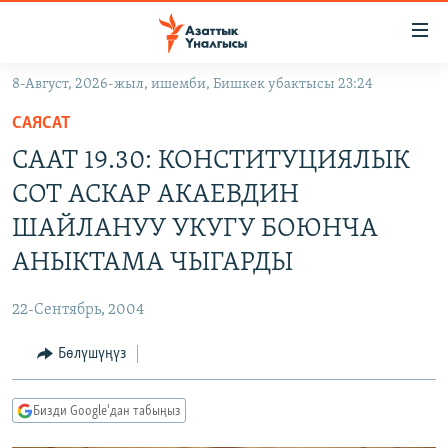
Линктер
Мазмунга
өтүңүз
8-Август, 2026-жыл, ишемби, Бишкек убактысы 23:24
Навигацияга
ЖАҢЫЛЫКТАР
өтүңүз
САЯСАТ
КЫРГЫЗСТАН
Издөөгө
СААТ 19.30: КОНСТИТУЦИЯЛЫК
салыңыз
ДҮЙНӨ
КЫРГЫЗСТАН
СОТ АСКАР АКАЕВДИН
УКРАИНА
САЯСАТ
ДҮЙНӨ
ШАЙЛАНУУ УКУГУ БОЮНЧА
АТАЙЫН ИЛИКТӨӨ
ЭКОНОМИКА
БОРБОР АЗИЯ
АНЫКТАМА ЧЫГАРДЫ
ТВ ПРОГРАММАЛАР
МАДАНИЯТ
22-Сентябрь, 2004
ПОДКАСТ
БҮГҮН АЗАТТЫКТА
Бөлүшүңүз
ӨЗГӨЧӨ ПИКИР
ЭКСПЕРТТЕР ТАЛДАЙТ
БИЗ ЖАНА ДҮЙНӨ
Русский
Бизди Google'дан табыңыз
ДАНИСТЕ