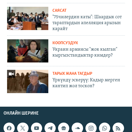
САЯСАТ
"75чилердин каты": Шаардык сот
тараптардын апелляция арызын
карайт
КООПСУЗДУК
Украин армиясы "жок кылган"
кыргызстандыктар кимдер?
ТАРЫХ ЖАНА ТАГДЫР
Үркүндү эскерүү: Кадыр мерген
кантип жол тоскон?
ОНЛАЙН ШЕРИНЕ