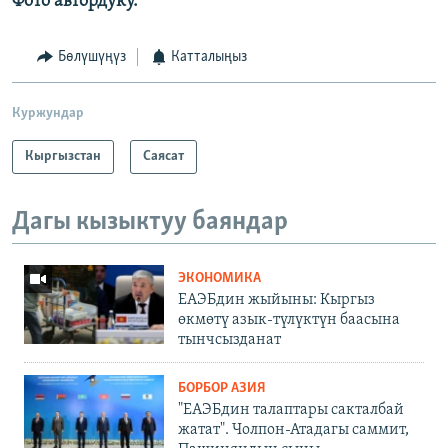
Фото автордуку.
Бөлүшүңүз
Катталыңыз
Куржундар
Кыргызстан
Саясат
Дагы кызыктуу баяндар
ЭКОНОМИКА
ЕАЭБдин жыйыны: Кыргыз
өкмөтү азык-түлүктүн баасына
тынчсызданат
БОРБОР АЗИЯ
"ЕАЭБдин талаптары сакталбай
жатат". Чолпон-Атадагы саммит,