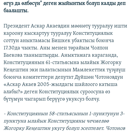
өгүз да өлбөсүн" деген жыйынтык болуп калды деп
баалашты.
Президент Аскар Акаевдин мөөнөтү тууралуу ишти
кароону кыскартуу тууралуу Конституциялык
соттун аныктамасы Бишкек убактысы боюнча
17.30да чыкты. Аны менен төрайым Чолпон
Баекова тааныштырды. Аныктамага караганда,
Конституциянын 61-статьясына ылайык Жогорку
Кеңештин эки палатасынын Мамлекеттик түзүлүш
боюнча комитеттери депутат Дүйшөн Чотоновдун
«Аскар Акаев 2005-жылдагы шайлоого катыша
алабы?» деген Конституциялык суроосуна өз
бүтүмүн чыгарып берүүгө укуксуз болчу.
- Конституциянын 58-статьясынын 1-пунктунун 3-
пунктуна ылайык Конституцияны чечмелөө
Жогорку Кеңештин укугу болуп эсептелет. Чотонов