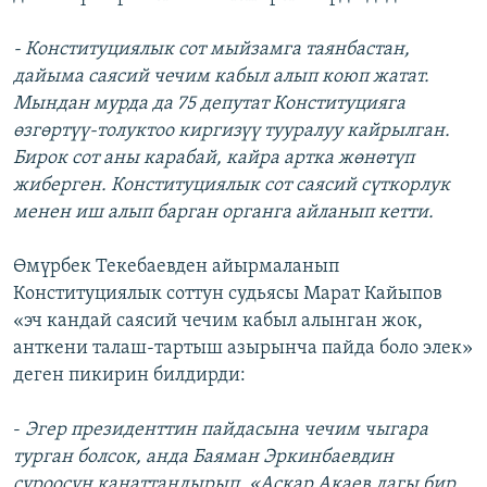
- Конституциялык сот мыйзамга таянбастан,
дайыма саясий чечим кабыл алып коюп жатат.
Мындан мурда да 75 депутат Конституцияга
өзгөртүү-толуктоо киргизүү тууралуу кайрылган.
Бирок сот аны карабай, кайра артка жөнөтүп
жиберген. Конституциялык сот саясий сүткорлук
менен иш алып барган органга айланып кетти.
Өмүрбек Текебаевден айырмаланып
Конституциялык соттун судьясы Марат Кайыпов
«эч кандай саясий чечим кабыл алынган жок,
анткени талаш-тартыш азырынча пайда боло элек»
деген пикирин билдирди:
-
Эгер президенттин пайдасына чечим чыгара
турган болсок, анда Баяман Эркинбаевдин
суроосун канаттандырып, «Аскар Акаев дагы бир