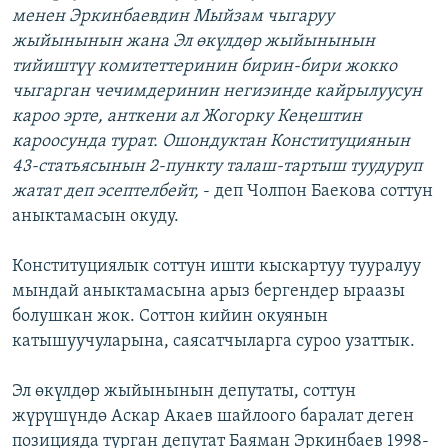
менен Эркинбаевдин Мыйзам чыгаруу
жыйынынын жана Эл өкүлдөр жыйынынын
тийиштүү комитеттеринин бирин-бири жокко
чыгарган чечимдеринин негизинде кайрылуусун
кароо эрте, анткени ал Жогорку Кеңештин
кароосунда турат. Ошондуктан Конституциянын
43-статьясынын 2-пункту талаш-тартыш туудуруп
жатат деп эсептелбейт,
- деп Чолпон Баекова соттун
аныктамасын окуду.
Конституциялык соттун ишти кыскартуу тууралуу
мындай аныктамасына арыз бергендер ыраазы
болушкан жок. Соттон кийин окуянын
катышуучуларына, саясатчыларга суроо узаттык.
Эл өкүлдөр жыйынынын депутаты, соттун
жүрүшүндө Аскар Акаев шайлоого баралат деген
позицияда турган депутат Баяман Эркинбаев 1998-