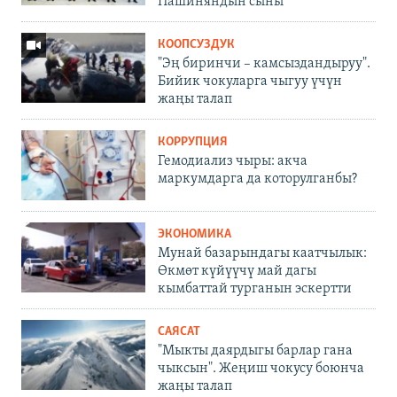
Пашиняндын сыны
КООПСУЗДУК
"Эң биринчи – камсыздандыруу".
Бийик чокуларга чыгуу үчүн
жаңы талап
КОРРУПЦИЯ
Гемодиализ чыры: акча
маркумдарга да которулганбы?
ЭКОНОМИКА
Мунай базарындагы каатчылык:
Өкмөт күйүүчү май дагы
кымбаттай турганын эскертти
САЯСАТ
"Мыкты даярдыгы барлар гана
чыксын". Жеңиш чокусу боюнча
жаңы талап