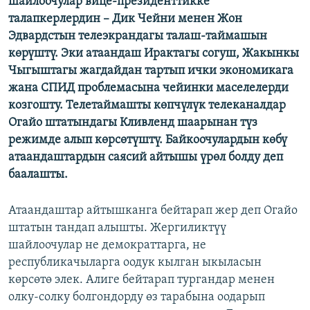
шайлоочулар вице-президенттикке
ОНЛАЙН ШЕРИНЕ
ЭЖЕ-СИҢДИЛЕР
талапкерлердин – Дик Чейни менен Жон
Эдвардстын телеэкрандагы талаш-таймашын
АЗАТТЫК+
көрүштү. Эки атаандаш Ирактагы согуш, Жакынкы
ЫҢГАЙСЫЗ СУРООЛОР
Чыгыштагы жагдайдан тартып ички экономикага
жана СПИД проблемасына чейинки маселелерди
козгошту. Телетаймашты көпчүлүк телеканалдар
ЭЕ/АРнун бардык сайттары
Огайо штатындагы Кливленд шаарынан түз
режимде алып көрсөтүштү. Байкоочулардын көбү
атаандаштардын саясий айтышы үрөл болду деп
баалашты.
Атаандаштар айтышканга бейтарап жер деп Огайо
штатын тандап алышты. Жергиликтүү
шайлоочулар не демократтарга, не
республикачыларга оодук кылган ыкыласын
көрсөтө элек. Алиге бейтарап тургандар менен
олку-солку болгондорду өз тарабына оодарып