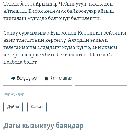
Теледебатта айрымдар Чейни утуп чыкты деп
айтышты. Бирок көпчүлүк байкоочулар айтыш
тайталаш мүнөздө болгонун белгилешти.
Соңку сурамжылар Буш менен Керринин рейтинги
азыр теңелгенин көрсөттү. Алардын экинчи
телетаймашы алдыдагы жума күнгө, акыркысы
келерки шаршембиге белгиленген. Шайлоо 2-
ноябрда болот.
Бөлүшүңүз
Катталыңыз
Куржундар
Дүйнө
Саясат
Дагы кызыктуу баяндар