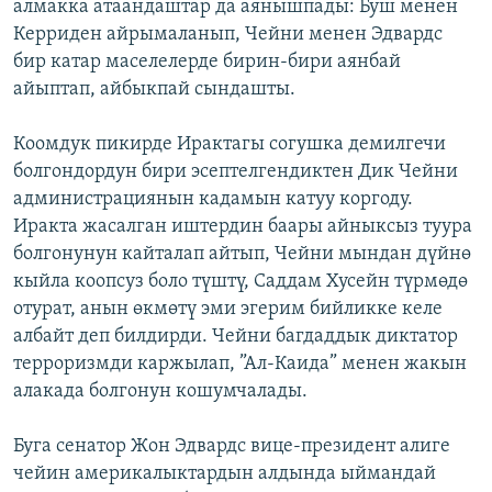
алмакка атаандаштар да аянышпады: Буш менен
Керриден айрымаланып, Чейни менен Эдвардс
бир катар маселелерде бирин-бири аянбай
айыптап, айбыкпай сындашты.
Коомдук пикирде Ирактагы согушка демилгечи
болгондордун бири эсептелгендиктен Дик Чейни
администрациянын кадамын катуу коргоду.
Иракта жасалган иштердин баары айныксыз туура
болгонунун кайталап айтып, Чейни мындан дүйнө
кыйла коопсуз боло түштү, Саддам Хусейн түрмөдө
отурат, анын өкмөтү эми эгерим бийликке келе
албайт деп билдирди. Чейни багдаддык диктатор
терроризмди каржылап, ”Ал-Каида” менен жакын
алакада болгонун кошумчалады.
Буга сенатор Жон Эдвардс вице-президент алиге
чейин америкалыктардын алдында ыймандай