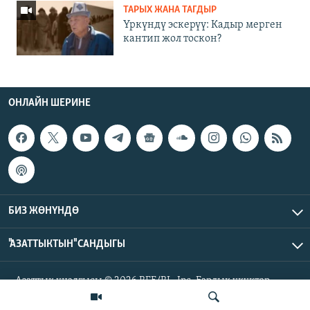
ТАРЫХ ЖАНА ТАГДЫР
Үркүндү эскерүү: Кадыр мерген
кантип жол тоскон?
ОНЛАЙН ШЕРИНЕ
БИЗ ЖӨНҮНДӨ
"АЗАТТЫКТЫН" САНДЫГЫ
Азаттык үналгысы © 2026 RFE/RL, Inc. Бардык укуктар
корголгон.