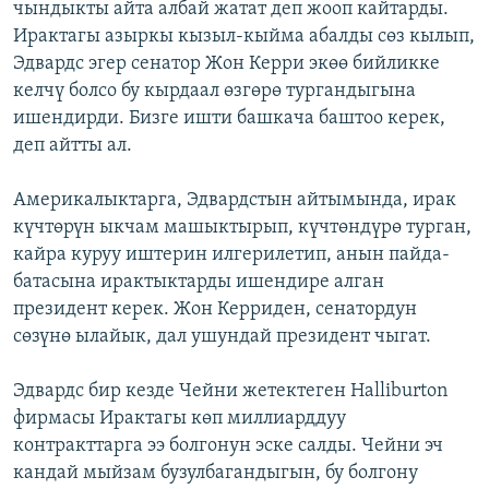
чындыкты айта албай жатат деп жооп кайтарды.
Ирактагы азыркы кызыл-кыйма абалды сөз кылып,
Эдвардс эгер сенатор Жон Керри экөө бийликке
келчү болсо бу кырдаал өзгөрө тургандыгына
ишендирди. Бизге ишти башкача баштоо керек,
деп айтты ал.
Америкалыктарга, Эдвардстын айтымында, ирак
күчтөрүн ыкчам машыктырып, күчтөндүрө турган,
кайра куруу иштерин илгерилетип, анын пайда-
батасына ирактыктарды ишендире алган
президент керек. Жон Керриден, сенатордун
сөзүнө ылайык, дал ушундай президент чыгат.
Эдвардс бир кезде Чейни жетектеген Halliburton
фирмасы Ирактагы көп миллиарддуу
контракттарга ээ болгонун эске салды. Чейни эч
кандай мыйзам бузулбагандыгын, бу болгону