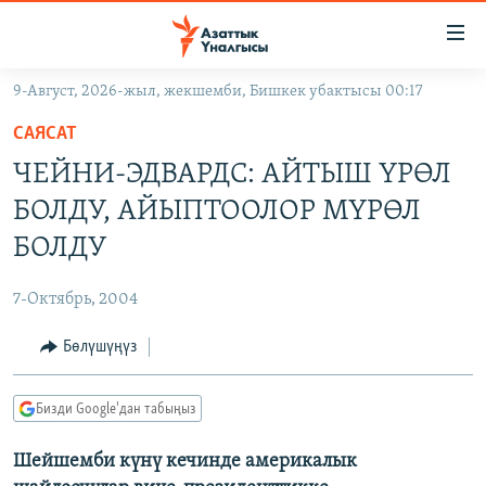
Линктер
Мазмунга
өтүңүз
9-Август, 2026-жыл, жекшемби, Бишкек убактысы 00:17
Навигацияга
ЖАҢЫЛЫКТАР
өтүңүз
САЯСАТ
КЫРГЫЗСТАН
Издөөгө
ЧЕЙНИ-ЭДВАРДС: АЙТЫШ ҮРӨЛ
салыңыз
ДҮЙНӨ
КЫРГЫЗСТАН
БОЛДУ, АЙЫПТООЛОР МҮРӨЛ
УКРАИНА
САЯСАТ
ДҮЙНӨ
БОЛДУ
АТАЙЫН ИЛИКТӨӨ
ЭКОНОМИКА
БОРБОР АЗИЯ
7-Октябрь, 2004
ТВ ПРОГРАММАЛАР
МАДАНИЯТ
Бөлүшүңүз
ПОДКАСТ
БҮГҮН АЗАТТЫКТА
ӨЗГӨЧӨ ПИКИР
ЭКСПЕРТТЕР ТАЛДАЙТ
Бизди Google'дан табыңыз
БИЗ ЖАНА ДҮЙНӨ
Русский
Шейшемби күнү кечинде америкалык
ДАНИСТЕ