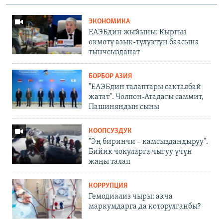
ЭКОНОМИКА
ЕАЭБдин жыйыны: Кыргыз
өкмөтү азык-түлүктүн баасына
тынчсызданат
БОРБОР АЗИЯ
"ЕАЭБдин талаптары сакталбай
жатат". Чолпон-Атадагы саммит,
Пашиняндын сыны
КООПСУЗДУК
"Эң биринчи – камсыздандыруу".
Бийик чокуларга чыгуу үчүн
жаңы талап
КОРРУПЦИЯ
Гемодиализ чыры: акча
маркумдарга да которулганбы?