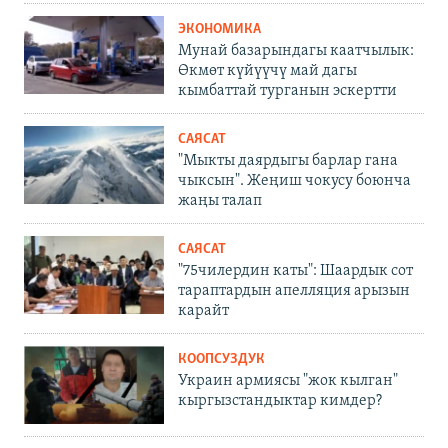
ЭКОНОМИКА
Мунай базарындагы каатчылык:
Өкмөт күйүүчү май дагы
кымбаттай турганын эскертти
САЯСАТ
"Мыкты даярдыгы барлар гана
чыксын". Жеңиш чокусу боюнча
жаңы талап
САЯСАТ
"75чилердин каты": Шаардык сот
тараптардын апелляция арызын
карайт
КООПСУЗДУК
Украин армиясы "жок кылган"
кыргызстандыктар кимдер?