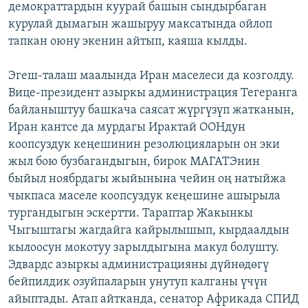
демократтардын куурай башын сындырбаган
курулай дымагын жашыруу максатында ойлоп
тапкан оюну экенин айтып, каяша кылды.
Эгеш-талаш маалында Иран маселеси да козголду.
Вице-президент азыркы администрация Тегеранга
байланыштуу башкача саясат жүргүзүп жатканын,
Иран кантсе да мурдагы Ирактай ООНдун
коопсуздук кеңешинин резолюцияларын он эки
жыл бою бузбагандыгын, бирок МАГАТЭнин
быйыл ноябрдагы жыйынына чейин оң натыйжа
чыкпаса маселе коопсуздук кеңешине ашырыла
тургандыгын эскертти. Тараптар Жакынкы
Чыгыштагы жагдайга кайрылышып, кырдаалдын
кылоосун мокотуу зарылдыгына макул болушту.
Эдвардс азыркы администрацияны дүйнөдөгү
бейпилдик озуйпаларын унутуп калганы үчүн
айыптады. Атап айтканда, сенатор Африкада СПИД