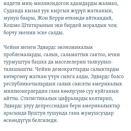
илдети миң-миллиондогон адамдарды жалмап,
Суданда кызыл уук кыргын жүрүп жатканын,
мунун баары, Жон Керри өткөндө айткандай,
Кошмо Штатарынын эки бирдей моралдык чоң
борчу экенин эске салды.
Чейни менен Эдвардс экономикалык
проблемаларды, салык, саламаттык сактоо, ички
турмуштун башка да маселелерин талкуулап-
талашышты. Чейни демократтарды салыктарды
көтөргөнү жаткан үчүн сынга алды, Эдвардс болсо
республикачылардын салык саясаты америкалык
миллионерлердин гана көөлүсүнө суу куйганын
айтты. Статистикалык цифраларды келтирип,
Эдвардс улуу депрессиядан бери америкалыктар
арасында Буштун тушунда гана жумушсуздар
өскөндүгүн белгиледи.