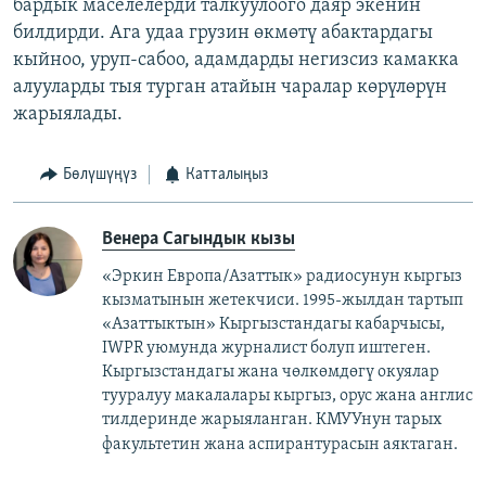
бардык маселелерди талкуулоого даяр экенин
билдирди. Ага удаа грузин өкмөтү абактардагы
кыйноо, уруп-сабоо, адамдарды негизсиз камакка
алууларды тыя турган атайын чаралар көрүлөрүн
жарыялады.
Бөлүшүңүз
Катталыңыз
Венера Сагындык кызы
«Эркин Европа/Азаттык» радиосунун кыргыз
кызматынын жетекчиси. 1995-жылдан тартып
«Азаттыктын» Кыргызстандагы кабарчысы,
IWPR уюмунда журналист болуп иштеген.
Кыргызстандагы жана чөлкөмдөгү окуялар
тууралуу макалалары кыргыз, орус жана англис
тилдеринде жарыяланган. КМУУнун тарых
факультетин жана аспирантурасын аяктаган.​