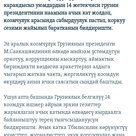
карандысыз уюмдардын 14 жетекчиси грузин
президентинин наамына ачык кат жолдоп,
коомчулук арасында сабырдуулук пастап, коркуу
сезими жайылып баратканын билдиришти.
Эл аралык коомчулук Грузиянын президенти
М.Саакашвилинин өлкөдө мыйзам үстөмдүгүн
орнотуу, коррупцияны кыскартуу, аймактык
биримдикти көздөгөн аракеттерин алдыга
чыгарып жаткан чакта, жергиликтүү коомдун
өкүлдөрү анын ички саясатын сындай баштады.
Ушул апта башында Грузиялык белгилүү 14
коомдук ишмер айрым эркин гезиттер
жарыялаган ачык катында өлкөдөгү кырдаалга
байланыштуу терең тынчсыздануусун
билдиришти. Ачык катка Тбилисилик көрүнүктүү
юристтер, журналисттер, укук коргоочулар жана