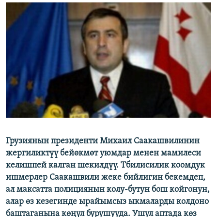
ОНЛАЙН ШЕРИНЕ
ЭЖЕ-СИҢДИЛЕР
АЗАТТЫК+
ЫҢГАЙСЫЗ СУРООЛОР
ЭЕ/АРнун бардык сайттары
Грузиянын президенти Михаил Саакашвилинин
жергиликтүү бейөкмөт уюмдар менен мамилеси
келишпей калган шекилдүү. Тбилисилик коомдук
ишмерлер Саакашвили жеке бийлигин бекемдеп,
ал максатта полициянын колу-бутун бош койгонун,
алар өз кезегинде ырайымсыз ыкмаларды колдоно
баштаганына көңүл бурушууда. Ушул аптада көз