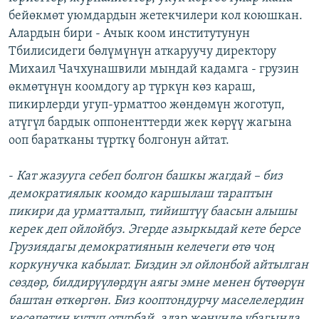
бейөкмөт уюмдардын жетекчилери кол коюшкан.
Алардын бири - Ачык коом институтунун
Тбилисидеги бөлүмүнүн аткаруучу директору
Михаил Чачхунашвили мындай кадамга - грузин
өкмөтүнүн коомдогу ар түркүн көз караш,
пикирлерди угуп-урматтоо жөндөмүн жоготуп,
атүгүл бардык оппоненттерди жек көрүү жагына
ооп баратканы түрткү болгонун айтат.
-
Кат жазууга себеп болгон башкы жагдай – биз
демократиялык коомдо каршылаш тараптын
пикири да урматталып, тийиштүү баасын алышы
керек деп ойлойбуз. Эгерде азыркыдай кете берсе
Грузиядагы демократиянын келечеги өтө чоң
коркунучка кабылат. Биздин эл ойлонбой айтылган
сөздөр, билдирүүлөрдүн аягы эмне менен бүтөөрүн
баштан өткөргөн. Биз кооптондурчу маселелердин
кесепетин күтүп отурбай, алар жөнүндө убагында