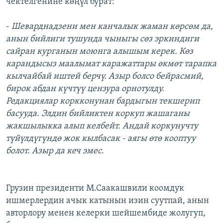
чектелгенине көңүл бурат:
-
Шеварднадзени мен канчалык жаман көрсөм да,
анын бийлиги тушунда чыныгы сөз эркиндиги
сайран курганын моюнга алышым керек. Көз
карандысыз маалымат каражаттары өкмөт тарапка
кылчайбай иштей берчү. Азыр болсо бейрасмий,
бирок абдан күчтүү цензура орнотулду.
Редакциялар коркконунан бардыгын текшерип
басууда. Элдин бийликтен коркуп жашаганы
жакшылыкка алып келбейт. Андай коркунучту
түйүлдүгүндө жок кылбасак - аягы өтө кооптуу
болот. Азыр да кеч эмес
.
Грузин президенти М.Саакашвили коомдук
ишмерлердин ачык катынын изин суутпай, анын
авторлору менен келерки шейшембиде жолугуп,