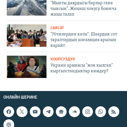
"Мыкты даярдыгы барлар гана
чыксын". Жеңиш чокусу боюнча
жаңы талап
САЯСАТ
"75чилердин каты": Шаардык сот
тараптардын апелляция арызын
карайт
КООПСУЗДУК
Украин армиясы "жок кылган"
кыргызстандыктар кимдер?
ОНЛАЙН ШЕРИНЕ