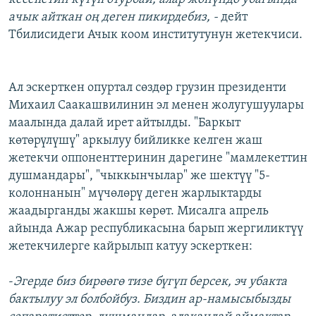
ачык айткан оң деген пикирдебиз, -
дейт
Тбилисидеги Ачык коом институтунун жетекчиси.
Ал эскерткен опуртал сөздөр грузин президенти
Михаил Саакашвилинин эл менен жолугушуулары
маалында далай ирет айтылды. "Баркыт
көтөрүлүшү" аркылуу бийликке келген жаш
жетекчи оппоненттеринин дарегине "мамлекеттин
душмандары", "чыккынчылар" же шектүү "5-
колоннанын" мүчөлөрү деген жарлыктарды
жаадырганды жакшы көрөт. Мисалга апрель
айында Ажар республикасына барып жергиликтүү
жетекчилерге кайрылып катуу эскерткен:
-
Эгерде биз бирөөгө тизе бүгүп берсек, эч убакта
бактылуу эл болбойбуз. Биздин ар-намысыбызды