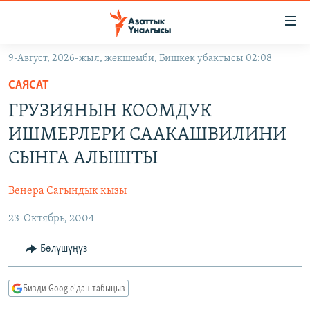
Линктер
Мазмунга
өтүңүз
9-Август, 2026-жыл, жекшемби, Бишкек убактысы 02:08
Навигацияга
ЖАҢЫЛЫКТАР
өтүңүз
САЯСАТ
КЫРГЫЗСТАН
Издөөгө
ГРУЗИЯНЫН КООМДУК
салыңыз
ДҮЙНӨ
КЫРГЫЗСТАН
ИШМЕРЛЕРИ СААКАШВИЛИНИ
УКРАИНА
САЯСАТ
ДҮЙНӨ
СЫНГА АЛЫШТЫ
АТАЙЫН ИЛИКТӨӨ
ЭКОНОМИКА
БОРБОР АЗИЯ
Венера Сагындык кызы
ТВ ПРОГРАММАЛАР
МАДАНИЯТ
23-Октябрь, 2004
ПОДКАСТ
БҮГҮН АЗАТТЫКТА
ӨЗГӨЧӨ ПИКИР
ЭКСПЕРТТЕР ТАЛДАЙТ
Бөлүшүңүз
БИЗ ЖАНА ДҮЙНӨ
Русский
Бизди Google'дан табыңыз
ДАНИСТЕ