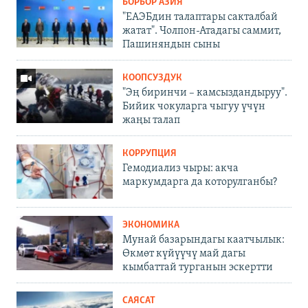
БОРБОР АЗИЯ
"ЕАЭБдин талаптары сакталбай
жатат". Чолпон-Атадагы саммит,
Пашиняндын сыны
КООПСУЗДУК
"Эң биринчи – камсыздандыруу".
Бийик чокуларга чыгуу үчүн
жаңы талап
КОРРУПЦИЯ
Гемодиализ чыры: акча
маркумдарга да которулганбы?
ЭКОНОМИКА
Мунай базарындагы каатчылык:
Өкмөт күйүүчү май дагы
кымбаттай турганын эскертти
САЯСАТ