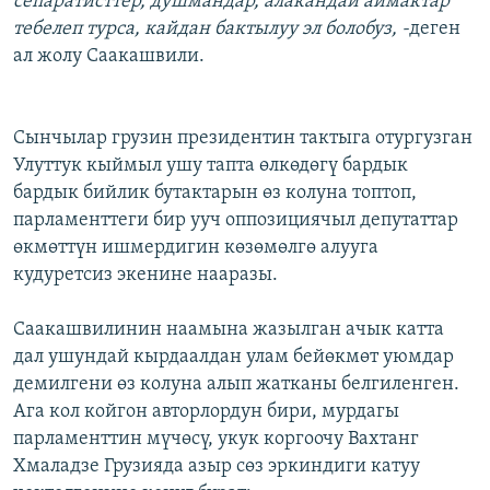
сепаратисттер, душмандар, алакандай аймактар
тебелеп турса, кайдан бактылуу эл болобуз, -
деген
ал жолу Саакашвили.
Сынчылар грузин президентин тактыга отургузган
Улуттук кыймыл ушу тапта өлкөдөгү бардык
бардык бийлик бутактарын өз колуна топтоп,
парламенттеги бир ууч оппозициячыл депутаттар
өкмөттүн ишмердигин көзөмөлгө алууга
кудуретсиз экенине нааразы.
Саакашвилинин наамына жазылган ачык катта
дал ушундай кырдаалдан улам бейөкмөт уюмдар
демилгени өз колуна алып жатканы белгиленген.
Ага кол койгон авторлордун бири, мурдагы
парламенттин мүчөсү, укук коргоочу Вахтанг
Хмаладзе Грузияда азыр сөз эркиндиги катуу