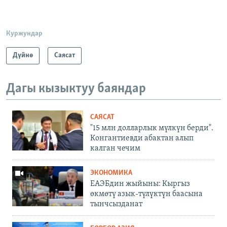
Куржундар
Дүйнө
Саясат
Дагы кызыктуу баяндар
САЯСАТ
"15 млн долларлык мүлкүн берди".
Конгантиевди абактан алып
калган чечим
ЭКОНОМИКА
ЕАЭБдин жыйыны: Кыргыз
өкмөтү азык-түлүктүн баасына
тынчсызданат