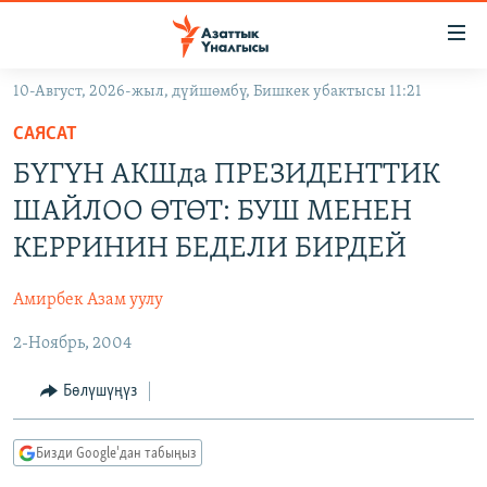
Линктер
Мазмунга
өтүңүз
10-Август, 2026-жыл, дүйшөмбү, Бишкек убактысы 11:21
Навигацияга
ЖАҢЫЛЫКТАР
өтүңүз
САЯСАТ
КЫРГЫЗСТАН
Издөөгө
БҮГҮН АКШда ПРЕЗИДЕНТТИК
салыңыз
ДҮЙНӨ
КЫРГЫЗСТАН
ШАЙЛОО ӨТӨТ: БУШ МЕНЕН
УКРАИНА
САЯСАТ
ДҮЙНӨ
КЕРРИНИН БЕДЕЛИ БИРДЕЙ
АТАЙЫН ИЛИКТӨӨ
ЭКОНОМИКА
БОРБОР АЗИЯ
Амирбек Азам уулу
ТВ ПРОГРАММАЛАР
МАДАНИЯТ
2-Ноябрь, 2004
ПОДКАСТ
БҮГҮН АЗАТТЫКТА
ӨЗГӨЧӨ ПИКИР
ЭКСПЕРТТЕР ТАЛДАЙТ
Бөлүшүңүз
БИЗ ЖАНА ДҮЙНӨ
Русский
Бизди Google'дан табыңыз
ДАНИСТЕ