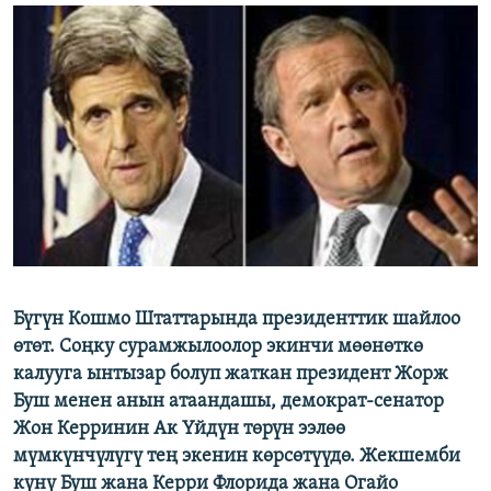
ОНЛАЙН ШЕРИНЕ
ЭЖЕ-СИҢДИЛЕР
АЗАТТЫК+
ЫҢГАЙСЫЗ СУРООЛОР
ЭЕ/АРнун бардык сайттары
Бүгүн Кошмо Штаттарында президенттик шайлоо
өтөт. Соңку сурамжылоолор экинчи мөөнөткө
калууга ынтызар болуп жаткан президент Жорж
Буш менен анын атаандашы, демократ-сенатор
Жон Керринин Ак Үйдүн төрүн ээлөө
мүмкүнчүлүгү тең экенин көрсөтүүдө. Жекшемби
күнү Буш жана Керри Флорида жана Огайо