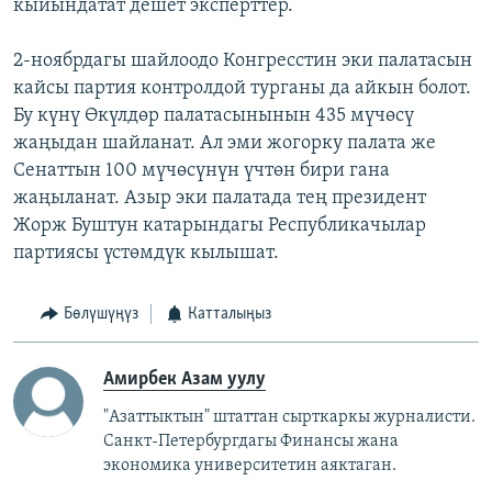
кыйындатат дешет эксперттер.
2-ноябрдагы шайлоодо Конгресстин эки палатасын
кайсы партия контролдой турганы да айкын болот.
Бу күнү Өкүлдөр палатасынынын 435 мүчөсү
жаңыдан шайланат. Ал эми жогорку палата же
Сенаттын 100 мүчөсүнүн үчтөн бири гана
жаңыланат. Азыр эки палатада тең президент
Жорж Буштун катарындагы Республикачылар
партиясы үстөмдүк кылышат.
Бөлүшүңүз
Катталыңыз
Амирбек Азам уулу
"Азаттыктын" штаттан сырткаркы журналисти.
Санкт-Петербургдагы Финансы жана
экономика университетин аяктаган.