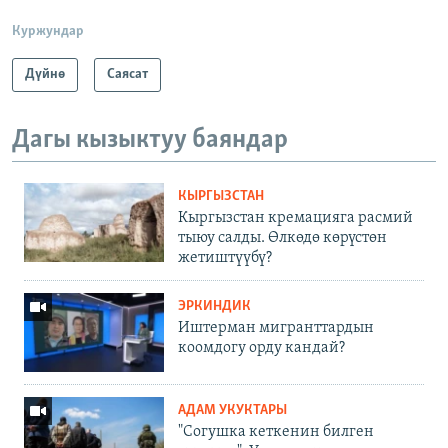
Куржундар
Дүйнө
Саясат
Дагы кызыктуу баяндар
КЫРГЫЗСТАН
Кыргызстан кремацияга расмий
тыюу салды. Өлкөдө көрүстөн
жетиштүүбү?
ЭРКИНДИК
Иштерман мигранттардын
коомдогу орду кандай?
АДАМ УКУКТАРЫ
"Согушка кеткенин билген