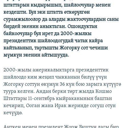
штаттарын кыдырышып, шайлоочулар менен
кездешти. Бул эки штатта өткөрүлгөн
сурамжылоолор да аларды жактоочулардын саны
бирдей экенин аныктаган. Ошондуктан
байкоочулар бул ирет да 2000-жылкы
президенттик шайлоодогудай чатак кайра
кайталанып, тартышты Жогорку сот чечиши
мүмкүн экенин айтышууда.
2000-жылы америкалыктарга президенттик
шайлоодо ким жеңип чыкканын билүү үчүн
Жогорку соттун өкүмүн 36 күн бою зарыга күтүүгө
туура келген. Андан берки төрт жылда Кошмо
Штаттары 11-сентябрь кыйраканынын баштан
кечирип, Ооган жана Ирак жеринде согуш отун
кечүүдө.
Анткен менен президент Жорж Буштун дагы бир