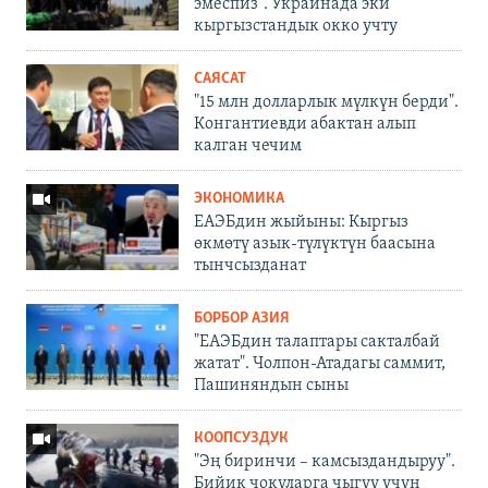
эмеспиз". Украинада эки
кыргызстандык окко учту
САЯСАТ
"15 млн долларлык мүлкүн берди".
Конгантиевди абактан алып
калган чечим
ЭКОНОМИКА
ЕАЭБдин жыйыны: Кыргыз
өкмөтү азык-түлүктүн баасына
тынчсызданат
БОРБОР АЗИЯ
"ЕАЭБдин талаптары сакталбай
жатат". Чолпон-Атадагы саммит,
Пашиняндын сыны
КООПСУЗДУК
"Эң биринчи – камсыздандыруу".
Бийик чокуларга чыгуу үчүн