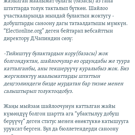
жазылган маалымат булагы (базасы) аз гана
штаттарда толук такталып бүткөн. Шайлоо
участкаларында мындай булактын жоктугу -
добуштарды саноону дагы татаалдатышы мүмкүн.
“Electionline.org” деген бейтарап вебсайттын
директору Д.Чапиндин сөзү:
-Тийиштүү булактардын кору(базасы) жок
болгондуктан, шайлоочулар өз ордундабы же туура
катталганбы, аны текшерүүчү куралыбыз жок. Биз
жергиликтүү маалыматтарды штаттын
деңгээлиндеги бизде мурдатан бар тизме менен
салыштырып толуктоодобуз.
Жаңы мыйзам шайлоочунун катталган жайы
күмөндүү болгон шартта ага “убактылуу добуш
берүүчү” деген статус менен өнөктүккө катышууга
уруксат берген. Бул да бюллетендерди саноону