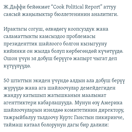
Ж.Даффи бейөкмөт “Cook Political Report” аттуу
саясый жаңылыктар бюллетенинин аналитиги.
Ирактагы согуш, өлкөдөгү коопсуздук жана
саламаттыкты камсыздоо проблемасы
президенттик шайлоого болгон кызыгууну
кийинки он жылда болуп көрбөгөндөй күчөтүүдө.
Ошон үчүн эл добуш берүүгө жапырт чыгат деп
күтүүлүүдө.
50 штаттын экиден үчүндө алдын ала добуш берүү
жүрүүдө жана ага шайлоочулар демейдегиден
жандуу катышып жатышканын маалымат
агенттиктери кабарлашууда. Мунун өзү Америка
шайлоочуларын изилдөө комитетинин директору,
тажрыйбалуу талдоочу Куртс Ганстын пикиринче,
таймаш катаал болорунун дагы бир далили: