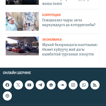
жаңы талап
КОРРУПЦИЯ
Гемодиализ чыры: акча
маркумдарга да которулганбы?
ЭКОНОМИКА
Мунай базарындагы каатчылык:
Өкмөт күйүүчү май дагы
кымбаттай турганын эскертти
ОНЛАЙН ШЕРИНЕ