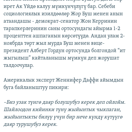
ирет Ак Үйдө калуу мүмкүнчүлүгү бар. Себеби
социологиялык изилдөөлөр Жор Буш менен анын
атаандашы - демократ-сенатор Жон Керринин
тарапкерлеринин саны ортосундагы айырма 1-2
проценттен ашпаганын көрсөтүүдө. Андан улам 2-
ноябрда төрт жыл мурда Буш менен вице-
президент Алберт Гордун ортосунда болгондой “ит
жыгылыш” кайталанышы мүмкүн деп жорушат
талдоочулар.
Америкалык эксперт Женнифер Даффи айымдын
буга байланыштуу пикири:
–Биз узак түнгө даяр болушубуз керек деп ойлойм.
Шайлоодон кийинки түнү жыйынтык чыкпаган,
жыйынтыкты билүү үчүн бир нече күндү күтүүгө
даяр турушубуз керек.