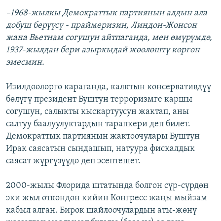
–1968-жылкы Демократтык партиянын алдын ала
добуш берүүсү - праймеризин, Линдон-Жонсон
жана Вьетнам согушун айтпаганда, мен өмүрүмдө,
1937-жылдан бери азыркыдай жөөлөштү көргөн
эмесмин.
Изилдөөлөргө караганда, калктын консервативдүү
бөлүгү президент Буштун терроризмге каршы
согушун, салыкты кыскартуусун жактап, аны
салтуу баалуулуктардын тарапкери деп билет.
Демократтык партиянын жактоочулары Буштун
Ирак саясатын сындашып, натуура фискалдык
саясат жүргүзүүдө деп эсептешет.
2000-жылы Флорида штатында болгон сүр-сүрдөн
эки жыл өткөндөн кийин Конгресс жаңы мыйзам
кабыл алган. Бирок шайлоочулардын аты-жөнү