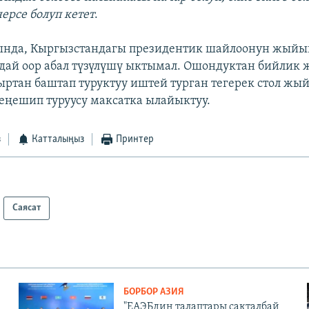
ерсе болуп кетет
.
нда, Кыргызстандагы президентик шайлоонун жый
ай оор абал түзүлүшү ыктымал. Ошондуктан бийлик 
ыртан баштап туруктуу иштей турган тегерек стол жы
еңешип туруусу максатка ылайыктуу.
з
Катталыңыз
Принтер
Саясат
БОРБОР АЗИЯ
"ЕАЭБдин талаптары сакталбай