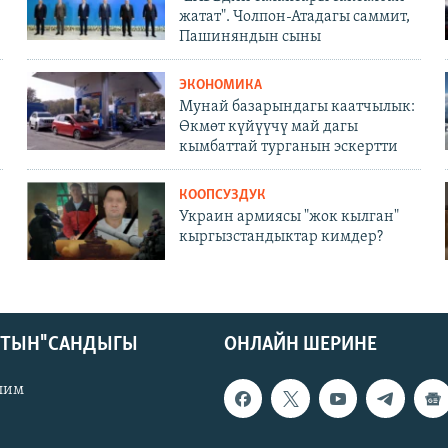
жатат". Чолпон-Атадагы саммит,
Пашиняндын сыны
ЭКОНОМИКА
Мунай базарындагы каатчылык:
Өкмөт күйүүчү май дагы
кымбаттай турганын эскертти
КООПСУЗДУК
Украин армиясы "жок кылган"
кыргызстандыктар кимдер?
КТЫН" САНДЫГЫ
ОНЛАЙН ШЕРИНЕ
лим