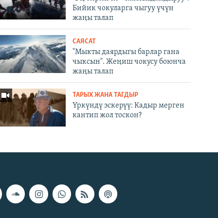
Бийик чокуларга чыгуу үчүн
жаңы талап
САЯСАТ
"Мыкты даярдыгы барлар гана
чыксын". Жеңиш чокусу боюнча
жаңы талап
ТАРЫХ ЖАНА ТАГДЫР
Үркүндү эскерүү: Кадыр мерген
кантип жол тоскон?