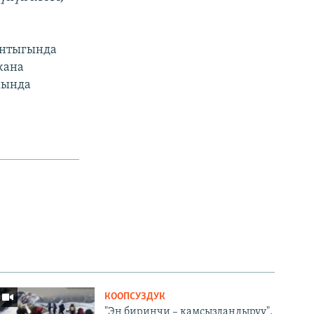
ынтыгында
жана
йында
КООПСУЗДУК
"Эң биринчи – камсыздандыруу".