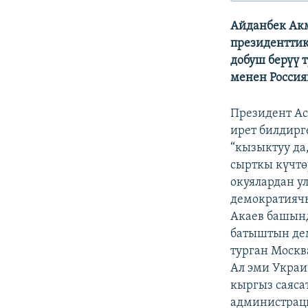
ЭЖЕ-СИҢДИЛЕР
Айданбек Акм
АЗАТТЫК+
президентти
ЫҢГАЙСЫЗ СУРООЛОР
добуш берүү 
менен Россия
Президент А
ирет билдирг
“кызыктуу да
сырткы күчтө
окуялардан у
демократиячы
Акаев башынд
батыштын де
турган Москв
Ал эми Украи
кыргыз саяса
администрац