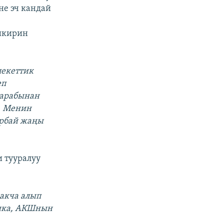
не эч кандай
икирин
лекеттик
еп
тарабынан
. Менин
ырбай жаңы
 тууралуу
 акча алып
ышка, АКШнын