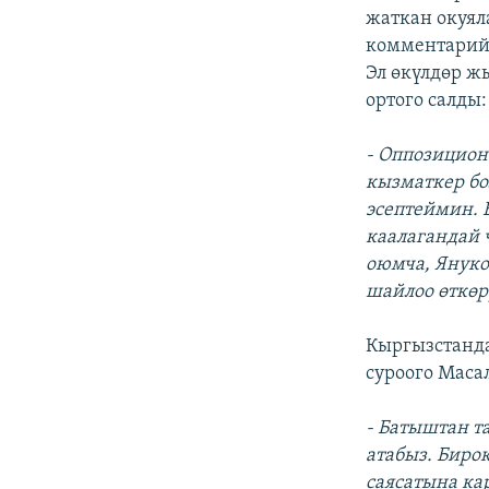
жаткан окуял
комментарий 
Эл өкүлдөр 
ортого салды:
- Оппозицион
кызматкер бо
эсептеймин. 
каалагандай 
оюмча, Януко
шайлоо өткөр
Кыргызстанда
суроого Маса
- Батыштан т
атабыз. Биро
саясатына ка