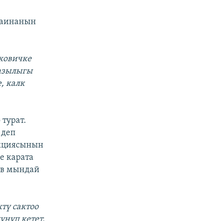
раинанын
уковичке
разылыгы
, калк
 турат.
 деп
акциясынын
е карата
ев мындай
тү сактоо
үнүп кетет,