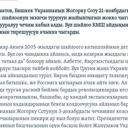
атов, Бишкек Украинанын Жогорку Соту 21-ноябрдаг
к шайлоонун экинчи турунун жыйынтыгын жокко чыг
тууралуу чечим кабыл алды. Бул шайлоо КМШ айдыңы
нын тирешүүсүн ачыкка чыгарды.
скар Акаев 2005-жылдагы шайлоого катышпаймын деп
ен. Бул сөз чындыкка айланса, анда келерки жылдагы
, татаал да” болоору айкын. Албетте, Кыргызстандагы 
рдүн таасири тийбей койбойт. Бул Грузия жана Украи
лам айкындалып турат. Бирок биздин өлкөдөгү талапке
л батышка, же Россияга ыктаарын ачык айта элек. Ал
а турган расмий бийлик бардык революцияларды кес
мократиялыкпы, башкабы, ар кандай экспансиялары
анын кадамдарынын бекем колдоочусуна айланып бар
нанын Жогорку Сотунун 3-декабрдагы чечимине келсе
тчыларынын пикири ар кыл болуп жатат. Президентти
иянын башчысынын орун басары Болот Жанузаков Укр