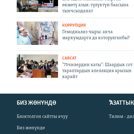
өкмөтү азык-түлүктүн баасына
тынчсызданат
КОРРУПЦИЯ
Гемодиализ чыры: акча
маркумдарга да которулганбы?
САЯСАТ
"75чилердин каты": Шаардык сот
тараптардын апелляция арызын
карайт
БИЗ ЖӨНҮНДӨ
"АЗАТТЫ
Блоктолгон сайтты ачуу
Тилим - ди
Биз жөнүндө