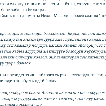
ар ал өлкөнүн ички иши экенин айтып, соттун чечими
бере албасын билдирди.
жыйынынын депутаты Исхак Масалиев болсо мындай п
ер катары жакшы деп баалаймын. Бирок, негизи мам
лгондуктан кийин бул туура эмес прецендент калды д
Бир топ адамдар чогулуп, кысым кылып, Жогорку Сот 
чечим кабыл алуусуна жетишүүгө болоорун көрсөтүүдө
вичтин сунушун колдоп, эки талапкерди тең катышт
үү туура болмок
.
гы президенттик шайлоого сырткы күчтөрдүн таасири
лиевдин жообу мындай болду:
аасир көбүрөөк болот. Анткени ал жактан биз көбүрөөк
к акыркы учурда мамлекеттик гезиттер аркылуу бат
ршылык көрсөтүлүүдө
.