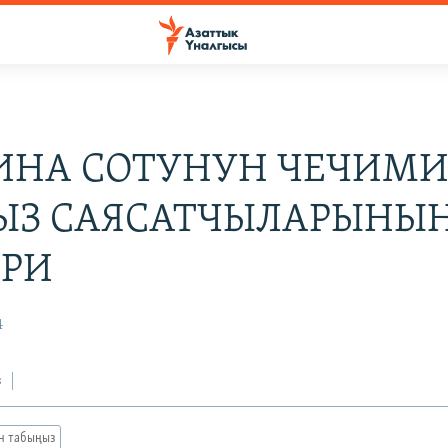
ИНА СОТУНУН ЧЕЧИМ
ЫЗ САЯСАТЧЫЛАРЫНЫ
РИ
4
з
ан табыңыз