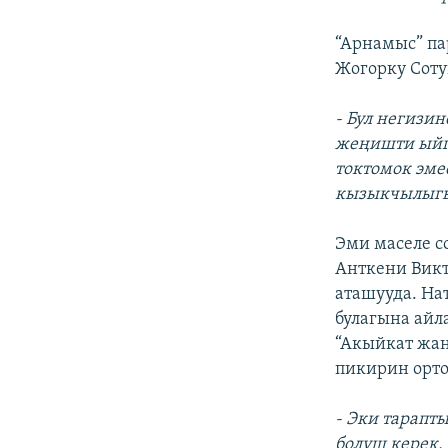
“Арнамыс” п
Жогорку Сот
- Бул негизи
жеңишти ыйга
токтомок эме
кызыкчылыгы
Эми маселе с
Анткени Викт
аташууда. На
булагына айл
“Акыйкат жа
пикирин орто
- Эки тарапт
болуш керек.