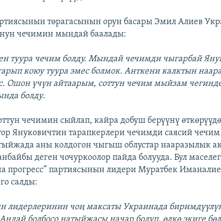
артиясынын төрагасынын орун басары Эмил Алиев Ук
унун чечимин мындай баалады:
нен туура чечим болду. Мындай чечимди чыгарбай Ян
рып коюу туура эмес болмок. Анткени калктын наа
с. Ошон үчүн айтаарым, соттун чечим мыйзам чегинде
нда болду
.
оттун чечимин сыйлап, кайра добуш берүүнү өткөрүүдө
ор Януковичтин тарапкерлери чечимди саясий чечим
тыйжада аны колдогон чыгыш облустар нааразылык 
анбайбы деген чочуркоолор пайда болууда. Бул маселег
на прогресс” партиясынын лидери Муратбек Иманали
го салды:
ын лидерлеринин чоң максаты Украинада биримдүүлүк
 Андай болбосо натыйжасы начар болуп, өлкө экиге бөл