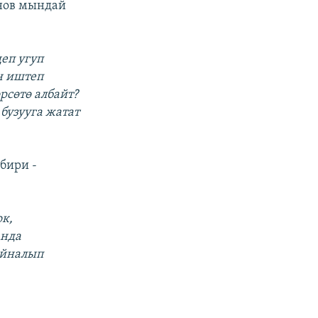
унов мындай
еп угуп
н иштеп
рсөтө албайт?
бузууга жатат
бири -
ок,
анда
ыйналып