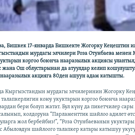
ва, Бишкек 17-январда Бишкекте Жогорку Кеңештин 
ызстандын мурдагы элчилери Роза Отунбаева менен
уктарын коргоо боюнча нааразылык акциясы улантылд
с жана Ош облустарынан да атуулдар келип кошулушту
нааразылык акцияга 80ден ашуун адам катышты.
ада Кыргызстандын мурдагы элчилеринин Жогорку Ке
 талапкерлигин коюу укуктарын коргоо боюнча наар
вардан бери болуп жатат. Бул күнү да пикетчилер сар
салынып, колдоруна “Парламенттик шайлоо адилет өтс
уларга жол бербейбиз!”, “Роза Отунбаеванын укуктары 
 Абыловдун шайлоого талапкер катары катышуу укугу