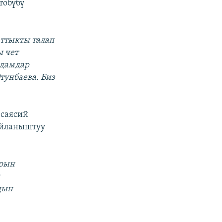
тобүбү
аттыкты талап
ы чет
адамдар
тунбаева. Биз
 саясий
айланыштуу
арын
к
дын