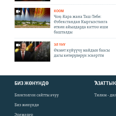
КООМ
Чоң-Кара жана Таш-Төбө:
Өзбекстандан Кыргызстанга
өткөн айылдарда каттоо иши
башталды
ЭЛ ҮНҮ
Өкмөт күйүүчү майдын баасы
дагы көтөрүлөрүн эскертти
БИЗ ЖӨНҮНДӨ
"АЗАТТЫ
Блоктолгон сайтты ачуу
Тилим - ди
Биз жөнүндө
Русский
Эрежелер