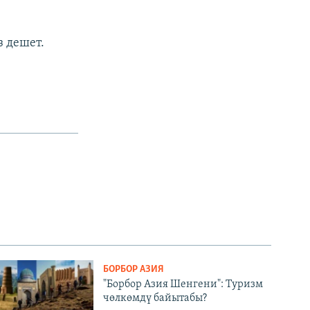
з дешет.
БОРБОР АЗИЯ
"Борбор Азия Шенгени": Туризм
чөлкөмдү байытабы?