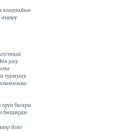
на кошулайын
 өздөрү
ызстанда
Мен ушу
нтке
да турмушу
 салымымды
орун басары
н билдирди:
улар боло