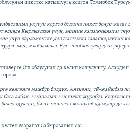
 облусунан пикетке катышууга келген Темирбек Турс
тунбаеванын укугун коргоо боюнча пикет болуп жатат д
ет өлкөдө Кыргызстан үчүн, элинин кызыкчылыгы үчү
эмне үчүн парламентке депутаттыкка талапкерлигин кө
 туура эмес, мыйзамсыз. Бул - шайлоочулардын укугун 
етчилерге Ош облусунан да келип кошулушту. Алардын 
торова:
ерге келгенге мажбур болдук. Анткени, үй-жайыбыз ж
 бага албай, кыйналып-кысталып жүрөбүз. Кыргызст
 болгондуктан, бизге окшогон жөнөкөй адамдар да к
 келген Марапат Сабырованын ою: