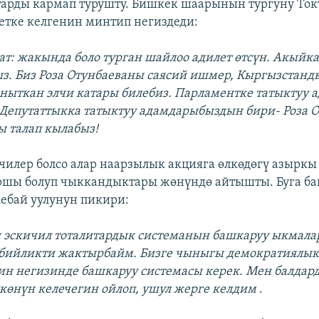
тарды кармап турушту. Бишкек шаарынын тургуну Ток
етке келгенин минтип негиздеди:
ат: жакында боло турган шайлоо адилет өтсүн. Акыйк
з. Биз Роза Отунбаеваны саясий ишмер, Кыргызстанд
аныткан элчи катары билебиз. Парламентке татыктуу 
 Депутаттыкка татыктуу адамдарыбыздын бири- Роза О
 талап кылабыз!
илер болсо алар наарзылык акцияга өлкөдөгү азыркы
аршы болуп чыккандыктары жөнүндө айтышты. Буга б
ебай уулунун пикири:
 эскичил тоталитардык системанын башкаруу ыкмал
 бийликти жактырбайм. Бизге чыныгы демократиялы
н негизинде башкаруу системасы керек. Мен балдар
лкөнүн келечегин ойлоп, ушул жерге келдим
.