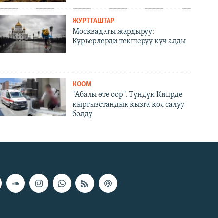
ЖУРТТАШТАР
Москвадагы жардыруу:
Курьерлерди текшерүү күч алды
КООМ
"Абалы өтө оор". Түндүк Кипрде
кыргызстандык кызга кол салуу
болду