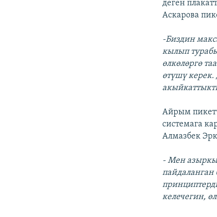
деген плакат
Аскарова пик
-Биздин макс
кылып турабы
өлкөлөргө та
өтүшү керек.
акыйкаттыкты
Айрым пикетч
системага к
Алмазбек Эрк
- Мен азыркы
пайдаланган
принциптерди
келечегин, ө