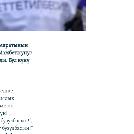
имаратынын
 Мамбетжунус
ы. Бул күнү
.
ңешке
азылык
ы моюн
үн!”,
бузулбасын!”,
 бузулбасын!”