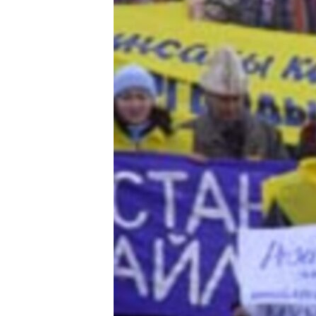
ЭЖЕ-СИҢДИЛЕР
АЗАТТЫК+
ЫҢГАЙСЫЗ СУРООЛОР