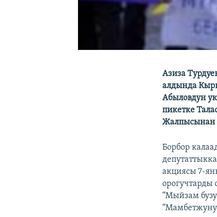
Азиза Турдуе
алдында Кырг
Абыловдун ук
пикетке Тала
Жалпысынан 
Борбор кала
депутаттыкка
акциясы 7-ян
орогучтарды 
“Мыйзам бузу
“Мамбетжунус