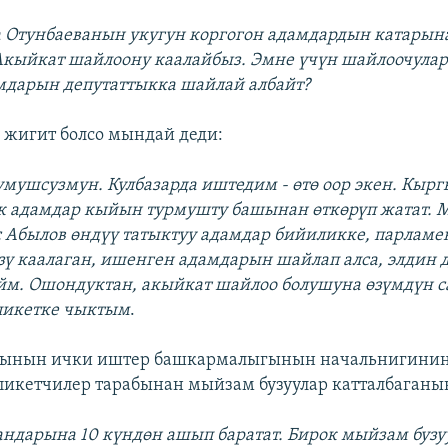
за Отунбаеванын укугун коргогон адамдардын катары
Акыйкат шайлоону каалайбыз. Эмне үчүн шайлоочулар
мдарын депутаттыкка шайлай албайт?
 жигит болсо мындай деди:
умушсузмун. Кулбазарда иштедим - өтө оор экен. Кырг
к адамдар кыйын турмушту башынан өткөрүп жатат. 
Абылов өндүү татыктуу адамдар бийиликке, парламе
өзү каалаган, ишенген адамдарын шайлап алса, элдин 
ейм. Ошондуктан, акыйкат шайлоо болушуна өзүмдүн
пикетке чыктым
.
ынын ички иштер башкармалыгынын начальнигинин 
пикетчилер тарабынан мыйзам бузуулар катталбаганы
андарына 10 күндөн ашып баратат. Бирок мыйзам бузу