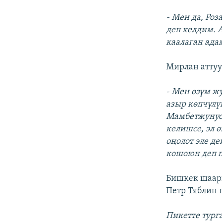
- Мен да, Ро
деп келдим. 
каалаган ада
Мирлан аттуу
- Мен өзүм ж
азыр көпчүлү
Мамбетжунус 
келишсе, эл 
оңолот эле д
кошоюн деп 
Бишкек шаар
Петр Тяблин 
Пикетте тург