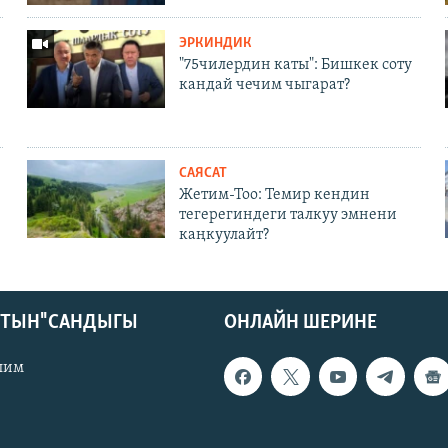
ЭРКИНДИК
"75чилердин каты": Бишкек соту
кандай чечим чыгарат?
САЯСАТ
Жетим-Тоо: Темир кендин
тегерегиндеги талкуу эмнени
каңкуулайт?
КТЫН" САНДЫГЫ
ОНЛАЙН ШЕРИНЕ
лим