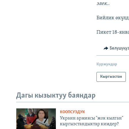
элек.
.
Бийлик өкүлд
Пикет 18-янва
Бөлүшүңү
Куржундар
Кыргызстан
Дагы кызыктуу баяндар
КООПСУЗДУК
Украин армиясы "жок кылган"
кыргызстандыктар кимдер?