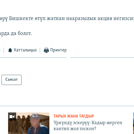
өрү Бишкекте өтүп жаткан нааразылык акция негизси
рда да болот.
з
Катталыңыз
Принтер
Саясат
ТАРЫХ ЖАНА ТАГДЫР
Үркүндү эскерүү: Кадыр мерген
кантип жол тоскон?