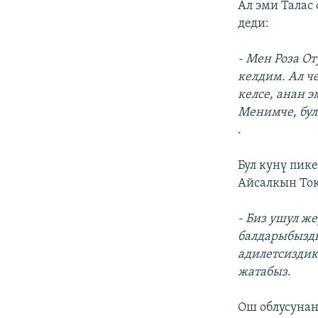
Ал эми Талас
деди:
- Мен Роза О
келдим. Ал ч
келсе, анан 
Менимче, бул
.
Бул кунү пик
Айсалкын Ток
- Биз ушул ж
балдарыбызды
адилетсиздик
жатабыз
.
Ош облусунан