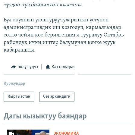
түздөн-түз бийликтин кылганы.
Бул окуянын уюштуруучуларынын үстүнөн
административдик иш козголуп, кармалгандар
сотко чейин кое берилгендиги тууралуу Октябрь
райондук ички иштер бөлүмүнөн кечке жуук
кабарлашты.
Бөлүшүңүз
Катталыңыз
Куржундар
Кыргызстан
Сөз эркиндиги
Дагы кызыктуу баяндар
ЭКОНОМИКА