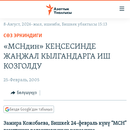
Линктер
Мазмунга
өтүңүз
8-Август, 2026-жыл, ишемби, Бишкек убактысы 15:13
Навигацияга
ЖАҢЫЛЫКТАР
өтүңүз
СӨЗ ЭРКИНДИГИ
КЫРГЫЗСТАН
Издөөгө
«МСНдин» КЕҢСЕСИНДЕ
салыңыз
ДҮЙНӨ
КЫРГЫЗСТАН
ЖАҢЖАЛ КЫЛГАНДАРГА ИШ
УКРАИНА
САЯСАТ
ДҮЙНӨ
КОЗГОЛДУ
АТАЙЫН ИЛИКТӨӨ
ЭКОНОМИКА
БОРБОР АЗИЯ
25-Февраль, 2005
ТВ ПРОГРАММАЛАР
МАДАНИЯТ
Бөлүшүңүз
ПОДКАСТ
БҮГҮН АЗАТТЫКТА
ӨЗГӨЧӨ ПИКИР
ЭКСПЕРТТЕР ТАЛДАЙТ
Бизди Google'дан табыңыз
БИЗ ЖАНА ДҮЙНӨ
Русский
Замира Кожобаева, Бишкеk 24-февраль күнү “МСН”
ДАНИСТЕ