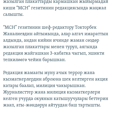
жазылган плакаттарды кармашкан жыйырмадай
киши “МСН” гезитинин редакциясында жаңжал
салышты.
“МСН” гезитинин шеф-редактору Токторбек
Жаналиевдин айтымында, алар алгач имараттын
алдында, андан кийин ичинде жаман сөздөр
жазылган плакаттары менен туруп, аягында
редакция жайгашкан 3-кабатка чыгып, эшикти
тепкилөөгө чейин барышкан.
Редакция жамааты муну ачык террор жана
кызматкерлердин аброюна шек келтирген акция
катары баалап, милиция чакырышкан.
Журналисттер жана милиция кызматкерлери
келген учурда окуянын катышуучулары беттерин
жаап, аты-жөндөрүн айтуудан баш тартышты.