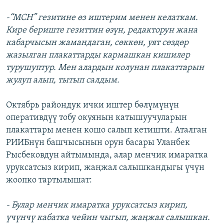
-“МСН” гезитине өз иштерим менен келаткам.
Кире бериште гезиттин өзүн, редакторун жана
кабарчысын жамандаган, сөккөн, уят сөздөр
жазылган плакаттарды кармашкан кишилер
турушуптур. Мен алардын колунан плакаттарын
жулуп алып, тытып салдым.
Октябрь райондук ички иштер бөлүмүнүн
оперативдүү тобу окуянын катышуучуларын
плакаттары менен кошо салып кетишти. Аталган
РИИБнүн башчысынын орун басары Уланбек
Рысбековдун айтымында, алар менчик имаратка
уруксатсыз кирип, жаңжал салышкандыгы үчүн
жоопко тартылышат:
- Булар менчик имаратка уруксатсыз кирип,
үчүнчү кабатка чейин чыгып, жаңжал салышкан.