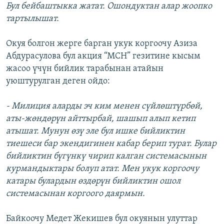
Бул бейбаштыкка жатат. Ошондуктан алар жоопко
тартылышат.
Окуя болгон жерге барган укук коргоочу Азиза
Абдурасулова бул акция “МСН” гезитине кысым
жасоо үчүн бийлик тарабынан атайын
уюштурулган деген ойдо:
- Милиция аларды эч ким менен сүйлөштүрбөй,
аты-жөндөрүн айттырбай, шашып алып кетип
атышат. Мунун өзү эле бул ишке бийликтин
тиешеси бар экендигинен кабар берип турат. Булар
бийликтин бүгүнкү чирип калган системасынын
курмандыктары болуп атат. Мен укук коргоочу
катары булардын өздөрүн бийликтин ошол
системасынан коргоого даярмын.
Байкоочу Медет Жекишев бул окуянын улуттар