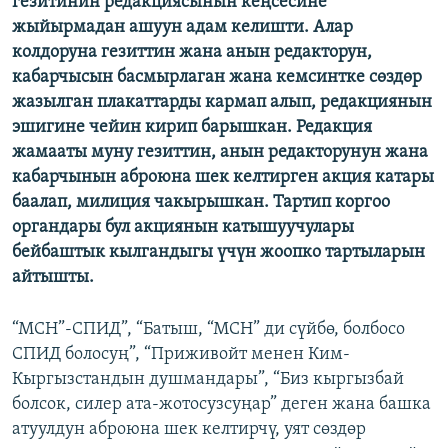
гезитинин редакциясынын кеңсесине
ОНЛАЙН ШЕРИНЕ
ЭЖЕ-СИҢДИЛЕР
жыйырмадан ашуун адам келишти. Алар
колдоруна гезиттин жана анын редакторун,
АЗАТТЫК+
кабарчысын басмырлаган жана кемсинтке сөздөр
ЫҢГАЙСЫЗ СУРООЛОР
жазылган плакаттарды кармап алып, редакциянын
эшигине чейин кирип барышкан. Редакция
жамааты муну гезиттин, анын редакторунун жана
ЭЕ/АРнун бардык сайттары
кабарчынын аброюна шек келтирген акция катары
баалап, милиция чакырышкан. Тартип коргоо
органдары бул акциянын катышуучулары
бейбаштык кылгандыгы үчүн жоопко тартыларын
айтышты.
“МСН”-СПИД”, “Батыш, “МСН” ди сүйбө, болбосо
СПИД болосуң”, “Приживойт менен Ким-
Кыргызстандын душмандары”, “Биз кыргызбай
болсок, силер ата-жотосузсуңар” деген жана башка
атуулдун аброюна шек келтирчү, уят сөздөр