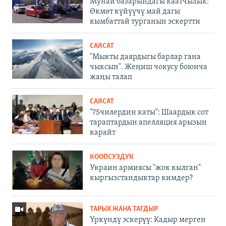
Мунай базарындагы каатчылык:
Өкмөт күйүүчү май дагы
кымбаттай турганын эскертти
САЯСАТ
"Мыкты даярдыгы барлар гана
чыксын". Жеңиш чокусу боюнча
жаңы талап
САЯСАТ
"75чилердин каты": Шаардык сот
тараптардын апелляция арызын
карайт
КООПСУЗДУК
Украин армиясы "жок кылган"
кыргызстандыктар кимдер?
ТАРЫХ ЖАНА ТАГДЫР
Үркүндү эскерүү: Кадыр мерген