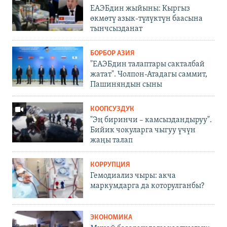
ЕАЭБдин жыйыны: Кыргыз
өкмөтү азык-түлүктүн баасына
тынчсызданат
БОРБОР АЗИЯ
"ЕАЭБдин талаптары сакталбай
жатат". Чолпон-Атадагы саммит,
Пашиняндын сыны
КООПСУЗДУК
"Эң биринчи – камсыздандыруу".
Бийик чокуларга чыгуу үчүн
жаңы талап
КОРРУПЦИЯ
Гемодиализ чыры: акча
маркумдарга да которулганбы?
ЭКОНОМИКА