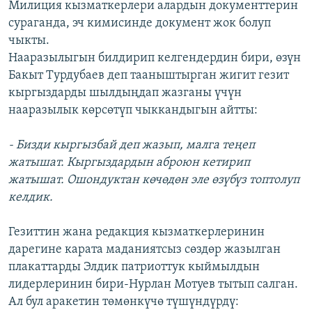
Милиция кызматкерлери алардын документтерин
сураганда, эч кимисинде документ жок болуп
чыкты.
Нааразылыгын билдирип келгендердин бири, өзүн
Бакыт Турдубаев деп тааныштырган жигит гезит
кыргыздарды шылдыңдап жазганы үчүн
нааразылык көрсөтүп чыккандыгын айтты:
- Бизди кыргызбай деп жазып, малга теңеп
жатышат. Кыргыздардын аброюн кетирип
жатышат. Ошондуктан көчөдөн эле өзүбүз топтолуп
келдик.
Гезиттин жана редакция кызматкерлеринин
дарегине карата маданиятсыз сөздөр жазылган
плакаттарды Элдик патриоттук кыймылдын
лидерлеринин бири-Нурлан Мотуев тытып салган.
Ал бул аракетин төмөнкүчө түшүндүрдү: