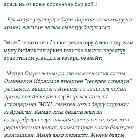
арасына от коюу коркунучу бар дейт:
- Бул жерде улуттарды бири-бирине кагыштырууга
аракет жасаган чагым сыяктуу болуп атат.
“МСН” гезитинин башкы редактору Александр Ким
муну бийликтин эркин гезитке кысым көрсөтүү
аракетинин уландысы катары баалайт:
-Мунун баары жакында эле мамлекеттик катчы
Осмонакун Ибраимов өткөргөн “тегерек үстөлдүн”
уландысы. Башкача айтканда ал жана ага чейин
президент Акаевдин өзү Кыргызстандын
атуулдарына “МСН” гезитин сотко берүү тууралуу
кайрылган. Кимде-ким биздин жазган
сөздөрүбүздөн өзүн шылдыңдоону сезсе, гезиттин
редакциясына келип, дооматтарын койсо болот деп
жаңсашкан. Мына алар келишти. Мунун баары