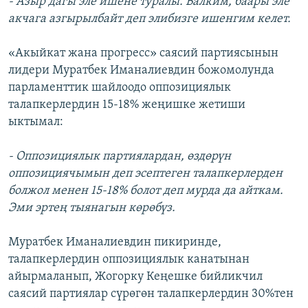
- Азыр дагы эле ишене туралы. Балким, баары эле
акчага азгырылбайт деп элибизге ишенгим келет.
«Акыйкат жана прогресс» саясий партиясынын
лидери Муратбек Иманалиевдин божомолунда
парламенттик шайлоодо оппозициялык
талапкерлердин 15-18% жеңишке жетиши
ыктымал:
- Оппозициялык партиялардан, өздөрүн
оппозициячымын деп эсептеген талапкерлерден
болжол менен 15-18% болот деп мурда да айткам.
Эми эртең тыянагын көрөбүз.
Муратбек Иманалиевдин пикиринде,
талапкерлердин оппозициялык канатынан
айырмаланып, Жогорку Кеңешке бийликчил
саясий партиялар сүрөгөн талапкерлердин 30%тен