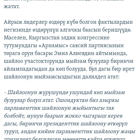
жатат.
Айрым лидерлер өздөрү күбө болгон фактылардын
негизинде өздөрүнүн алгачкы баасын беришүүдө.
Маселен, Кыргызстан элдик конгрессине
тутумундагы «Арнамыс» саясий партиясынын
төрага орун басары Эмил Алиевдин айтымында,
шайлоо участокторунда мыйзам бузуулар биринчи
айлампадагыдан да көп болууда. Бул дагы бир ирет
шайлоонун мыйзамсыздыгын далилдеп атат:
- Шайлоонун жүрүшүндө ушундай көп мыйзам
бузуулар болуп атат. Ошондуктан биз азыркы
парламенттик шайлоонун жыйынтыгы так
болбойт, мунун баарын жокко чыгарыш керек
дагы, биринчи президенттик шайлоону өткөрүп
туруп, андан кийин парламенттик шайлоону жаңы
президент белгилеген мөөнөттө кайра өткөрүш