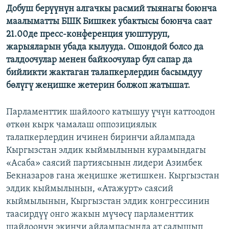
Добуш берүүнүн алгачкы расмий тыянагы боюнча
ОНЛАЙН ШЕРИНЕ
ЭЖЕ-СИҢДИЛЕР
маалыматты БШК Бишкек убактысы боюнча саат
АЗАТТЫК+
21.00де пресс-конференция уюштуруп,
жарыяларын убада кылууда. Ошондой болсо да
ЫҢГАЙСЫЗ СУРООЛОР
талдоочулар менен байкоочулар бул сапар да
бийликти жактаган талапкерлердин басымдуу
ЭЕ/АРнун бардык сайттары
бөлүгү жеңишке жетерин болжоп жатышат.
Парламенттик шайлоого катышуу үчүн каттоодон
өткөн кырк чамалаш оппозициялык
талапкерлердин ичинен биринчи айлампада
Кыргызстан элдик кыймылынын курамындагы
«Асаба» саясий партиясынын лидери Азимбек
Бекназаров гана жеңишке жетишкен. Кыргызстан
элдик кыймылынын, «Атажурт» саясий
кыймылынын, Кыргызстан элдик конгрессинин
таасирдүү онго жакын мүчөсү парламенттик
шайлоонун экинчи айлампасында ат салышып