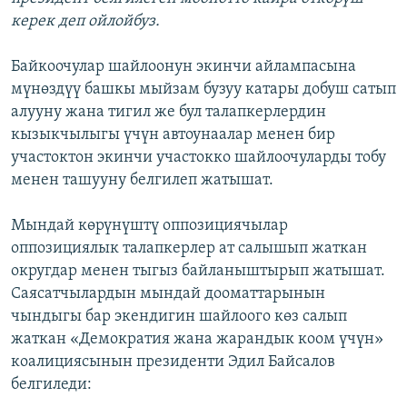
керек деп ойлойбуз.
Байкоочулар шайлоонун экинчи айлампасына
мүнөздүү башкы мыйзам бузуу катары добуш сатып
алууну жана тигил же бул талапкерлердин
кызыкчылыгы үчүн автоунаалар менен бир
участоктон экинчи участокко шайлоочуларды тобу
менен ташууну белгилеп жатышат.
Мындай көрүнүштү оппозициячылар
оппозициялык талапкерлер ат салышып жаткан
округдар менен тыгыз байланыштырып жатышат.
Саясатчылардын мындай дооматтарынын
чындыгы бар экендигин шайлоого көз салып
жаткан «Демократия жана жарандык коом үчүн»
коалициясынын президенти Эдил Байсалов
белгиледи: