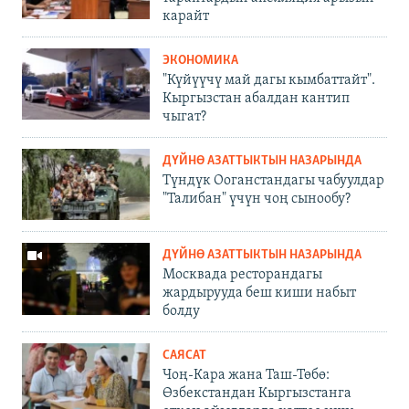
карайт
ЭКОНОМИКА
"Күйүүчү май дагы кымбаттайт".
Кыргызстан абалдан кантип
чыгат?
ДҮЙНӨ АЗАТТЫКТЫН НАЗАРЫНДА
Түндүк Ооганстандагы чабуулдар
"Талибан" үчүн чоң сынообу?
ДҮЙНӨ АЗАТТЫКТЫН НАЗАРЫНДА
Москвада ресторандагы
жардырууда беш киши набыт
болду
САЯСАТ
Чоң-Кара жана Таш-Төбө:
Өзбекстандан Кыргызстанга