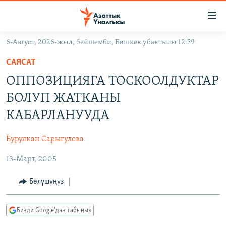
Линктер
Мазмунга
өтүңүз
6-Август, 2026-жыл, бейшемби, Бишкек убактысы 12:39
Навигацияга
ЖАҢЫЛЫКТАР
өтүңүз
САЯСАТ
КЫРГЫЗСТАН
Издөөгө
ОППОЗИЦИЯГА ТОСКООЛДУКТАР
салыңыз
ДҮЙНӨ
КЫРГЫЗСТАН
БОЛУП ЖАТКАНЫ
УКРАИНА
САЯСАТ
ДҮЙНӨ
КАБАРЛАНУУДА
АТАЙЫН ИЛИКТӨӨ
ЭКОНОМИКА
БОРБОР АЗИЯ
Бурулкан Сарыгулова
ТВ ПРОГРАММАЛАР
МАДАНИЯТ
13-Март, 2005
ПОДКАСТ
БҮГҮН АЗАТТЫКТА
ӨЗГӨЧӨ ПИКИР
ЭКСПЕРТТЕР ТАЛДАЙТ
Бөлүшүңүз
БИЗ ЖАНА ДҮЙНӨ
Русский
Бизди Google'дан табыңыз
ДАНИСТЕ