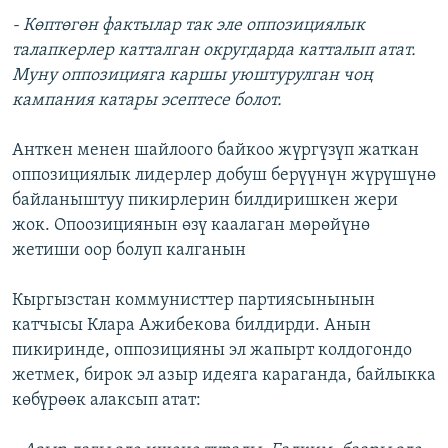
- Көптөгөн фактылар так эле оппозициялык
талапкерлер катталган округдарда катталып атат.
Муну оппозицияга каршы уюштурулган чоң
кампания катары эсептесе болот.
Анткен менен шайлоого байкоо жүргүзүп жаткан
оппозициялык лидерлер добуш берүүнүн жүрүшүнө
байланыштуу пикирлерин билдиришкен жери
жок. Опоозициянын өзү каалаган мөрөйүнө
жетиши оор болуп калганын
Кыргызстан коммунисттер партиясынынын
катчысы Клара Ажибекова билдирди. Анын
пикиринде, оппозицияны эл жапырт колдогондо
жетмек, бирок эл азыр идеяга караганда, байлыкка
көбүрөөк алаксып атат: