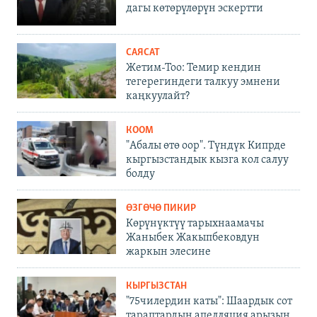
дагы көтөрүлөрүн эскертти
САЯСАТ
Жетим-Тоо: Темир кендин
тегерегиндеги талкуу эмнени
каңкуулайт?
КООМ
"Абалы өтө оор". Түндүк Кипрде
кыргызстандык кызга кол салуу
болду
ӨЗГӨЧӨ ПИКИР
Көрүнүктүү тарыхнаамачы
Жаныбек Жакыпбековдун
жаркын элесине
КЫРГЫЗСТАН
"75чилердин каты": Шаардык сот
тараптардын апелляция арызын