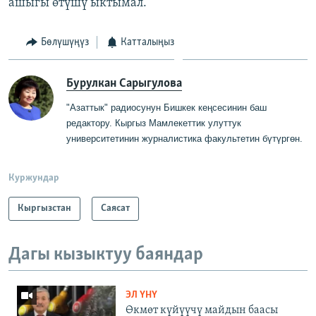
ашыгы өтүшү ыктымал.
Бөлүшүңүз
Катталыңыз
Бурулкан Сарыгулова
"Азаттык" радиосунун Бишкек кеңсесинин баш
редактору
.
Кыргыз Мамлекеттик
у
луттук
университетинин журналистика факультетин бүтүргө
н
.
Куржундар
Кыргызстан
Саясат
Дагы кызыктуу баяндар
ЭЛ ҮНҮ
Өкмөт күйүүчү майдын баасы