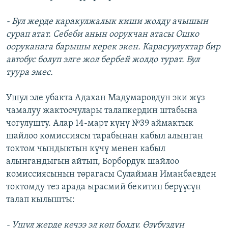
- Бул жерде каракулжалык киши жолду ачышын
сурап атат. Себеби анын оорукчан атасы Ошко
ооруканага барышы керек экен. Карасуулуктар бир
автобус болуп элге жол бербей жолдо турат. Бул
туура эмес.
Ушул эле убакта Адахан Мадумаровдун эки жүз
чамалуу жактоочулары талапкердин штабына
чогулушту. Алар 14-март күнү №39 аймактык
шайлоо комиссиясы тарабынан кабыл алынган
токтом чындыктын күчү менен кабыл
алынгандыгын айтып, Борбордук шайлоо
комиссиясынын төрагасы Сулайман Иманбаевден
токтомду тез арада ырасмий бекитип берүүсүн
талап кылышты:
- Ушул жерде кечээ эл көп болду. Өзүбүздүн