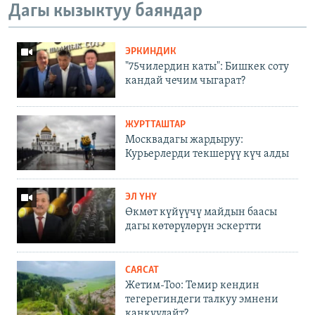
Дагы кызыктуу баяндар
ЭРКИНДИК
"75чилердин каты": Бишкек соту
кандай чечим чыгарат?
ЖУРТТАШТАР
Москвадагы жардыруу:
Курьерлерди текшерүү күч алды
ЭЛ ҮНҮ
Өкмөт күйүүчү майдын баасы
дагы көтөрүлөрүн эскертти
САЯСАТ
Жетим-Тоо: Темир кендин
тегерегиндеги талкуу эмнени
каңкуулайт?