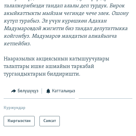
талапкерибизди тандап алалы деп турдук. Бирок
акыйкаттыкты мыйзам чегинде чече элек. Ошону
күтүп турабыз. Эл үчүн күрөшкөн Адахан
Мадумаровдой жигитти биз тандап депутаттыкка
койгонбуз. Мадумаров мандатын алмайынча
кетпейбиз.
Нааразылык акциясынын катышуучулары
талаптары ишке ашмайын таркабай
тургандыктарын билдиришти.
Бөлүшүңүз
Катталыңыз
Куржундар
Кыргызстан
Саясат