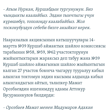
- Атым Нуркан, Куршабдын тургунумун. Биз
чындыкты каалайбыз. Элдин тынчтыгы үчүн
күрөшөбүз, тополоңду каалабайбыз. Жол
тосконубуздун себеби бизге акыйкат керек.
Нааразылык акциясынын катышуучулары 14-
мартта №39 Куршаб аймактык шайлоо комиссиясы
тарабынан №58, №59, №62 участокторунун
жыйынтыктарын жараксыз деп табуу жана №39
Куршаб шайлоо аймагынын шайлоо жыйынтыгын
калган 27 участок боюнча чыгаруу тууралуу кабыл
алынган токтомун элдин кысымы алдында кабыл
алынгандыгын айтып, талапкер Мамат
Орозбаевдин ишенимдүү адамы Аттокур
Бусурманкулов билдирди:
- Орозбаев Мамат менен Мадумаров Адахан