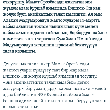
өткөрүштү. Мамат Орозбаевди жактаган эки
ОНЛАЙН ШЕРИНЕ
ЭЖЕ-СИҢДИЛЕР
жүздөй адам Куршаб айылында Бишкек-Ош кан
АЗАТТЫК+
жолун бууп, акыйкаттык талап кылышты. Ал эми
Адахан Мадумаровдун жактоочулары 14-мартта
ЫҢГАЙСЫЗ СУРООЛОР
кабыл алынган токтом чындыктын күчү менен
кабыл алынгандыгын айтышып, Борбордук шайлоо
ЭЕ/АРнун бардык сайттары
комиссиясынын төрагасы Сулайман Иманбаевди
Мадумаровдун жеңишин ырасмий бекитүүсүн
талап кылышты.
Депутаттыкка талапкер Мамат Орозбаевдин
жактоочулары күндүзгү саат бир жарымда
Бишкек-Ош жолун Куршаб айылынан тосушту.
«Биз акыйкаттыкты талап кылабыз» деген
жазуулары бар ураандарды кармашкан эки жүздөй
адам бийликтин №39 Куршаб шайлоо аймагы
боюнча адилет жыйынтык чыгарып берүүсүн талап
кылып жатышты: