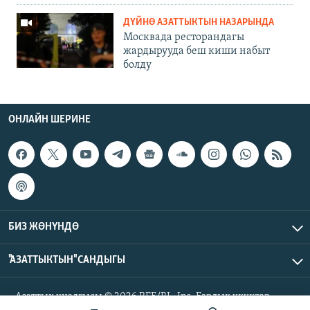
ДҮЙНӨ АЗАТТЫКТЫН НАЗАРЫНДА
Москвада ресторандагы
жардырууда беш киши набыт
болду
ОНЛАЙН ШЕРИНЕ
БИЗ ЖӨНҮНДӨ
"АЗАТТЫКТЫН" САНДЫГЫ
Азаттык үналгысы © 2026 RFE/RL, Inc. Бардык укуктар