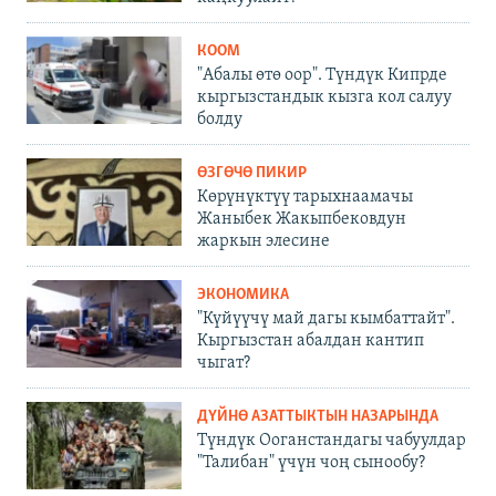
КООМ
"Абалы өтө оор". Түндүк Кипрде
кыргызстандык кызга кол салуу
болду
ӨЗГӨЧӨ ПИКИР
Көрүнүктүү тарыхнаамачы
Жаныбек Жакыпбековдун
жаркын элесине
ЭКОНОМИКА
"Күйүүчү май дагы кымбаттайт".
Кыргызстан абалдан кантип
чыгат?
ДҮЙНӨ АЗАТТЫКТЫН НАЗАРЫНДА
Түндүк Ооганстандагы чабуулдар
"Талибан" үчүн чоң сынообу?