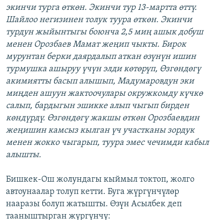
экинчи турга өткөн. Экинчи тур 13-мартта өттү.
Шайлоо негизинен толук туура өткөн. Экинчи
турдун жыйынтыгы боюнча 2,5 миң ашык добуш
менен Орозбаев Мамат жеңип чыкты. Бирок
мурунтан берки даярдалып аткан өзүнүн ишин
турмушка ашыруу үчүн элди көтөрүп, Өзгөндөгү
акимиятты басып алышып, Мадумаровдун эки
миңден ашуун жактоочулары окружкомду күчкө
салып, бардыгын эшикке алып чыгып бирден
көндүрдү. Өзгөндөгү жакшы өткөн Орозбаевдин
жеңишин камсыз кылган үч участканы зордук
менен жокко чыгарып, туура эмес чечимди кабыл
алышты.
Бишкек-Ош жолундагы кыймыл токтоп, жолго
автоунаалар толуп кетти. Буга жүргүнчүлөр
нааразы болуп жатышты. Өзүн Асылбек деп
тааныштырган жүргүнчү: