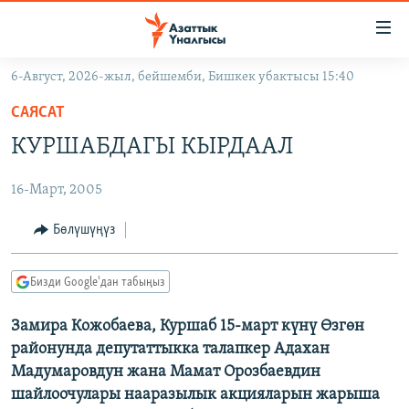
Линктер
Мазмунга
өтүңүз
6-Август, 2026-жыл, бейшемби, Бишкек убактысы 15:40
Навигацияга
ЖАҢЫЛЫКТАР
өтүңүз
САЯСАТ
КЫРГЫЗСТАН
Издөөгө
КУРШАБДАГЫ КЫРДААЛ
салыңыз
ДҮЙНӨ
КЫРГЫЗСТАН
16-Март, 2005
УКРАИНА
САЯСАТ
ДҮЙНӨ
АТАЙЫН ИЛИКТӨӨ
ЭКОНОМИКА
БОРБОР АЗИЯ
Бөлүшүңүз
ТВ ПРОГРАММАЛАР
МАДАНИЯТ
Бизди Google'дан табыңыз
ПОДКАСТ
БҮГҮН АЗАТТЫКТА
Замира Кожобаева, Куршаб 15-март күнү Өзгөн
ӨЗГӨЧӨ ПИКИР
ЭКСПЕРТТЕР ТАЛДАЙТ
районунда депутаттыкка талапкер Адахан
БИЗ ЖАНА ДҮЙНӨ
Мадумаровдун жана Мамат Орозбаевдин
Русский
шайлоочулары нааразылык акцияларын жарыша
ДАНИСТЕ