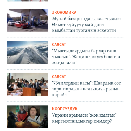
ЭКОНОМИКА
Мунай базарындагы каатчылык:
Өкмөт күйүүчү май дагы
кымбаттай турганын эскертти
САЯСАТ
"Мыкты даярдыгы барлар гана
чыксын". Жеңиш чокусу боюнча
жаңы талап
САЯСАТ
"75чилердин каты": Шаардык сот
тараптардын апелляция арызын
карайт
КООПСУЗДУК
Украин армиясы "жок кылган"
кыргызстандыктар кимдер?