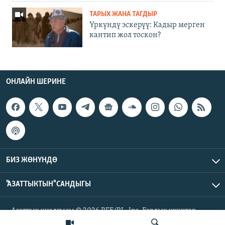
ТАРЫХ ЖАНА ТАГДЫР
Үркүндү эскерүү: Кадыр мерген
кантип жол тоскон?
ОНЛАЙН ШЕРИНЕ
БИЗ ЖӨНҮНДӨ
"АЗАТТЫКТЫН" САНДЫГЫ
Азаттык үналгысы © 2026 RFE/RL, Inc. Бардык укуктар
корголгон.