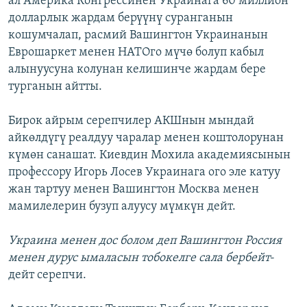
ал Америка Конгрессинен Украинага 60 миллион
долларлык жардам берүүнү суранганын
кошумчалап, расмий Вашингтон Украинанын
Еврошаркет менен НАТОго мүчө болуп кабыл
алынуусуна колунан келишинче жардам бере
турганын айтты.
Бирок айрым серепчилер АКШнын мындай
айкөлдүгү реалдуу чаралар менен коштолорунан
күмөн санашат. Киевдин Мохила академиясынын
профессору Игорь Лосев Украинага ого эле катуу
жан тартуу менен Вашингтон Москва менен
мамилелерин бузуп алуусу мүмкүн дейт.
Украина менен дос болом деп Вашингтон Россия
менен дурус ымаласын тобокелге сала бербейт
-
дейт серепчи.