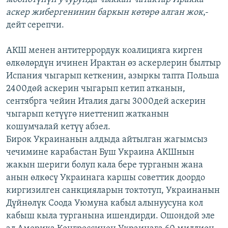
аскер жибергенинин баркын көтөрө алган жок
,-
дейт серепчи.
АКШ менен антитеррордук коалицияга кирген
өлкөлөрдүн ичинен Ирактан өз аскерлерин былтыр
Испания чыгарып кеткенин, азыркы тапта Польша
2400дөй аскерин чыгарып кетип атканын,
сентябрга чейин Италия дагы 3000дей аскерин
чыгарып кетүүгө ниеттенип жатканын
кошумчалай кетүү абзел.
Бирок Украинанын алдыда айтылган жагымсыз
чечимине карабастан Буш Украина АКШнын
жакын шериги болуп кала бере турганын жана
анын өлкөсү Украинага каршы советтик доордо
киргизилген санкцияларын токтотуп, Украинанын
Дүйнөлүк Соода Уюмуна кабыл алынуусуна кол
кабыш кыла турганына ишендирди. Ошондой эле