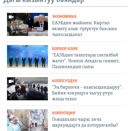
Дагы кызыктуу баяндар
ЭКОНОМИКА
ЕАЭБдин жыйыны: Кыргыз
өкмөтү азык-түлүктүн баасына
тынчсызданат
БОРБОР АЗИЯ
"ЕАЭБдин талаптары сакталбай
жатат". Чолпон-Атадагы саммит,
Пашиняндын сыны
КООПСУЗДУК
"Эң биринчи – камсыздандыруу".
Бийик чокуларга чыгуу үчүн
жаңы талап
КОРРУПЦИЯ
Гемодиализ чыры: акча
маркумдарга да которулганбы?