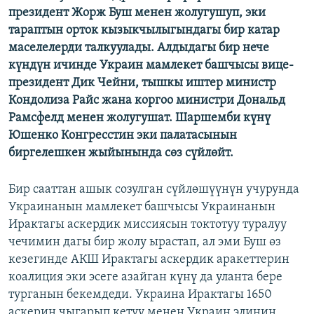
президент Жорж Буш менен жолугушуп, эки
ОНЛАЙН ШЕРИНЕ
ЭЖЕ-СИҢДИЛЕР
тараптын орток кызыкчылыгындагы бир катар
АЗАТТЫК+
маселелерди талкуулады. Алдыдагы бир нече
ЫҢГАЙСЫЗ СУРООЛОР
күндүн ичинде Украин мамлекет башчысы вице-
президент Дик Чейни, тышкы иштер министр
Кондолиза Райс жана коргоо министри Дональд
ЭЕ/АРнун бардык сайттары
Рамсфелд менен жолугушат. Шаршемби күнү
Юшенко Конгресстин эки палатасынын
биргелешкен жыйынында сөз сүйлөйт.
Бир сааттан ашык созулган сүйлөшүүнүн учурунда
Украинанын мамлекет башчысы Украинанын
Ирактагы аскердик миссиясын токтотуу туралуу
чечимин дагы бир жолу ырастап, ал эми Буш өз
кезегинде АКШ Ирактагы аскердик аракеттерин
коалиция эки эсеге азайган күнү да уланта бере
турганын бекемдеди. Украина Ирактагы 1650
аскерин чыгарып кетүү менен Украин элинин