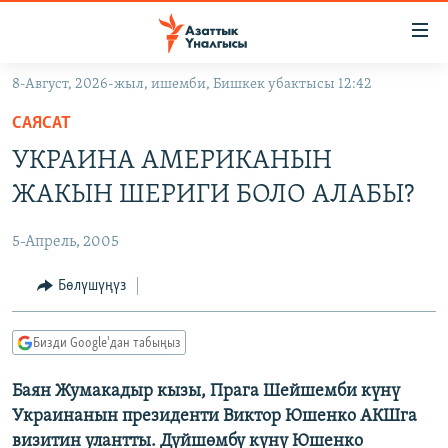
Линктер
Мазмунга
өтүңүз
8-Август, 2026-жыл, ишемби, Бишкек убактысы 12:42
Навигацияга
ЖАҢЫЛЫКТАР
өтүңүз
САЯСАТ
КЫРГЫЗСТАН
Издөөгө
УКРАИНА АМЕРИКАНЫН
салыңыз
ДҮЙНӨ
КЫРГЫЗСТАН
ЖАКЫН ШЕРИГИ БОЛО АЛАБЫ?
УКРАИНА
САЯСАТ
ДҮЙНӨ
5-Апрель, 2005
АТАЙЫН ИЛИКТӨӨ
ЭКОНОМИКА
БОРБОР АЗИЯ
ТВ ПРОГРАММАЛАР
Бөлүшүңүз
МАДАНИЯТ
ПОДКАСТ
БҮГҮН АЗАТТЫКТА
Бизди Google'дан табыңыз
ӨЗГӨЧӨ ПИКИР
ЭКСПЕРТТЕР ТАЛДАЙТ
Баян Жумакадыр кызы, Прага Шейшемби күнү
БИЗ ЖАНА ДҮЙНӨ
Русский
Украинанын президенти Виктор Юшенко АКШга
ДАНИСТЕ
визитин улантты. Дүйшөмбү күнү Юшенко