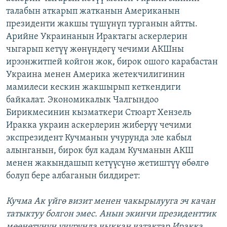
талабын аткарып жатканын Американын
президенти жакшы түшүнүп турганын айтты.
Арийне Украинанын Ирактагы аскерлерин
чыгарып кетүү жөнүндөгү чечими АКШны
ирээнжитпей койгон жок, бирок ошого карабастан
Украина менен Америка жетекчилигинин
мамилеси кескин жакшырып кеткендиги
байкалат. Экономикалык Чалгындоо
Бирикмесинин кызматкери Стюарт Хензель
Иракка украин аскерлерин жиберүү чечими
экспрезидент Кучманын учурунда эле кабыл
алынганын, бирок бул кадам Кучманын АКШ
менен жакындашып кетүүсүнө жетиштүү өбөлгө
болуп бере албаганын билдирет:
Кучма Ак үйгө визит менен чакырылууга эч качан
татыктуу болгон эмес. Анын экинчи президенттик
мөөнөтүнүн учурунда чыккан чатактар Иракка