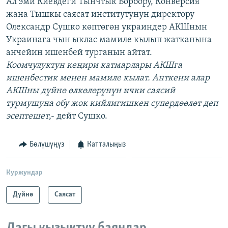
Ал эми Киевдеги Тынчтык Борбору, Конверсия
жана Тышкы саясат институтунун директору
Олександр Сушко көптөгөн украиндер АКШнын
Украинага чын ыклас мамиле кылып жатканына
анчейин ишенбей турганын айтат.
Коомчулуктун кеңири катмарлары АКШга
ишенбестик менен мамиле кылат. Анткени алар
АКШны дүйнө өлкөлөрүнүн ички саясий
турмушуна обу жок кийлигишкен супердөөлөт деп
эсептешет
,- дейт Сушко.
Бөлүшүңүз
Катталыңыз
Куржундар
Дүйнө
Саясат