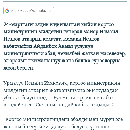
ОНЛАЙН ШЕРИНЕ
ЭЖЕ-СИҢДИЛЕР
Бизди Google'дан табыңыз
АЗАТТЫК+
24-марттагы элдик ыңкылаптан кийин коргоо
ЫҢГАЙСЫЗ СУРООЛОР
министринин милдетин генерал майор Исмаил
Исаков аткарып келатат. Исмаил Исаков
ЭЕ/АРнун бардык сайттары
кабарчыбыз Айданбек Акмат уулунун
министрликтеги абал, чечилбей жаткан маселелер,
эл аралык кызматташуу жана башка суроолоруна
жооп берген.
Урматуу Исмаил Исакович, коргоо министринин
милдетин аткарып жатканыңызга эки жумадай
убакыт болуп калды. Бул министрликтеги абал
кандай экен. Сиз аны кандай кабыл алдыңыз?
-Коргоо министрлигиндеги абалды мен мурун эле
жакшы билчү элем. Депутат болуп жүргөндө