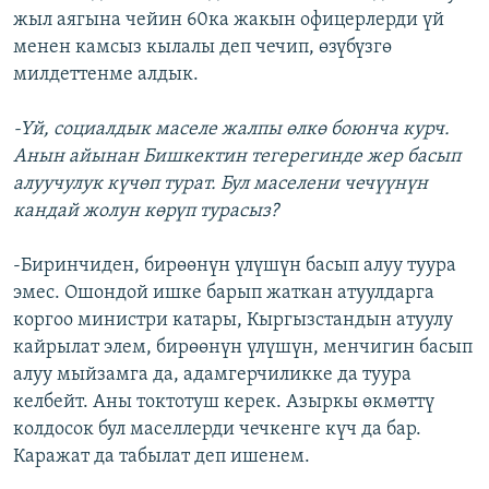
жыл аягына чейин 60ка жакын офицерлерди үй
менен камсыз кылалы деп чечип, өзүбүзгө
милдеттенме алдык.
-Үй, социалдык маселе жалпы өлкө боюнча курч.
Анын айынан Бишкектин тегерегинде жер басып
алуучулук күчөп турат. Бул маселени чечүүнүн
кандай жолун көрүп турасыз?
-Биринчиден, бирөөнүн үлүшүн басып алуу туура
эмес. Ошондой ишке барып жаткан атуулдарга
коргоо министри катары, Кыргызстандын атуулу
кайрылат элем, бирөөнүн үлүшүн, менчигин басып
алуу мыйзамга да, адамгерчиликке да туура
келбейт. Аны токтотуш керек. Азыркы өкмөттү
колдосок бул маселлерди чечкенге күч да бар.
Каражат да табылат деп ишенем.