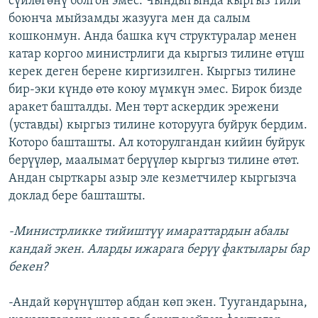
сүйлөгөнү болгон эмес. Чындыгында кыргыз тили
боюнча мыйзамды жазууга мен да салым
кошконмун. Анда башка күч структуралар менен
катар коргоо министрлиги да кыргыз тилине өтүш
керек деген берене киргизилген. Кыргыз тилине
бир-эки күндө өтө коюу мүмкүн эмес. Бирок бизде
аракет башталды. Мен төрт аскердик эрежени
(уставды) кыргыз тилине которууга буйрук бердим.
Которо башташты. Ал которулгандан кийин буйрук
берүүлөр, маалымат берүүлөр кыргыз тилине өтөт.
Андан сырткары азыр эле кезметчилер кыргызча
доклад бере башташты.
-Министрликке тийиштүү имараттардын абалы
кандай экен. Аларды ижарага берүү фактылары бар
бекен?
-Андай көрүнүштөр абдан көп экен. Туугандарына,