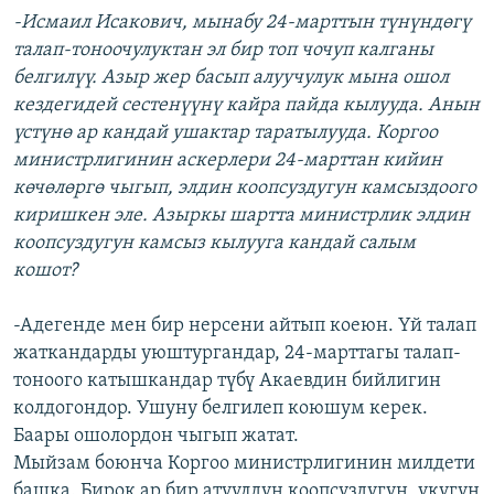
-Исмаил Исакович, мынабу 24-марттын түнүндөгү
талап-тоноочулуктан эл бир топ чочуп калганы
белгилүү. Азыр жер басып алуучулук мына ошол
кездегидей сестенүүнү кайра пайда кылууда. Анын
үстүнө ар кандай ушактар таратылууда. Коргоо
министрлигинин аскерлери 24-марттан кийин
көчөлөргө чыгып, элдин коопсуздугун камсыздоого
киришкен эле. Азыркы шартта министрлик элдин
коопсуздугун камсыз кылууга кандай салым
кошот?
-Адегенде мен бир нерсени айтып коеюн. Үй талап
жаткандарды уюштургандар, 24-марттагы талап-
тоноого катышкандар түбү Акаевдин бийлигин
колдогондор. Ушуну белгилеп коюшум керек.
Баары ошолордон чыгып жатат.
Мыйзам боюнча Коргоо министрлигинин милдети
башка. Бирок ар бир атуулдун коопсуздугун, укугун