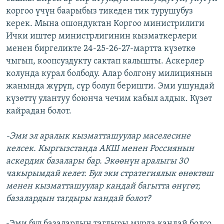
коргоо үчүн баарыбыз тикеден тик турушубуз
керек. Мына ошондуктан Коргоо министрилиги
Ички иштер министрлигинин кызматкерлери
менен биргеликте 24-25-26-27-мартта күзөткө
чыгып, коопсуздукту сактап калышты. Аскерлер
колунда курал болбоду. Алар болгону милициянын
жанында жүрүп, сүр болуп беришти. Эми ушундай
күзөттү улантуу боюнча чечим кабыл алдык. Күзөт
кайрадан болот.
-Эми эл аралык кызматташуулар маселесине
келсек. Кыргызстанда АКШ менен Россиянын
аскердик базалары бар. Экөөнүн аралыгы 30
чакырымдай келет. Бул эки стратегиялык өнөктөш
менен кызматташуулар кандай багытта өнүгөт,
базалардын тагдыры кандай болот?
-Эми бул базалардын тагдыры мурда кандай болсо