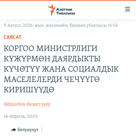
Линктер
Мазмунга
өтүңүз
9-Август, 2026-жыл, жекшемби, Бишкек убактысы 16:56
Навигацияга
ЖАҢЫЛЫКТАР
өтүңүз
САЯСАТ
КЫРГЫЗСТАН
Издөөгө
КОРГОО МИНИСТРЛИГИ
салыңыз
ДҮЙНӨ
КЫРГЫЗСТАН
КҮЖҮРМӨН ДАЯРДЫКТЫ
УКРАИНА
САЯСАТ
ДҮЙНӨ
КҮЧӨТҮҮ ЖАНА СОЦИАЛДЫК
АТАЙЫН ИЛИКТӨӨ
ЭКОНОМИКА
БОРБОР АЗИЯ
МАСЕЛЕЛЕРДИ ЧЕЧҮҮГӨ
ТВ ПРОГРАММАЛАР
МАДАНИЯТ
КИРИШҮҮДӨ
ПОДКАСТ
БҮГҮН АЗАТТЫКТА
Айданбек Акмат уулу
ӨЗГӨЧӨ ПИКИР
ЭКСПЕРТТЕР ТАЛДАЙТ
14-Апрель, 2005
БИЗ ЖАНА ДҮЙНӨ
Русский
Бөлүшүңүз
ДАНИСТЕ