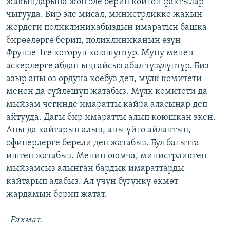
жакындарына жөн эле берип койгон фактылар
чыгууда. Бир эле мисал, министрликке жакын
жердеги поликлиникабыздын имаратын башка
бирөөлөргө берип, поликлиниканын өзүн
Фрунзе-1ге которуп коюшуптур. Муну менен
аскерлерге абдан ыңгайсыз абал түзүлүптүр. Биз
азыр аны өз ордуна коебуз деп, мүлк комитети
менен да сүйлөшүп жатабыз. Мүлк комитети да
мыйзам чегинде имаратты кайра аласыңар деп
айтууда. Дагы бир имаратты алып коюшкан экен.
Аны да кайтарып алып, аны үйгө айлантып,
офицерлерге берели деп жатабыз. Бул багытта
иштеп жатабыз. Менин оюмча, министрликтен
мыйзамсыз алынган бардык имараттарды
кайтарып алабыз. Ал үчүн бүгүнкү өкмөт
жардамын берип жатат.
-Рахмат.