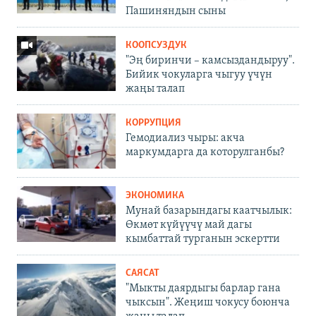
Пашиняндын сыны
КООПСУЗДУК
"Эң биринчи – камсыздандыруу".
Бийик чокуларга чыгуу үчүн
жаңы талап
КОРРУПЦИЯ
Гемодиализ чыры: акча
маркумдарга да которулганбы?
ЭКОНОМИКА
Мунай базарындагы каатчылык:
Өкмөт күйүүчү май дагы
кымбаттай турганын эскертти
САЯСАТ
"Мыкты даярдыгы барлар гана
чыксын". Жеңиш чокусу боюнча