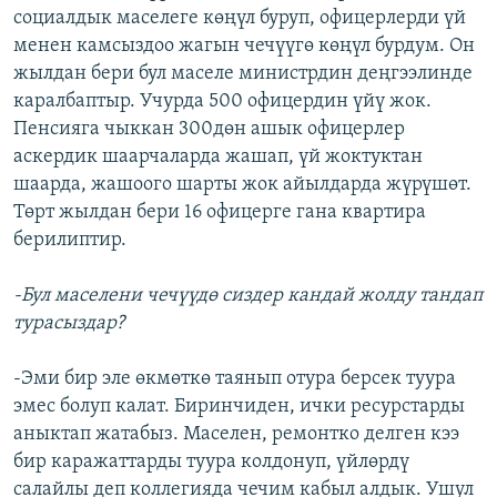
социалдык маселеге көңүл буруп, офицерлерди үй
менен камсыздоо жагын чечүүгө көңүл бурдум. Он
жылдан бери бул маселе министрдин деңгээлинде
каралбаптыр. Учурда 500 офицердин үйү жок.
Пенсияга чыккан 300дөн ашык офицерлер
аскердик шаарчаларда жашап, үй жоктуктан
шаарда, жашоого шарты жок айылдарда жүрүшөт.
Төрт жылдан бери 16 офицерге гана квартира
берилиптир.
-Бул маселени чечүүдө сиздер кандай жолду тандап
турасыздар?
-Эми бир эле өкмөткө таянып отура берсек туура
эмес болуп калат. Биринчиден, ички ресурстарды
аныктап жатабыз. Маселен, ремонтко делген кээ
бир каражаттарды туура колдонуп, үйлөрдү
салайлы деп коллегияда чечим кабыл алдык. Ушул