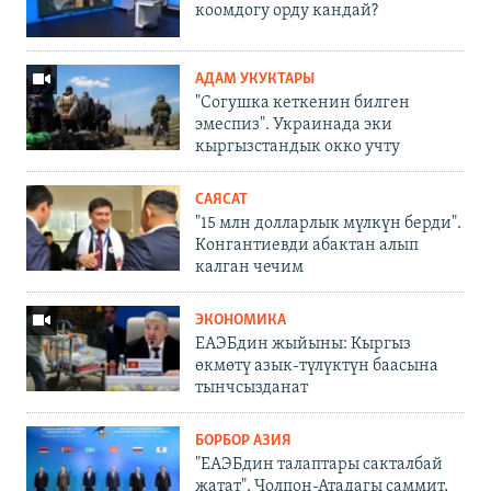
коомдогу орду кандай?
АДАМ УКУКТАРЫ
"Согушка кеткенин билген
эмеспиз". Украинада эки
кыргызстандык окко учту
САЯСАТ
"15 млн долларлык мүлкүн берди".
Конгантиевди абактан алып
калган чечим
ЭКОНОМИКА
ЕАЭБдин жыйыны: Кыргыз
өкмөтү азык-түлүктүн баасына
тынчсызданат
БОРБОР АЗИЯ
"ЕАЭБдин талаптары сакталбай
жатат". Чолпон-Атадагы саммит,