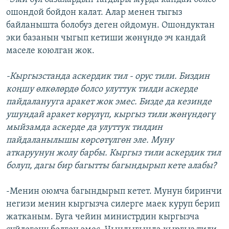
ошондой бойдон калат. Алар менен тыгыз
байланышта болобуз деген ойдомун. Ошондуктан
эки базанын чыгып кетиши жөнүндө эч кандай
маселе коюлган жок.
-Кыргызстанда аскердик тил - орус тили. Биздин
коңшу өлкөлөрдө болсо улуттук тилди аскерде
пайдаланууга аракет жок эмес. Бизде да кезинде
ушундай аракет көрүлүп, кыргыз тили жөнүндөгү
мыйзамда аскерде да улуттук тилдин
пайдаланылышы көрсөтүлгөн эле. Муну
аткаруунун жолу барбы. Кыргыз тили аскердик тил
болуп, дагы бир багытты багындырып кете алабы?
-Менин оюмча багындырып кетет. Мунун биринчи
негизи менин кыргызча силерге маек куруп берип
жатканым. Буга чейин министрдин кыргызча