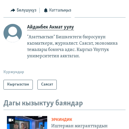
Бөлүшүңүз
Катталыңыз
Айданбек Акмат уулу
"Азаттыктын" Бишкектеги бюросунун
кызматкери, журналист. Саясат, экономика
темалары боюнча адис. Кыргыз Улуттук
университетин аяктаган.
Куржундар
Кыргызстан
Саясат
Дагы кызыктуу баяндар
ЭРКИНДИК
Иштерман мигранттардын