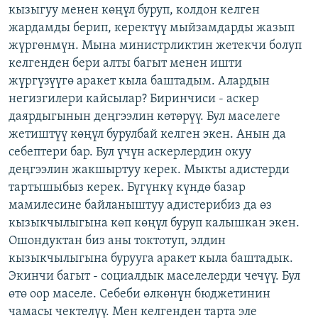
кызыгуу менен көңүл буруп, колдон келген
жардамды берип, керектүү мыйзамдарды жазып
жүргөнмүн. Мына министрликтин жетекчи болуп
келгенден бери алты багыт менен ишти
жүргүзүүгө аракет кыла баштадым. Алардын
негизгилери кайсылар? Биринчиси - аскер
даярдыгынын деңгээлин көтөрүү. Бул маселеге
жетиштүү көңүл бурулбай келген экен. Анын да
себептери бар. Бул үчүн аскерлердин окуу
деңгээлин жакшыртуу керек. Мыкты адистерди
тартышыбыз керек. Бүгүнкү күндө базар
мамилесине байланыштуу адистерибиз да өз
кызыкчылыгына көп көңүл буруп калышкан экен.
Ошондуктан биз аны токтотуп, элдин
кызыкчылыгына бурууга аракет кыла баштадык.
Экинчи багыт - социалдык маселелерди чечүү. Бул
өтө оор маселе. Себеби өлкөнүн бюджетинин
чамасы чектелүү. Мен келгенден тарта эле