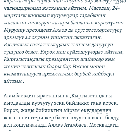
каражаттары тарабынан көбүнчө бир жактуу түрдө
чагылдырылып жатканын айттым. Маселен, 24-
марттагы ыңкылап кутумчулар тарабынан
жасалган төңкөрүш катары бааланып көрсөтүлгөн.
Мурунку президент Акаев да орус телекөрсөтүүсү
аркылуу ал окуяны ушинтип сыпаттаган.
Россиялык саясатчылардын тынчсыздануусун
түшүнсө болот. Бирок мен сүйлөшүүлөрдө айттым,
Кыргызстандагы президенттик шайлоодо ким
жеңип чыкпасын баары бир Россия менен
кызматташууга артыкчылык бербей койбосун
айттым
.
Атамбаевдин ырасташынча,Кыргызстандагы
кырдаалды курчутуу эски бийликке гана керек.
Бирок, жаңы бийликтин айрым өкүлдөрүнүн
жасаган иштери жер басып алууга шыкак болду,
деп кошумчалады Алмаз Атамбаев. Москвадагы