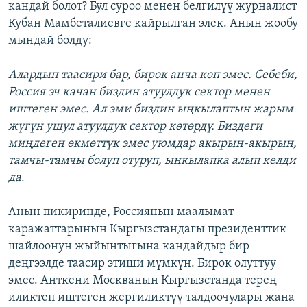
кандай болот? Бул суроо менен белгилүү журналист
Кубан Мамбеталиевге кайрылган элек. Анын жообу
мындай болду:
Алардын таасири бар, бирок анча көп эмес. Себеби,
Россия эч качан биздин атуулдук сектор менен
иштеген эмес. Ал эми биздин ыңкылаптын жарым
жүгүн ушул атуулдук сектор көтөрдү. Биздеги
миңдеген өкмөттүк эмес уюмдар акырын-акырын,
тамчы-тамчы болуп отуруп, ыңкылапка алып келди
да
.
Анын пикиринде, Россиянын маалымат
каражаттарынын Кыргызстандагы президенттик
шайлоонун жыйынтыгына кандайдыр бир
деңгээлде таасир этиши мүмкүн. Бирок олуттуу
эмес. Анткени Москванын Кыргызстанда терең
иликтеп иштеген жергиликтүү талдоочулары жана