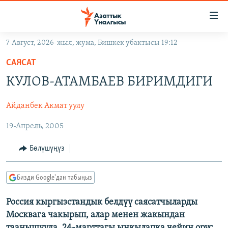
Линктер
Мазмунга
өтүңүз
7-Август, 2026-жыл, жума, Бишкек убактысы 19:12
Навигацияга
ЖАҢЫЛЫКТАР
өтүңүз
САЯСАТ
КЫРГЫЗСТАН
Издөөгө
КУЛОВ-АТАМБАЕВ БИРИМДИГИ
салыңыз
ДҮЙНӨ
КЫРГЫЗСТАН
Айданбек Акмат уулу
УКРАИНА
САЯСАТ
ДҮЙНӨ
19-Апрель, 2005
АТАЙЫН ИЛИКТӨӨ
ЭКОНОМИКА
БОРБОР АЗИЯ
ТВ ПРОГРАММАЛАР
МАДАНИЯТ
Бөлүшүңүз
ПОДКАСТ
БҮГҮН АЗАТТЫКТА
Бизди Google'дан табыңыз
ӨЗГӨЧӨ ПИКИР
ЭКСПЕРТТЕР ТАЛДАЙТ
БИЗ ЖАНА ДҮЙНӨ
Россия кыргызстандык белдүү саясатчыларды
Русский
Москвага чакырып, алар менен жакындан
ДАНИСТЕ
таанышууда. 24-марттагы ыңкылапка чейин орус