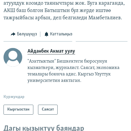
атуулдук коомдо таянычтары жок. Буга караганда,
АКШ баш болгон Батыштын бул жерде иштөө
тажрыйбасы арбын, деп белгиледи Мамбеталиев.
Бөлүшүңүз
Катталыңыз
Айданбек Акмат уулу
"Азаттыктын" Бишкектеги бюросунун
кызматкери, журналист. Саясат, экономика
темалары боюнча адис. Кыргыз Улуттук
университетин аяктаган.
Куржундар
Кыргызстан
Саясат
Дагы кызыктуу баяндар