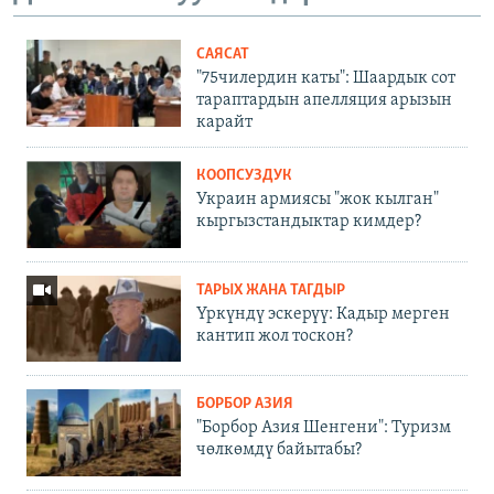
САЯСАТ
"75чилердин каты": Шаардык сот
тараптардын апелляция арызын
карайт
КООПСУЗДУК
Украин армиясы "жок кылган"
кыргызстандыктар кимдер?
ТАРЫХ ЖАНА ТАГДЫР
Үркүндү эскерүү: Кадыр мерген
кантип жол тоскон?
БОРБОР АЗИЯ
"Борбор Азия Шенгени": Туризм
чөлкөмдү байытабы?