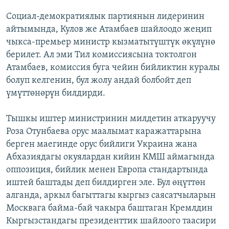
Социал-демократиялык партиянын лидеринин
айтымында, Кулов же Атамбаев шайлоодо жеңип
чыкса-премьер министр кызматытүштүк өкүлүнө
берилет. Ал эми Тил комиссиясына токтолгон
Атамбаев, комиссия буга чейин бийликтин куралы
болуп келгенин, бул жолу андай болбойт деп
үмүттөнөрүн билдирди.
Тышкы иштер министринин милдетин аткаруучу
Роза Отунбаева орус маалымат каражаттарына
берген маегинде орус бийлиги Украина жана
Абхазиядагы окуялардан кийин КМШ аймагында
оппозиция, бийлик менен Европа стандартында
иштей баштады деп билдирген эле. Бул өңүттөн
алганда, аркыл багыттагы кыргыз саясатчыларын
Москвага байма-бай чакыра баштаган Кремлдин
Кыргызстандагы президенттик шайлоого таасири