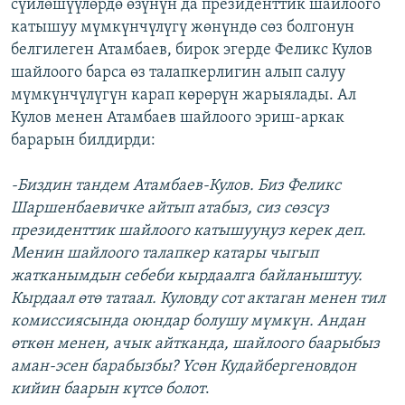
сүйлөшүүлөрдө өзүнүн да президенттик шайлоого
катышуу мүмкүнчүлүгү жөнүндө сөз болгонун
белгилеген Атамбаев, бирок эгерде Феликс Кулов
шайлоого барса өз талапкерлигин алып салуу
мүмкүнчүлүгүн карап көрөрүн жарыялады. Ал
Кулов менен Атамбаев шайлоого эриш-аркак
барарын билдирди:
-Биздин тандем Атамбаев-Кулов. Биз Феликс
Шаршенбаевичке айтып атабыз, сиз сөзсүз
президенттик шайлоого катышууңуз керек деп.
Менин шайлоого талапкер катары чыгып
жатканымдын себеби кырдаалга байланыштуу.
Кырдаал өтө татаал. Куловду сот актаган менен тил
комиссиясында оюндар болушу мүмкүн. Андан
өткөн менен, ачык айтканда, шайлоого баарыбыз
аман-эсен барабызбы? Үсөн Кудайбергеновдон
кийин баарын күтсө болот
.