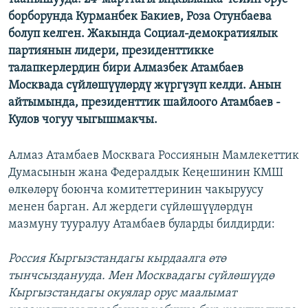
ОНЛАЙН ШЕРИНЕ
ЭЖЕ-СИҢДИЛЕР
борборунда Курманбек Бакиев, Роза Отунбаева
болуп келген. Жакында Социал-демократиялык
АЗАТТЫК+
партиянын лидери, президенттикке
ЫҢГАЙСЫЗ СУРООЛОР
талапкерлердин бири Алмазбек Атамбаев
Москвада сүйлөшүүлөрдү жүргүзүп келди. Анын
айтымында, президенттик шайлоого Атамбаев -
ЭЕ/АРнун бардык сайттары
Кулов чогуу чыгышмакчы.
Алмаз Атамбаев Москвага Россиянын Мамлекеттик
Думасынын жана Федералдык Кеңешинин КМШ
өлкөлөрү боюнча комитеттеринин чакыруусу
менен барган. Ал жердеги сүйлөшүүлөрдүн
мазмуну тууралуу Атамбаев буларды билдирди:
Россия Кыргызстандагы кырдаалга өтө
тынчсызданууда. Мен Москвадагы сүйлөшүүдө
Кыргызстандагы окуялар орус маалымат