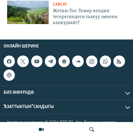
САЯСАТ
Жетим-Тоо: Темир кендин
тегерегиндеги талкуу эмнени
каңкуулайт?
ОНЛАЙН ШЕРИНЕ
БИЗ ЖӨНҮНДӨ
"АЗАТТЫКТЫН" САНДЫГЫ
Азаттык үналгысы © 2026 RFE/RL, Inc. Бардык укуктар
корголгон.