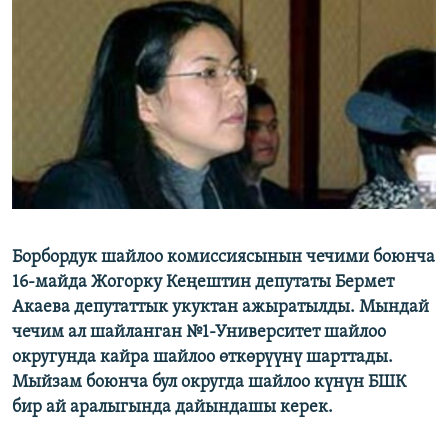
ОНЛАЙН ШЕРИНЕ
ЭЖЕ-СИҢДИЛЕР
АЗАТТЫК+
ЫҢГАЙСЫЗ СУРООЛОР
ЭЕ/АРнун бардык сайттары
Борбордук шайлоо комиссиясынын чечими боюнча
16-майда Жогорку Кеңештин депутаты Бермет
Акаева депутаттык укуктан ажыратылды. Мындай
чечим ал шайланган №1-Университет шайлоо
округунда кайра шайлоо өткөрүүнү шарттады.
Мыйзам боюнча бул округда шайлоо күнүн БШК
бир ай аралыгында дайындашы керек.