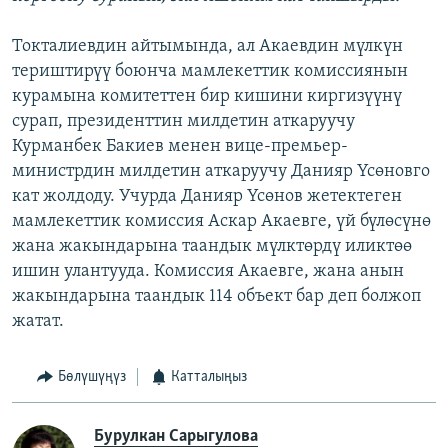
Токталиевдин айтымында, ал Акаевдин мүлкүн
териштирүү боюнча мамлекеттик комиссиянын
курамына комитеттен бир кишини киргизүүнү
сурап, президенттин милдетин аткаруучу
Курманбек Бакиев менен вице-премьер-
министрдин милдетин аткаруучу Данияр Үсөновго
кат жолдоду. Учурда Данияр Үсөнов жетектеген
мамлекеттик комиссия Аскар Акаевге, үй бүлөсүнө
жана жакындарына таандык мүлктөрдү иликтөө
ишин улантууда. Комиссия Акаевге, жана анын
жакындарына таандык 114 объект бар деп болжоп
жатат.
Бөлүшүңүз
Катталыңыз
Бурулкан Сарыгулова