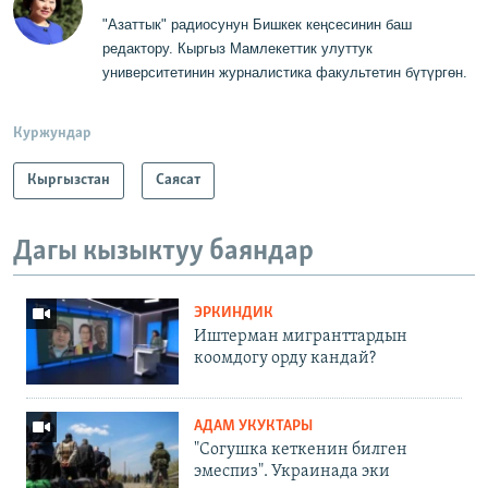
"Азаттык" радиосунун Бишкек кеңсесинин баш
редактору
.
Кыргыз Мамлекеттик
у
луттук
университетинин журналистика факультетин бүтүргө
н
.
Куржундар
Кыргызстан
Саясат
Дагы кызыктуу баяндар
ЭРКИНДИК
Иштерман мигранттардын
коомдогу орду кандай?
АДАМ УКУКТАРЫ
"Согушка кеткенин билген
эмеспиз". Украинада эки