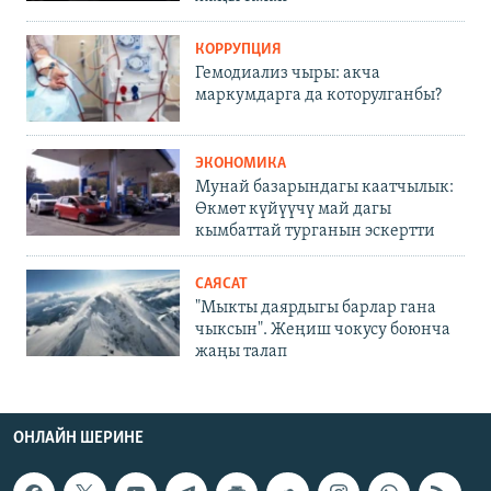
КОРРУПЦИЯ
Гемодиализ чыры: акча
маркумдарга да которулганбы?
ЭКОНОМИКА
Мунай базарындагы каатчылык:
Өкмөт күйүүчү май дагы
кымбаттай турганын эскертти
САЯСАТ
"Мыкты даярдыгы барлар гана
чыксын". Жеңиш чокусу боюнча
жаңы талап
ОНЛАЙН ШЕРИНЕ