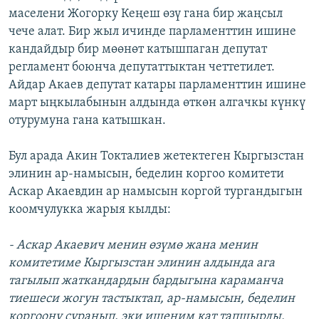
маселени Жогорку Кеңеш өзү гана бир жаңсыл
чече алат. Бир жыл ичинде парламенттин ишине
кандайдыр бир мөөнөт катышпаган депутат
регламент боюнча депутаттыктан четтетилет.
Айдар Акаев депутат катары парламенттин ишине
март ыңкылабынын алдында өткөн алгачкы күнкү
отурумуна гана катышкан.
Бул арада Акин Токталиев жетектеген Кыргызстан
элинин ар-намысын, беделин коргоо комитети
Аскар Акаевдин ар намысын коргой тургандыгын
коомчулукка жарыя кылды:
- Аскар Акаевич менин өзүмө жана менин
комитетиме Кыргызстан элинин алдында ага
тагылып жаткандардын бардыгына караманча
тиешеси жогун тастыктап, ар-намысын, беделин
коргоону суранып, эки ишеним кат тапшырды.