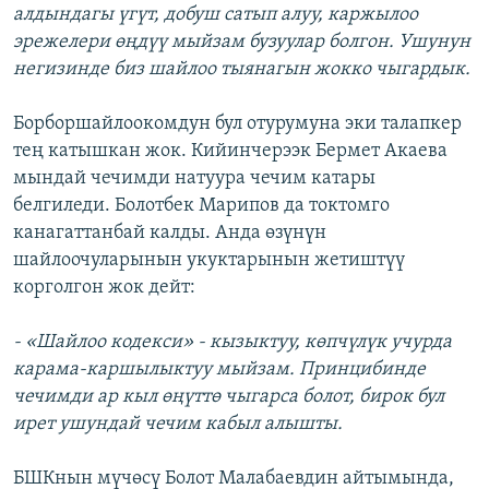
алдындагы үгүт, добуш сатып алуу, каржылоо
эрежелери өңдүү мыйзам бузуулар болгон. Ушунун
негизинде биз шайлоо тыянагын жокко чыгардык.
Борборшайлоокомдун бул отурумуна эки талапкер
тең катышкан жок. Кийинчерээк Бермет Акаева
мындай чечимди натуура чечим катары
белгиледи. Болотбек Марипов да токтомго
канагаттанбай калды. Анда өзүнүн
шайлоочуларынын укуктарынын жетиштүү
корголгон жок дейт:
- «Шайлоо кодекси» - кызыктуу, көпчүлүк учурда
карама-каршылыктуу мыйзам. Принцибинде
чечимди ар кыл өңүттө чыгарса болот, бирок бул
ирет ушундай чечим кабыл алышты.
БШКнын мүчөсү Болот Малабаевдин айтымында,