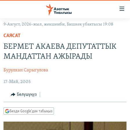
Линктер
Мазмунга
өтүңүз
9-Август, 2026-жыл, жекшемби, Бишкек убактысы 19:08
Навигацияга
ЖАҢЫЛЫКТАР
өтүңүз
САЯСАТ
КЫРГЫЗСТАН
Издөөгө
БЕРМЕТ АКАЕВА ДЕПУТАТТЫК
салыңыз
ДҮЙНӨ
КЫРГЫЗСТАН
МАНДАТТАН АЖЫРАДЫ
УКРАИНА
САЯСАТ
ДҮЙНӨ
Бурулкан Сарыгулова
АТАЙЫН ИЛИКТӨӨ
ЭКОНОМИКА
БОРБОР АЗИЯ
17-Май, 2005
ТВ ПРОГРАММАЛАР
МАДАНИЯТ
ПОДКАСТ
БҮГҮН АЗАТТЫКТА
Бөлүшүңүз
ӨЗГӨЧӨ ПИКИР
ЭКСПЕРТТЕР ТАЛДАЙТ
Бизди Google'дан табыңыз
БИЗ ЖАНА ДҮЙНӨ
Русский
ДАНИСТЕ