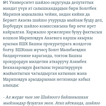
№1 Университет шайлоо округунда депутаттык
мандат үчүн ат салышкандардын бири Болотбек
Марипов ыңкылапка чейин, андан кийин да
Бермет Акаева шайлоо учурунда мыйзам бузду деп,
Борбордук шайлоо комиссиясына бир нече ирет
кайрылган. Каржылоо эрежелерин бузуу фактысын
кошкон Мариповдун Акаевага каршы акыркы
арызын БШК Башкы прокуратурага жолдогон
болчу. БШКнын мүчөсү Болот Малабаевдин
билдиргенине караганда, токтом Башкы
прокурордун милдетин аткаруучу Азимбек
Бекназаровдун фактыны териштирүүнүн
жыйынтыгын чагылдырган катынын жана
Мариповдун арыздарынын негизинде кабыл
алынды:
- Ал жерде чын эле Шайлоого байланышкан
мыйзамдар бузулган экен. Атап айтканда, шайлоо