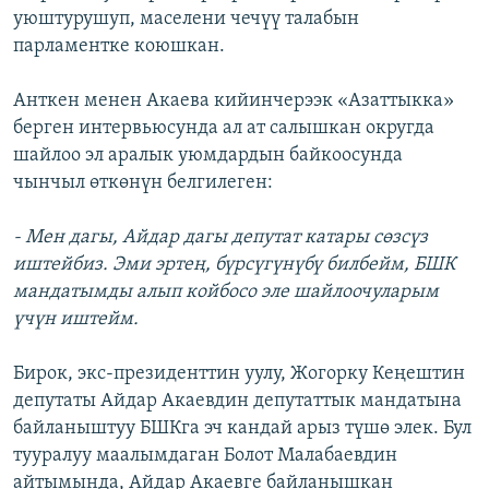
уюштурушуп, маселени чечүү талабын
парламентке коюшкан.
Анткен менен Акаева кийинчерээк «Азаттыкка»
берген интервьюсунда ал ат салышкан округда
шайлоо эл аралык уюмдардын байкоосунда
чынчыл өткөнүн белгилеген:
- Мен дагы, Айдар дагы депутат катары сөзсүз
иштейбиз. Эми эртең, бүрсүгүнүбү билбейм, БШК
мандатымды алып койбосо эле шайлоочуларым
үчүн иштейм.
Бирок, экс-президенттин уулу, Жогорку Кеңештин
депутаты Айдар Акаевдин депутаттык мандатына
байланыштуу БШКга эч кандай арыз түшө элек. Бул
тууралуу маалымдаган Болот Малабаевдин
айтымында, Айдар Акаевге байланышкан