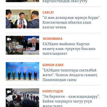
кыргызстандык окко учту
САЯСАТ
"15 млн долларлык мүлкүн берди".
Конгантиевди абактан алып
калган чечим
ЭКОНОМИКА
ЕАЭБдин жыйыны: Кыргыз
өкмөтү азык-түлүктүн баасына
тынчсызданат
БОРБОР АЗИЯ
"ЕАЭБдин талаптары сакталбай
жатат". Чолпон-Атадагы саммит,
Пашиняндын сыны
КООПСУЗДУК
"Эң биринчи – камсыздандыруу".
Бийик чокуларга чыгуу үчүн
жаңы талап