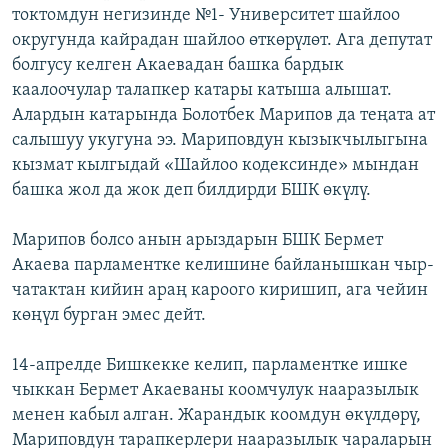
токтомдун негизинде №1- Университет шайлоо
округунда кайрадан шайлоо өткөрүлөт. Ага депутат
болгусу келген Акаевадан башка бардык
каалоочулар талапкер катары катыша алышат.
Алардын катарында Болотбек Марипов да теңата ат
салышуу укугуна ээ. Мариповдун кызыкчылыгына
кызмат кылгыдай «Шайлоо кодексинде» мындан
башка жол да жок деп билдирди БШК өкүлү.
Марипов болсо анын арыздарын БШК Бермет
Акаева парламентке келишине байланышкан чыр-
чатактан кийин араң кароого киришип, ага чейин
көңүл бурган эмес дейт.
14-апрелде Бишкекке келип, парламентке ишке
чыккан Бермет Акаеваны коомчулук нааразылык
менен кабыл алган. Жарандык коомдун өкүлдөрү,
Мариповдун тарапкерлери нааразылык чараларын