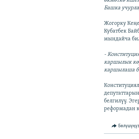
өкмөткө ишен
Башка учурла
Жогорку Кеңе
Кубатбек Бай
мындайча би
- Конституци
каршылык көр
каршылаша бе
Конституция
депутаттарын
белгилүү. Эг
реформадан к
Бөлүшүңү