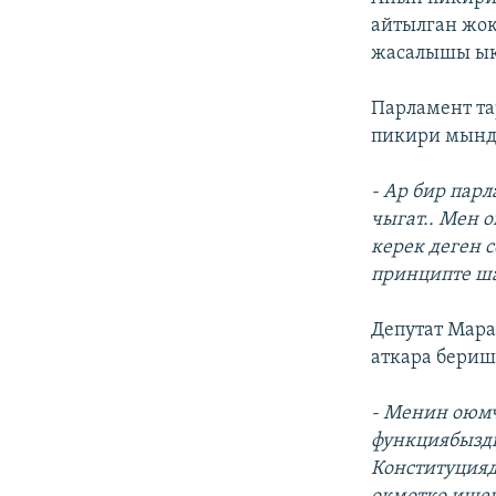
айтылган жок
жасалышы ык
Парламент та
пикири мынд
- Ар бир пар
чыгат.. Мен 
керек деген 
принципте ша
Депутат Мара
аткара бериш
- Менин оюмч
функциябызды
Конституцияд