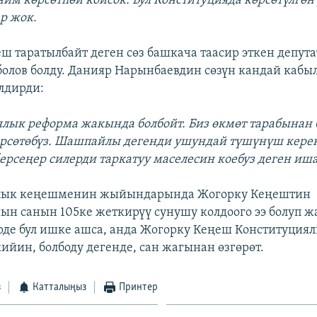
им көрсөтпөй койсок. Бул Конституцияда көрсөтүлгөн 
р жок.
ш таратылбайт деген сөз башкача таасир эткен депут
болов болду. Данияр Нарынбаевдин сөзүн кандай кабы
лдирди:
ялык реформа жакында болбойт. Биз өкмөт тарабынан 
сөтөбүз. Шашпайлы дегенди ушундай түшүнүш керек 
рсеңер силерди таркатуу маселесин коебуз деген иша
лык кеңешменин жыйындарында Жогорку Кеңештин
ын санын 105ке жеткирүү сунушу колдоого ээ болуп 
ерде бул ишке ашса, анда Жогорку Кеңеш Конституция
ийин, болбоду дегенде, сан жагынан өзгөрөт.
з
Катталыңыз
Принтер