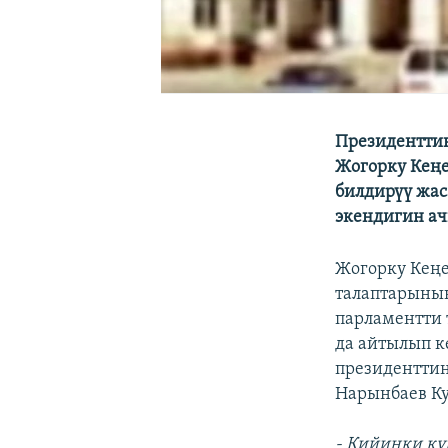
Президенттин
Жогорку Кеңе
билдирүү жас
экендигин ач
Жогорку Кеңе
талаптарынын
парламентти 
да айтылып к
президенттин
Нарынбаев Ку
- Кийинки к