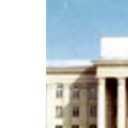
ЭЖЕ-СИҢДИЛЕР
АЗАТТЫК+
ЫҢГАЙСЫЗ СУРООЛОР