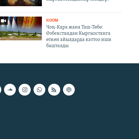
КООМ
Чоң-Кара жана Таш-Төбө:
Өзбекстандан Кыргызстанга
өткөн айылдарда каттоо иши
башталды