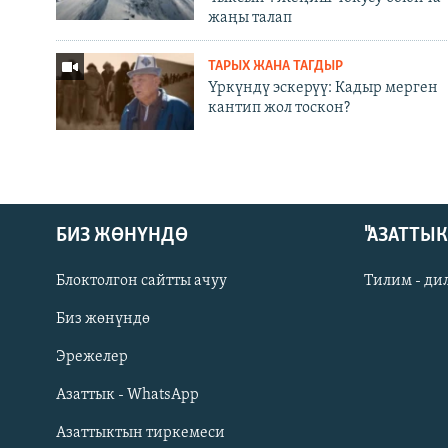
жаңы талап
ТАРЫХ ЖАНА ТАГДЫР
Үркүндү эскерүү: Кадыр мерген
кантип жол тоскон?
БИЗ ЖӨНҮНДӨ
"АЗАТТЫ
Блоктолгон сайтты ачуу
Тилим - ди
Биз жөнүндө
Русский
Эрежелер
Азаттык - WhatsApp
ОНЛАЙН ШЕРИНЕ
Азаттыктын тиркемеси