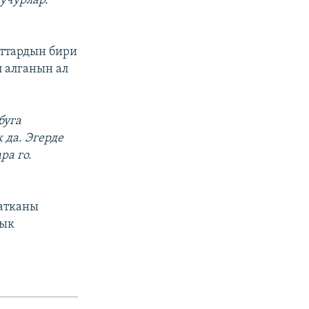
учурлар.
аттардын бири
л алганын ал
буга
да. Эгерде
ра го.
жатканы
лык