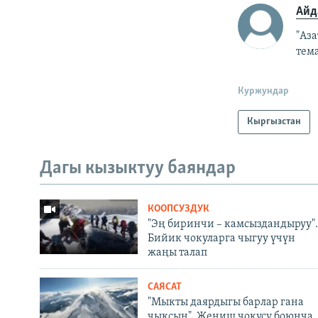
Айд
"Аз
тем
Куржундар
Кыргызстан
Дагы кызыктуу баяндар
КООПСУЗДУК
"Эң биринчи – камсыздандыруу".
Бийик чокуларга чыгуу үчүн
жаңы талап
САЯСАТ
"Мыкты даярдыгы барлар гана
чыксын". Жеңиш чокусу боюнча