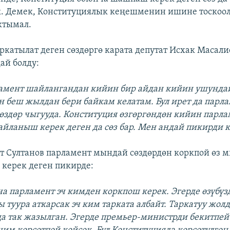
. Демек, Конституциялык кеңешменин ишине тоскоо
тымал.
ркатылат деген сөздөргө карата депутат Исхак Масал
ай болду:
ламент шайлангандан кийин бир айдан кийин ушундай
он беш жылдан бери байкам келатам. Бул ирет да пар
сөздөр чыгууда. Конституция өзгөргөндөн кийин парл
йланыш керек деген да сөз бар. Мен андай пикирди 
т Султанов парламент мындай сөздөрдөн коркпой өз м
 керек деген пикирде:
а парламент эч кимден коркпош керек. Эгерде өзүбүз
 туура аткарсак эч ким тарката албайт. Таркатуу жол
а так жазылган. Эгерде премьер-министрди бекитпей