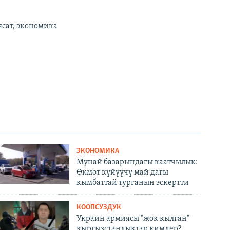
ясат, экономика
ЭКОНОМИКА
Мунай базарындагы каатчылык:
Өкмөт күйүүчү май дагы
кымбаттай турганын эскертти
КООПСУЗДУК
Украин армиясы "жок кылган"
кыргызстандыктар кимдер?