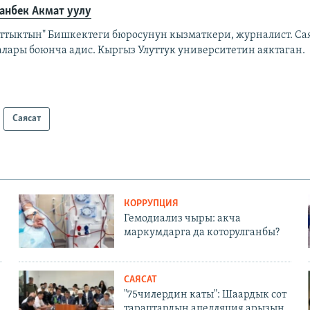
анбек Акмат уулу
аттыктын" Бишкектеги бюросунун кызматкери, журналист. Са
алары боюнча адис. Кыргыз Улуттук университетин аяктаган.
Саясат
КОРРУПЦИЯ
Гемодиализ чыры: акча
маркумдарга да которулганбы?
САЯСАТ
"75чилердин каты": Шаардык сот
тараптардын апелляция арызын