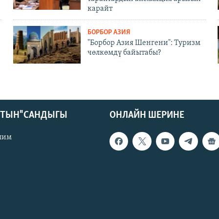
карайт
БОРБОР АЗИЯ
"Борбор Азия Шенгени": Туризм
чөлкөмдү байытабы?
КТЫН" САНДЫГЫ
ОНЛАЙН ШЕРИНЕ
лим