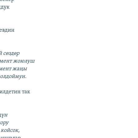
лдук
иевдин
 сөздөр
ламент жоюлуш
амент жаңы
колдоймун.
илдетин так
дүн
дору
 койсок,