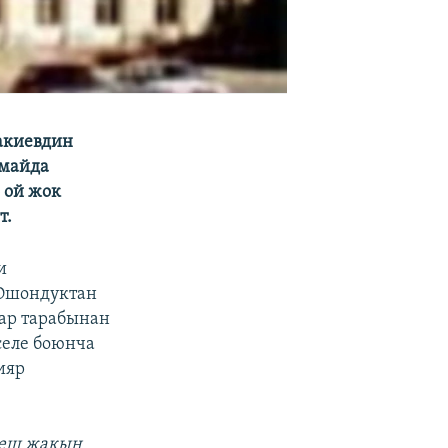
акиевдин
-майда
 ой жок
т.
и
 Ошондуктан
лар тарабынан
селе боюнча
ияр
ңеш жакын