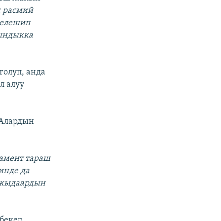
ч расмий
гелешип
чындыкка
голуп, анда
л алуу
 Алардын
ламент тараш
инде да
ажыдаардын
 бекер