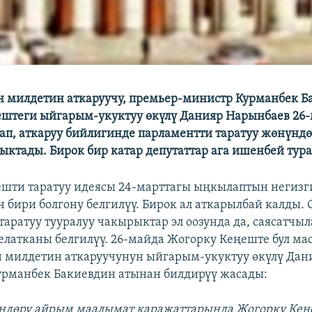
 милдетин аткаруучу, премьер-министр Курманбек Б
штеги ыйгарым-укуктуу өкүлү Данияр Нарынбаев 26
ап, аткаруу бийлигинде парламентти таратуу жөнүндө
ыктады. Бирок бир катар депутаттар ага ишенбей тура
шти таратуу идеясы 24-марттагы ыңкылаптын негизг
 бири болгону белгилүү. Бирок ал аткарылбай калды.
таратуу тууралуу чакырыктар эл оозунда да, саясатчы
елатканы белгилүү. 26-майда Жогорку Кеңеште бул ма
 милдетин аткаруучунун ыйгарым-укуктуу өкүлү Дан
рманбек Бакиевдин атынан билдирүү жасады:
үндөрү айрым маалымат каражаттарында Жогорку Ке