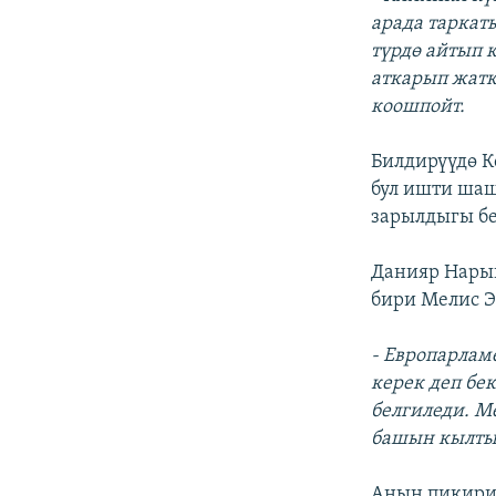
арада таркат
түрдө айтып 
аткарып жатк
коошпойт.
Билдирүүдө К
бул ишти шаш
зарылдыгы бе
Данияр Нарын
бири Мелис 
- Европарлам
керек деп бе
белгиледи. 
башын кылты
Анын пикирин