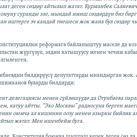
ылат деген сөздөр айтылып жатат. Курманбек Салиеви
коюуну суранды эле, мындай имиш сөздөрдүн биз бир
ан иштерге эч кандай тиешеси жок жана бул сөздөр 
онституциялык реформага байланыштуу маселе да коз
пастан жүргүзүп, элдин катышуусу менен чечим кабы
лгиленген.
баевдин билдирүүсү депутаттарды ынандырган жок.
Эшимканов буларды билдирди:
ент делегациясы менен сүйлөшүүдө да Отунбаева пар
кем, катуу айтты. “Эхо Москвы” радиосуна берген маег
Менин оюмча ал кишинин оозу менен азыркы бийлик 
йтып жатат. Мен ишенбейм буга.
де, Конституция боюнча шашпаш керек деген сөз да