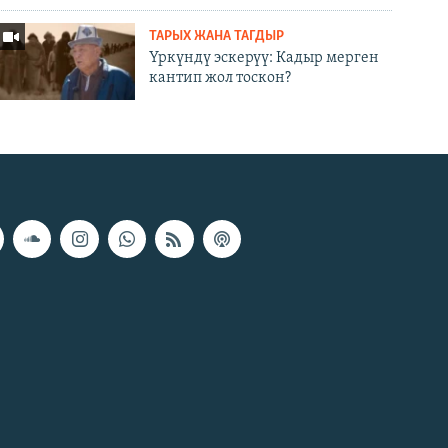
ТАРЫХ ЖАНА ТАГДЫР
Үркүндү эскерүү: Кадыр мерген
кантип жол тоскон?