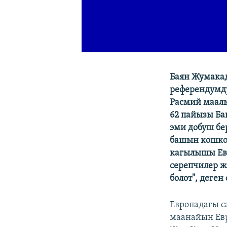
Баян Жумака
референдумд
Расмий маал
62 пайызы Ба
эми добуш бе
башын кошкон
кагылышы Ев
серепчилер ж
болот", деген
Европадагы 
маанайын Ев