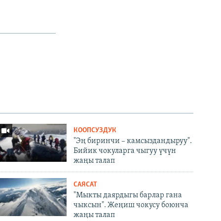
КООПСУЗДУК
"Эң биринчи – камсыздандыруу".
Бийик чокуларга чыгуу үчүн
жаңы талап
САЯСАТ
"Мыкты даярдыгы барлар гана
чыксын". Жеңиш чокусу боюнча
жаңы талап