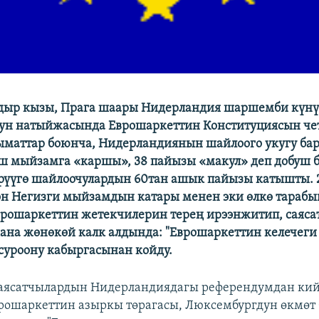
дыр кызы, Прага шаары Нидерландия шаршемби күнү
ун натыйжасында Еврошаркеттин Конституциясын чет
ыматтар боюнча, Нидерландиянын шайлоого укугу ба
ш мыйзамга «каршы», 38 пайызы «макул» деп добуш 
рүүгө шайлоочулардын 60тан ашык пайызы катышты. 
 Негизги мыйзамдын катары менен эки өлкө тарабы
рошаркеттин жетекчилерин терең ирээнжитип, саяса
ана жөнөкөй калк алдында: "Еврошаркеттин келечеги
 суроону кабыргасынан койду.
саясатчылардын Нидерландиядагы референдумдан ки
рошаркеттин азыркы төрагасы, Люксембургдун өкмө