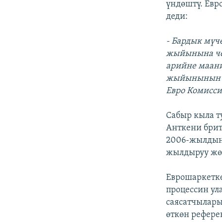
үндөштү. Евр
деди:
- Бардык мүч
жыйынына чей
арийне маани
жыйынынын би
Евро Комисси
Сабыр кыла т
Анткени бри
2006-жылдын 
жылдыруу жө
Еврошаркетке
процессин ул
саясатчылары
өткөн рефер