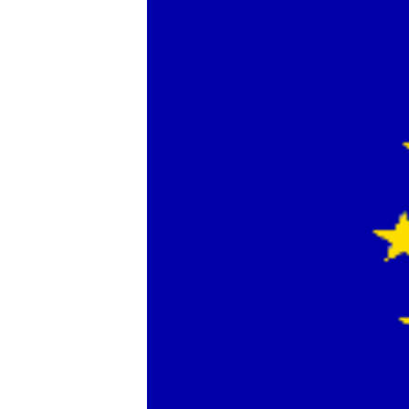
ЭЖЕ-СИҢДИЛЕР
АЗАТТЫК+
ЫҢГАЙСЫЗ СУРООЛОР