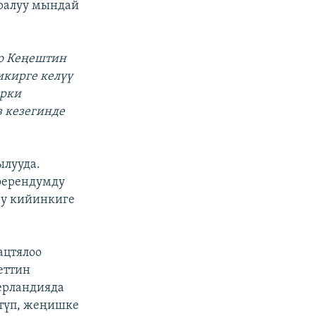
уралуу мындай
ро Кеңештин
икирге келүү
ерки
з кезегинде
ылууда.
ферендумду
ну кийинкиге
ацтялоо
еттин
ерландияда
түп, жеңишке