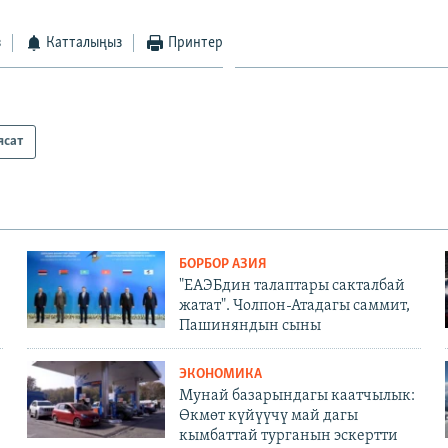
з
Катталыңыз
Принтер
ясат
БОРБОР АЗИЯ
"ЕАЭБдин талаптары сакталбай
жатат". Чолпон-Атадагы саммит,
Пашиняндын сыны
ЭКОНОМИКА
Мунай базарындагы каатчылык:
Өкмөт күйүүчү май дагы
кымбаттай турганын эскертти