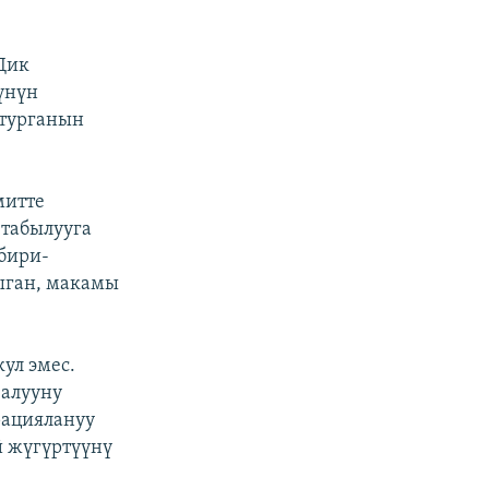
Дик
үнүн
 турганын
митте
 табылууга
бири-
ыган, макамы
ул эмес.
 алууну
рациялануу
й жүгүртүүнү