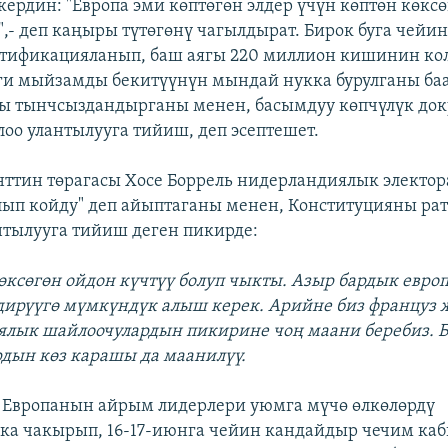
ердин: "Европа эми көптөгөн элдер үчүн көптөн көксө
,- деп каңыры түтөгөнү чагылдырат. Бирок буга чейин
тификацияланып, баш аягы 220 миллион кишинин кол
ги мыйзамды бекитүүнүн мындай нукка бурулганы ба
ы тынчсыздандырганы менен, басымдуу көпчүлүк до
оо улантылууга тийиш, деп эсептешет.
ттин төрагасы Хосе Боррель нидерландиялык электора
ып койду" деп айыптаганы менен, Конституцияны ра
тылууга тийиш деген пикирде:
көксөгөн ойдон күчтүү болуп чыкты. Азыр бардык евро
ирүүгө мүмкүндүк алыш керек. Aрийне биз француз 
лык шайлоочулардын пикирине чоң маани беребиз. 
дын көз карашы да маанилүү.
 Европанын айрым лидерлери уюмга мүчө өлкөлөрдү
ка чакырып, 16-17-июнга чейин кандайдыр чечим каб