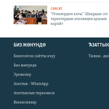
САЯСАТ
"75чилердин каты": Шаардык сот
тараптардын апелляция арызын
карайт
БИЗ ЖӨНҮНДӨ
"АЗАТТЫ
Блоктолгон сайтты ачуу
Тилим - ди
Биз жөнүндө
Русский
Эрежелер
Азаттык - WhatsApp
ОНЛАЙН ШЕРИНЕ
Азаттыктын тиркемеси
Вакансиялар