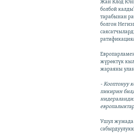
Жан Клод Юнк
болбой калды"
тарабынан ра
болгон Негиз
саясатчылард
ратификациял
Европарламен
жүрөктүк кыл
жараяны улан
- Кооптонуу 
пикирин билд
нидераландия
европалыктар
Ушул жумада
сабырдуулукк