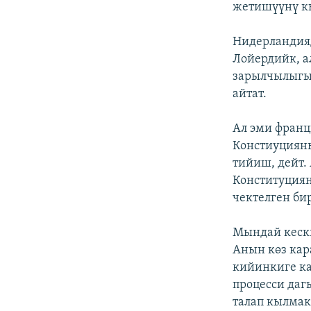
жетишүүнү кы
Нидерландия
Лойердийк, а
зарылчылыгы 
айтат.
Ал эми франц
Констиуцияны
тийиш, дейт.
Конституциян
чектелген би
Мындай кески
Анын көз кар
кийинкиге ка
процесси даг
талап кылмак