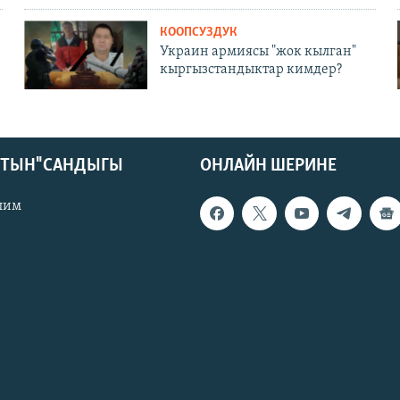
КООПСУЗДУК
Украин армиясы "жок кылган"
кыргызстандыктар кимдер?
КТЫН" САНДЫГЫ
ОНЛАЙН ШЕРИНЕ
лим