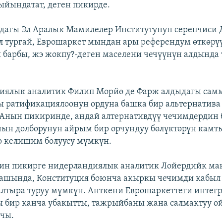
йындатат, деген пикирде.
дагы Эл Аралык Мамилелер Институтунун серепчиси 
л тургай, Еврошаркет мындан ары референдум өткөрү
барбы, жэ жокпу?-деген маселени чечүүнүн алдында
иялык аналитик Филип Морйө де Фарж алдыдагы сам
 ратификациялоонун ордуна башка бир альтернатива
 Анын пикиринде, андай алтернативдүү чечимдердин 
ын долборунун айрым бир орчундуу бөлүктөрүн камт
р келишим болуусу мүмкүн.
н пикирге нидерландиялык аналитик Лойердийк мак
ашында, Конституция боюнча акыркы чечимди кабыл
лтыра туруу мүмкүн. Анткени Еврошаркеттеги интег
ы бир канча убакытты, тажрыйбаны жана салмактуу о
чы.