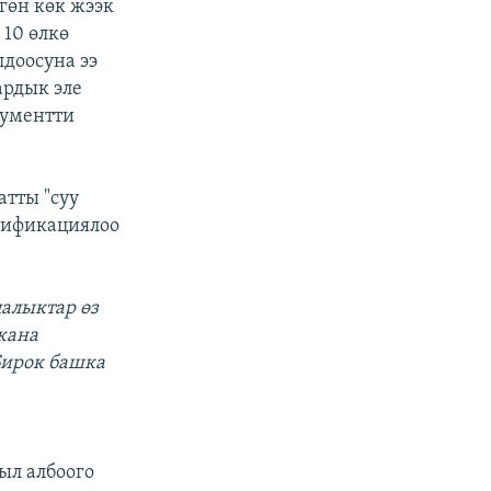
гөн көк жээк
 10 өлкө
доосуна ээ
ардык эле
кументти
тты "суу
тификациялоо
палыктар өз
жана
Бирок башка
ыл албоого