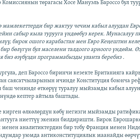
о Комиссиянын төрагасы Хосе Мануэль Бароссо бул ту
ө мамлекеттерди бир жактуу чечим кабыл алуудан Ев
ин сабыр кыла турууга үндөөбүз керек. Мунасалуу п
лүү, бирок ошого карабастан мен Евро Кеңештин кел
р бөлүгүн бул маселени талдоого арноого үндөйм. Ө
я биз өзүбүздн программабызды уланта беребиз .
ургула, деп Бароссо биринчи кезекте Британияга кайр
тан саясатчыларынын ичинде Конституция боюнча ре
баш ченинде өткөрүү туралуу мыйзамды кабыл алуу
нүндө кептер айтыла баштады.
 кирген өлкөлөрдүн көбү негизги мыйзамды ратифик
антууга ниеттүү экенин билдиришти. Бирок Еврошарк
 менен аналитиктердин бир тобу Франция менен Нид
ендумдар уюмда антиконституциялык маанайды өөрчү