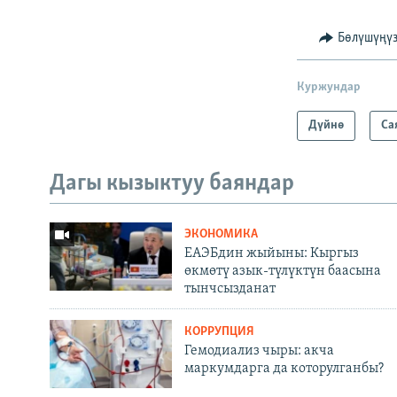
Бөлүшүңү
Куржундар
Дүйнө
Са
Дагы кызыктуу баяндар
ЭКОНОМИКА
ЕАЭБдин жыйыны: Кыргыз
өкмөтү азык-түлүктүн баасына
тынчсызданат
КОРРУПЦИЯ
Гемодиализ чыры: акча
маркумдарга да которулганбы?