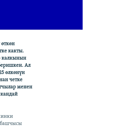
 өткөн
ке какты.
р калкынын
беришкен. Ал
25 өлкөнүн
нан четке
тчылар менен
 кандай
йинки
т башчысы