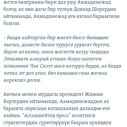
жетекчилеринин бири дал ушу Ахмадинежад
болчу, ал эми дагы бир туткун Доналд Шерердин
айтымында, Ахмадинежад өтө катаал барымтачы
болгон:
- Бизди кайтарган бир жигит бизге бөлмөдөн
чыгып, далисте басып турууга уруксат берген,
бирок ал келип, ошол жигитти катуу тилдеди.
Элчиликте аскерий атташе болуп иштеген
полковник Чак Скотт мага которуп берди, ал бизди
чочко, ит деп атап, биз камалып гана жатыш
керекпиз деген.
Анткен менен мурдагы президент Жимми
Картердин айтымында, Ахмадинежаддын ал
барымта окуясына катышканын далилдөө өтө
кыйын. "Ассошиейтед пресс" агенттиги
студенттердин сүрөттөрүнүн баарын архивден