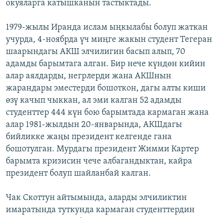
окуяларга катышканын тастыктады.
1979-жылы Иранда ислам ыңкылабы болуп жаткан
учурда, 4-ноябрда үч миңге жакын студент Тегеран
шаарындагы АКШ элчилигин басып алып, 70
адамды барымтага алган. Бир нече күндөн кийин
алар аялдарды, негрлерди жана АКШнын
жарандары эместерди бошоткон, дагы алты киши
өзү качып чыккан, ал эми калган 52 адамды
студенттер 444 күн бою барымтада кармаган жана
алар 1981-жылдын 20-январында, АКШдагы
бийликке жаңы президент келгенде гана
бошотулган. Мурдагы президент Жимми Картер
барымта кризисин чече албагандыктан, кайра
президент болуп шайланбай калган.
Чак Скоттун айтымында, аларды элчиликтин
имаратында туткунда кармаган студенттердин