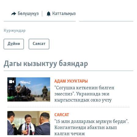
Бөлүшүңүз
Катталыңыз
Куржундар
Дүйнө
Саясат
Дагы кызыктуу баяндар
АДАМ УКУКТАРЫ
"Согушка кеткенин билген
эмеспиз". Украинада эки
кыргызстандык окко учту
САЯСАТ
"15 млн долларлык мүлкүн берди".
Конгантиевди абактан алып
калган чечим