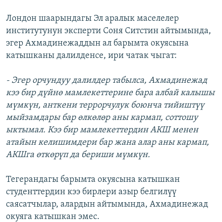
Лондон шаарындагы Эл аралык маселелер
институтунун эксперти Соня Ситстин айтымында,
эгер Ахмадинежаддын ал барымта окуясына
катышканы далилденсе, ири чатак чыгат:
- Эгер орчундуу далилдер табылса, Ахмадинежад
кээ бир дүйнө мамлекеттерине бара албай калышы
мүмкүн, анткени террорчулук боюнча тийиштүү
мыйзамдары бар өлкөлөр аны кармап, соттошу
ыктымал. Кээ бир мамлекеттердин АКШ менен
атайын келишимдери бар жана алар аны кармап,
АКШга өткөрүп да бериши мүмкүн.
Тегерандагы барымта окуясына катышкан
студенттердин кээ бирлери азыр белгилүү
саясатчылар, алардын айтымында, Ахмадинежад
окуяга катышкан эмес.