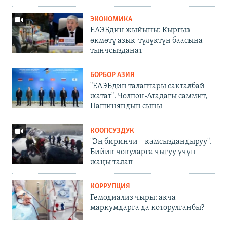
ЭКОНОМИКА
ЕАЭБдин жыйыны: Кыргыз
өкмөтү азык-түлүктүн баасына
тынчсызданат
БОРБОР АЗИЯ
"ЕАЭБдин талаптары сакталбай
жатат". Чолпон-Атадагы саммит,
Пашиняндын сыны
КООПСУЗДУК
"Эң биринчи – камсыздандыруу".
Бийик чокуларга чыгуу үчүн
жаңы талап
КОРРУПЦИЯ
Гемодиализ чыры: акча
маркумдарга да которулганбы?