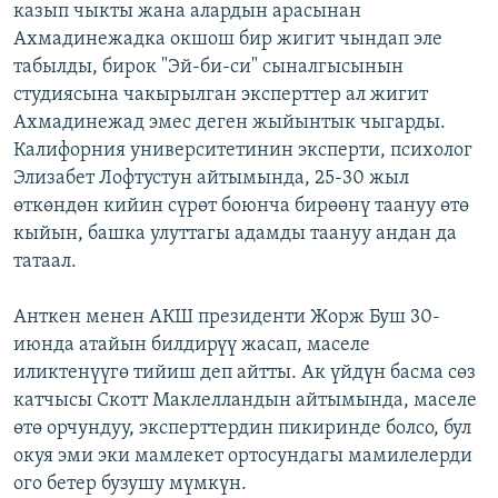
казып чыкты жана алардын арасынан
Ахмадинежадка окшош бир жигит чындап эле
табылды, бирок "Эй-би-си" сыналгысынын
студиясына чакырылган эксперттер ал жигит
Ахмадинежад эмес деген жыйынтык чыгарды.
Калифорния университетинин эксперти, психолог
Элизабет Лофтустун айтымында, 25-30 жыл
өткөндөн кийин сүрөт боюнча бирөөнү таануу өтө
кыйын, башка улуттагы адамды таануу андан да
татаал.
Анткен менен АКШ президенти Жорж Буш 30-
июнда атайын билдирүү жасап, маселе
иликтенүүгө тийиш деп айтты. Ак үйдүн басма сөз
катчысы Скотт Маклелландын айтымында, маселе
өтө орчундуу, эксперттердин пикиринде болсо, бул
окуя эми эки мамлекет ортосундагы мамилелерди
ого бетер бузушу мүмкүн.