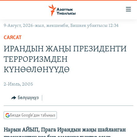
Линктер
Мазмунга
өтүңүз
9-Август, 2026-жыл, жекшемби, Бишкек убактысы 12:34
Навигацияга
ЖАҢЫЛЫКТАР
өтүңүз
САЯСАТ
КЫРГЫЗСТАН
Издөөгө
ИРАНДЫН ЖАҢЫ ПРЕЗИДЕНТИ
салыңыз
ДҮЙНӨ
КЫРГЫЗСТАН
ТЕРРОРИЗМДЕН
УКРАИНА
САЯСАТ
ДҮЙНӨ
КҮНӨӨЛӨНҮҮДӨ
АТАЙЫН ИЛИКТӨӨ
ЭКОНОМИКА
БОРБОР АЗИЯ
2-Июль, 2005
ТВ ПРОГРАММАЛАР
МАДАНИЯТ
Бөлүшүңүз
ПОДКАСТ
БҮГҮН АЗАТТЫКТА
ӨЗГӨЧӨ ПИКИР
ЭКСПЕРТТЕР ТАЛДАЙТ
Бизди Google'дан табыңыз
БИЗ ЖАНА ДҮЙНӨ
Русский
Нарын АЙЫП, Прага Ирандын жаңы шайланган
ДАНИСТЕ