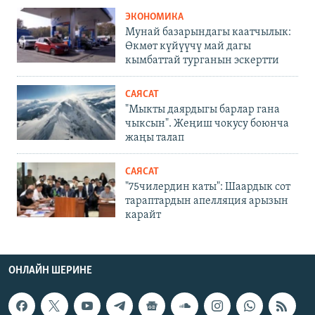
ЭКОНОМИКА
Мунай базарындагы каатчылык:
Өкмөт күйүүчү май дагы
кымбаттай турганын эскертти
САЯСАТ
"Мыкты даярдыгы барлар гана
чыксын". Жеңиш чокусу боюнча
жаңы талап
САЯСАТ
"75чилердин каты": Шаардык сот
тараптардын апелляция арызын
карайт
ОНЛАЙН ШЕРИНЕ