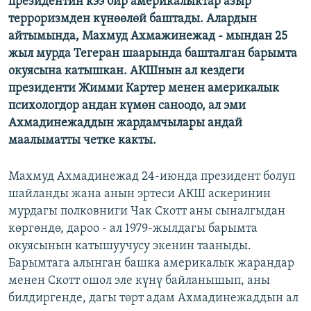
президентин кээ бир америкалыктар азыр
ОНЛАЙН ШЕРИНЕ
ЭЖЕ-СИҢДИЛЕР
терроризмден күнөөлөй баштады. Алардын
айтымында, Махмуд Ахмажинежад - мындан 25
АЗАТТЫК+
жыл мурда Тегеран шаарында башталган барымта
ЫҢГАЙСЫЗ СУРООЛОР
окуясына катышкан. АКШнын ал кездеги
президенти Жимми Картер менен америкалык
психологдор андан күмөн саноодо, ал эми
ЭЕ/АРнун бардык сайттары
Ахмадинежаддын жардамчылары андай
маалыматты четке какты.
Махмуд Ахмадинежад 24-июнда президент болуп
шайланды жана анын эртеси АКШ аскеринин
мурдагы полковниги Чак Скотт аны сыналгыдан
көргөндө, дароо - ал 1979-жылдагы барымта
окуясынын катышуучусу экенин тааныды.
Барымтага алынган башка америкалык жарандар
менен Скотт ошол эле күнү байланышып, аны
билдиргенде, дагы төрт адам Ахмадинежаддын ал