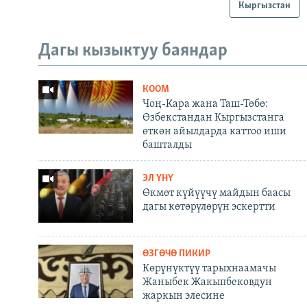
Кыргызстан
Дагы кызыктуу баяндар
КООМ
Чоң-Кара жана Таш-Төбө:
Өзбекстандан Кыргызстанга
өткөн айылдарда каттоо иши
башталды
ЭЛ ҮНҮ
Өкмөт күйүүчү майдын баасы
дагы көтөрүлөрүн эскертти
ӨЗГӨЧӨ ПИКИР
Көрүнүктүү тарыхнаамачы
Жаныбек Жакыпбековдун
жаркын элесине