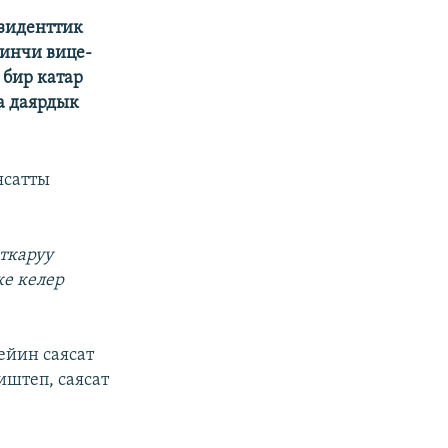
езиденттик
ринчи вице-
 бир катар
а даярдык
ясатты
ткаруу
ке келер
ейин саясат
иштеп, саясат