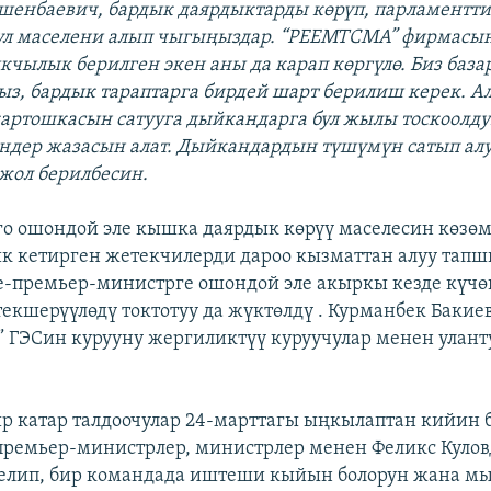
шенбаевич, бардык даярдыктарды көрүп, парламентт
л маселени алып чыгыңыздар. “РЕЕМТСМА” фирмасын
кчылык берилген экен аны да карап көргүлө. Биз баз
з, бардык тараптарга бирдей шарт берилиш керек. Ал
 картошкасын сатууга дыйкандарга бул жылы тоскоолду
ендер жазасын алат. Дыйкандардын түшүмүн сатып ал
жол берилбесин.
го ошондой эле кышка даярдык көрүү маселесин көзөмө
к кетирген жетекчилерди дароо кызматтан алуу тап
-премьер-министрге ошондой эле акыркы кезде күчө
екшерүүлөдү токтотуу да жүктөлдү . Курманбек Бакие
” ГЭСин курууну жергиликтүү куруучулар менен улант
ир катар талдоочулар 24-марттагы ыңкылаптан кийин
премьер-министрлер, министрлер менен Феликс Куло
елип, бир командада иштеши кыйын болорун жана м