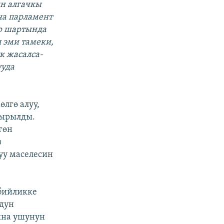
ин алгачкы
а парламент
ар шартында
 эми тамеки,
к жасалса-
ууда
лгө алуу,
шырылды.
гөн
в
уу маселесин
 бийликке
вдун
ына ушунун