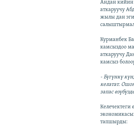
Андан кийин 
аткаруучу А
жылы дан эги
салыштырмалу
Курманбек Ба
камсыздоо м
аткаруучу Да
камсыз болоо
- Бүгүнкү кү
келатат. Ошо
запас өзүбүз
Келечектеги 
экономикасын
тапшырды: