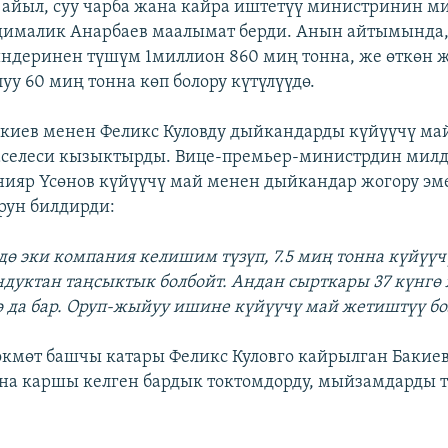
айыл, суу чарба жана кайра иштетүү министринин м
бдималик Анарбаев маалымат берди. Анын айтымынд
ндеринен түшүм 1миллион 860 миң тонна, же өткөн 
у 60 миң тонна көп болору күтүлүүдө.
киев менен Феликс Куловду дыйкандарды күйүүчү ма
аселеси кызыктырды. Вице-премьер-министрдин мил
нияр Үсөнов күйүүчү май менен дыйкандар жогору эме
рун билдирди:
ндө эки компания келишим түзүп, 7.5 миң тонна күйүү
ндуктан таңсыктык болбойт. Андан сырткары 37 күнгө 
дө да бар. Оруп-жыйуу ишине күйүүчү май жетиштүү бо
өкмөт башчы катары Феликс Куловго кайрылган Бакиев
а каршы келген бардык токтомдорду, мыйзамдарды т