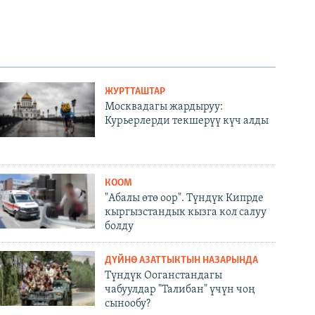
ЖУРТТАШТАР
Москвадагы жардыруу:
Курьерлерди текшерүү күч алды
КООМ
"Абалы өтө оор". Түндүк Кипрде
кыргызстандык кызга кол салуу
болду
ДҮЙНӨ АЗАТТЫКТЫН НАЗАРЫНДА
Түндүк Ооганстандагы
чабуулдар "Талибан" үчүн чоң
сынообу?