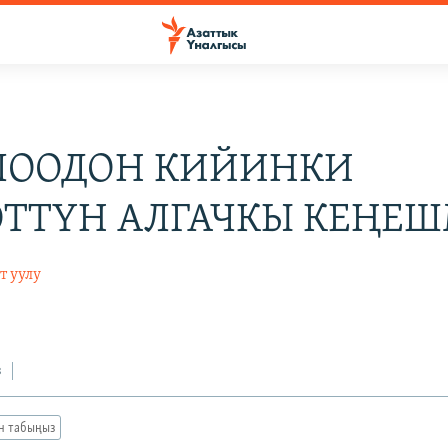
ООДОН КИЙИНКИ
ТТҮН АЛГАЧКЫ КЕҢЕ
т уулу
з
ан табыңыз