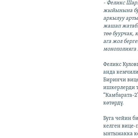
- Феликс Шар
жыйынына бу
аркылуу арты
жашап жатабы
төө буурчак,
ага жол берг
монополияга 
Феликс Кулов
анда кемчили
Биринчи вице
ишкерлерди т
“Камбарата-2
көтөрдү.
Буга чейин б
келген вице-
ынтымакка к