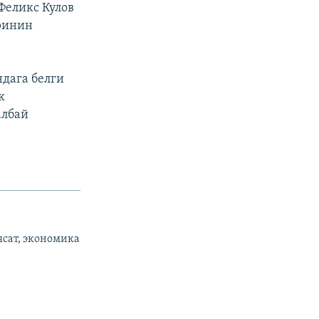
Феликс Кулов
ринин
дага белги
к
албай
ясат, экономика