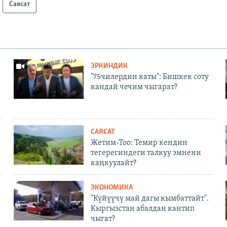
Саясат
ЭРКИНДИК
"75чилердин каты": Бишкек соту
кандай чечим чыгарат?
САЯСАТ
Жетим-Тоо: Темир кендин
тегерегиндеги талкуу эмнени
каңкуулайт?
ЭКОНОМИКА
"Күйүүчү май дагы кымбаттайт".
Кыргызстан абалдан кантип
чыгат?