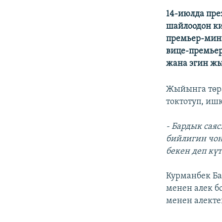
ЭЖЕ-СИҢДИЛЕР
14-июлда пре
АЗАТТЫК+
шайлоодон ки
ЫҢГАЙСЫЗ СУРООЛОР
премьер-мини
вице-премье
жана эгин жы
Жыйынга төра
токтотуп, иш
- Бардык сая
бийлигин чоң
бекен деп кү
Курманбек Ба
менен алек б
менен алекте