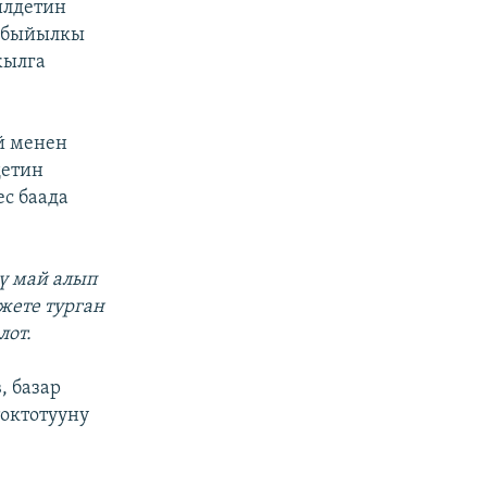
илдетин
а,быйылкы
жылга
й менен
детин
с баада
чү май алып
жете турган
лот.
, базар
октотууну