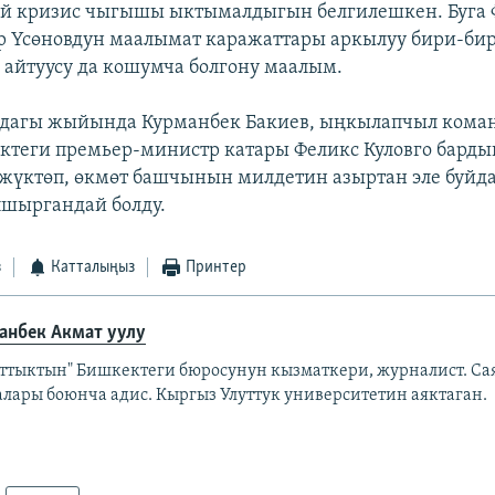
й кризис чыгышы ыктымалдыгын белгилешкен. Буга 
р Үсөновдун маалымат каражаттары аркылуу бири-би
 айтуусу да кошумча болгону маалым.
лдагы жыйында Курманбек Бакиев, ыңкылапчыл коман
ектеги премьер-министр катары Феликс Куловго барды
жүктөп, өкмөт башчынын милдетин азыртан эле буйд
пшыргандай болду.
з
Катталыңыз
Принтер
анбек Акмат уулу
аттыктын" Бишкектеги бюросунун кызматкери, журналист. Са
алары боюнча адис. Кыргыз Улуттук университетин аяктаган.