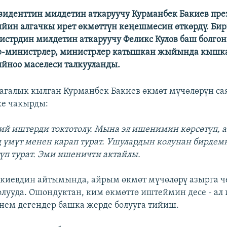
зиденттин милдетин аткаруучу Курманбек Бакиев пр
йин алгачкы ирет өкмөттүн кеңешмесин өткөрдү. Би
стрдин милдетин аткаруучу Феликс Кулов баш болгон
р-министрлер, министрлер катышкан жыйында кышк
йноо маселеси талкууланды.
галык кылган Курманбек Бакиев өкмөт мүчөлөрүн са
ке чакырды:
сий иштерди токтотолу. Мына эл ишенимин көрсөтүп, а
 үмүт менен карап турат. Ушулардын колунан бирдем
түп турат. Эми ишеничти актайлы.
киевдин айтымында, айрым өкмөт мүчөлөрү азырга ч
олууда. Ошондуктан, ким өкмөттө иштеймин десе - ал 
нем дегендер башка жерде болууга тийиш.