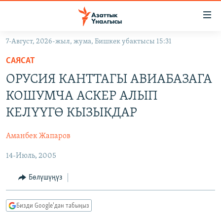
Линктер
Мазмунга
өтүңүз
7-Август, 2026-жыл, жума, Бишкек убактысы 15:31
Навигацияга
ЖАҢЫЛЫКТАР
өтүңүз
САЯСАТ
КЫРГЫЗСТАН
Издөөгө
ОРУСИЯ КАНТТАГЫ АВИАБАЗАГА
салыңыз
ДҮЙНӨ
КЫРГЫЗСТАН
КОШУМЧА АСКЕР АЛЫП
УКРАИНА
САЯСАТ
ДҮЙНӨ
КЕЛҮҮГӨ КЫЗЫКДАР
АТАЙЫН ИЛИКТӨӨ
ЭКОНОМИКА
БОРБОР АЗИЯ
Аманбек Жапаров
ТВ ПРОГРАММАЛАР
МАДАНИЯТ
14-Июль, 2005
ПОДКАСТ
БҮГҮН АЗАТТЫКТА
ӨЗГӨЧӨ ПИКИР
ЭКСПЕРТТЕР ТАЛДАЙТ
Бөлүшүңүз
БИЗ ЖАНА ДҮЙНӨ
Русский
Бизди Google'дан табыңыз
ДАНИСТЕ