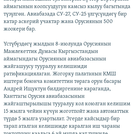
аймагынын коопсуздугун камсыз кылуу багытында
түзүлгөн. Авиабазада СУ-27, СУ-25 үлгүсүндөгү бир
катар аскерий учактар жана Орусиянын 500
жоокери бар.
Үстүбүздөгү жылдын 8-июлунда Орусиянын
Мамлекеттик Думасы Кыргызстандын
аймагындагы Орусиянын авиабазасынын
жайгашуусу тууралуу келишимди
ратификациялаган. Жогорку палатанын КМШ
иштери боюнча комитеттин төрага орун басары
Андрей Ищуктун билдиргенине караганда,
Канттагы Орусия авиабазасынын
жайгаштырылышы тууралуу кол коюлган келишим
15 жылга чейин күчүн жоготпойт жана автоматтык
түрдө 5 жылга узартылат. Эгерде кайсыдыр бир
тарап аталган келишимде каралган иш чараны
токтотууну кааласа 6 ай мурда кат түрүндө