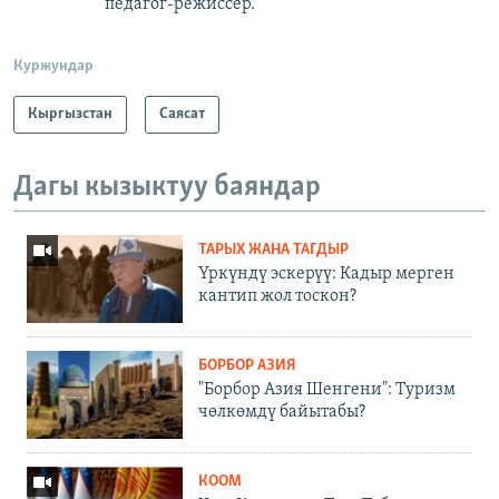
педагог-режиссер.
Куржундар
Кыргызстан
Саясат
Дагы кызыктуу баяндар
ТАРЫХ ЖАНА ТАГДЫР
Үркүндү эскерүү: Кадыр мерген
кантип жол тоскон?
БОРБОР АЗИЯ
"Борбор Азия Шенгени": Туризм
чөлкөмдү байытабы?
КООМ