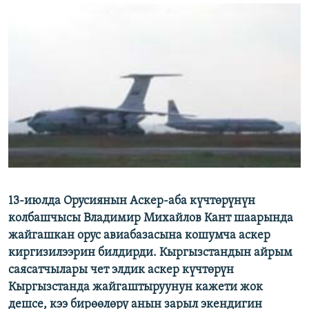
ОНЛАЙН ШЕРИНЕ
ЭЖЕ-СИҢДИЛЕР
АЗАТТЫК+
ЫҢГАЙСЫЗ СУРООЛОР
ЭЕ/АРнун бардык сайттары
13-июлда Орусиянын Аскер-аба күчтөрүнүн
колбашчысы Владимир Михайлов Кант шаарында
жайгашкан орус авиабазасына кошумча аскер
киргизилээрин билдирди. Кыргызстандын айрым
саясатчылары чет элдик аскер күчтөрүн
Кыргызстанда жайгаштыруунун кажети жок
дешсе, кээ бирөөлөрү анын зарыл экендигин