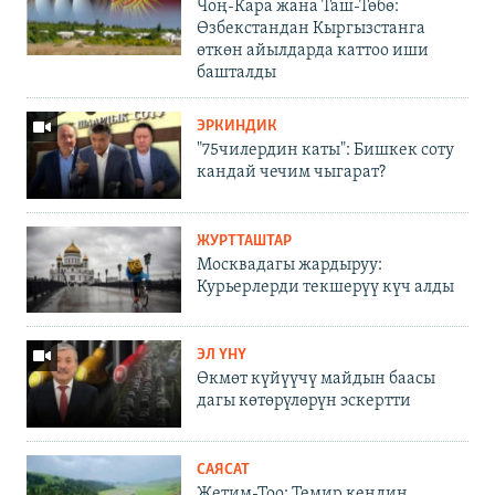
Чоң-Кара жана Таш-Төбө:
Өзбекстандан Кыргызстанга
өткөн айылдарда каттоо иши
башталды
ЭРКИНДИК
"75чилердин каты": Бишкек соту
кандай чечим чыгарат?
ЖУРТТАШТАР
Москвадагы жардыруу:
Курьерлерди текшерүү күч алды
ЭЛ ҮНҮ
Өкмөт күйүүчү майдын баасы
дагы көтөрүлөрүн эскертти
САЯСАТ
Жетим-Тоо: Темир кендин