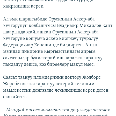
кайрылышы керек.
Ал эми шаршембиде Орусиянын Аскер-аба
күчтөрүнүн колбашчысы Владимир Михайлов Кант
шаарында жайгашкан Орусиянын Аскер-аба
күчтөрүнө кошумча аскер киргизүү тууралуу
Федерациялар Кеңешинде билдирген. Анын
мындай пикирине Кыргызстандагы айрым
саясатчылар бул аскерий иш чара эки тараптуу
пайдалуу дешсе, кээ бирөөлөрү макул эмес.
Саясат таануу илимдеринин доктору Жолборс
Жоробеков эки тараптуу аскерий келишим
мамлекеттик деңгээлде чечилилиши керек деген
оюн айтты.
- Мындай маселе мамлекеттик деңгээлде чечилет.