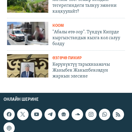
тегерегиндеги талкуу эмнени
каңкуулайт?
КООМ
"Абалы өтө оор". Түндүк Кипрде
кыргызстандык кызга кол салуу
болду
ӨЗГӨЧӨ ПИКИР
Көрүнүктүү тарыхнаамачы
Жаныбек Жакыпбековдун
жаркын элесине
ОНЛАЙН ШЕРИНЕ