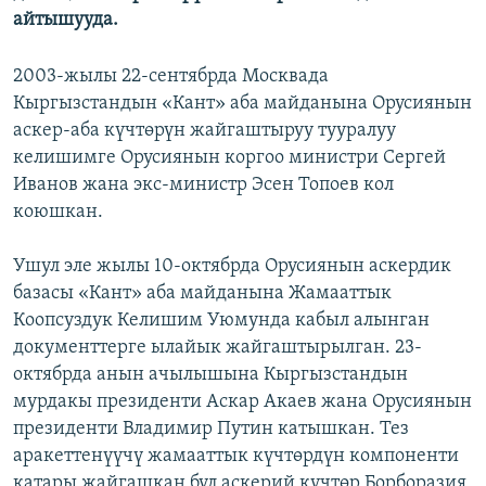
айтышууда.
2003-жылы 22-сентябрда Москвада
Кыргызстандын «Кант» аба майданына Орусиянын
аскер-аба күчтөрүн жайгаштыруу тууралуу
келишимге Орусиянын коргоо министри Сергей
Иванов жана экс-министр Эсен Топоев кол
коюшкан.
Ушул эле жылы 10-октябрда Орусиянын аскердик
базасы «Кант» аба майданына Жамааттык
Коопсуздук Келишим Уюмунда кабыл алынган
документтерге ылайык жайгаштырылган. 23-
октябрда анын ачылышына Кыргызстандын
мурдакы президенти Аскар Акаев жана Орусиянын
президенти Владимир Путин катышкан. Тез
аракеттенүүчү жамааттык күчтөрдүн компоненти
катары жайгашкан бул аскерий күчтөр Борборазия