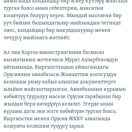
аймагында кандайдыр бир аскер күчтөрү жайгаша
турган болсо анын себептерин, максатын
коомчулук билүүсү керек. Мындай маселени бир
ууч бийлик башындагылар мыйзамдын чегинде
эмес, кандайдыр бир макулдашуулар менен
чечүүсү мыйзамга жатпайт.
Ал эми Коргоо министрлигинин басмасөз
кызматынын жетекчиси Мурат Ашырбековдун
айтымында, Кыргызстандын аймагындагы
Орусиянын авиабазасы Жамааттык коопсуздук
келишим уюму кабыл алынган документтерге
ылайык жайгаштырылган. Авиабазанын курамын
көбөйтүү тууралуу маселе Орусия тарабынан бир
жылдан бери көтөрүлүп келатат. Эгерде анын
курамы дагы эки эсеге көбөйтүлө турган болсо,
Кыргызстан менен Орусия ЖККУ алкагында
кошумча келишим түзүүсү зарыл.