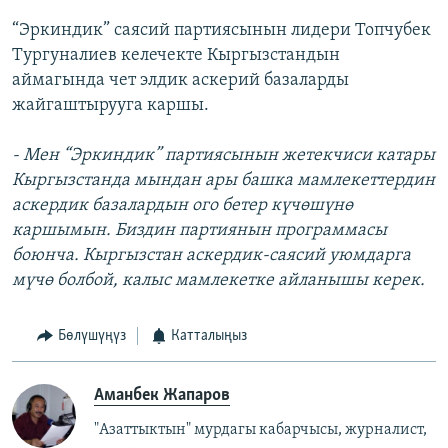
“Эркиндик” саясий партиясынын лидери Топчубек
Тургуналиев келечекте Кыргызстандын
аймагында чет элдик аскерий базаларды
жайгаштырууга каршы.
- Мен “Эркиндик” партиясынын жетекчиси катары
Кыргызстанда мындан ары башка мамлекеттердин
аскердик базалардын ого бетер күчөшүнө
каршымын. Биздин партиянын программасы
боюнча. Кыргызстан аскердик-саясий уюмдарга
мүчө болбой, калыс мамлекетке айланышы керек.
Бөлүшүңүз
Катталыңыз
Аманбек Жапаров
"Азаттыктын" мурдагы кабарчысы, журналист,