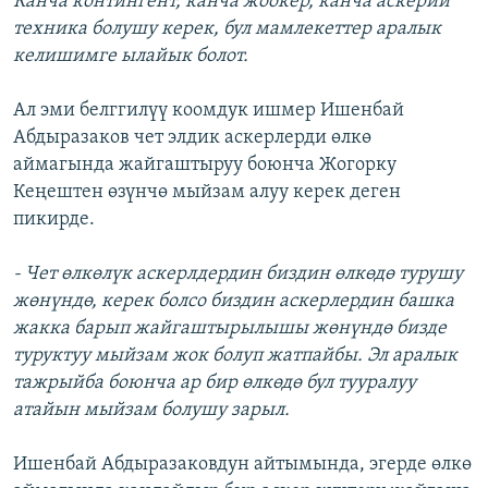
Канча контингент, канча жоокер, канча аскерий
техника болушу керек, бул мамлекеттер аралык
келишимге ылайык болот.
Ал эми белггилүү коомдук ишмер Ишенбай
Абдыразаков чет элдик аскерлерди өлкө
аймагында жайгаштыруу боюнча Жогорку
Кеңештен өзүнчө мыйзам алуу керек деген
пикирде.
- Чет өлкөлүк аскерлдердин биздин өлкөдө турушу
жөнүндө, керек болсо биздин аскерлердин башка
жакка барып жайгаштырылышы жөнүндө бизде
туруктуу мыйзам жок болуп жатпайбы. Эл аралык
тажрыйба боюнча ар бир өлкөдө бул тууралуу
атайын мыйзам болушу зарыл.
Ишенбай Абдыразаковдун айтымында, эгерде өлкө