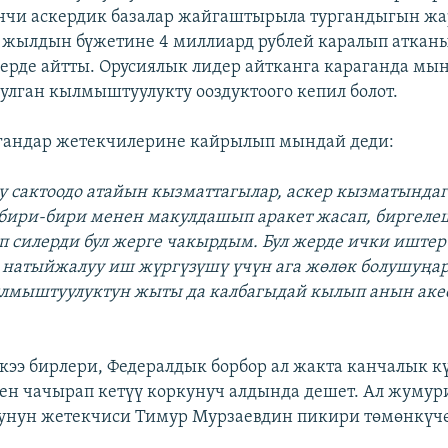
нчи аскердик базалар жайгаштырыла тургандыгын жа
 жылдын бүжетине 4 миллиард рублей каралып аткан
ерде айтты. Орусиялык лидер айтканга караганда мы
лган кылмыштуулукту ооздуктоого кепил болот.
гандар жетекчилерине кайрылып мындай деди:
ту сактоодо атайын кызматтагылар, аскер кызматында
бири-бири менен макулдашып аракет жаcап, биргеле
 силерди бул жерге чакырдым. Бул жерде ички иштер
натыйжалуу иш жүргүзүшү үчүн ага жөлөк болушуңар
лмыштуулуктун жыты да калбагыдай кылып анын аке
кээ бирлери, Федералдык борбор ал жакта канчалык к
ен чачырап кетүү коркунуч алдында дешет. Ал жумури
рунун жетекчиси Тимур Мурзаевдин пикири төмөнкүчө