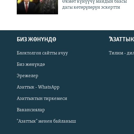
Өкмөт күйүүчү майдын баасы
дагы көтөрүлөрүн эскертти
БИЗ ЖӨНҮНДӨ
"АЗАТТЫ
Блоктолгон сайтты ачуу
Тилим - ди
Биз жөнүндө
Русский
Эрежелер
Азаттык - WhatsApp
ОНЛАЙН ШЕРИНЕ
Азаттыктын тиркемеси
Вакансиялар
"Азаттык" менен байланыш
ЭЕ/АРнун бардык сайттары