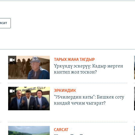
ясат
ТАРЫХ ЖАНА ТАГДЫР
Үркүндү эскерүү: Кадыр мерген
кантип жол тоскон?
ЭРКИНДИК
"75чилердин каты": Бишкек соту
кандай чечим чыгарат?
САЯСАТ