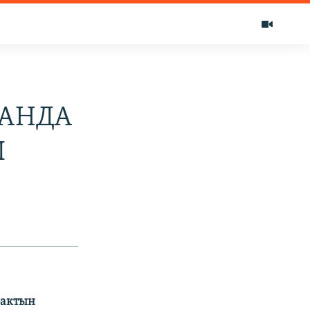
ТАНДА
Ы
бактын