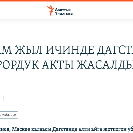
М ЖЫЛ ИЧИНДЕ ДАГС
ЕРОРДУК АКТЫ ЖАCАЛД
з
ан табыңыз
иев, Маскөө калаасы Дагстанда алты айга жетпеген у