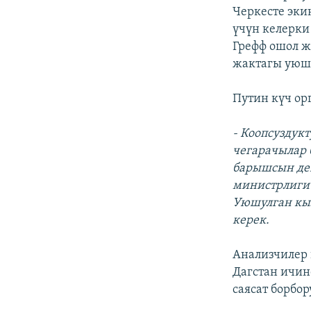
Черкесте эки
үчүн келерки
Грефф ошол ж
жактагы уюшу
Путин күч ор
- Коопсуздук
чегарачылар 
барышсын деп
министрлиги 
Уюшулган кы
керек.
Анализчилер 
Дагстан ичин
саясат борбо