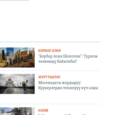
БОРБОР АЗИЯ
"Борбор Азия Шенгени": Туризм
чөлкөмдү байытабы?
ЖУРТТАШТАР
Москвадагы жардыруу:
Курьерлерди текшерүү күч алды
КООМ