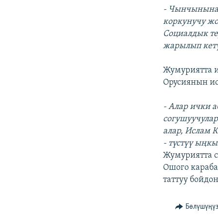
- Чынчынына 
коркунучу жо
Социалдык те
жарылып кетү
Жумуриятта и
Орусиянын и
- Алар ички 
согушуучулар
алар, Ислам 
- түстүү ыңк
Жумуриятта с
Ошого караба
таттуу бойдон
Бөлүшүңү