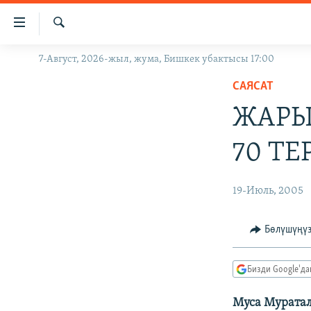
Линктер
Мазмунга
өтүңүз
Издөө
7-Август, 2026-жыл, жума, Бишкек убактысы 17:00
ЖАҢЫЛЫКТАР
Навигацияга
өтүңүз
САЯСАТ
КЫРГЫЗСТАН
Издөөгө
ЖАРЫ
ДҮЙНӨ
КЫРГЫЗСТАН
салыңыз
УКРАИНА
САЯСАТ
ДҮЙНӨ
70 Т
АТАЙЫН ИЛИКТӨӨ
ЭКОНОМИКА
БОРБОР АЗИЯ
ТВ ПРОГРАММАЛАР
МАДАНИЯТ
19-Июль, 2005
ПОДКАСТ
БҮГҮН АЗАТТЫКТА
Бөлүшүңү
ӨЗГӨЧӨ ПИКИР
ЭКСПЕРТТЕР ТАЛДАЙТ
БИЗ ЖАНА ДҮЙНӨ
Бизди Google'д
ДАНИСТЕ
Муса Муратал