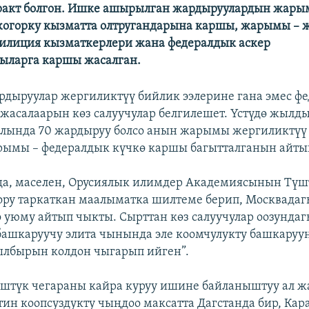
еракт болгон. Ишке ашырылган жардыруулардын жар
жогорку кызматта олтругандарына каршы, жарымы – 
милиция кызматкерлери жана федералдык аскер
ыларга каршы жаcалган.
рдыруулар жергиликтүү бийлик ээлерине гана эмес ф
жаcалаарын көз салуучулар белгилешет. Үстүдө жылды
алында 70 жардыруу болсо анын жарымы жергиликтүү
рымы – федералдык күчкө каршы багытталганын айты
да, маселен, Орусиялык илимдер Академиясынын Түш
ору таркаткан маалыматка шилтеме берип, Москвадаг
о уюму айтып чыкты. Сырттан көз салуучулар оозундаг
башкаруучу элита чынында эле коомчулукту башкаруу
ылбырын колдон чыгарып ийген”.
штүк чегараны кайра куруу ишине байланыштуу ал ж
ин коопсуздукту чыңдоо максатта Дагстанда бир, Кар