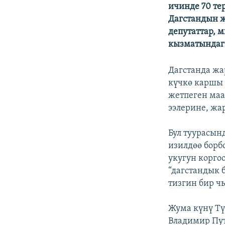
ЭЖЕ-СИҢДИЛЕР
ичинде 70 т
Дагстандын 
АЗАТТЫК+
депутаттар, 
ЫҢГАЙСЫЗ СУРООЛОР
кызматындаг
Дагстанда жа
күчкө каршы 
жетпеген ма
ээлерине, жа
Бул туурасын
изилдөө борб
укугун корго
“дагстандык 
тизгин бир ч
Жума күнү Тү
Владимир Пут