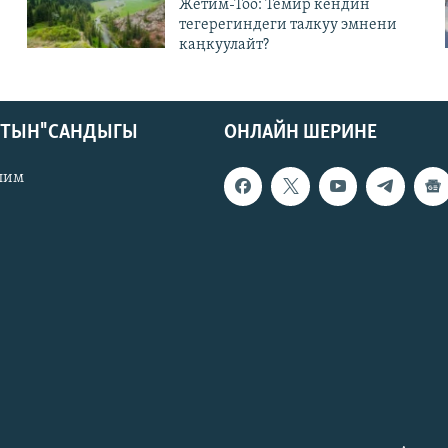
Жетим-Тоо: Темир кендин
тегерегиндеги талкуу эмнени
каңкуулайт?
КТЫН" САНДЫГЫ
ОНЛАЙН ШЕРИНЕ
лим