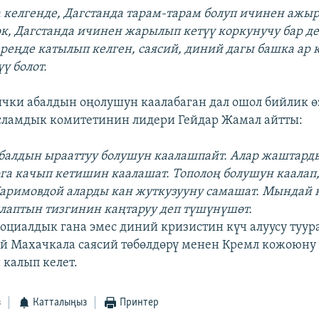
келгенде, Дагстанда тарам-тарам болуп ичинен ажыр
к, Дагстанда ичинен жарылып кетүү коркунучу бар д
реңде катылып келген, саясий, диний дагы башка ар 
ү болот.
чки абалдын оңолушун каалабаган дал ошол бийлик ө
сламдык комитетинин лидери Гейдар Жамал айтты:
абалдын ырааттуу болушун каалашпайт. Алар жаштард
га качып кетишин каалашат. Тополоң болушун каалап
Каримовдой аларды кан жуткузууну самашат. Мындай 
ылаптын тизгинин каңтаруу деп түшүнүшөт.
оциалдык гана эмес диний кризистин күч алуусу туура
й Махачкала саясий төбөлдөрү менен Кремл кожоюну
 калып келет.
з
Катталыңыз
Принтер