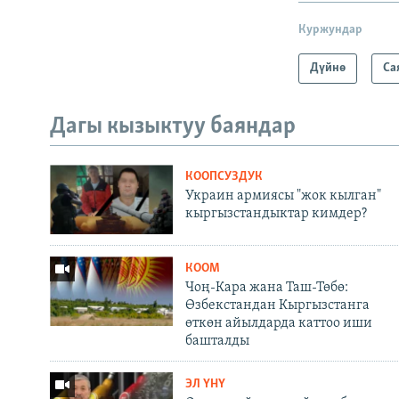
Куржундар
Дүйнө
Са
Дагы кызыктуу баяндар
КООПСУЗДУК
Украин армиясы "жок кылган"
кыргызстандыктар кимдер?
КООМ
Чоң-Кара жана Таш-Төбө:
Өзбекстандан Кыргызстанга
өткөн айылдарда каттоо иши
башталды
ЭЛ ҮНҮ