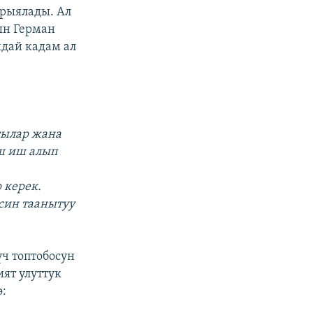
рыялады. Ал
ын Герман
ндай кадам ал
гылар жана
ш иш алып
 керек.
син таанытуу
үч топтобосун
ят улуттук
: