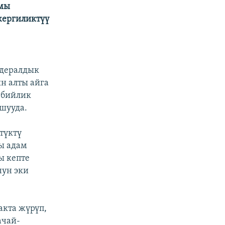
ымы
жергиликтүү
едералдык
н алты айга
 бийлик
шууда.
түктү
ы адам
ы кепте
нун эки
акта жүрүп,
ачай-