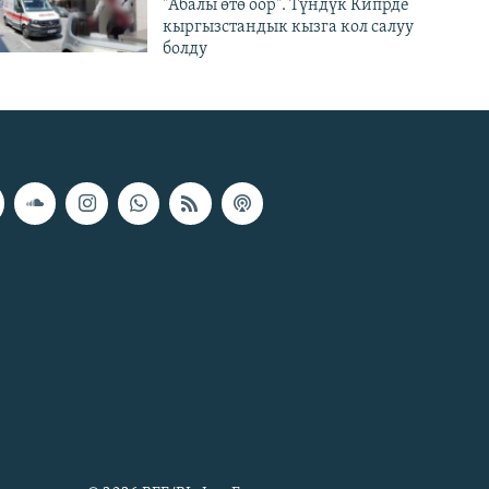
"Абалы өтө оор". Түндүк Кипрде
кыргызстандык кызга кол салуу
болду