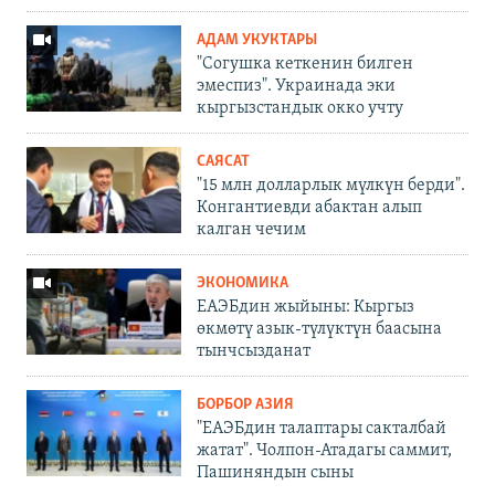
АДАМ УКУКТАРЫ
"Согушка кеткенин билген
эмеспиз". Украинада эки
кыргызстандык окко учту
САЯСАТ
"15 млн долларлык мүлкүн берди".
Конгантиевди абактан алып
калган чечим
ЭКОНОМИКА
ЕАЭБдин жыйыны: Кыргыз
өкмөтү азык-түлүктүн баасына
тынчсызданат
БОРБОР АЗИЯ
"ЕАЭБдин талаптары сакталбай
жатат". Чолпон-Атадагы саммит,
Пашиняндын сыны