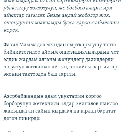
мыйзамдарды бузган партиялардын ишмердиги
убактылуу токтотулуп, же болбосо аларга ири
айыптар тагылат. Бизде андай жоболор жок,
ошондуктан мыйзамды бузса дароо жабылышы
керек.
Фазил Маммадов мындан сырткары ушу тапта
бийликтегилер айрым оппозициячылардын чет
элдик жардам алганы жөнүндөгү далилдерди
чогултуп жатканын айтып, ал кайсы партиялар
экенин тактоодон баш тартты.
Азербайжандын адам укуктарын коргоо
борборунун жетекчиси Элдар Зейналов шайлоо
жакындаган сайын кырдаал начарлап баратат
деген пикирде: