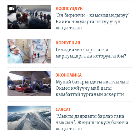
КООПСУЗДУК
"Эң биринчи – камсыздандыруу".
Бийик чокуларга чыгуу үчүн
жаңы талап
КОРРУПЦИЯ
Гемодиализ чыры: акча
маркумдарга да которулганбы?
ЭКОНОМИКА
Мунай базарындагы каатчылык:
Өкмөт күйүүчү май дагы
кымбаттай турганын эскертти
САЯСАТ
"Мыкты даярдыгы барлар гана
чыксын". Жеңиш чокусу боюнча
жаңы талап