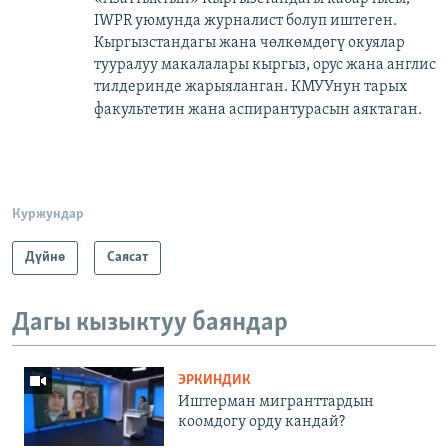
IWPR уюмунда журналист болуп иштеген.
Кыргызстандагы жана чөлкөмдөгү окуялар
тууралуу макалалары кыргыз, орус жана англис
тилдеринде жарыяланган. КМУУнун тарых
факультетин жана аспирантурасын аяктаган.​
Куржундар
Дүйнө
Саясат
Дагы кызыктуу баяндар
ЭРКИНДИК
Иштерман мигранттардын
коомдогу орду кандай?