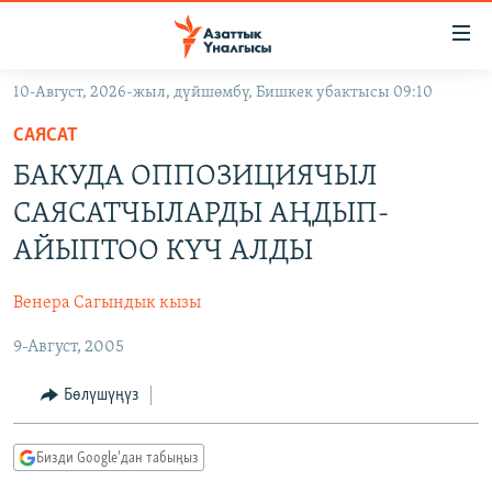
Линктер
Мазмунга
өтүңүз
10-Август, 2026-жыл, дүйшөмбү, Бишкек убактысы 09:10
Навигацияга
ЖАҢЫЛЫКТАР
өтүңүз
САЯСАТ
КЫРГЫЗСТАН
Издөөгө
БАКУДА ОППОЗИЦИЯЧЫЛ
салыңыз
ДҮЙНӨ
КЫРГЫЗСТАН
САЯСАТЧЫЛАРДЫ АҢДЫП-
УКРАИНА
САЯСАТ
ДҮЙНӨ
АЙЫПТОО КҮЧ АЛДЫ
АТАЙЫН ИЛИКТӨӨ
ЭКОНОМИКА
БОРБОР АЗИЯ
Венера Сагындык кызы
ТВ ПРОГРАММАЛАР
МАДАНИЯТ
9-Август, 2005
ПОДКАСТ
БҮГҮН АЗАТТЫКТА
ӨЗГӨЧӨ ПИКИР
ЭКСПЕРТТЕР ТАЛДАЙТ
Бөлүшүңүз
БИЗ ЖАНА ДҮЙНӨ
Русский
Бизди Google'дан табыңыз
ДАНИСТЕ