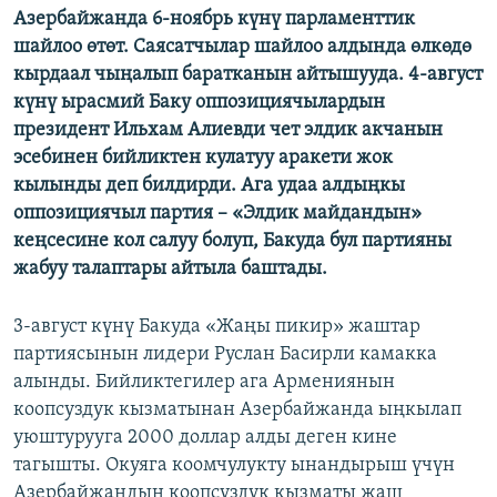
Азербайжанда 6-ноябрь күнү парламенттик
ОНЛАЙН ШЕРИНЕ
ЭЖЕ-СИҢДИЛЕР
шайлоо өтөт. Саясатчылар шайлоо алдында өлкөдө
АЗАТТЫК+
кырдаал чыңалып баратканын айтышууда. 4-август
күнү ырасмий Баку оппозициячылардын
ЫҢГАЙСЫЗ СУРООЛОР
президент Ильхам Алиевди чет элдик акчанын
эсебинен бийликтен кулатуу аракети жок
ЭЕ/АРнун бардык сайттары
кылынды деп билдирди. Ага удаа алдыңкы
оппозициячыл партия – «Элдик майдандын»
кеңсесине кол салуу болуп, Бакуда бул партияны
жабуу талаптары айтыла баштады.
3-август күнү Бакуда «Жаңы пикир» жаштар
партиясынын лидери Руслан Басирли камакка
алынды. Бийликтегилер ага Армениянын
коопсуздук кызматынан Азербайжанда ыңкылап
уюштурууга 2000 доллар алды деген кине
тагышты. Окуяга коомчулукту ынандырыш үчүн
Азербайжандын коопсуздук кызматы жаш