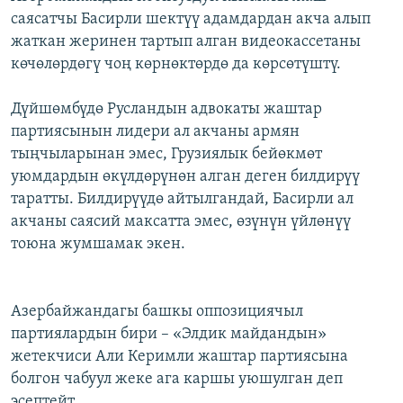
саясатчы Басирли шектүү адамдардан акча алып
жаткан жеринен тартып алган видеокассетаны
көчөлөрдөгү чоң көрнөктөрдө да көрсөтүштү.
Дүйшөмбүдө Русландын адвокаты жаштар
партиясынын лидери ал акчаны армян
тыңчыларынан эмес, Грузиялык бейөкмөт
уюмдардын өкүлдөрүнөн алган деген билдирүү
таратты. Билдирүүдө айтылгандай, Басирли ал
акчаны саясий максатта эмес, өзүнүн үйлөнүү
тоюна жумшамак экен.
Азербайжандагы башкы оппозициячыл
партиялардын бири – «Элдик майдандын»
жетекчиси Али Керимли жаштар партиясына
болгон чабуул жеке ага каршы уюшулган деп
эсептейт.