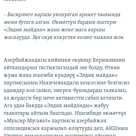
- Басирлиге каршы уюшулган аракет чынында
мени бутага алган. Өкмөттүн бардык иштери
«Элдик майдан» жана жеке мага каршы
жасалууда. Бул окуя кокустан келип чыккан жок.
Азербайжандагы кийинки окуялар Керимлинин
айткандарын тастыктагандай эле болду. Өткөн
жума жана ишемби күндөрү «Элдик майдан»
партиясынын Нахичевандагы кеңсесине белгисиз
адамдар кол салып, эмерек-буюмдарды талкалап,
ал жердеги бир нече активистти сабап кетишти.
Ага удаа Бакуда «Элдик майданды» жабуу
талаптары айтыла баштады. Ишембиде өкмөтчүл
«Муасир Мусават» партиясы азербайжан
оппозициясын каржылап-козутууда деп, АКШнын