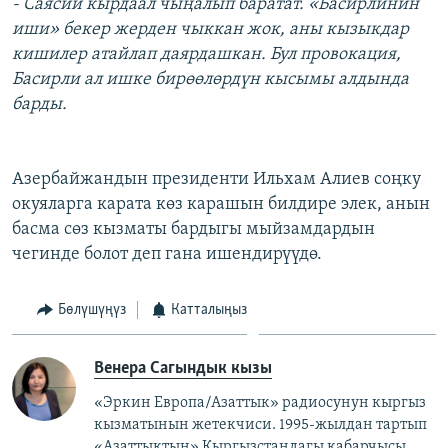
- Саясий кырдаал чыңалып баратат. «Басирлинин
иши» бекер жерден чыккан жок, аны кызыкдар
кишилер атайлап даярдашкан. Бул провокация,
Басирли ал ишке бирөөлөрдүн кысымы алдында
барды.
Азербайжандын президенти Ильхам Алиев соңку
окуяларга карата көз карашын билдире элек, анын
басма сөз кызматы бардыгы мыйзамдардын
чегинде болот деп гана ишендирүүдө.
Бөлүшүңүз
Катталыңыз
Венера Сагындык кызы
«Эркин Европа/Азаттык» радиосунун кыргыз
кызматынын жетекчиси. 1995-жылдан тартып
«Азаттыктын» Кыргызстандагы кабарчысы,