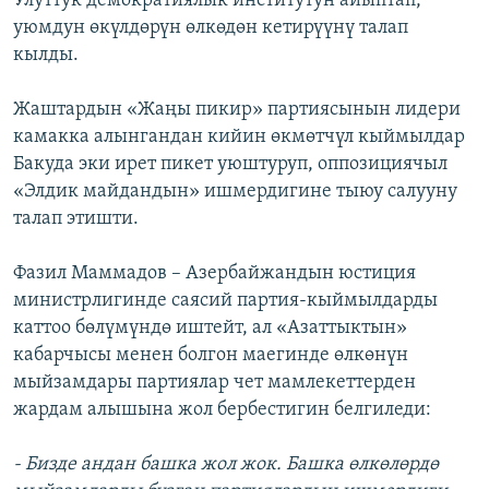
Улуттук демократиялык институтун айыптап,
уюмдун өкүлдөрүн өлкөдөн кетирүүнү талап
кылды.
Жаштардын «Жаңы пикир» партиясынын лидери
камакка алынгандан кийин өкмөтчүл кыймылдар
Бакуда эки ирет пикет уюштуруп, оппозициячыл
«Элдик майдандын» ишмердигине тыюу салууну
талап этишти.
Фазил Маммадов – Азербайжандын юстиция
министрлигинде саясий партия-кыймылдарды
каттоо бөлүмүндө иштейт, ал «Азаттыктын»
кабарчысы менен болгон маегинде өлкөнүн
мыйзамдары партиялар чет мамлекеттерден
жардам алышына жол бербестигин белгиледи:
- Бизде андан башка жол жок. Башка өлкөлөрдө