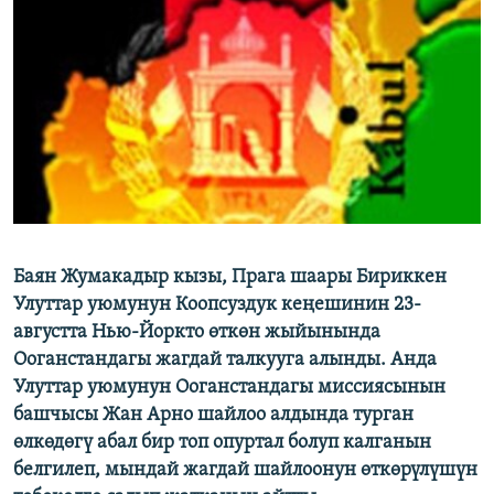
ОНЛАЙН ШЕРИНЕ
ЭЖЕ-СИҢДИЛЕР
АЗАТТЫК+
ЫҢГАЙСЫЗ СУРООЛОР
ЭЕ/АРнун бардык сайттары
Баян Жумакадыр кызы, Прага шаары Бириккен
Улуттар уюмунун Коопсуздук кеңешинин 23-
августта Нью-Йоркто өткөн жыйынында
Ооганстандагы жагдай талкууга алынды. Анда
Улуттар уюмунун Ооганстандагы миссиясынын
башчысы Жан Арно шайлоо алдында турган
өлкөдөгү абал бир топ опуртал болуп калганын
белгилеп, мындай жагдай шайлоонун өткөрүлүшүн