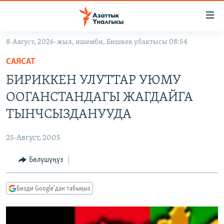
Линктер
Мазмунга
өтүңүз
8-Август, 2026-жыл, ишемби, Бишкек убактысы 08:54
Навигацияга
ЖАҢЫЛЫКТАР
өтүңүз
САЯСАТ
КЫРГЫЗСТАН
Издөөгө
БИРИККЕН УЛУТТАР УЮМУ
салыңыз
ДҮЙНӨ
КЫРГЫЗСТАН
ООГАНСТАНДАГЫ ЖАГДАЙГА
УКРАИНА
САЯСАТ
ДҮЙНӨ
ТЫНЧСЫЗДАНУУДА
АТАЙЫН ИЛИКТӨӨ
ЭКОНОМИКА
БОРБОР АЗИЯ
25-Август, 2005
ТВ ПРОГРАММАЛАР
МАДАНИЯТ
Бөлүшүңүз
ПОДКАСТ
БҮГҮН АЗАТТЫКТА
ӨЗГӨЧӨ ПИКИР
ЭКСПЕРТТЕР ТАЛДАЙТ
Бизди Google'дан табыңыз
БИЗ ЖАНА ДҮЙНӨ
Русский
ДАНИСТЕ