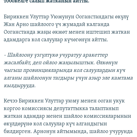
тобокелге салып жатканын айтты.
Бириккен Улуттар Уюмунун Ооганстандагы өкүлү
Жан Арно шайлоого үч жумадай калганда
Ооганстанда жаңы өкмөт менен иштешип жаткан
адамдарга кол салуулар күчөгөнүн айтты.
- Шайлоону үзгүлтүкө учуратуу аракеттер
жасалбайт, деп ойлоо жаңылыштык. Өлкөнүн
чыгыш провинцияларында кол салуулардын күч
алганы шайлоонун тагдыры үчүн азыр эле камтама
кылдырууда
.
Кечээ Бириккен Улуттар уюму менен ооган укук
коргоо комиссиясы депутаттыкка талаптанып
жаткан адамдар менен шайлоо комиссияларынын
өкүлдөрүнө кол салуулар күч алгандыгын
билдирген. Арнонун айтымында, шайлоо учурунда