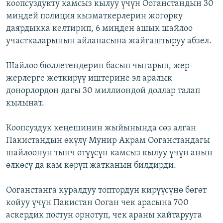
коопсуздукту камсыз кылуу үчүн Ооганстандын 30
миңдей полиция кызматкерлерин жогорку
даярдыкка келтирип, 6 миңден ашык шайлоо
участкаларынын айланасына жайгаштыруу абзел.
Шайлоо бюллетендерин басып чыгарып, жер-
жерлерге жеткирүү иштерине эл аралык
донорлордон дагы 30 миллиондой доллар талап
кылынат.
Коопсуздук кеңешинин жыйынында сөз алган
Пакистандын өкүлү Мунир Акрам Ооганстандагы
шайлоонун тынч өтүүсүн камсыз кылуу үчүн анын
өлкөсү да кам көрүп жатканын билдирди.
Ооганстанга куралдуу топтордун кирүүсүнө бөгөт
койуу үчүн Пакистан Ооган чек арасына 700
аскердик постун орнотуп, чек араны кайтарууга