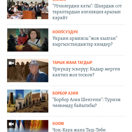
"75чилердин каты": Шаардык сот
тараптардын апелляция арызын
карайт
КООПСУЗДУК
Украин армиясы "жок кылган"
кыргызстандыктар кимдер?
ТАРЫХ ЖАНА ТАГДЫР
Үркүндү эскерүү: Кадыр мерген
кантип жол тоскон?
БОРБОР АЗИЯ
"Борбор Азия Шенгени": Туризм
чөлкөмдү байытабы?
КООМ
Чоң-Кара жана Таш-Төбө: