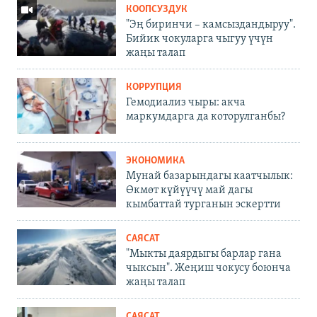
КООПСУЗДУК
"Эң биринчи – камсыздандыруу".
Бийик чокуларга чыгуу үчүн
жаңы талап
КОРРУПЦИЯ
Гемодиализ чыры: акча
маркумдарга да которулганбы?
ЭКОНОМИКА
Мунай базарындагы каатчылык:
Өкмөт күйүүчү май дагы
кымбаттай турганын эскертти
САЯСАТ
"Мыкты даярдыгы барлар гана
чыксын". Жеңиш чокусу боюнча
жаңы талап
САЯСАТ