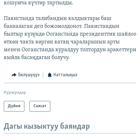
кошумча күчтөр тартылды.
Пакистанда талибандын калдыктары баш
бааналаган деп божомолдонот. Пакистандын
былтыр күзүндө Ооганстанда президенттик шайлоо
өткөн чакта көргөн катаң чараларынын арты
менен Ооганстанда куралдуу топтордун аракеттери
кыйла басаңдаган болучу.
Бөлүшүңүз
Катталыңыз
Куржундар
Дүйнө
Саясат
Дагы кызыктуу баяндар