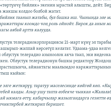
«төртүнчү бийлик» экенин ырастай алышты, дейт. Би
а жакшы колдоо болбой жатат.
 бийлик таанып жатабы, бул башка иш. Чынында эле м
ражаттары коомдо чоң роль ойнойт. Бирок да анын м
агы аябай артта калууда.
лустук телерадиокорпорациясы 21-март күнү эл тарабы
ашырып-жаппай көрсөтүп келатат. Удаама-удаа келг
 облустук телерадио азыноолок акча таап, эки видеок
кен. Облустук телерадионун башкы редактору Жолдо
ырасташынча, аймактагы маалымдоо каражаттарынын
йтыш кыйын:
е элге жеткирүү, таратуу маселесинде көйгөй көп. «К
ебей калды. Азыр ушу тапта өзбекче чыккан «Жалала
ай ыкмага өттү, кабарчылар жазылгандарга гезитти өз
ечиктирбей жеткирип беришет.