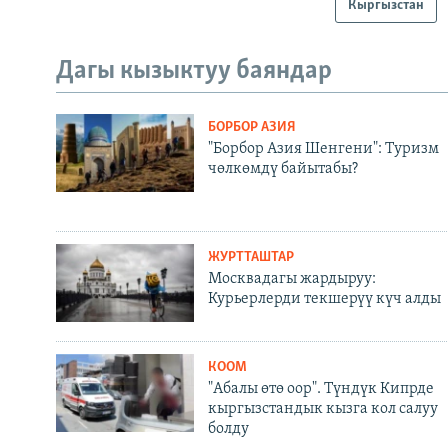
Кыргызстан
Дагы кызыктуу баяндар
БОРБОР АЗИЯ
"Борбор Азия Шенгени": Туризм
чөлкөмдү байытабы?
ЖУРТТАШТАР
Москвадагы жардыруу:
Курьерлерди текшерүү күч алды
КООМ
"Абалы өтө оор". Түндүк Кипрде
кыргызстандык кызга кол салуу
болду