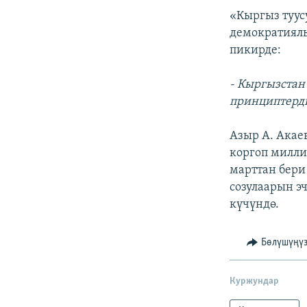
«Кыргыз туус
демократиялы
пикирде:
- Кыргызстан
принциптерди
Азыр А. Ака
коргоп милли
марттан бери
созулаарын э
күчүндө.
Бөлүшүңү
Куржундар