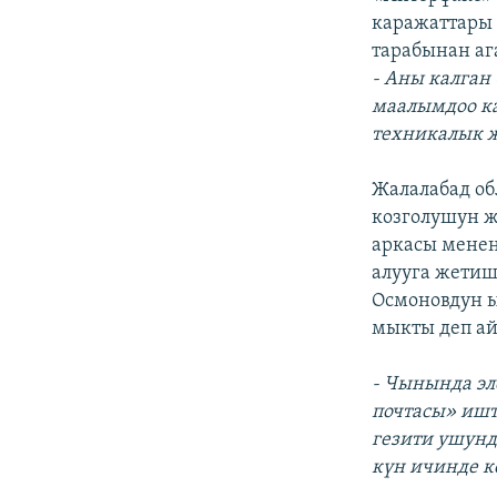
каражаттары 
тарабынан аг
- Aны калган
маалымдоо ка
техникалык ж
Жалалабад об
козголушун ж
аркасы менен
алууга жетиш
Осмоновдун 
мыкты деп а
- Чынында эл
почтасы» ишт
гезити ушунд
күн ичинде к