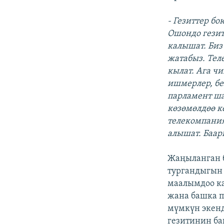
- Гезиттер б
Ошондо гезит
калышат. Биз
жатабыз. Тел
кылат. Ага ч
ишмерлер, бе
парламент ша
көзөмөлдөө к
телекомпани
алышат. Баар
Жаңыланган б
тургандыгын 
маалымдоо к
жана башка п
мүмкүн экенд
гезитинин б