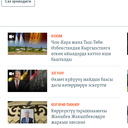
Сөз эркиндиги
КООМ
Чоң-Кара жана Таш-Төбө:
Өзбекстандан Кыргызстанга
өткөн айылдарда каттоо иши
башталды
ЭЛ ҮНҮ
Өкмөт күйүүчү майдын баасы
дагы көтөрүлөрүн эскертти
ӨЗГӨЧӨ ПИКИР
Көрүнүктүү тарыхнаамачы
Жаныбек Жакыпбековдун
жаркын элесине