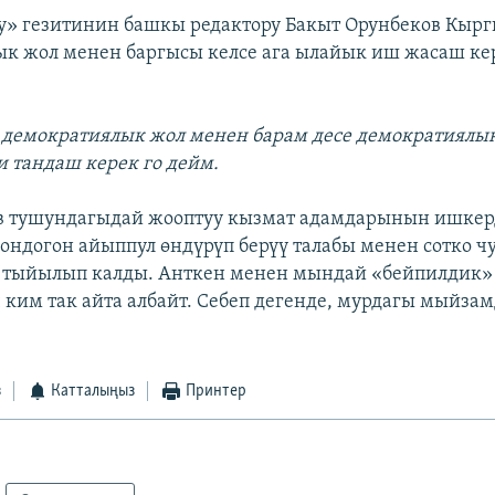
у» гезитинин башкы редактору Бакыт Орунбеков Кырг
к жол менен баргысы келсе ага ылайык иш жасаш ке
 демократиялык жол менен барам десе демократиялык
 тандаш керек го дейм.
ев тушундагыдай жооптуу кызмат адамдарынын ишкер
ондогон айыппул өндүрүп берүү талабы менен сотко чу
 тыйылып калды. Анткен менен мындай «бейпилдик» 
ч ким так айта албайт. Себеп дегенде, мурдагы мыйза
з
Катталыңыз
Принтер