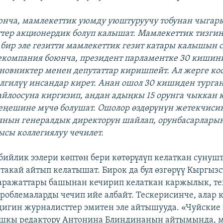
оюнча, мамлекеттик уюмду уюштуруучу тобунан чыгар
тер акционердик болуп калышат. Мамлекеттик тизги
 бир эле гезитти мамлекеттик гезит катары калышын
екомпания боюнча, президент парламентке 30 кишин
иновниктер менен депутаттар киришпейт. Ал жерге ко
лгилүү инсандар кирет. Анан ошол 30 кишиден турга
йлоосуна киргизип, андан адыңкы 15 орунга чыккан
еңешине мүчө болушат. Ошолор өздөрүнүн жетекчиси
янын генералдык директорун шайлап, орунбасарлары
ысы коллегиялуу чечилет.
ийлик ээлери көптөн бери көтөрүлүп келаткан сунушт
такай айтып келатышат. Бирок да бул өзгөрүү Кыргыз
аражаттары башынан кечирип келаткан каржылык, т
роблемаларды чечип ийе албайт. Тескерисинче, алар
игин журналисттер эмитен эле айтышууда. «Чуйские 
ашкы редактору Антонина Блиндинанын айтымында, 