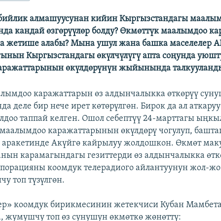
 бийлик алмашуусунан кийин Кыргызстандагы маалы
да кандай өзгөрүүлөр болду? Өкмөттүк маалымдоо ка
а жетише алабы? Мына ушул жана башка маселелер 
ынын Кыргызстандагы өкүлчүлүгү апта соңунда уюшт
аражаттарынын өкүлдөрүнүн жыйынында талкууланд
лымдоо каражаттарын өз алдынчалыкка өткөрүү сун
а деле бир нече ирет көтөрүлгөн. Бирок да ал аткару
лдоо таппай келген. Ошол себептүү 24-марттагы ыңкы
 маалымдоо каражаттарынын өкүлдөрү чогулуп, башт
аракетинде Акүйгө кайрылуу жолдошкон. Өкмөт мак
анын карамагындагы гезиттерди өз алдынчалыкка өткө
порацияны коомдук телерадиого айлантуунун жол-жо
у топ түзүлгөн.
ер» коомдук бирикмесинин жетекчиси Кубан Мамбет
 жумушчу топ өз сунушун өкмөткө жөнөттү: