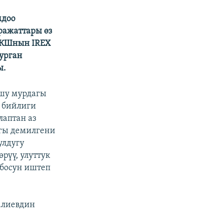
мдоо
ражаттары өз
АКШнын IREX
урган
ы.
ушу мурдагы
у бийлиги
лаптан аз
агы демилгени
улдугу
рүү, улуттук
босун иштеп
алиевдин