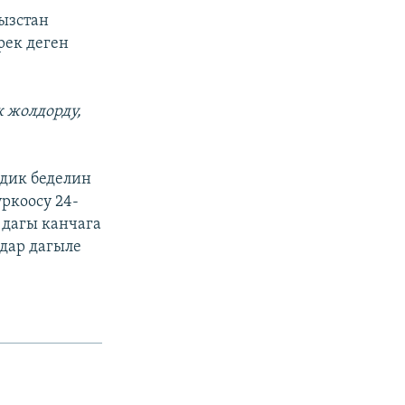
ызстан
рек деген
 жолдорду,
дик беделин
ркоосу 24-
дагы канчага
мдар дагыле