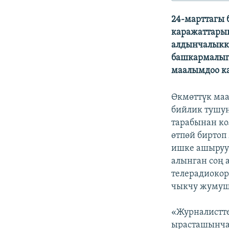
ЭЖЕ-СИҢДИЛЕР
24-марттагы
АЗАТТЫК+
каражаттарын
ЫҢГАЙСЫЗ СУРООЛОР
алдынчалыкк
башкармалыг
маалымдоо к
Өкмөттүк маа
бийлик тушунд
тарабынан ко
өтпөй биртоп
ишке ашыруу 
алынган соң 
телерадиокор
чыкчу жумушч
«Журналистт
ырасташынча,