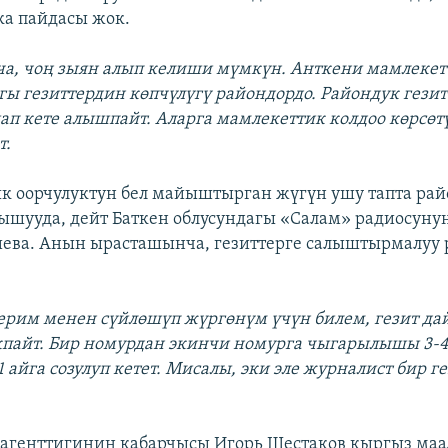
а пайдасы жок.
а, чоң зыян алып келиши мүмкүн. Анткени мамлеке
ы гезиттердин көпчүлүгү райондордо. Райондук гезит
п кете алышпайт. Аларга мамлекеттик колдоо көрсөт
т.
 оорчулуктун бел майыштырган жүгүн ушу тапта ра
тышууда, дейт Баткен облусундагы «Салам» радиосуну
ева. Анын ырасташынча, гезиттерге салыштырмалуу
ерим менен сүйлөшүп жүргөнүм үчүн билем, гезит дай
пайт. Бир номурдан экинчи номурга чыгарылышы 3-4 
 1 айга созулуп кетет. Мисалы, эки эле журналист бир г
 агенттигинин кабарчысы Игорь Шестаков кыргыз ма