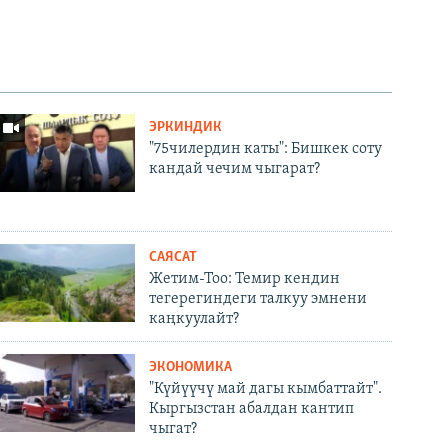
ЭРКИНДИК
"75чилердин каты": Бишкек соту
кандай чечим чыгарат?
САЯСАТ
Жетим-Тоо: Темир кендин
тегерегиндеги талкуу эмнени
каңкуулайт?
ЭКОНОМИКА
"Күйүүчү май дагы кымбаттайт".
Кыргызстан абалдан кантип
чыгат?