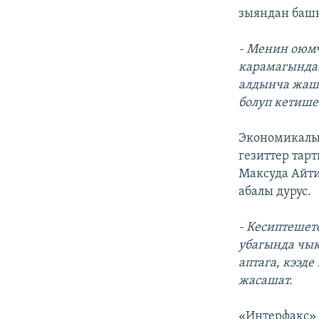
зыяндан башк
- Менин оюмч
карамагындаг
алдынча жаша
болуп кетише
Экономикалык
гезиттер тар
Максуда Айти
абалы дурус.
- Кесиптешет
убагында чык
аптага, кээде
жасашат.
«Интерфакс»