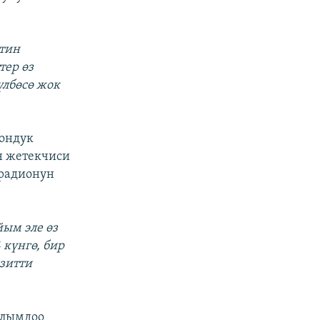
ттин
тер өз
үлбөсө жок
йондук
н жетекчиси
 радионун
ым эле өз
күнгө, бир
езитти
алымдоо