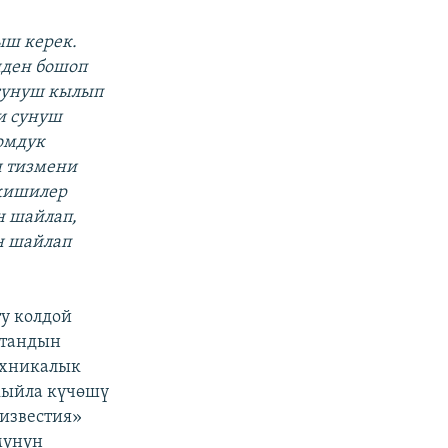
ыш керек.
нден бошоп
 сунуш кылып
и сунуш
омдук
н тизмени
 кишилер
н шайлап,
н шайлап
у колдой
стандын
ехникалык
 кыйла күчөшү
известия»
мунун