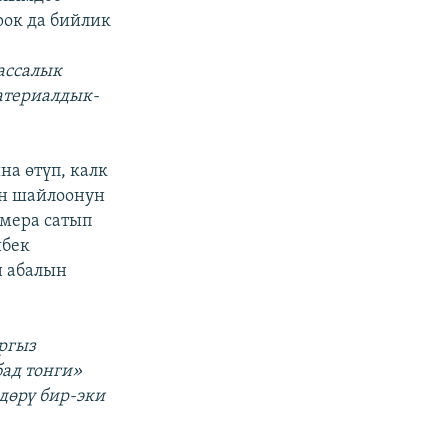
рок да бийлик
ассалык
атериалдык-
на өтүп, калк
ен шайлоонун
амера сатып
шбек
 абалын
ыргыз
бад тонги»
дөрү бир-эки