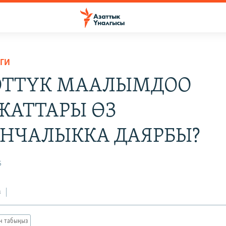
ГИ
ТТҮК МААЛЫМДОО
ЖАТТАРЫ ӨЗ
НЧАЛЫККА ДАЯРБЫ?
5
з
ан табыңыз