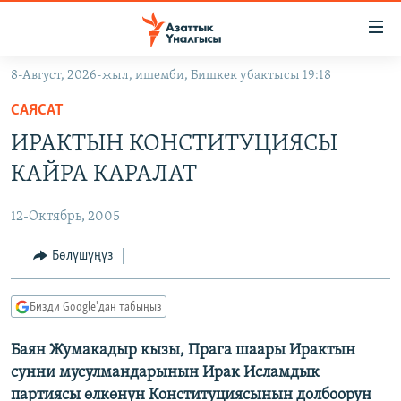
Линктер
Мазмунга
өтүңүз
8-Август, 2026-жыл, ишемби, Бишкек убактысы 19:18
Навигацияга
ЖАҢЫЛЫКТАР
өтүңүз
САЯСАТ
КЫРГЫЗСТАН
Издөөгө
ИРАКТЫН КОНСТИТУЦИЯСЫ
салыңыз
ДҮЙНӨ
КЫРГЫЗСТАН
КАЙРА КАРАЛАТ
УКРАИНА
САЯСАТ
ДҮЙНӨ
12-Октябрь, 2005
АТАЙЫН ИЛИКТӨӨ
ЭКОНОМИКА
БОРБОР АЗИЯ
ТВ ПРОГРАММАЛАР
Бөлүшүңүз
МАДАНИЯТ
ПОДКАСТ
БҮГҮН АЗАТТЫКТА
Бизди Google'дан табыңыз
ӨЗГӨЧӨ ПИКИР
ЭКСПЕРТТЕР ТАЛДАЙТ
Баян Жумакадыр кызы, Прага шаары Ирактын
БИЗ ЖАНА ДҮЙНӨ
Русский
сунни мусулмандарынын Ирак Исламдык
ДАНИСТЕ
партиясы өлкөнүн Конституциясынын долбоорун