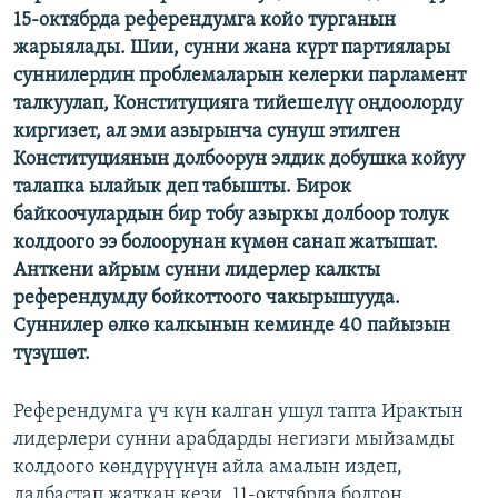
15-октябрда референдумга койо турганын
ОНЛАЙН ШЕРИНЕ
ЭЖЕ-СИҢДИЛЕР
жарыялады. Шии, сунни жана күрт партиялары
АЗАТТЫК+
суннилердин проблемаларын келерки парламент
ЫҢГАЙСЫЗ СУРООЛОР
талкуулап, Конституцияга тийешелүү оңдоолорду
киргизет, ал эми азырынча сунуш этилген
Конституциянын долбоорун элдик добушка койуу
ЭЕ/АРнун бардык сайттары
талапка ылайык деп табышты. Бирок
байкоочулардын бир тобу азыркы долбоор толук
колдоого ээ болоорунан күмөн санап жатышат.
Анткени айрым сунни лидерлер калкты
референдумду бойкоттоого чакырышууда.
Суннилер өлкө калкынын кеминде 40 пайызын
түзүшөт.
Референдумга үч күн калган ушул тапта Ирактын
лидерлери сунни арабдарды негизги мыйзамды
колдоого көндүрүүнүн айла амалын издеп,
далбастап жаткан кези. 11-октябрда болгон