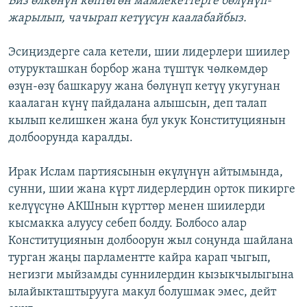
Биз өлкөнүн көптөгөн мамлекеттерге бөлүнүп-
жарылып, чачырап кетүүсүн каалабайбыз.
Эсиңиздерге сала кетели, шии лидерлери шиилер
отурукташкан борбор жана түштүк чөлкөмдөр
өзүн-өзү башкаруу жана бөлүнүп кетүү укугунан
каалаган күнү пайдалана алышсын, деп талап
кылып келишкен жана бул укук Конституциянын
долбоорунда каралды.
Ирак Ислам партиясынын өкүлүнүн айтымында,
сунни, шии жана күрт лидерлердин орток пикирге
келүүсүнө АКШнын күрттөр менен шиилерди
кысмакка алуусу себеп болду. Болбосо алар
Конституциянын долбоорун жыл соңунда шайлана
турган жаңы парламентте кайра карап чыгып,
негизги мыйзамды суннилердин кызыкчылыгына
ылайыкташтырууга макул болушмак эмес, дейт