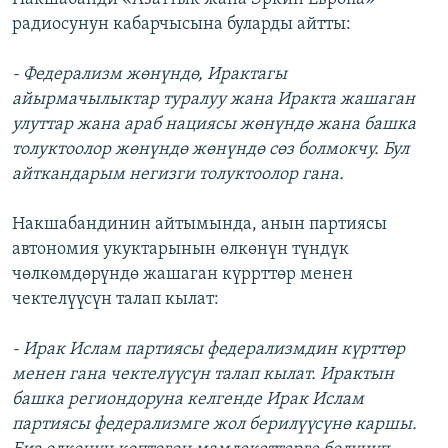
радиосунун кабарчысына буларды айтты:
- Федерализм жөнүндө, Ирактагы
айырмачылыктар туралуу жана Иракта жашаган
улуттар жана араб нациясы жөнүндө жана башка
толуктоолор жөнүндө жөнүндө сөз болмокчу. Бул
айткандарым негизги толуктоолор гана.
Накшабандинин айтымында, анын партиясы
автономия укуктарынын өлкөнүн түндүк
чөлкөмдөрүндө жашаган күррттөр менен
чектелүүсүн талап кылат:
- Ирак Ислам партиясы федерализмдин күрттөр
менен гана чектелүүсүн талап кылат. Ирактын
башка региондоруна келгенде Ирак Ислам
партиясы федерализмге жол берилүүсүнө каршы.