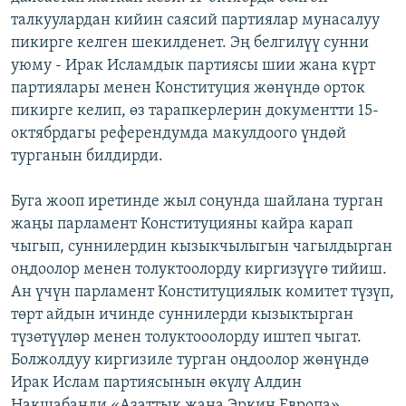
талкуулардан кийин саясий партиялар мунасалуу
пикирге келген шекилденет. Эң белгилүү сунни
уюму - Ирак Исламдык партиясы шии жана күрт
партиялары менен Конституция жөнүндө орток
пикирге келип, өз тарапкерлерин документти 15-
октябрдагы референдумда макулдоого үндөй
турганын билдирди.
Буга жооп иретинде жыл соңунда шайлана турган
жаңы парламент Конституцияны кайра карап
чыгып, суннилердин кызыкчылыгын чагылдырган
оңдоолор менен толуктоолорду киргизүүгө тийиш.
Ан үчүн парламент Конституциялык комитет түзүп,
төрт айдын ичинде суннилерди кызыктырган
түзөтүүлөр менен толуктооолорду иштеп чыгат.
Болжолдуу киргизиле турган оңдоолор жөнүндө
Ирак Ислам партиясынын өкүлү Алдин
Накшабанди «Азаттык жана Эркин Европа»