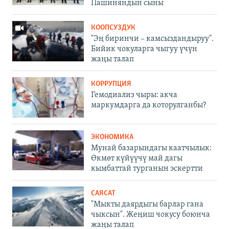
Пашиняндын сыны
КООПСУЗДУК
"Эң биринчи – камсыздандыруу".
Бийик чокуларга чыгуу үчүн
жаңы талап
КОРРУПЦИЯ
Гемодиализ чыры: акча
маркумдарга да которулганбы?
ЭКОНОМИКА
Мунай базарындагы каатчылык:
Өкмөт күйүүчү май дагы
кымбаттай турганын эскертти
САЯСАТ
"Мыкты даярдыгы барлар гана
чыксын". Жеңиш чокусу боюнча
жаңы талап