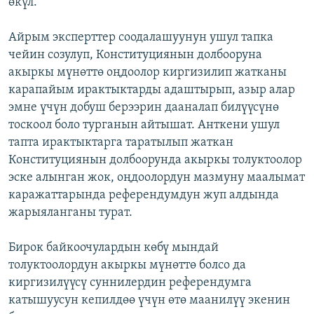
өкүл.
Айрым эксперттер соодалашуунун ушул тапка
чейин созулуп, Конституциянын долбооруна
акыркы мүнөттө оңдоолор киргизилип жатканы
карапайым ирактыктарды адаштырып, азыр алар
эмне үчүн добуш берээрин дааналап билүүсүнө
тоскоол боло турганын айтышат. Анткени ушул
тапта ирактыктарга таратылып жаткан
Конституциянын долбоорунда акыркы толуктоолор
эске алынган жок, оңдоолордун мазмуну маалымат
каражаттарында референдумдун жуп алдында
жарыяланганы турат.
Бирок байкоочулардын көбү мындай
толуктоолордун акыркы мүнөттө болсо да
киргизилүүсү суннилердин референдумга
катышуусун кепилдөө үчүн өтө маанилүү экенин