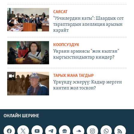
САЯСАТ
"75чилердин каты": Шаардык сот
тараптардын апелляция арызын
карайт
КООПСУЗДУК
Украин армиясы "жок кылган"
кыргызстандыктар кимдер?
ТАРЫХ ЖАНА ТАГДЫР
Үркүндү эскерүү: Кадыр мерген
кантип жол тоскон?
ОНЛАЙН ШЕРИНЕ