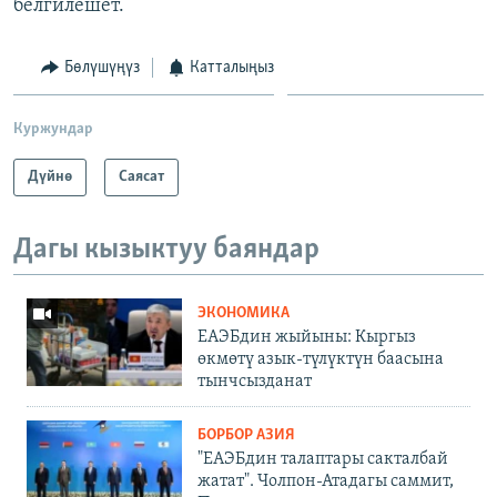
белгилешет.
Бөлүшүңүз
Катталыңыз
Куржундар
Дүйнө
Саясат
Дагы кызыктуу баяндар
ЭКОНОМИКА
ЕАЭБдин жыйыны: Кыргыз
өкмөтү азык-түлүктүн баасына
тынчсызданат
БОРБОР АЗИЯ
"ЕАЭБдин талаптары сакталбай
жатат". Чолпон-Атадагы саммит,