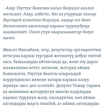
- Алар Улуттук Банктын алсыз болушун каалап
жатышат. Алар, албетте, биз өз учурунда такоор
бергидей аспаптын болушун, кадыр эсе банк
бизнесинин алкагында кармап турушубузду
каалашпайт. Ошон үчүн нааразылыктар болуп
жатат.
Максат Ишембаев, эгер, депутаттар президенттин
ветосуна каршы тургудай жетиштүү добуш топтой
алса, башкаларды айтпаганда да, жеке өзү дароо
кызматынан кетет, анткени, жогорку айлык
болмоюнча, Улуттук Банкты азыркыдай
коррупциясыз мекеме катары кармап калуу
мүмкүн эмес деп эсептейт. Депутат Темир Сариев
да маянанын жогорулугун мыкты кадрларды
кармап туруунун жолу, ошондуктан, көп айлык
алгандарды жарга такабай, аз айлык алгандарды