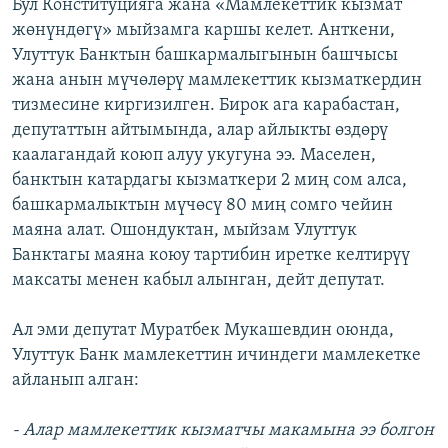
Бул Конституцияга жана «Мамлекеттик кызмат
жөнүндөгү» мыйзамга каршы келет. Анткени,
Улуттук Банктын башкармалыгынын башчысы
жана анын мүчөлөрү мамлекеттик кызматкердин
тизмесине киргизилген. Бирок ага карабастан,
депутаттын айтымында, алар айлыкты өздөрү
каалагандай коюп алуу укугуна ээ. Маселен,
банктын катардагы кызматкери 2 миң сом алса,
башкармалыктын мүчөсү 80 миң сомго чейин
маяна алат. Ошондуктан, мыйзам Улуттук
Банктагы маяна коюу тартибин иретке келтирүү
максаты менен кабыл алынган, дейт депутат.
Ал эми депутат Муратбек Мукашевдин оюнда,
Улуттук Банк мамлекеттин ичиндеги мамлекетке
айланып алган:
- Алар мамлекеттик кызматчы макамына ээ болгон