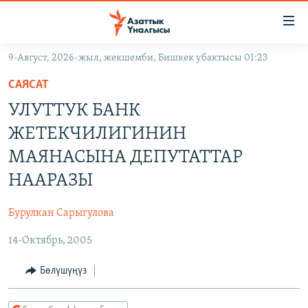
Линктер
Мазмунга
өтүңүз
9-Август, 2026-жыл, жекшемби, Бишкек убактысы 01:23
Навигацияга
ЖАҢЫЛЫКТАР
өтүңүз
САЯСАТ
КЫРГЫЗСТАН
Издөөгө
УЛУТТУК БАНК
салыңыз
ДҮЙНӨ
КЫРГЫЗСТАН
ЖЕТЕКЧИЛИГИНИН
УКРАИНА
САЯСАТ
ДҮЙНӨ
МАЯНАСЫНА ДЕПУТАТТАР
АТАЙЫН ИЛИКТӨӨ
ЭКОНОМИКА
БОРБОР АЗИЯ
НААРАЗЫ
ТВ ПРОГРАММАЛАР
МАДАНИЯТ
Бурулкан Сарыгулова
ПОДКАСТ
БҮГҮН АЗАТТЫКТА
14-Октябрь, 2005
ӨЗГӨЧӨ ПИКИР
ЭКСПЕРТТЕР ТАЛДАЙТ
Бөлүшүңүз
БИЗ ЖАНА ДҮЙНӨ
Русский
ДАНИСТЕ