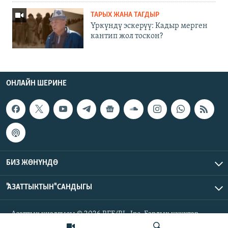
ТАРЫХ ЖАНА ТАГДЫР
Үркүндү эскерүү: Кадыр мерген
кантип жол тоскон?
ОНЛАЙН ШЕРИНЕ
БИЗ ЖӨНҮНДӨ
"АЗАТТЫКТЫН" САНДЫГЫ
Азаттык үналгысы © 2026 RFE/RL, Inc. Бардык укуктар
корголгон.