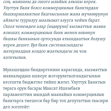
соң, маянаны да ошого ылайык алышы керек.
Улуттук Банк болсо коммерциялык банктардан
башкармалыктын башчысынын жана мүчөлөрүнүн
айлыгы тууралуу маалымат алууга чейин барат.
Ошол ченемден алар (өздөрүнө) кызматтык маяна
коюшат, коммерциялык банк менен өлкөнүн
башкы банкынын ортосунда атаандаштык болушу
керек дешет. Бул банк системасындагы
материалдык колдоо жаатындагы эң чоң
катачылык.
Мукашевдин билдиргенине караганда, кызматтык
маяналардын ашкере жогорулатылгандыгынын
кесепети бюджетке тийип жатат. Улуттук Банктын
төрага орун басары Максат Ишембаев
парламенттин мындай маанайын коммерциялык
банктарга тиешеси бар бир топ депутаттын таасири
деп эсептейт: