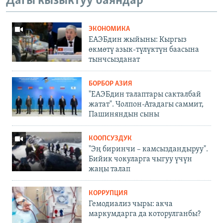
Дагы кызыктуу баяндар
ЭКОНОМИКА
ЕАЭБдин жыйыны: Кыргыз
өкмөтү азык-түлүктүн баасына
тынчсызданат
БОРБОР АЗИЯ
"ЕАЭБдин талаптары сакталбай
жатат". Чолпон-Атадагы саммит,
Пашиняндын сыны
КООПСУЗДУК
"Эң биринчи – камсыздандыруу".
Бийик чокуларга чыгуу үчүн
жаңы талап
КОРРУПЦИЯ
Гемодиализ чыры: акча
маркумдарга да которулганбы?