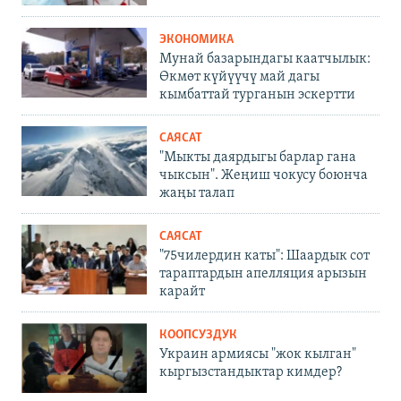
ЭКОНОМИКА
Мунай базарындагы каатчылык:
Өкмөт күйүүчү май дагы
кымбаттай турганын эскертти
САЯСАТ
"Мыкты даярдыгы барлар гана
чыксын". Жеңиш чокусу боюнча
жаңы талап
САЯСАТ
"75чилердин каты": Шаардык сот
тараптардын апелляция арызын
карайт
КООПСУЗДУК
Украин армиясы "жок кылган"
кыргызстандыктар кимдер?