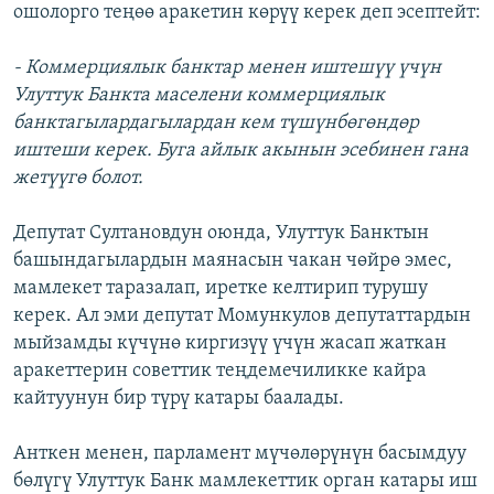
ошолорго теңөө аракетин көрүү керек деп эсептейт:
- Коммерциялык банктар менен иштешүү үчүн
Улуттук Банкта маселени коммерциялык
банктагылардагылардан кем түшүнбөгөндөр
иштеши керек. Буга айлык акынын эсебинен гана
жетүүгө болот.
Депутат Султановдун оюнда, Улуттук Банктын
башындагылардын маянасын чакан чөйрө эмес,
мамлекет таразалап, иретке келтирип турушу
керек. Ал эми депутат Момункулов депутаттардын
мыйзамды күчүнө киргизүү үчүн жасап жаткан
аракеттерин советтик теңдемечиликке кайра
кайтуунун бир түрү катары баалады.
Анткен менен, парламент мүчөлөрүнүн басымдуу
бөлүгү Улуттук Банк мамлекеттик орган катары иш