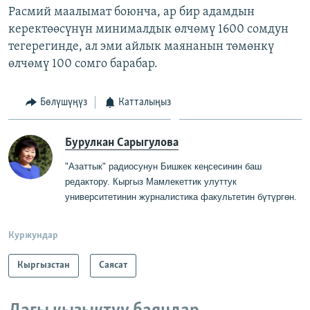
Расмий маалымат боюнча, ар бир адамдын
керектөөсүнүн минималдык өлчөмү 1600 сомдун
тегерегинде, ал эми айлык маянанын төмөнкү
өлчөмү 100 сомго барабар.
Бөлүшүңүз
Катталыңыз
Бурулкан Сарыгулова
"Азаттык" радиосунун Бишкек кеңсесинин баш
редактору
.
Кыргыз Мамлекеттик
у
луттук
университетинин журналистика факультетин бүтүргө
н
.
Куржундар
Кыргызстан
Саясат