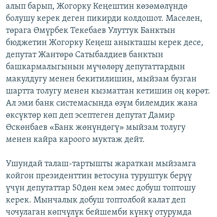
алып барып, Жогорку Кеңештин көзөмөлүндө
болушу керек деген пикирди колдошот. Маселен,
төрага Өмүрбек Текебаев Улуттук Банктын
бюджетин Жогорку Кеңеш аныкташы керек десе,
депутат Жантөрө Сатыбалдиев банктын
башкармалыгынын мүчөлөрү депутаттардын
макулдугу менен бекитилишин, мыйзам бузган
шартта толугу менен кызматтан кетишин оң көрөт.
Ал эми банк системасында өзүм билемдик жана
өксүктөр көп деп эсептеген депутат Дамир
Өскөнбаев «Банк жөнүндөгү» мыйзам толугу
менен кайра кароого муктаж дейт.
Ушундай талаш-тартышты жараткан мыйзамга
койгон президенттин ветосуна туруштук берүү
үчүн депутаттар 50дөн кем эмес добуш топтошу
керек. Мынчалык добуш топтолбой калат деп
чочулаган көпчүлүк бейшемби күнкү отурумда