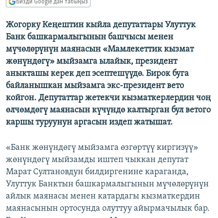
Бизди Google'дан табыңыз
ОНЛАЙН ШЕРИНЕ
ЭЖЕ-СИҢДИЛЕР
Жогорку Кеңештин кыйла депутаттары Улуттук
АЗАТТЫК+
Банк башкармалыгынын башчысы менен
ЫҢГАЙСЫЗ СУРООЛОР
мүчөлөрүнүн маянасын «Мамлекеттик кызмат
жөнүндөгү» мыйзамга ылайык, президент
аныкташы керек деп эсептешүүдө. Бирок буга
ЭЕ/АРнун бардык сайттары
байланышкан мыйзамга экс-президент вето
койгон. Депутаттар жетекчи кызматкерлердин чоң
өлчөмдөгү маянасын күчүндө калтырган бул ветого
каршы туруунун аргасын издеп жатышат.
«Банк жөнүндөгү мыйзамга өзгөртүү киргизүү»
жөнүндөгү мыйзамды иштеп чыккан депутат
Марат Султановдун билдиргенине караганда,
Улуттук Банктын башкармалыгынын мүчөлөрүнүн
айлык маянасы менен катардагы кызматкердин
маянасынын ортосунда олуттуу айырмачылык бар.