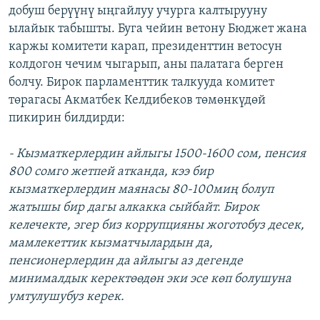
добуш берүүнү ыңгайлуу учурга калтырууну
ылайык табышты. Буга чейин ветону Бюджет жана
каржы комитети карап, президенттин ветосун
колдогон чечим чыгарып, аны палатага берген
болчу. Бирок парламенттик талкууда комитет
төрагасы Акматбек Келдибеков төмөнкүдөй
пикирин билдирди:
- Кызматкерлердин айлыгы 1500-1600 сом, пенсия
800 сомго жетпей атканда, кээ бир
кызматкерлердин маянасы 80-100миң болуп
жатышы бир дагы алкакка сыйбайт. Бирок
келечекте, эгер биз коррупцияны жоготобуз десек,
мамлекеттик кызматчылардын да,
пенсионерлердин да айлыгы аз дегенде
минималдык керектөөдөн эки эсе көп болушуна
умтулушубуз керек.